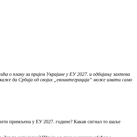
ића о плану за пријем Украјине у ЕУ 2027. и одбијању захтева
 докаже да Србија од својих „евоинтеграција“ може имати само
 бити примљена у ЕУ 2027. године? Какав сигнал то шаље