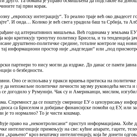
бити друго. Та обмана је управо осмишљена да подстакне на донош
чините тај први корак.
озну „европску интеграцију“. То реално траје већ око двадесет г
јте”. И онда… Колико је већ свега урадила баш та Србија, та Алб
е грађане од алтернативних мишљења. Већ годинама у земљама ЕУ
 који критикују тренутну политику Брисела, и та тенденција ја
олисане друштвено-политичке средине, тоталне контроле над но
 тај информациони простор није „надгледан“ или „под присмотр
орски партнери то нису могли да издрже. До данас се памти јавн
нцији о безбедности.
авни. Оно се испољава у пракси вршења притиска на политичке с
ању да непожељне политичке личности заузму руководећа места 
 се догодило у Румунији. Чак су и Американци, мислим, изгубили
љама. Спремност да се поштују смернице ЕУ о цензурисању инф
односа са Бриселом и добијање финансијске помоћи од ЕУ, или з
и је то нормално? То је чисти кошмар.
ује право на „неконтролисани“ приступ информацијама. Хоће да
ке интелигенције примењују на све: кућне апарате, гаџете, теле
ити „храњено“ кроз вештачку интелигенцију, која ће донети одго