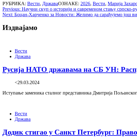
РУБРИКА:
Вести
,
Држава
ОЗНАКЕ:
2026
,
Вести
,
Марија Захар
Post
Previous:
Научни скуп о историји и савременом стању српско-р
Next:
Боцан-Харченко за Новости: Желимо да сарађујемо још в
navigation
Издвајамо
Вести
Држава
Русија НАТО државама на СБ УН: Распра
<29.03.2024
Иступање заменика сталног представника Дмитрија Пољанског 
Вести
Држава
Додик стигао у Санкт Петербург: Правос