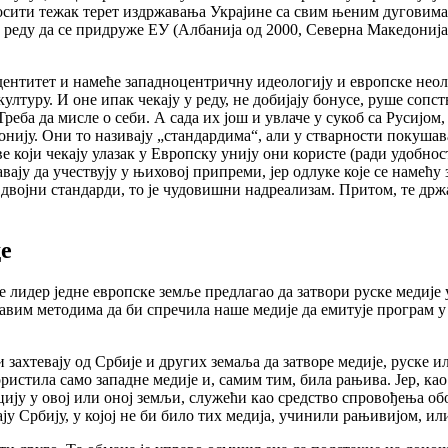
осити тежак терет издржавања Украјине са свим њеним дуговима
 реду да се придруже ЕУ (Албанија од 2000, Северна Македонија о
титет и намеће западноцентричну идеологију и европске неолибе
ултуру. И оне ипак чекају у реду, не добијају бонусе, руше сопст
 Треба да мисле о себи. А сада их још и увлаче у сукоб са Русиј
монију. Они то називају „стандардима“, али у стварности покушав
 који чекају улазак у Европску унију они користе (ради удобност
авају да учествују у њиховој припреми, јер одлуке које се наме
 двојни стандарди, то је чудовишни надреализам. Притом, те држа
де
е лидер једне европске земље предлагао да затвори руске медије
авим методима да би спречила наше медије да емитује програм у
 захтевају од Србије и других земаља да затворе медије, руске и
истила само западне медије и, самим тим, била рањива. Јер, као
ију у овој или оној земљи, служећи као средство спровођења обо
ају Србију, у којој не би било тих медија, учинили рањивијом, 