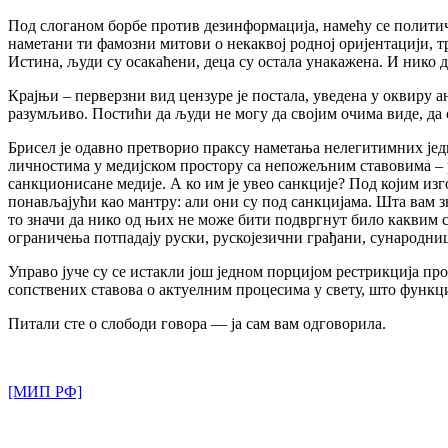
Под слоганом борбе против дезинформација, намећу се полити
наметани ти фамозни митови о некаквој родној оријентацији, т
Истина, људи су осакаћени, деца су остала унакажена. И нико д
Крајњи – перверзни вид цензуре је постала, уведена у оквиру а
разумљиво. Постићи да људи не могу да својим очима виде, да с
Брисел је одавно претворио праксу наметања нелегитимних је
личностима у медијском простору са непожељним ставовима – ру
санкционисане медије. А ко им је увео санкције? Под којим из
понављајући као мантру: али они су под санкцијама. Шта вам зн
то значи да нико од њих не може бити подвргнут било каквим са
ограничења потпадају руски, рускојезични грађани, сународни
Управо јуче су се истакли још једном порцијом рестрикција пр
сопствених ставова о актуелним процесима у свету, што функц
Питали сте о слободи говора — ја сам вам одговорила.
[МИП РФ]