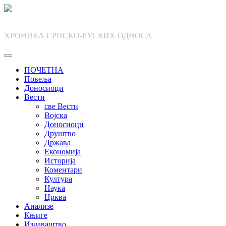
Skip
to
content
ХРОНИКА СРПСКО-РУСКИХ ОДНОСА
ПОЧЕТНА
Повеља
Доносиоци
Вести
све Вести
Војска
Доносиоци
Друштво
Држава
Економија
Историја
Коментари
Култура
Наука
Црква
Анализе
Књиге
Издаваштво