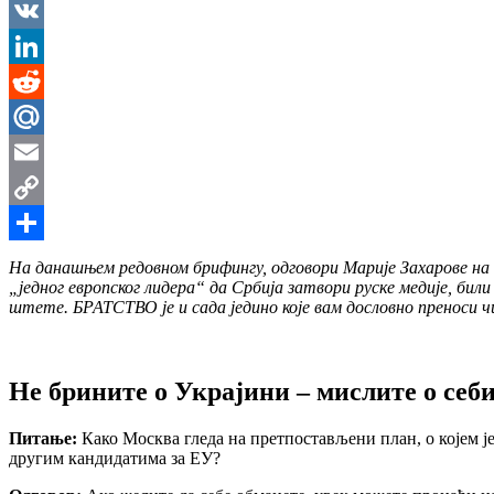
Messenger
VK
LinkedIn
Reddit
Mail.Ru
Email
Copy
Link
Share
На данашњем редовном брифингу, одговори Марије Захарове на дв
„једног европског лидера“ да Србија затвори руске медије, бил
штете. БРАТСТВО је и сада једино које вам дословно преноси ч
Не брините о Украјини – мислите о себ
Питање:
Како Москва гледа на претпостављени план, о којем ј
другим кандидатима за ЕУ?