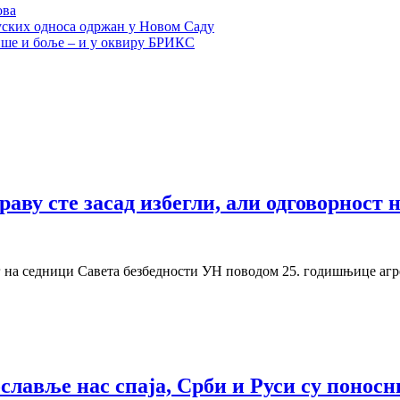
ова
уских односа одржан у Новом Саду
ише и боље – и у оквиру БРИКС
ву сте засад избегли, али одговорност н
на седници Савета безбедности УН поводом 25. годишњице агре
лавље нас спаја, Срби и Руси су поносни