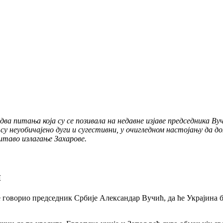
а питања која су се позивала на недавне изјаве председника Вуч
и су неуобичајено дуги и сугестивни, у очигледном настојању да
итаво излагање Захарове.
и
е говорио председник Србије Александар Вучић, да ће Украјина