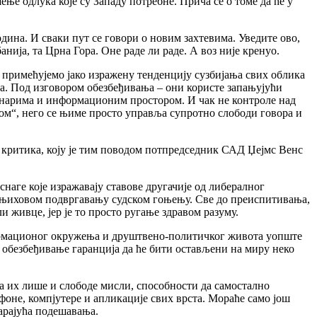
ење одлука које су Западу потребне. Прича се о томе да ће у
одина. И сваки пут се говори о новим захтевима. Уведите ово,
анија, та Црна Гора. Оне раде ли раде. А воз није кренуо.
 примећујемо јако изражену тенденцију сузбијања свих облика
ча. Под изговором обезбеђивања – они користе запањујући
винарима и информационим простором. И чак не контроле над
ом“, него се њиме просто управља супротно слободи говора и
а критика, коју је тим поводом потпредседник САД Џејмс Венс
наге које изражавају ставове другачије од либералног
и њиховом подвргавању судском гоњењу. Све до преиспитивања,
 живце, јер је то просто ругање здравом разуму.
ормационог окружења и друштвено-политичког живота уопште
а обезбеђивање гаранција да ће бити остављени на миру неко
 их лише и слободе мисли, способности да самостално
фоне, компјутере и апликације свих врста. Мораће само још
варајућа подешавања.