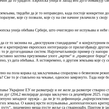
ин да то урадите. Европска унија и Запад већ дуго обмањују све
м земљама, тврдећи да је то неправедно, када постоје конкретни
оразуме, које су позвали, које су на све начине увлачили у свој
опска унија обећава Србији, што очигледно не испуњава и неће 
да се то заснива на „двоструким стандардима“ и конјуктурним 
е и критеријуми европских интеграција се прилагођавају другима
ли то је дугогодишњи систем. Најупечатљивији пример су напори 
ставно захтева преузимање улоге „жртве“ и „праведног борца“ пр
мено, уз дата обећања. А истовремено, о другим земљама које су 
лно на пола корака од закључивања споразума о безвизном режим
? Све то је стављено на чекање, односно замрзнуто. Тада није би
ање Украјине ЕУ не разматрају и не желе да размотре стварно с
и дуг (204,2 милијарде долара закључно са децембром 2025. год
пуно западног оружја – да ли је то дефиниција „најперспективн
х земаља. О каквој врсти испуњавања „копенхагенских критериј
путу“, лицемерно меша пусте жеље са стварношћу. Притом је јас