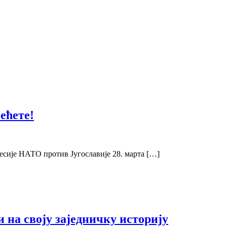
ећете!
сије НАТО против Југославије 28. марта […]
 на своју заједничку историју