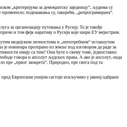
ском „критеријума за демократску заједницу“, људима су
ве променило; подешавања су, такорећи, „репрограмирана“.
уга за организацију путовања у Русију. То је такође
 причи и том фејк наративу о Русији које шири ЕУ мејнстрим.
кнутим медијским личностима и „непотребним“ истакнутим
о је новинара протерано из земље под изговором да раде за
тивности имају са тим? Они ћуте о свему томе, једноставно
лободе говора и апсолут људских права. А ако је апсолут, онда
ло пре „првог заокрета“. Природно, пре свега под та
“ пред Европском унијом састоји искључиво у јавној одбрани