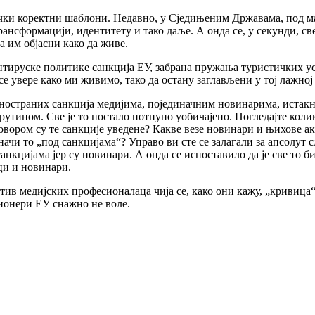
чки коректни шаблони. Недавно, у Сједињеним Државама, под ма
рансформацији, идентитету и тако даље. А онда се, у секунди, с
а им објасни како да живе.
нтируске политике санкција ЕУ, забрана пружања туристичких усл
е увере како ми живимо, тако да остану заглављени у тој лажној
дностраних санкција медијима, појединачним новинарима, иста
тином. Све је то постало потпуно уобичајено. Погледајте колик
говором су те санкције уведене? Какве везе новинари и њихове ак
ачи то „под санкцијама“? Управо ви сте се залагали за апсолут с
нкцијама јер су новинари. А онда се испоставило да је све то би
ци и новинари.
отив медијских професионалаца чија се, како они кажу, „кривица
ионери ЕУ снажно не воле.