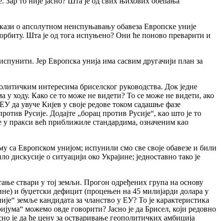
. Зар то није јасно? Шта је од свих њихових обећања
 докази о апсолутном неиспуњавању обавеза Европске уније
у орбиту. Шта је од тога испуњено? Они ће поново преварити и
испунити. Јер Европска унија има сасвим другачији план за
политичким интересима бриселског руководства. Док једне
 у ходу. Како се то може не видети? То се може не видети, ако
ЕУ да увуче Кијев у своје редове током садашње фазе
отив Русије. Додајте „борац против Русије“, као што је то
се у пракси већ приближиле стандардима, означеним као
у са Европском унијом; испунили смо све своје обавезе и били
ло дискусије о ситуацији око Украјине; једноставно тако је
тање ствари у тој земљи. Прогон одређених група на основу
ине) и буџетски дефицит (процењен на 45 милијарди долара у
ије“ земље кандидата за чланство у ЕУ? То је карактеристика
ума“ можемо овде говорити? Јасно је да Брисел, који редовно
но је да ће цену за остваривање геополитичких амбиција