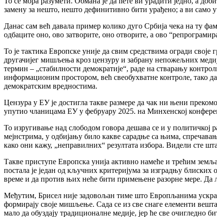
То се мора разумети. Обмана је да ћете ви урадити једно, а до
замену за нешто, нешто дефинитивно бити урађено; а ви само у
Данас сам већ давала пример колико дуго Србија чека на ту фам
одбаците оно, ово затворите, оно отворите, а ово “репрограмира
То је тактика Европске уније да свим средствима огради свој
другачијег мишљења кроз цензуру и забрану непожељних медија
термин – „стабилности демократије“, раде на стварању контр
информационим простором, већ свеобухватне контроле, тако да
демократским вредностима.
Цензура у ЕУ је достигла такве размере да чак ни њени преком
упутио чланицама ЕУ у фебруару 2025. на Минхенској конфере
То изругивање над слободом говора дешава се и у политичкој р
мејнстрима, у одбијању било какве сарадње са њима, спречав
како они кажу, „неправилних“ резултата избора. Видели сте шта
Такве приступе Европска унија активно намеће и трећим зем
постала је један од кључних критеријума за изградњу блиских 
време и да против њих неће бити примењене разорне мере. Да л
Међутим, Брисел није задовољан тиме што Европљанима ускраћ
формирају своје мишљење. Сада се из све снаге елементи вештач
мало да обуздају традиционалне медије, јер ће све очигледно б