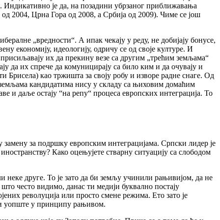
. Индикативно је да, на позадини убрзаног приближавања
д 2004, Црна Гора од 2008, а Србија од 2009). Чиме се још
ралне „вредности“. А ипак чекају у реду, не добијају бонусе,
вену економију, идеологију, одричу се од своје културе. И
ом, присиљавају их да прекину везе са другим „трећим земљама“
ају да их спрече да комуницирају са било ким и да очувају и
и Брисела) као тржишта за своју робу и изворе радне снаге. Од
ћу земљама кандидатима нису у складу са њиховим домаћим
ве и даље остају “на репу“ процеса европских интеграција. То
 у замену за подршку европским интеграцијама. Српски лидер је
 иностранству? Како оцењујете стварну ситуацију са слободом
ли неке друге. То је зато да би земљу учинили рањивијом, да не
 што често видимо, данас ти медији буквално постају
јених револуција или просто смене режима. Ето зато је
или уопште у принципу рањивом.