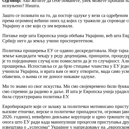
Одговор:
Ако желите да себе обманете, увек можете пронаћи нач
испуњено? Ништа.
Зашто се позивати на то, да постоје одлуке у вези са одређени
према огромној већини оних од којих су тражили да спроводе сп
Украјину и све који су им веровали.
Питање није шта Европска унија обећава Украјини, већ шта Евр
Србију него да земљу учини просперитетном.
Политика проширења ЕУ се одавно дискредитовала. Није тајна 
земље кандидати чекају у реду деценијама, принципи, процедур
је то појединачни случај или помислити да је то случајност. А
проширења. Испоставља се да брзо стицање чланства у ЕУ једно
учинила Украјина, и врата вам се могу отворити, мада само ус
обавезни, о њима се не доносе никакве одлуке.
Ми то знамо из свог искуства. Ми смо својевремено били буква
смо спремни да радимо и даље. И шта је Европска унија урадила
била структурирана политика ЕУ.
Евробирократе који се залажу за политички мотивисано приступ
њихове етничке, верске и политичке припадности, огроман јавн
2026. години), невиђено дивљање корупције и црно тржиште пре
онога што ЕУ ради када манипулише процесом приступања други
извештава о „успесима“ Украјине у напредовању на „европском 