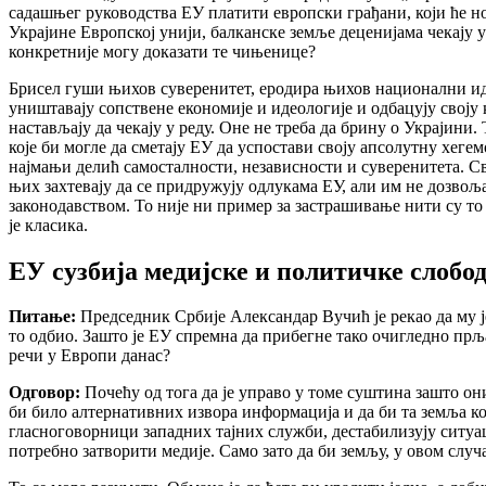
садашњег руководства ЕУ платити европски грађани, који ће н
Украјине Европској унији, балканске земље деценијама чекају у
конкретније могу доказати те чињенице?
Брисел гуши њихов суверенитет, еродира њихов национални иден
уништавају сопствене економије и идеологије и одбацују своју к
настављају да чекају у реду. Оне не треба да брину о Украјини.
које би могле да сметају ЕУ да успостави своју апсолутну хеге
најмањи делић самосталности, независности и суверенитета. Све
њих захтевају да се придружују одлукама ЕУ, али им не дозвољ
законодавством. То није ни пример за застрашивање нити су то
је класика.
ЕУ сузбија медијске и политичке слобо
Питање:
Председник Србије Александар Вучић је рекао да му ј
то одбио. Зашто је ЕУ спремна да прибегне тако очигледно прљ
речи у Европи данас?
Одговор:
Почећу од тога да је управо у томе суштина зашто они
би било алтернативних извора информација и да би та земља кор
гласноговорници западних тајних служби, дестабилизују ситуац
потребно затворити медије. Само зато да би земљу, у овом случ