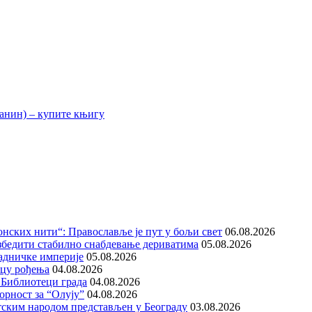
нских нити“: Православље је пут у бољи свет
06.08.2026
збедити стабилно снабдевање дериватима
05.08.2026
адничке империје
05.08.2026
ицу рођења
04.08.2026
 Библиотеци града
04.08.2026
орност за “Олују”
04.08.2026
тским народом представљен у Београду
03.08.2026