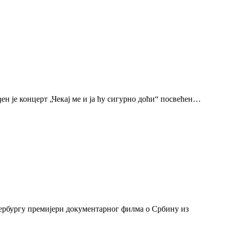
н је концерт „Чекај ме и ја ћу сигурно доћи“ посвећен…
тербургу премијери документарног филма о Србину из