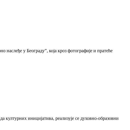
о наслеђе у Београду”, која кроз фотографије и пратеће
да културних иницијатива, реализује се духовно-образовни