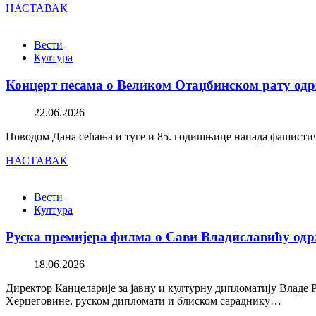
НАСТАВАК
Вести
Култура
Концерт песама о Великом Отаџбинском рату одр
22.06.2026
Поводом Дана сећања и туге и 85. годишњице напада фашистичк
НАСТАВАК
Вести
Култура
Руска премијера филма о Сави Владиславићу одр
18.06.2026
Директор Канцеларије за јавну и културну дипломатију Владе 
Херцеговине, руском дипломати и блиском сараднику…