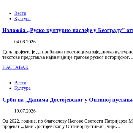
Вести
Култура
Изложба „Руско културно наслеђе у Београду” от
04.08.2026
Циљ пројекта је да приближи посетиоцима заједничко културно 
текстове представља најзначајније трагове руског историјског
НАСТАВАК
Вести
Култура
Срби на „Данима Достојевског у Оптиној пустињ
19.07.2026
Од 2022. године, по благослову Његове Светости Патријарха М
пројекат „Дани Достојевског у Оптиној пустињи“, чији…