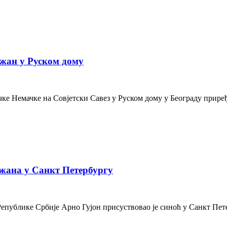
жан у Руском дому
е Немачке на Совјетски Савез у Руском дому у Београду приређе
жана у Санкт Петербургу
Републике Србије Арно Гујон присуствовао је синоћ у Санкт Пе