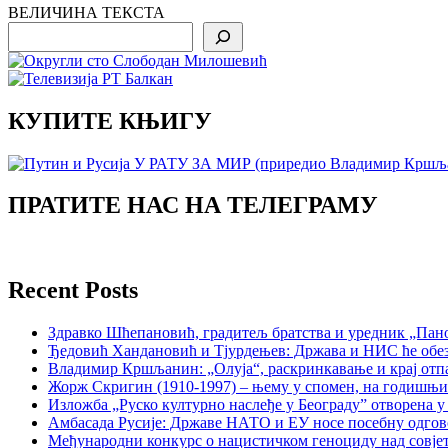
ВЕЛИЧИНА ТЕКСТА
Search
КУПИТЕ КЊИГУ
ПРАТИТЕ НАС НА ТЕЛЕГРАМУ
Recent Posts
Здравко Шћепановић, градитељ братства и уредник „Пано
Ђедовић Хандановић и Тјурдењев: Држава и НИС ће обе
Владимир Кршљанин: „Олуја“, раскринкавање и крај отп
Жорж Скригин (1910-1997) – њему у спомен, на годишњ
Изложба „Руско културно наслеђе у Београду” отворена у
Амбасада Русије: Државе НАТО и ЕУ носе посебну одгов
Међународни конкурс о нацистичком геноциду над совје