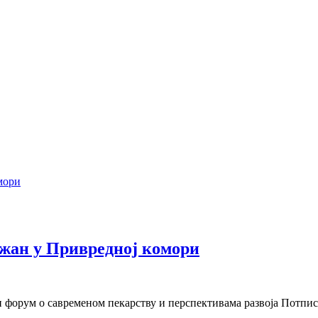
жан у Привредној комори
и форум о савременом пекарству и перспективама развоја Потпи