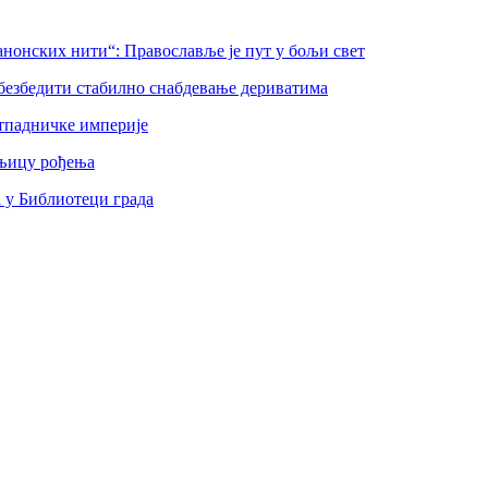
нонских нити“: Православље је пут у бољи свет
безбедити стабилно снабдевање дериватима
тпадничке империје
шњицу рођења
а у Библиотеци града