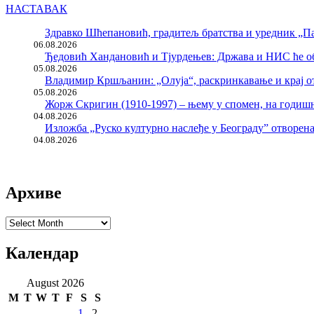
НАСТАВАК
Здравко Шћепановић, градитељ братства и уредник „Па
06.08.2026
Ђедовић Хандановић и Тјурдењев: Држава и НИС ће о
05.08.2026
Владимир Кршљанин: „Олуја“, раскринкавање и крај о
05.08.2026
Жорж Скригин (1910-1997) – њему у спомен, на годи
04.08.2026
Изложба „Руско културно наслеђе у Београду” отворен
04.08.2026
Архиве
Архиве
Календар
August 2026
M
T
W
T
F
S
S
1
2