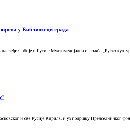
ворена у Библиотеци града
наслеђе Србије и Русије Мултимедијална изложба „Руско културн
…
и“
осковског и све Русије Кирила, и уз подршку Председничког фон