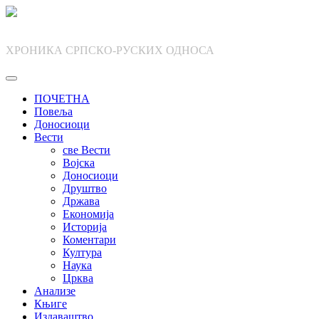
Skip
to
content
ХРОНИКА СРПСКО-РУСКИХ ОДНОСА
ПОЧЕТНА
Повеља
Доносиоци
Вести
све Вести
Војска
Доносиоци
Друштво
Држава
Економија
Историја
Коментари
Култура
Наука
Црква
Анализе
Књиге
Издаваштво