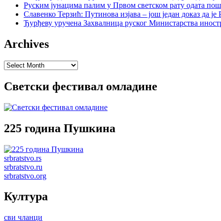
Руским јунацима палим у Првом светском рату одата пош
Славенко Терзић: Путинова изјава – још један доказ да ј
Ђурђеву уручена Захвалница руског Министарства иност
Archives
Archives
Светски фестивал омладине
225 година Пушкина
srbratstvo.rs
srbratstvo.ru
srbratstvo.org
Култура
сви чланци