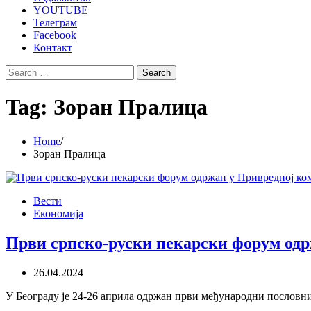
YOUTUBE
Телеграм
Facebook
Контакт
Search
for:
Tag:
Зоран Пралица
Home
Зоран Пралица
Вести
Економија
Први српско-руски пекарски форум одр
26.04.2024
У Београду је 24-26 априла одржан први међународни пословн