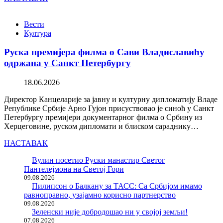
Вести
Култура
Руска премијера филма о Сави Владиславићу
одржана у Санкт Петербургу
18.06.2026
Директор Канцеларије за јавну и културну дипломатију Владе
Републике Србије Арно Гујон присуствовао је синоћ у Санкт
Петербургу премијери документарног филма о Србину из
Херцеговине, руском дипломати и блиском сараднику…
НАСТАВАК
Вулин посетио Руски манастир Светог
Пантелејмона на Светој Гори
09.08.2026
Пилипсон о Балкану за ТАСС: Са Србијом имамо
равноправно, узајамно корисно партнерство
09.08.2026
Зеленски није добродошао ни у својој земљи!
07.08.2026