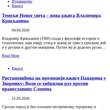
Издаваштво
Књиге
Темељи Новог света – нова књига Владимира
Кршљанина
04.04.2026
Владимир Кршљанин (1960) спада у филозофе историје и
геополитике, који имају углед и значај не само у српским, већ
и у руским и другим оквирима. Путин му је доделио руско…
Read More
Књиге
Ристановићева на промоцији књиге Панарина у
Зворнику: Води се хибридни рат против
православних Словена
21.03.2026
Српски народ је био изложен екстремизму, тероризму и