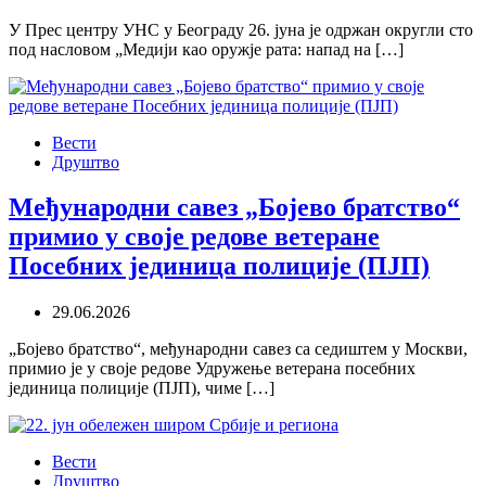
У Прес центру УНС у Београду 26. јуна је одржан округли сто
под насловом „Медији као оружје рата: напад на […]
Вести
Друштво
Међународни савез „Бојево братство“
примио у своје редове ветеране
Посебних јединица полиције (ПЈП)
29.06.2026
„Бојево братство“, међународни савез са седиштем у Москви,
примио је у своје редове Удружење ветерана посебних
јединица полиције (ПЈП), чиме […]
Вести
Друштво