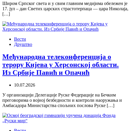
Широм Српског света и у свим главним медијима обележен је
17. јул – дан Светих царских страстотерпаца — цара Николаја,
[…]
Вести
Друштво
Међународна телеконференција о
терору Кијева у Херсонској области.
Из Србије Павић и Опачић
10.07.2026
У организацији Делегације Руске Федерације на Бечким
преговорима о војној безбедности и контроли наоружања и
Амбасадора Министарства спољних послова Руске […]
Вести