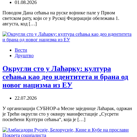
01.08.2026
Поводом Дана сећања на руске војнике пале у Првом
светском рату, који се у Руској Федерацији обележава 1.
августа, код […]
Вести
Друштво
Округли сто у Лаћарку: култура
сећања као део идентитета и брана од
новог нацизма из ЕУ
22.07.2026
У организацији СУБНОР-а Месне заједнице Лаћарак, одржан
је Трећи округли сто у оквиру манифестације „Сусрети
посвећени Култури сећања“, која је […]