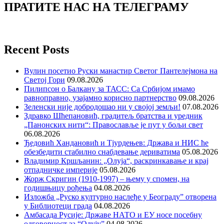
ПРАТИТЕ НАС НА ТЕЛЕГРАМУ
Recent Posts
Вулин посетио Руски манастир Светог Пантелејмона на
Светој Гори
09.08.2026
Пилипсон о Балкану за ТАСС: Са Србијом имамо
равноправно, узајамно корисно партнерство
09.08.2026
Зеленски није добродошао ни у својој земљи!
07.08.2026
Здравко Шћепановић, градитељ братства и уредник
„Панонских нити“: Православље је пут у бољи свет
06.08.2026
Ђедовић Хандановић и Тјурдењев: Држава и НИС ће
обезбедити стабилно снабдевање дериватима
05.08.2026
Владимир Кршљанин: „Олуја“, раскринкавање и крај
отпадничке империје
05.08.2026
Жорж Скригин (1910-1997) – њему у спомен, на
годишњицу рођења
04.08.2026
Изложба „Руско културно наслеђе у Београду” отворена
у Библиотеци града
04.08.2026
Амбасада Русије: Државе НАТО и ЕУ носе посебну
одговорност за “Олују”
04.08.2026