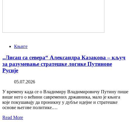
Књиге
„Лисац са севера“ Александра Казакова – кључ
за разумевање стратешке логике Путинове
Русије
05.07.2026
У времену када се о Владимиру Владимировичу Путину пише
више него о већини савремених државника, мало је књига
које покушавају да проникну у дубље идејне и стратешке
основе његове политике.…
Read More