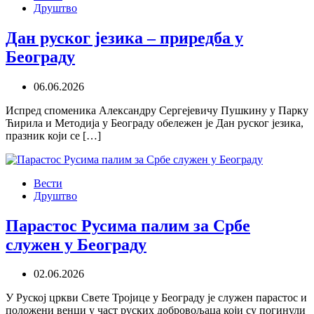
Друштво
Дан руског језика – приредба у
Београду
06.06.2026
Испред споменика Александру Сергејевичу Пушкину у Парку
Ћирила и Методија у Београду обележен је Дан руског језика,
празник који се […]
Вести
Друштво
Парастос Русима палим за Србе
служен у Београду
02.06.2026
У Руској цркви Свете Тројице у Београду је служен парастос и
положени венци у част руских добровољаца који су погинули