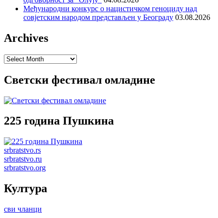
Међународни конкурс о нацистичком геноциду над
совјетским народом представљен у Београду
03.08.2026
Archives
Archives
Светски фестивал омладине
225 година Пушкина
srbratstvo.rs
srbratstvo.ru
srbratstvo.org
Култура
сви чланци