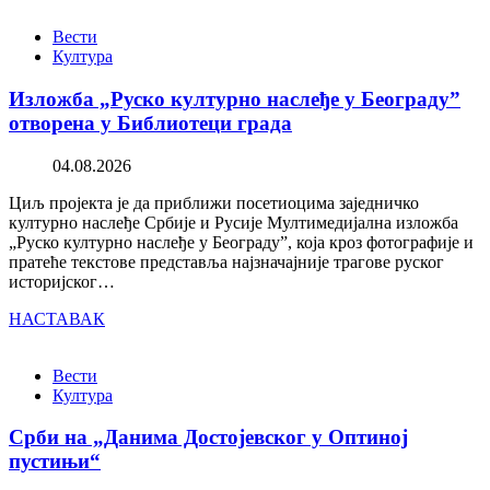
Вести
Култура
Изложба „Руско културно наслеђе у Београду”
отворена у Библиотеци града
04.08.2026
Циљ пројекта је да приближи посетиоцима заједничко
културно наслеђе Србије и Русије Мултимедијална изложба
„Руско културно наслеђе у Београду”, која кроз фотографије и
пратеће текстове представља најзначајније трагове руског
историјског…
НАСТАВАК
Вести
Култура
Срби на „Данима Достојевског у Оптиној
пустињи“