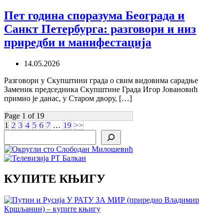
Пет година споразума Београда и
Санкт Петербурга: разговори и низ
приредби и манифестација
14.05.2026
Разговори у Скупштини града о свим видовима сарадње
Заменик председника Скупштине Града Игор Јовановић
примио је данас, у Старом двору, […]
Page 1 of 19
1
2
3
4
5
6
7
…
19
>>
Search
КУПИТЕ КЊИГУ