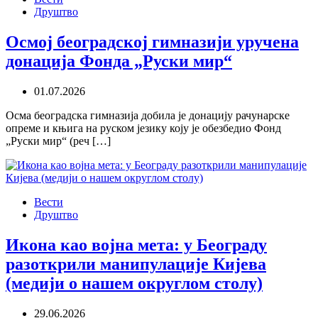
Друштво
Осмој београдској гимназији уручена
донација Фонда „Руски мир“
01.07.2026
Осма београдска гимназија добила је донацију рачунарске
опреме и књига на руском језику коју је обезбедио Фонд
„Руски мир“ (реч […]
Вести
Друштво
Икона као војна мета: у Београду
разоткрили манипулације Кијева
(медији о нашем округлом столу)
29.06.2026