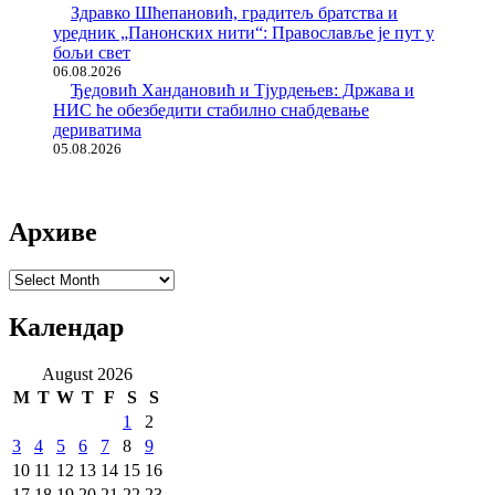
Здравко Шћепановић, градитељ братства и
уредник „Панонских нити“: Православље је пут у
бољи свет
06.08.2026
Ђедовић Хандановић и Тјурдењев: Држава и
НИС ће обезбедити стабилно снабдевање
дериватима
05.08.2026
Архиве
Архиве
Календар
August 2026
M
T
W
T
F
S
S
1
2
3
4
5
6
7
8
9
10
11
12
13
14
15
16
17
18
19
20
21
22
23