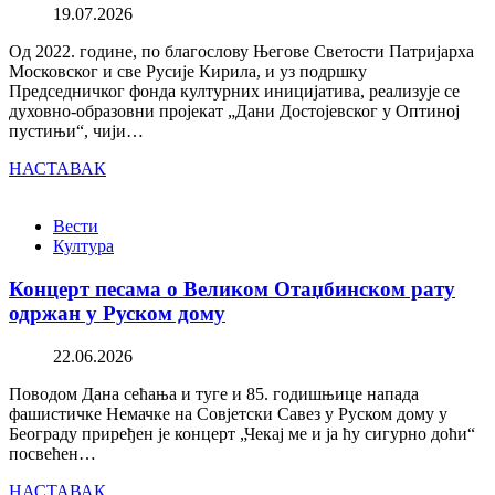
19.07.2026
Од 2022. године, по благослову Његове Светости Патријарха
Московског и све Русије Кирила, и уз подршку
Председничког фонда културних иницијатива, реализује се
духовно-образовни пројекат „Дани Достојевског у Оптиној
пустињи“, чији…
НАСТАВАК
Вести
Култура
Концерт песама о Великом Отаџбинском рату
одржан у Руском дому
22.06.2026
Поводом Дана сећања и туге и 85. годишњице напада
фашистичке Немачке на Совјетски Савез у Руском дому у
Београду приређен је концерт „Чекај ме и ја ћу сигурно доћи“
посвећен…
НАСТАВАК