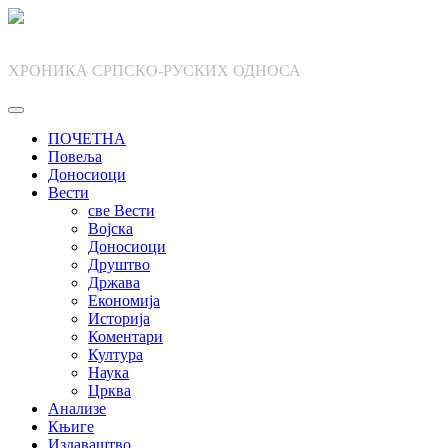
Skip
to
content
ХРОНИКА СРПСКО-РУСКИХ ОДНОСА
ПОЧЕТНА
Повеља
Доносиоци
Вести
све Вести
Војска
Доносиоци
Друштво
Држава
Економија
Историја
Коментари
Култура
Наука
Црква
Анализе
Књиге
Издаваштво