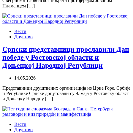
Свесрпског словенског покрета протојерејом Јованом
Пламенцем […]
Вести
Друштво
Српски представници прославили Дан
победе у Ростовској области и
Доњецкој Народној Републици
14.05.2026
Представници друштвених организација из Црне Горе, Србије
и Републике Српске допутовали су 9. маја у Ростовску област
и Доњецку Народну […]
Вести
Друштво