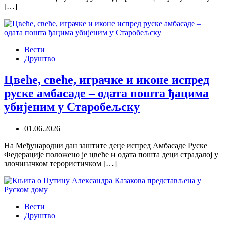
[…]
Вести
Друштво
Цвеће, свеће, играчке и иконе испред
руске амбасаде – одата пошта ђацима
убијеним у Старобељску
01.06.2026
На Међународни дан заштите деце испред Амбасаде Руске
Федерације положено је цвеће и одата пошта деци страдалој у
злочиначком терористичком […]
Вести
Друштво