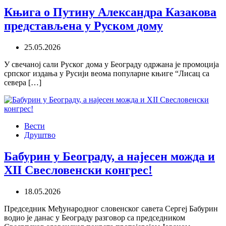
Књига о Путину Александра Казакова
представљена у Руском дому
25.05.2026
У свечаној сали Руског дома у Београду одржана је промоција
српског издања у Русији веома популарне књиге “Лисац са
севера […]
Вести
Друштво
Бабурин у Београду, а најесен можда и
XII Свесловенски конгрес!
18.05.2026
Председник Међународног словенског савета Сергеј Бабурин
водио је данас у Београду разговор са председником