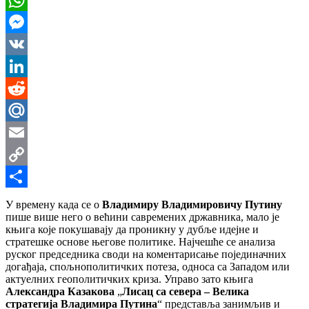
WhatsApp
Messenger
VK
LinkedIn
Reddit
Mail.Ru
Email
Copy
Link
Share
У времену када се о
Владимиру
Владимировичу Путину
пише више него о већини савремених државника, мало је
књига које покушавају да проникну у дубље идејне и
стратешке основе његове политике. Најчешће се анализа
руског председника своди на коментарисање појединачних
догађаја, спољнополитичких потеза, односа са Западом или
актуелних геополитичких криза. Управо зато књига
Александра Казакова
„
Лисац са севера – Велика
стратегија Владимира Путина
“ представља занимљив и