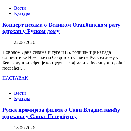
Вести
Култура
Концерт песама о Великом Отаџбинском рату
одржан у Руском дому
22.06.2026
Поводом Дана сећања и туге и 85. годишњице напада
фашистичке Немачке на Совјетски Савез у Руском дому у
Београду приређен је концерт „Чекај ме и ја ћу сигурно доћи“
посвећен…
НАСТАВАК
Вести
Култура
Руска премијера филма о Сави Владиславићу
одржана у Санкт Петербургу
18.06.2026