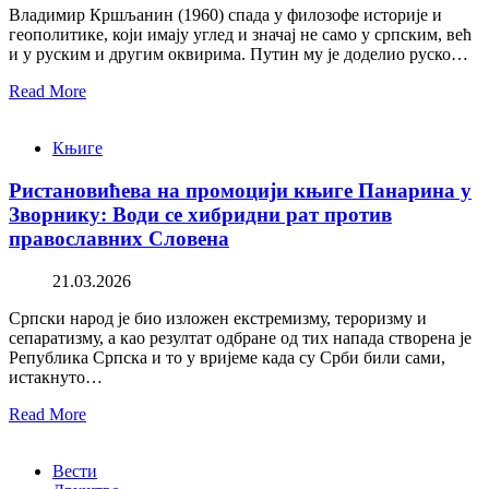
Владимир Кршљанин (1960) спада у филозофе историје и
геополитике, који имају углед и значај не само у српским, већ
и у руским и другим оквирима. Путин му је доделио руско…
Read More
Књиге
Ристановићева на промоцији књиге Панарина у
Зворнику: Води се хибридни рат против
православних Словена
21.03.2026
Српски народ је био изложен екстремизму, тероризму и
сепаратизму, а као резултат одбране од тих напада створена је
Република Српска и то у вријеме када су Срби били сами,
истакнуто…
Read More
Вести