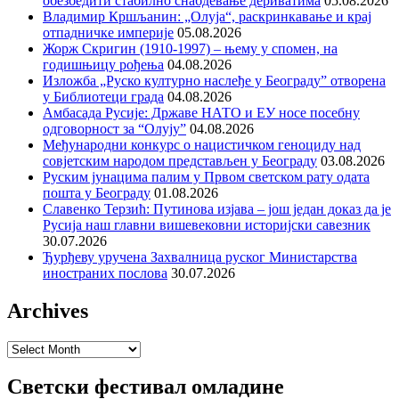
обезбедити стабилно снабдевање дериватима
05.08.2026
Владимир Кршљанин: „Олуја“, раскринкавање и крај
отпадничке империје
05.08.2026
Жорж Скригин (1910-1997) – њему у спомен, на
годишњицу рођења
04.08.2026
Изложба „Руско културно наслеђе у Београду” отворена
у Библиотеци града
04.08.2026
Амбасада Русије: Државе НАТО и ЕУ носе посебну
одговорност за “Олују”
04.08.2026
Међународни конкурс о нацистичком геноциду над
совјетским народом представљен у Београду
03.08.2026
Руским јунацима палим у Првом светском рату одата
пошта у Београду
01.08.2026
Славенко Терзић: Путинова изјава – још један доказ да је
Русија наш главни вишевековни историјски савезник
30.07.2026
Ђурђеву уручена Захвалница руског Министарства
иностраних послова
30.07.2026
Archives
Archives
Светски фестивал омладине