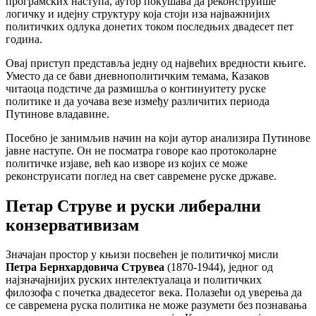
програмских наступа, аутор покушава да реконструише
логичку и идејну структуру која стоји иза најважнијих
политичких одлука донетих током последњих двадесет пет
година.
Овај приступ представља једну од највећих вредности књиге.
Уместо да се бави дневнополитичким темама, Казаков
читаоца подстиче да размишља о континуитету руске
политике и да уочава везе између различитих периода
Путинове владавине.
Посебно је занимљив начин на који аутор анализира Путинове
јавне наступе. Он не посматра говоре као протоколарне
политичке изјаве, већ као изворе из којих се може
реконструисати поглед на свет савремене руске државе.
Петар Струве и руски либерални
конзервативизам
Значајан простор у књизи посвећен је политичкој мисли
Петра Бернхардовича Струвеа
(1870-1944), једног од
најзначајнијих руских интелектуалаца и политичких
филозофа с почетка двадесетог века. Полазећи од уверења да
се савремена руска политика не може разумети без познавања