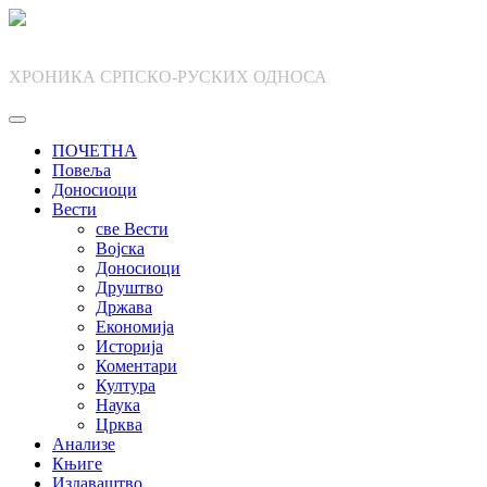
Skip
to
content
ХРОНИКА СРПСКО-РУСКИХ ОДНОСА
ПОЧЕТНА
Повеља
Доносиоци
Вести
све Вести
Војска
Доносиоци
Друштво
Држава
Економија
Историја
Коментари
Култура
Наука
Црква
Анализе
Књиге
Издаваштво