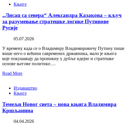
Књиге
„Лисац са севера“ Александра Казакова – кључ
за разумевање стратешке логике Путинове
Русије
05.07.2026
У времену када се о Владимиру Владимировичу Путину пише
више него о већини савремених државника, мало је књига
које покушавају да проникну у дубље идејне и стратешке
основе његове политике.…
Read More
Издаваштво
Књиге
Темељи Новог света – нова књига Владимира
Кршљанина
04.04.2026