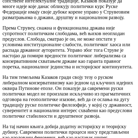
сопствене интелектуалне традиције, Казаков показује да
многе идеје које данас обликују политички курс Руске
Федерације имају своје дубоке корене управо у Струвеовим
разматрањима о држави, друштву и националном развоју.
Према Струвеу, снажна и функционална држава није
супротност политичким слободама, већ њихов неопходан
предуслов. Слобода, сматрао је он, не може опстати у
условима институционалне слабости, политичког хаоса или
распада државног ауторитета. Управо због тога Струве је
настојао да помири вредности политичког либерализма са
конзервативним схватањем државе као гаранта правног
поретка, националног јединства и историјског континуитета.
На тим темељима Казаков гради своју тезу о руском
либералном конзервативизму као једном од кључних идејних
оквира Путинове епохе. Он показује да савремени руски
политички модел не произлази искључиво из прагматичних
одговора на геополитичке изазове, већ да се ослања на дугу
традицију руске политичке филозофије, у којој су државност,
суверенитет и национални интерес схваћени као предуслови
политичке стабилности и друштвеног развоја.
На тај начин књига добија додатну историјску и теоријску
дубину. Савремени политички процеси нису представљени
као изоловани феномени, већ као наставак ширег