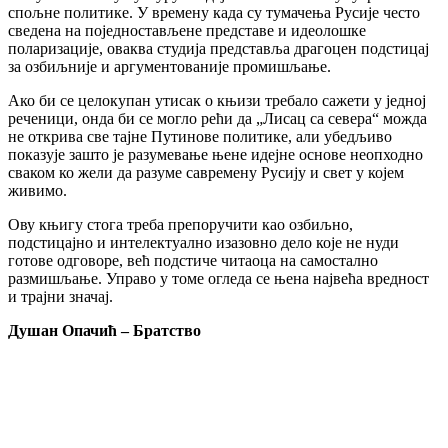
спољне политике. У времену када су тумачења Русије често
сведена на поједностављене представе и идеолошке
поларизације, оваква студија представља драгоцен подстицај
за озбиљније и аргументованије промишљање.
Ако би се целокупан утисак о књизи требало сажети у једној
реченици, онда би се могло рећи да „Лисац са севера“ можда
не открива све тајне Путинове политике, али убедљиво
показује зашто је разумевање њене идејне основе неопходно
сваком ко жели да разуме савремену Русију и свет у којем
живимо.
Ову књигу стога треба препоручити као озбиљно,
подстицајно и интелектуално изазовно дело које не нуди
готове одговоре, већ подстиче читаоца на самостално
размишљање. Управо у томе огледа се њена највећа вредност
и трајни значај.
Душан Опачић – Братство