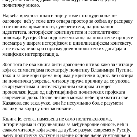
политичку мисао.
Највећа вредност књиге није у томе што нуди коначне
одговоре, већ у томе што отвара простор за озбиљну расправу
о питањима државности, суверенитета, националног
идентитета, историјског континуитета и геополитичког
положаја Русије. Она подстиче читаоца да политичке процесе
посматра у ширем историјском и цивилизацијском контексту,
а не искључиво кроз призму дневнополитичких догађаја и
медијских интерпретација.
Због тога ће ова књига бити драгоцено штиво како за читаоце
који са симпатијама посматрају политику Владимира Путина,
тако и за оне који према њој имају критички однос. Без обзира
на политичка уверења, читаоцу пружа прилику да се упозна
са аргументима и интелектуалним оквиром из којег
произилази један од најутицајнијих политичких пројеката
савременог доба. После читања можда неће прихватити све
Казаковљеве закључке, али ће несумњиво боље разумети
логику на којој су они засновани.
Књига је, стога, намењена не само политиколозима,
историчарима и стручњацима за међународне односе, већ и
сваком читаоцу који жели да дубље разуме савремену Русију,
њену политичку културу и идејне основе њене унутрашње и