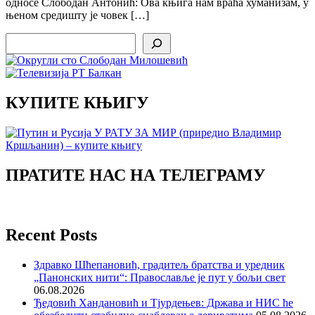
односе Слободан Антонић: Ова књига нам враћа хуманизам, у
њеном средишту је човек […]
Search
КУПИТЕ КЊИГУ
ПРАТИТЕ НАС НА ТЕЛЕГРАМУ
Recent Posts
Здравко Шћепановић, градитељ братства и уредник
„Панонских нити“: Православље је пут у бољи свет
06.08.2026
Ђедовић Хандановић и Тјурдењев: Држава и НИС ће