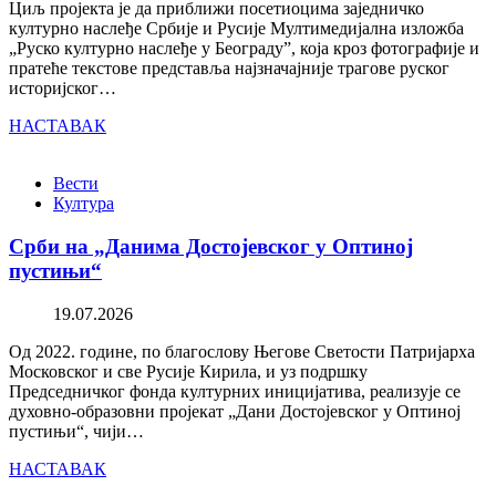
Циљ пројекта је да приближи посетиоцима заједничко
културно наслеђе Србије и Русије Мултимедијална изложба
„Руско културно наслеђе у Београду”, која кроз фотографије и
пратеће текстове представља најзначајније трагове руског
историјског…
НАСТАВАК
Вести
Култура
Срби на „Данима Достојевског у Оптиној
пустињи“
19.07.2026
Од 2022. године, по благослову Његове Светости Патријарха
Московског и све Русије Кирила, и уз подршку
Председничког фонда културних иницијатива, реализује се
духовно-образовни пројекат „Дани Достојевског у Оптиној
пустињи“, чији…
НАСТАВАК