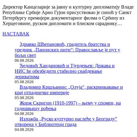
Директор Канцеларије за јавну и културну дипломатију Владе
Републике Србије Арно Гујон присуствовао је синоћ у Санкт
Петербургу премијери документарног филма о Србину из
Херцеговине, руском дипломати и блиском сараднику…
НАСТАВАК
Здравко Шћепановић, градитељ братства и
уредник „Панонских нити“: Православље је пут у
бољи свет
06.08.2026
Ђедовић Хандановић и Тјурдењев: Држава и
НИС ће обезбедити стабилно снабдевање
дериватима
05.08.2026
Владимир Кршљанин: „Олуја“, раскринкавање и
крај отпадничке империје
05.08.2026
Жорж Скригин (1910-1997) – њему у спомен, на
годишњицу рођења
04.08.2026
Изложба „Руско културно наслеђе у Београду”
отворена у Библиотеци града
04.08.2026