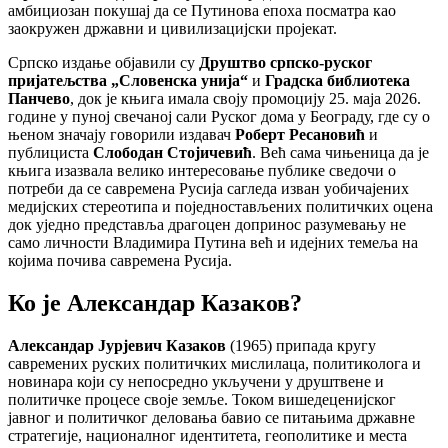
амбициозан покушај да се Путинова епоха посматра као
заокружен државни и цивилизацијски пројекат.
Српско издање објавили су
Друштво српско-руског
пријатељства „Словенска унија“
и
Градска библиотека
Панчево
, док је књига имала своју промоцију 25. маја 2026.
године у пуној свечаној сали Руског дома у Београду, где су о
њеном значају говорили издавач
Роберт Ресановић
и
публициста
Слободан Стојичевић
. Већ сама чињеница да је
књига изазвала велико интересовање публике сведочи о
потреби да се савремена Русија сагледа изван уобичајених
медијских стереотипа и поједностављених политичких оцена
док уједно представља драгоцен допринос разумевању не
само личности Владимира Путина већ и идејних темеља на
којима почива савремена Русија.
Ко је Александар Казаков?
Александар Јурјевич Казаков
(1965) припада кругу
савремених руских политичких мислилаца, политиколога и
новинара који су непосредно укључени у друштвене и
политичке процесе своје земље. Током вишедеценијског
јавног и политичког деловања бавио се питањима државне
стратегије, националног идентитета, геополитике и места