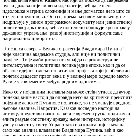
поглављима књиге. Казаков настоји да покаже да савремена
руска држава није лишена идеологије, већ да је њена
идеолошка матрица сложенија и мање догматска него што се
то често представља. Она се, према његовом мишљењу, не
исцрпљује у једном програмском документу или јединственој
политичкој доктрини, већ се постепено обликује кроз праксу
државног управљања, развој институција и формулисање
националних приоритета.
„Лисац са севера – Велика стратегија Владимира Путина“
није класична академска студија, али није ни политички
памфлет. То је амбициозан покушај да се реконструише
интелектуална и политичка логика једне епохе, као и да се
објасне идејни темељи политичког пројекта који је обележио
почетак двадесет првог века и у великој мери одредио место
Русије у савременим међународним односима.
Иако се у појединим поглављима може стећи утисак да аутор
понекад више настоји да оправда него да критички преиспита
поједине аспекте Путинове политике, то не умањује вредност
његове анализе. Напротив, Казаков доследно настоји да
читаоцу представи начин на који савремена руска политичка
елита разуме сопствену државу, њене интересе, историјску
улогу и место у свету. Управо зато ова књига није значајна
само као анализа владавине Владимира Путина, већ и као
сведочанство о идејама које обликују савремену руску