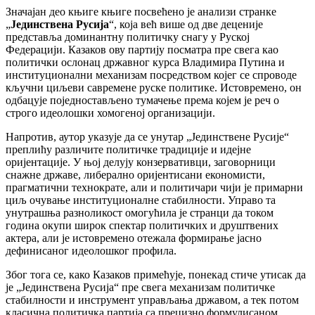
Значајан део књиге књиге посвећено је анализи странке
„
Јединствена Русија
“, која већ више од две деценије
представља доминантну политичку снагу у Руској
Федерацији. Казаков ову партију посматра пре свега као
политички ослонац државног курса Владимира Путина и
институционални механизам посредством којег се спроводе
кључни циљеви савремене руске политике. Истовремено, он
одбацује поједностављено тумачење према којем је реч о
строго идеолошки хомогеној организацији.
Напротив, аутор указује да се унутар „Јединствене Русије“
преплићу различите политичке традиције и идејне
оријентације. У њој делују конзервативци, заговорници
снажне државе, либерално оријентисани економисти,
прагматични технократе, али и политичари чији је примарни
циљ очување институционалне стабилности. Управо та
унутрашња разноликост омогућила је странци да током
година окупи широк спектар политичких и друштвених
актера, али је истовремено отежала формирање јасно
дефинисаног идеолошког профила.
Због тога се, како Казаков примећује, понекад стиче утисак да
је „Јединствена Русија“ пре свега механизам политичке
стабилности и инструмент управљања државом, а тек потом
класична политичка партија са прецизно формулисаном