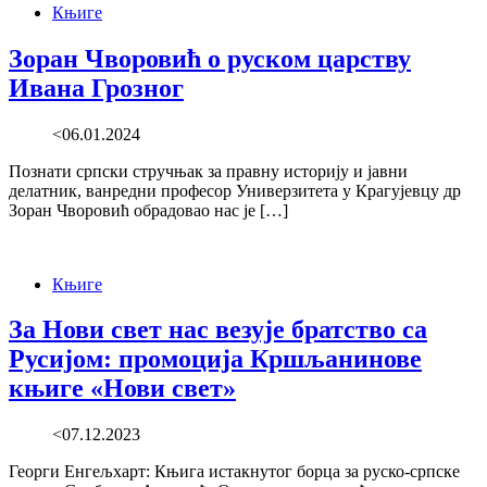
Књиге
Зоран Чворовић о руском царству
Ивана Грозног
<06.01.2024
Познати српски стручњак за правну историју и јавни
делатник, ванредни професор Универзитета у Крагујевцу др
Зоран Чворовић обрадовао нас је […]
Књиге
За Нови свет нас везује братство са
Русијом: промоција Кршљанинове
књиге «Нови свет»
<07.12.2023
Георги Енгељхарт: Књига истакнутог борца за руско-српске