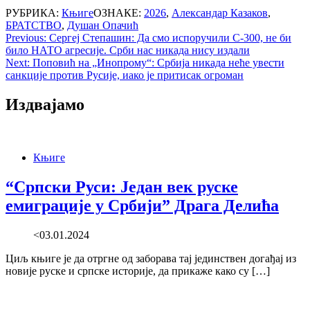
РУБРИКА:
Књиге
ОЗНАКЕ:
2026
,
Александар Казаков
,
БРАТСТВО
,
Душан Опачић
Post
Previous:
Сергеј Степашин: Да смо испоручили С-300, не би
било НАТО агресије. Срби нас никада нису издали
navigation
Next:
Поповић на „Инопрому“: Србија никада неће увести
санкције против Русије, иако је притисак огроман
Издвајамо
Књиге
“Српски Руси: Један век руске
емиграције у Србији” Драга Делића
<03.01.2024
Циљ књиге је да отргне од заборава тај јединствен догађај из
новије руске и српске историје, да прикаже како су […]