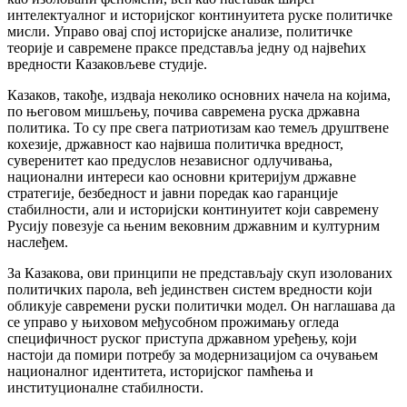
интелектуалног и историјског континуитета руске политичке
мисли. Управо овај спој историјске анализе, политичке
теорије и савремене праксе представља једну од највећих
вредности Казаковљеве студије.
Казаков, такође, издваја неколико основних начела на којима,
по његовом мишљењу, почива савремена руска државна
политика. То су пре свега патриотизам као темељ друштвене
кохезије, државност као највиша политичка вредност,
суверенитет као предуслов независног одлучивања,
национални интереси као основни критеријум државне
стратегије, безбедност и јавни поредак као гаранције
стабилности, али и историјски континуитет који савремену
Русију повезује са њеним вековним државним и културним
наслеђем.
За Казакова, ови принципи не представљају скуп изолованих
политичких парола, већ јединствен систем вредности који
обликује савремени руски политички модел. Он наглашава да
се управо у њиховом међусобном прожимању огледа
специфичност руског приступа државном уређењу, који
настоји да помири потребу за модернизацијом са очувањем
националног идентитета, историјског памћења и
институционалне стабилности.