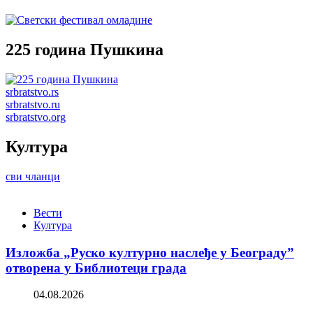
225 година Пушкина
srbratstvo.rs
srbratstvo.ru
srbratstvo.org
Култура
сви чланци
Вести
Култура
Изложба „Руско културно наслеђе у Београду”
отворена у Библиотеци града
04.08.2026