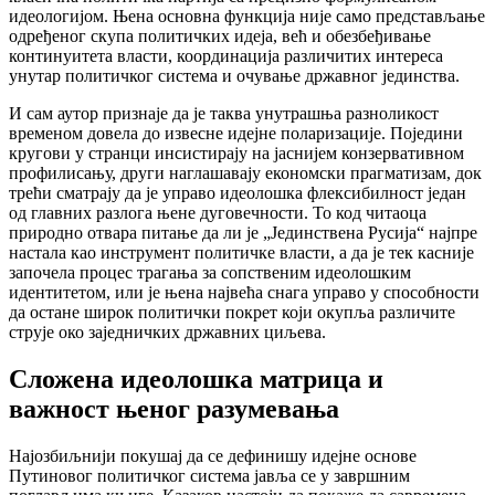
идеологијом. Њена основна функција није само представљање
одређеног скупа политичких идеја, већ и обезбеђивање
континуитета власти, координација различитих интереса
унутар политичког система и очување државног јединства.
И сам аутор признаје да је таква унутрашња разноликост
временом довела до извесне идејне поларизације. Поједини
кругови у странци инсистирају на јаснијем конзервативном
профилисању, други наглашавају економски прагматизам, док
трећи сматрају да је управо идеолошка флексибилност један
од главних разлога њене дуговечности. То код читаоца
природно отвара питање да ли је „Јединствена Русија“ најпре
настала као инструмент политичке власти, а да је тек касније
започела процес трагања за сопственим идеолошким
идентитетом, или је њена највећа снага управо у способности
да остане широк политички покрет који окупља различите
струје око заједничких државних циљева.
Сложена идеолошка матрица и
важност њеног разумевања
Најозбиљнији покушај да се дефинишу идејне основе
Путиновог политичког система јавља се у завршним