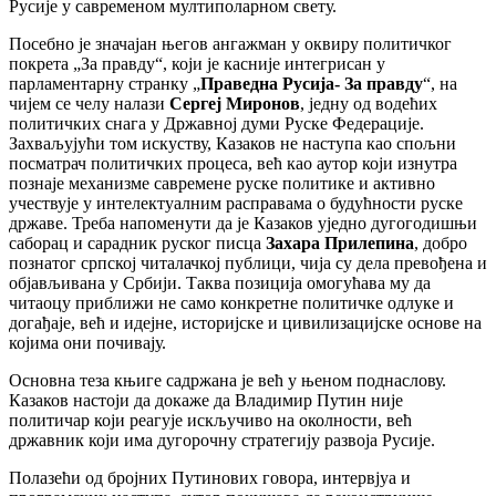
Русије у савременом мултиполарном свету.
Посебно је значајан његов ангажман у оквиру политичког
покрета „За правду“, који је касније интегрисан у
парламентарну странку „
Праведна Русија- За правду
“, на
чијем се челу налази
Сергеј Миронов
, једну од водећих
политичких снага у Државној думи Руске Федерације.
Захваљујући том искуству, Казаков не наступа као спољни
посматрач политичких процеса, већ као аутор који изнутра
познаје механизме савремене руске политике и активно
учествује у интелектуалним расправама о будућности руске
државе. Треба напоменути да је Казаков уједно дугогодишњи
саборац и сарадник руског писца
Захара Прилепина
, добро
познатог српској читалачкој публици, чија су дела превођена и
објављивана у Србији. Таква позиција омогућава му да
читаоцу приближи не само конкретне политичке одлуке и
догађаје, већ и идејне, историјске и цивилизацијске основе на
којима они почивају.
Основна теза књиге садржана је већ у њеном поднаслову.
Казаков настоји да докаже да Владимир Путин није
политичар који реагује искључиво на околности, већ
државник који има дугорочну стратегију развоја Русије.
Полазећи од бројних Путинових говора, интервјуа и