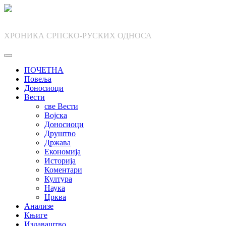
Skip
to
content
ХРОНИКА СРПСКО-РУСКИХ ОДНОСА
ПОЧЕТНА
Повеља
Доносиоци
Вести
све Вести
Војска
Доносиоци
Друштво
Држава
Економија
Историја
Коментари
Култура
Наука
Црква
Анализе
Књиге
Издаваштво