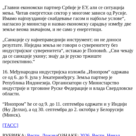
„Главни економски партнер Србије је ЕУ, али се ситуација
мења. Читав енергетски сектор у многоме зависи од Русије.
Имамо најпоузданије снабдевање гасом и најбоље услове“,
нагласио је министар и назвао економску сарадњу између две
земље веома значајном, и не само у енергетици.
„Санкције су најнеправеднији инструмент; он не доноси
резултате. Ниједна земља не говори о суверенитету без
индустријског суверенитета“, истакао је Поповић. „Сви чекају
да се санкције укину; знају да је руско тржиште
перспективно.“
16. Међународна индустријска изложба „Инопром“ одржава
се од 6. до 9. јула у Јекатеринбургу. Земља партнер је
Република Индонезија. Организатори су Министарство
индустрије и трговине Руске Федерације и влада Свердловске
области.
“Инопром” ће се од 9. до 11. септембра одржати и у Индији
(Њу Делхи), а од 30. септембра до 2. октобра у Белорусији
(Минск).
[ТАСС]
РУБРИКА:
Вести
,
Држава
ОЗНАКЕ:
2026
,
Вести
,
Ненад