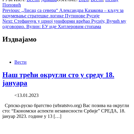
Поповић
Post
Previous:
„Лисац са севера“ Александра Казакова – кључ за
разумевање стратешке логике Путинове Русије
navigation
Next:
Стефанчук у црној униформи вређао Русију, Вучић му
одговорио. Вулин: ЕУ иде Хитлеровим стопама
Издвајамо
Вести
Наш трећи округли сто у среду 18.
јануара
<13.01.2023
Српско-руско братство (srbratstvo.org) Вас позива на округли
сто: “Економски аспекти независности Србије” СРЕДА, 18.
јануар 2023. године у 13 […]