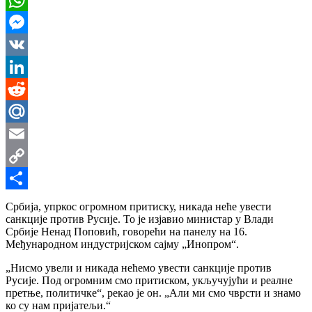
WhatsApp
Messenger
VK
LinkedIn
Reddit
Mail.Ru
Email
Copy
Link
Share
Србија, упркос огромном притиску, никада неће увести
санкције против Русије. То је изјавио министар у Влади
Србије Ненад Поповић, говорећи на панелу на 16.
Међународном индустријском сајму „Инопром“.
„Нисмо увели и никада нећемо увести санкције против
Русије. Под огромним смо притиском, укључујући и реалне
претње, политичке“, рекао је он. „Али ми смо чврсти и знамо
ко су нам пријатељи.“