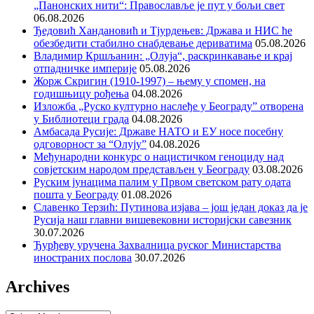
„Панонских нити“: Православље је пут у бољи свет
06.08.2026
Ђедовић Хандановић и Тјурдењев: Држава и НИС ће
обезбедити стабилно снабдевање дериватима
05.08.2026
Владимир Кршљанин: „Олуја“, раскринкавање и крај
отпадничке империје
05.08.2026
Жорж Скригин (1910-1997) – њему у спомен, на
годишњицу рођења
04.08.2026
Изложба „Руско културно наслеђе у Београду” отворена
у Библиотеци града
04.08.2026
Амбасада Русије: Државе НАТО и ЕУ носе посебну
одговорност за “Олују”
04.08.2026
Међународни конкурс о нацистичком геноциду над
совјетским народом представљен у Београду
03.08.2026
Руским јунацима палим у Првом светском рату одата
пошта у Београду
01.08.2026
Славенко Терзић: Путинова изјава – још један доказ да је
Русија наш главни вишевековни историјски савезник
30.07.2026
Ђурђеву уручена Захвалница руског Министарства
иностраних послова
30.07.2026
Archives