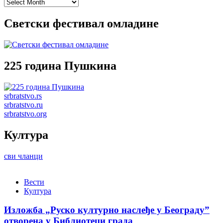
Archives
Светски фестивал омладине
225 година Пушкина
srbratstvo.rs
srbratstvo.ru
srbratstvo.org
Култура
сви чланци
Вести
Култура
Изложба „Руско културно наслеђе у Београду”
отворена у Библиотеци града