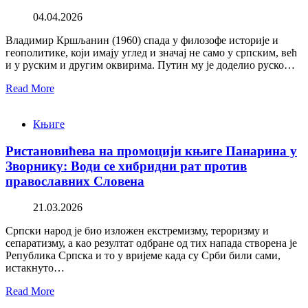
04.04.2026
Владимир Кршљанин (1960) спада у филозофе историје и
геополитике, који имају углед и значај не само у српским, већ
и у руским и другим оквирима. Путин му је доделио руско…
Read More
Књиге
Ристановићева на промоцији књиге Панарина у
Зворнику: Води се хибридни рат против
православних Словена
21.03.2026
Српски народ је био изложен екстремизму, тероризму и
сепаратизму, а као резултат одбране од тих напада створена је
Република Српска и то у вријеме када су Срби били сами,
истакнуто…
Read More