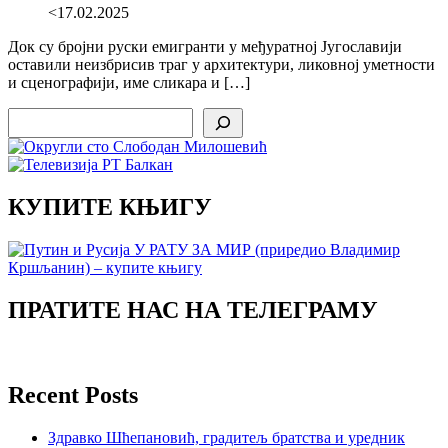
<17.02.2025
Док су бројни руски емигранти у међуратној Југославији
оставили неизбрисив траг у архитектури, ликовној уметности
и сценографији, име сликара и […]
Search
КУПИТЕ КЊИГУ
ПРАТИТЕ НАС НА ТЕЛЕГРАМУ
Recent Posts
Здравко Шћепановић, градитељ братства и уредник