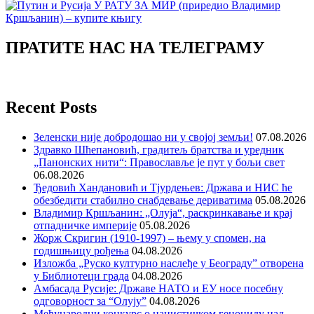
ПРАТИТЕ НАС НА ТЕЛЕГРАМУ
Recent Posts
Зеленски није добродошао ни у својој земљи!
07.08.2026
Здравко Шћепановић, градитељ братства и уредник
„Панонских нити“: Православље је пут у бољи свет
06.08.2026
Ђедовић Хандановић и Тјурдењев: Држава и НИС ће
обезбедити стабилно снабдевање дериватима
05.08.2026
Владимир Кршљанин: „Олуја“, раскринкавање и крај
отпадничке империје
05.08.2026
Жорж Скригин (1910-1997) – њему у спомен, на
годишњицу рођења
04.08.2026
Изложба „Руско културно наслеђе у Београду” отворена
у Библиотеци града
04.08.2026
Амбасада Русије: Државе НАТО и ЕУ носе посебну
одговорност за “Олују”
04.08.2026
Међународни конкурс о нацистичком геноциду над