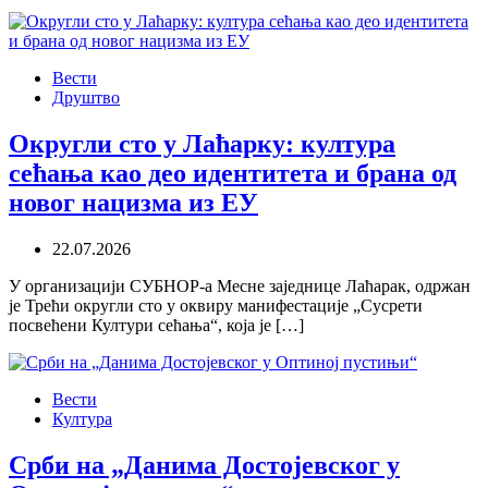
Вести
Друштво
Округли сто у Лаћарку: култура
сећања као део идентитета и брана од
новог нацизма из ЕУ
22.07.2026
У организацији СУБНОР-а Месне заједнице Лаћарак, одржан
је Трећи округли сто у оквиру манифестације „Сусрети
посвећени Култури сећања“, која је […]
Вести
Култура
Срби на „Данима Достојевског у