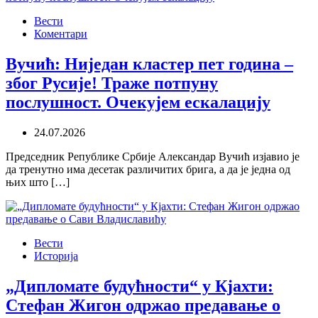
Вести
Коментари
Вучић: Ниједан кластер пет година –
због Русије! Траже потпуну
послушност. Очекујем ескалацију
24.07.2026
Председник Републике Србије Александар Вучић изјавио је
да тренутно има десетак различитих брига, а да је једна од
њих што […]
Вести
Историја
„Дипломате будућности“ у Кјахти:
Стефан Жигон одржао предавање о