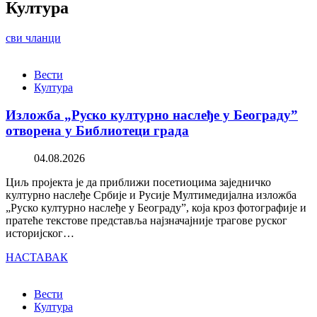
Култура
сви чланци
Вести
Култура
Изложба „Руско културно наслеђе у Београду”
отворена у Библиотеци града
04.08.2026
Циљ пројекта је да приближи посетиоцима заједничко
културно наслеђе Србије и Русије Мултимедијална изложба
„Руско културно наслеђе у Београду”, која кроз фотографије и
пратеће текстове представља најзначајније трагове руског
историјског…
НАСТАВАК
Вести
Култура