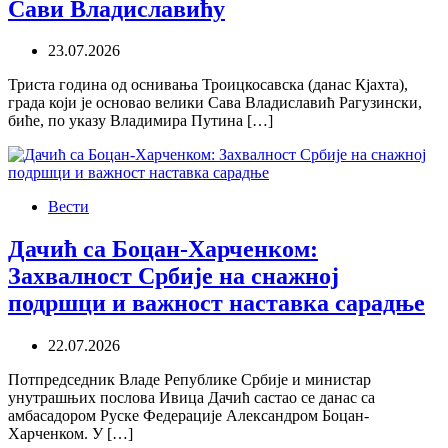
Сави Владиславићу
23.07.2026
Триста година од оснивања Троицкосавска (данас Кјахта),
града који је основао велики Сава Владиславић Рагузински,
биће, по указу Владимира Путина […]
Вести
Дачић са Боцан-Харченком:
Захвалност Србије на снажној
подршци и важност наставка сарадње
22.07.2026
Потпредседник Владе Републике Србије и министар
унутрашњих послова Ивица Дачић састао се данас са
амбасадором Руске Федерације Александром Боцан-
Харченком. У […]