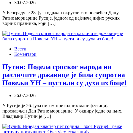
30.07.2026
У Београду је 28. јула одржан округли сто посвећен Дану
Ратне морнарице Русије, једном од најзначајнијих руских
војних празника, који […]
Вести
Коментари
Путин: Подела српског народа на
различите државице је била супротна
Повељи УН – пустили су духа из боце!
26.07.2026
У Русији је 26. јула низом пригодних манифестација
прослављен Дан Ратне морнарице. У оквиру једне од њих,
Владимир Путин је […]