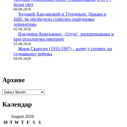
бољи свет
06.08.2026
Ђедовић Хандановић и Тјурдењев: Држава и
НИС ће обезбедити стабилно снабдевање
дериватима
05.08.2026
Владимир Кршљанин: „Олуја“, раскринкавање и
крај отпадничке империје
05.08.2026
Жорж Скригин (1910-1997) – њему у спомен, на
годишњицу рођења
04.08.2026
Архиве
Архиве
Календар
August 2026
M
T
W
T
F
S
S