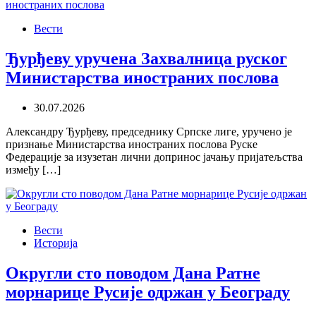
Вести
Ђурђеву уручена Захвалница руског
Министарства иностраних послова
30.07.2026
Александру Ђурђеву, председнику Српске лиге, уручено је
признање Министарства иностраних послова Руске
Федерације за изузетан лични допринос јачању пријатељства
између […]
Вести
Историја
Округли сто поводом Дана Ратне
морнарице Русије одржан у Београду