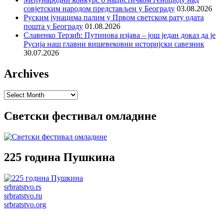
совјетским народом представљен у Београду
03.08.2026
Руским јунацима палим у Првом светском рату одата
пошта у Београду
01.08.2026
Славенко Терзић: Путинова изјава – још један доказ да је
Русија наш главни вишевековни историјски савезник
30.07.2026
Archives
Archives
Светски фестивал омладине
225 година Пушкина
srbratstvo.rs
srbratstvo.ru
srbratstvo.org