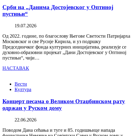
Срби на „Данима Достојевског у Оптиној
пустињи“
19.07.2026
Од 2022. године, по благослову Његове Светости Патријарха
Московског и све Русије Кирила, и уз подршку
Председничког фонда културних иницијатива, реализује се
духовно-образовни пројекат „Дани Достојевског у Оптиној
пустињи“, чији…
НАСТАВАК
Вести
Култура
Концерт песама о Великом Отаџбинском рату
одржан у Руском дому
22.06.2026
Поводом Дана сећања и туге и 85. годишњице напада
фашистичке Немачке на Совјетски Савез у Руском дому у