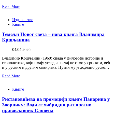
Read More
Издаваштво
Књиге
Темељи Новог света – нова књига Владимира
Кршљанина
04.04.2026
Владимир Кршљанин (1960) спада у филозофе историје и
геополитике, који имају углед и значај не само у српским, већ
и у руским и другим оквирима. Путин му је доделио руско…
Read More
Књиге
Ристановићева на промоцији књиге Панарина у
Зворнику: Води се хибридни рат против
православних Словена