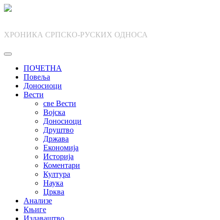
Skip
to
content
ХРОНИКА СРПСКО-РУСКИХ ОДНОСА
ПОЧЕТНА
Повеља
Доносиоци
Вести
све Вести
Војска
Доносиоци
Друштво
Држава
Економија
Историја
Коментари
Култура
Наука
Црква
Анализе
Књиге
Издаваштво