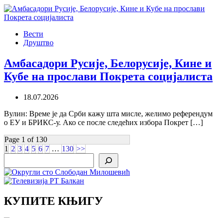
Вести
Друштво
Амбасадори Русије, Белорусије, Кине и
Кубе на прослави Покрета социјалиста
18.07.2026
Вулин: Време је да Срби кажу шта мисле, желимо референдум
о ЕУ и БРИКС-у. Ако се после следећих избора Покрет […]
Page 1 of 130
1
2
3
4
5
6
7
…
130
>>
Search
КУПИТЕ КЊИГУ