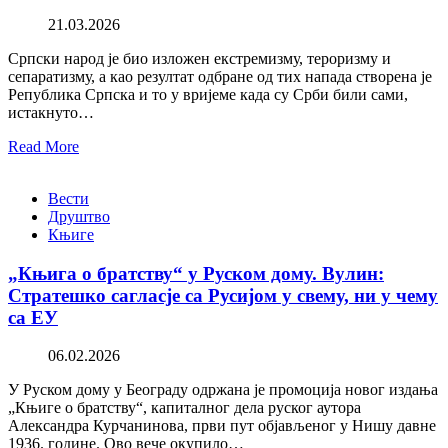
21.03.2026
Српски народ је био изложен екстремизму, тероризму и
сепаратизму, а као резултат одбране од тих напада створена је
Република Српска и то у вријеме када су Срби били сами,
истакнуто…
Read More
Вести
Друштво
Књиге
„Књига о братству“ у Руском дому. Вулин:
Стратешко сагласје са Русијом у свему, ни у чему
са ЕУ
06.02.2026
У Руском дому у Београду одржана је промоција новог издања
„Књиге о братству“, капиталног дела руског аутора
Александра Курчанинова, први пут објављеног у Нишу давне
1936. године. Ово вече окупило…