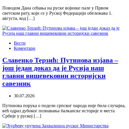
Поводом Дана сећања на руске војнике пале у Првом
светском рату, који се у Руској Федерацији обележава 1.
августа, код […]
Вести
Коментари
Славенко Терзић: Путинова изјава –
још један доказ да је Русија наш
главни вишевековни историјски
савезник
30.07.2026
Путинова порука о подели српског народа није била случајна,
већ одраз дубоког познавања балканске историје и места
Србије у руској […]