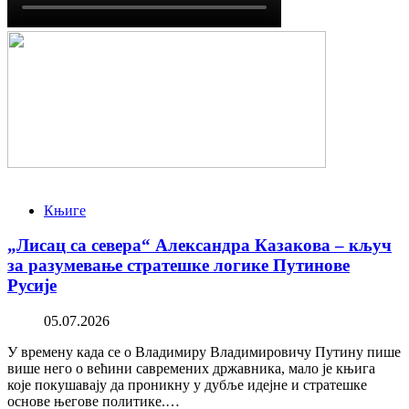
Књиге
„Лисац са севера“ Александра Казакова – кључ
за разумевање стратешке логике Путинове
Русије
05.07.2026
У времену када се о Владимиру Владимировичу Путину пише
више него о већини савремених државника, мало је књига
које покушавају да проникну у дубље идејне и стратешке
основе његове политике.…