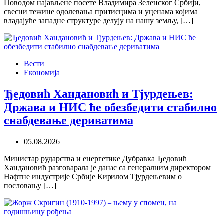
Поводом најављене посете Владимира Зеленског Србији,
свесни тежине одолевања притисцима и уценама којима
владајуће западне структуре делују на нашу земљу, […]
Вести
Економија
Ђедовић Хандановић и Тјурдењев:
Држава и НИС ће обезбедити стабилно
снабдевање дериватима
05.08.2026
Министар рударства и енергетике Дубравка Ђедовић
Хандановић разговарала је данас са генералним директором
Нафтне индустрије Србије Кирилом Тјурдењевим о
пословању […]