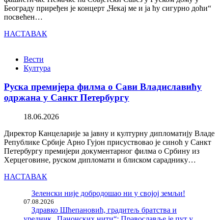
Београду приређен је концерт „Чекај ме и ја ћу сигурно доћи“
посвећен…
НАСТАВАК
Вести
Култура
Руска премијера филма о Сави Владиславићу
одржана у Санкт Петербургу
18.06.2026
Директор Канцеларије за јавну и културну дипломатију Владе
Републике Србије Арно Гујон присуствовао је синоћ у Санкт
Петербургу премијери документарног филма о Србину из
Херцеговине, руском дипломати и блиском сараднику…
НАСТАВАК
Зеленски није добродошао ни у својој земљи!
07.08.2026
Здравко Шћепановић, градитељ братства и
уредник „Панонских нити“: Православље је пут у