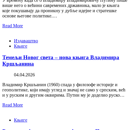
У времену када се о Владимиру Владимировичу Путину пише
више него о већини савремених државника, мало је књига
које покушавају да проникну у дубље идејне и стратешке
основе његове политике.…
Read More
Издаваштво
Књиге
Темељи Новог света – нова књига Владимира
Кршљанина
04.04.2026
Владимир Кршљанин (1960) спада у филозофе историје и
геополитике, који имају углед и значај не само у српским, већ
и у руским и другим оквирима. Путин му је доделио руско…
Read More
Књиге