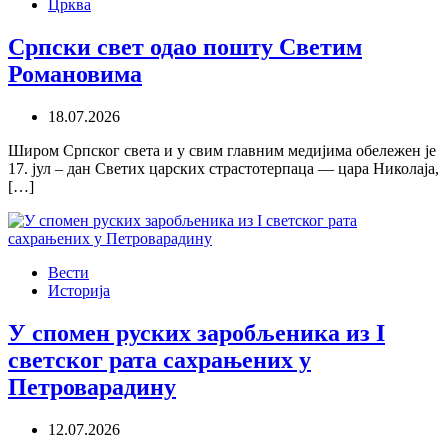
Црква
Српски свет одао пошту Светим
Романовима
18.07.2026
Широм Српског света и у свим главним медијима обележен је
17. јул – дан Светих царских страстотерпаца — цара Николаја,
[…]
Вести
Историја
У спомен руских заробљеника из I
светског рата сахрањених у
Петроварадину
12.07.2026