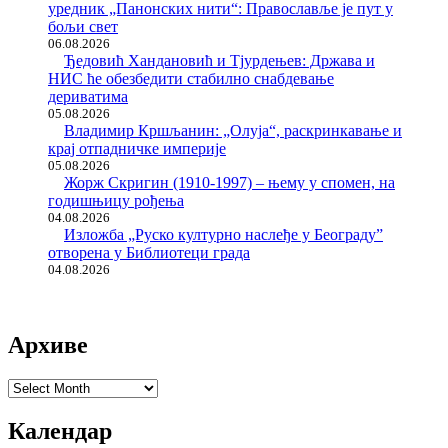
уредник „Панонских нити“: Православље је пут у
бољи свет
06.08.2026
Ђедовић Хандановић и Тјурдењев: Држава и
НИС ће обезбедити стабилно снабдевање
дериватима
05.08.2026
Владимир Кршљанин: „Олуја“, раскринкавање и
крај отпадничке империје
05.08.2026
Жорж Скригин (1910-1997) – њему у спомен, на
годишњицу рођења
04.08.2026
Изложба „Руско културно наслеђе у Београду”
отворена у Библиотеци града
04.08.2026
Архиве
Архиве
Календар