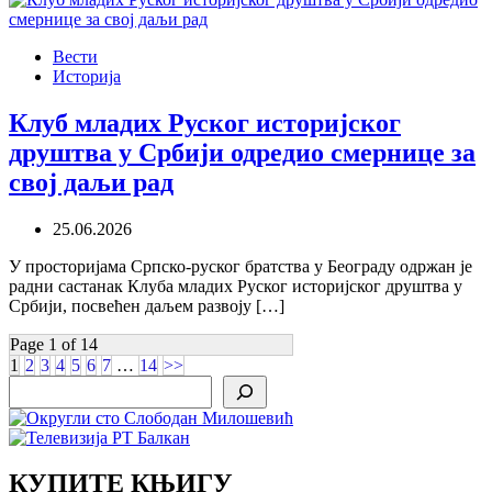
Вести
Историја
Клуб младих Руског историјског
друштва у Србији одредио смернице за
свој даљи рад
25.06.2026
У просторијама Српско-руског братства у Београду одржан је
радни састанак Клуба младих Руског историјског друштва у
Србији, посвећен даљем развоју […]
Page 1 of 14
1
2
3
4
5
6
7
…
14
>>
Search
КУПИТЕ КЊИГУ