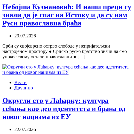
Небојша Кузмановић: И наши преци су
знали да је спас на Истоку и да су нам
Руси православна браћа
29.07.2026
Срби су својеврсно острво слободе у непријатељски
настројеном простору ● Српско-руско братство значи да смо
упркос свему остали православни ● […]
Вести
Друштво
Округли сто у Лаћарку: култура
сећања као део идентитета и брана од
новог нацизма из ЕУ
22.07.2026