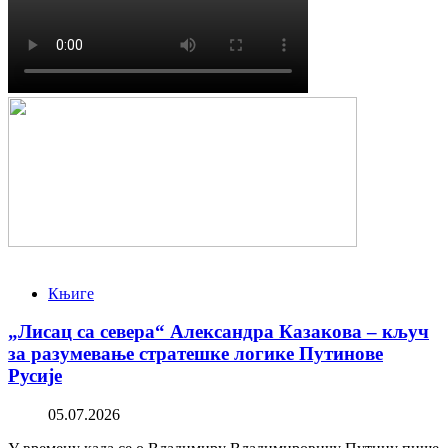
Књиге
„Лисац са севера“ Александра Казакова – кључ
за разумевање стратешке логике Путинове
Русије
05.07.2026