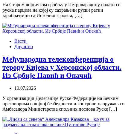
На Старом војничком гробљу у Петроварадину налази се
руска парцела на којој су сахрањени руски ратни
заробљеници са Источног фронта, […]
Вести
Друштво
Међународна телеконференција о
терору Кијева у Херсонској области.
Из Србије Павић и Опачић
10.07.2026
У организацији Делегације Руске Федерације на Бечким
преговорима о војној безбедности и контроли наоружања и
Амбасадора Министарства спољних послова Руске […]