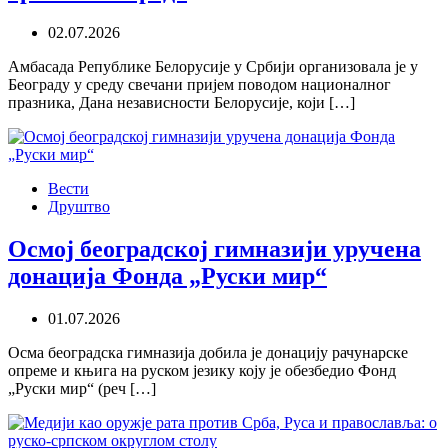
02.07.2026
Амбасада Републике Белорусије у Србији организовала је у
Београду у среду свечани пријем поводом националног
празника, Дана независности Белорусије, који […]
Вести
Друштво
Осмој београдској гимназији уручена
донација Фонда „Руски мир“
01.07.2026
Осма београдска гимназија добила је донацију рачунарске
опреме и књига на руском језику коју је обезбедио Фонд
„Руски мир“ (реч […]