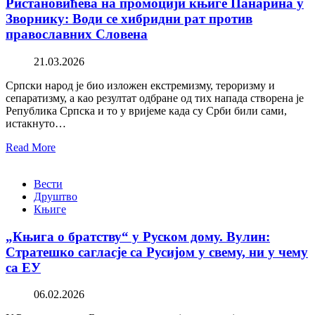
Ристановићева на промоцији књиге Панарина у
Зворнику: Води се хибридни рат против
православних Словена
21.03.2026
Српски народ је био изложен екстремизму, тероризму и
сепаратизму, а као резултат одбране од тих напада створена је
Република Српска и то у вријеме када су Срби били сами,
истакнуто…
Read More
Вести
Друштво
Књиге
„Књига о братству“ у Руском дому. Вулин:
Стратешко сагласје са Русијом у свему, ни у чему
са ЕУ
06.02.2026