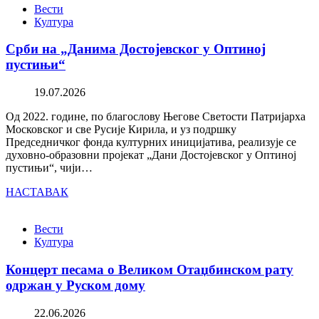
Вести
Култура
Срби на „Данима Достојевског у Оптиној
пустињи“
19.07.2026
Од 2022. године, по благослову Његове Светости Патријарха
Московског и све Русије Кирила, и уз подршку
Председничког фонда културних иницијатива, реализује се
духовно-образовни пројекат „Дани Достојевског у Оптиној
пустињи“, чији…
НАСТАВАК
Вести
Култура
Концерт песама о Великом Отаџбинском рату
одржан у Руском дому
22.06.2026