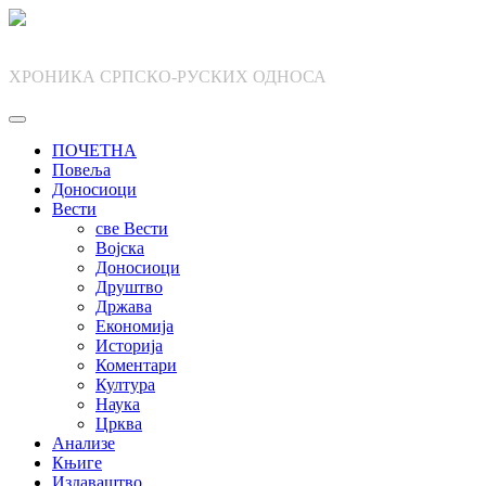
Skip
to
content
ХРОНИКА СРПСКО-РУСКИХ ОДНОСА
ПОЧЕТНА
Повеља
Доносиоци
Вести
све Вести
Војска
Доносиоци
Друштво
Држава
Економија
Историја
Коментари
Култура
Наука
Црква
Анализе
Књиге
Издаваштво