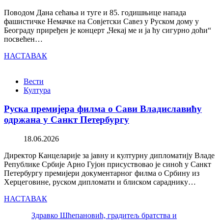
Поводом Дана сећања и туге и 85. годишњице напада
фашистичке Немачке на Совјетски Савез у Руском дому у
Београду приређен је концерт „Чекај ме и ја ћу сигурно доћи“
посвећен…
НАСТАВАК
Вести
Култура
Руска премијера филма о Сави Владиславићу
одржана у Санкт Петербургу
18.06.2026
Директор Канцеларије за јавну и културну дипломатију Владе
Републике Србије Арно Гујон присуствовао је синоћ у Санкт
Петербургу премијери документарног филма о Србину из
Херцеговине, руском дипломати и блиском сараднику…
НАСТАВАК
Здравко Шћепановић, градитељ братства и