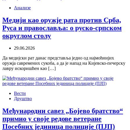
Анализе
Медији као оружје рата против Срба,
Руса и православља: о руско-српском
округлом столу
29.06.2026
Да медијски рат данас представља једно од најмоћнијих
оружја савремених сукоба, а да је напад на Кијевско-печерску
лавру искоришћен као […]
Вести
Друштво
Међународни савез „Бојево братство“
примио у своје редове ветеране
Посебних јединица полиције (ПЈП)