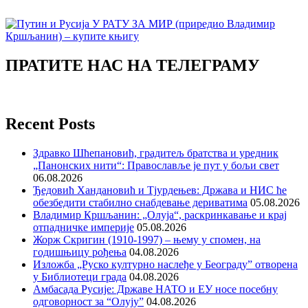
ПРАТИТЕ НАС НА ТЕЛЕГРАМУ
Recent Posts
Здравко Шћепановић, градитељ братства и уредник
„Панонских нити“: Православље је пут у бољи свет
06.08.2026
Ђедовић Хандановић и Тјурдењев: Држава и НИС ће
обезбедити стабилно снабдевање дериватима
05.08.2026
Владимир Кршљанин: „Олуја“, раскринкавање и крај
отпадничке империје
05.08.2026
Жорж Скригин (1910-1997) – њему у спомен, на
годишњицу рођења
04.08.2026
Изложба „Руско културно наслеђе у Београду” отворена
у Библиотеци града
04.08.2026
Амбасада Русије: Државе НАТО и ЕУ носе посебну
одговорност за “Олују”
04.08.2026