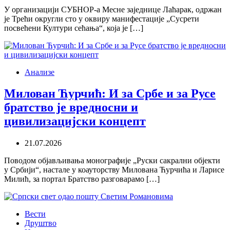
У организацији СУБНОР-а Месне заједнице Лаћарак, одржан
је Трећи округли сто у оквиру манифестације „Сусрети
посвећени Култури сећања“, која је […]
Анализе
Милован Ћурчић: И за Србе и за Русе
братство је вредносни и
цивилизацијски концепт
21.07.2026
Поводом објављивања монографије „Руски сакрални објекти
у Србији“, настале у коауторству Милована Ћурчића и Ларисе
Милић, за портал Братство разговарамо […]
Вести
Друштво