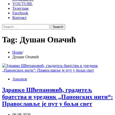
YOUTUBE
Телеграм
Facebook
Контакт
Search
for:
Tag:
Душан Опачић
Home
Душан Опачић
Анализе
Здравко Шћепановић, градитељ
братства и уредник „Панонских нити“:
Православље је пут у бољи свет
06.08.2026