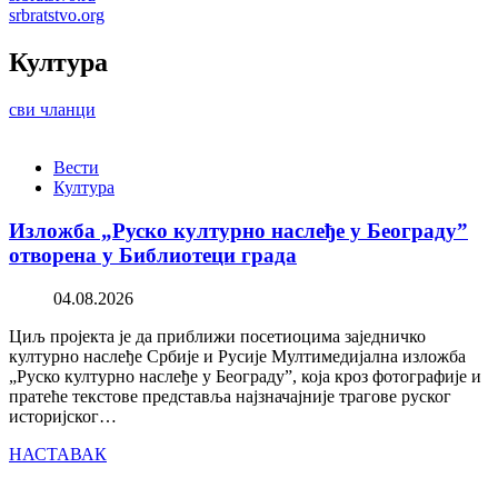
srbratstvo.org
Култура
сви чланци
Вести
Култура
Изложба „Руско културно наслеђе у Београду”
отворена у Библиотеци града
04.08.2026
Циљ пројекта је да приближи посетиоцима заједничко
културно наслеђе Србије и Русије Мултимедијална изложба
„Руско културно наслеђе у Београду”, која кроз фотографије и
пратеће текстове представља најзначајније трагове руског
историјског…
НАСТАВАК