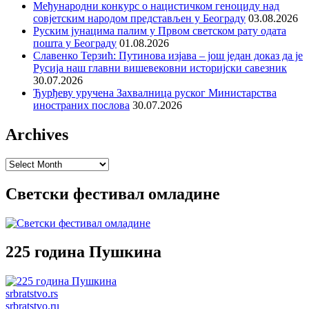
Међународни конкурс о нацистичком геноциду над
совјетским народом представљен у Београду
03.08.2026
Руским јунацима палим у Првом светском рату одата
пошта у Београду
01.08.2026
Славенко Терзић: Путинова изјава – још један доказ да је
Русија наш главни вишевековни историјски савезник
30.07.2026
Ђурђеву уручена Захвалница руског Министарства
иностраних послова
30.07.2026
Archives
Archives
Светски фестивал омладине
225 година Пушкина
srbratstvo.rs
srbratstvo.ru