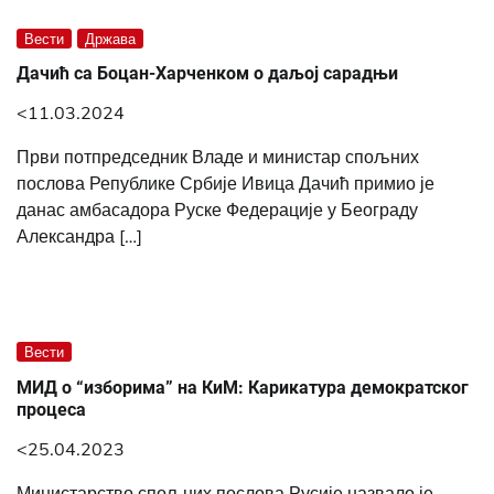
Вести
Држава
Дачић са Боцан-Харченком о даљој сарадњи
<11.03.2024
Први потпредседник Владе и министар спољних
послова Републике Србије Ивица Дачић примио је
данас амбасадора Руске Федерације у Београду
Александра […]
Вести
МИД о “изборима” на КиМ: Карикатура демократског
процеса
<25.04.2023
Министарство спољних послова Русије назвало је