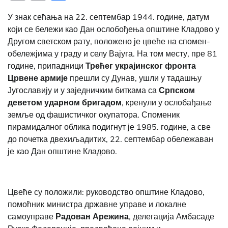
Link
У знак сећања на 22. септембар 1944. године, датум
који се бележи као Дан ослобођења општине Кладово у
Другом светском рату, положено је цвеће на спомен-
обележјима у граду и селу Вајуга. На том месту, пре 81
године, припадници
Трећег украјинског
фронта
Црвене армије
прешли су Дунав, ушли у тадашњу
Југославију и у заједничким биткама са
Српском
деветом ударном бригадом
, кренули у ослобађање
земље од фашистичког окупатора. Споменик
пирамидалног облика подигнут је 1985. године, а све
до почетка двехиљадитих, 22. септембар обележаван
је као Дан општине Кладово.
Цвеће су положили: руководство општине Кладово,
помоћник министра државне управе и локалне
самоуправе
Радован Арежина
, делегација Амбасаде