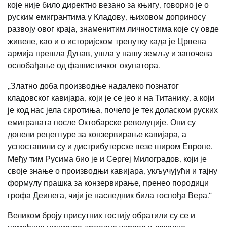
које није било директно везано за књигу, говорио је о
руским емигрантима у Кладову, њиховом доприносу
развоју овог краја, знаменитим личностима које су овде
живеле, као и о историјском тренутку када је Црвена
армија прешла Дунав, ушла у нашу земљу и започела
ослобађање од фашистичког окупатора.
„Златно доба производње надалеко познатог
кладовског кавијара, који је се јео и на Титанику, а који
је код нас јела сиротиња, почело је тек доласком руских
емиграната после Октобарске револуције. Они су
донели рецептуре за конзервирање кавијара, а
успоставили су и дистрибутерске везе широм Европе.
Међу тим Русима био је и Сергеј Милоградов, који је
своје знање о производњи кавијара, укључујући и тајну
формулу прашка за конзервирање, пренео породици
грофа Деинега, чији је наследник била госпођа Вера.“
Великом броју присутних гостију обратили су се и