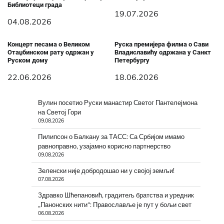
Библиотеци града
19.07.2026
04.08.2026
Концерт песама о Великом
Руска премијера филма о Сави
Отаџбинском рату одржан у
Владиславићу одржана у Санкт
Руском дому
Петербургу
22.06.2026
18.06.2026
Вулин посетио Руски манастир Светог Пантелејмона
на Светој Гори
09.08.2026
Пилипсон о Балкану за ТАСС: Са Србијом имамо
равноправно, узајамно корисно партнерство
09.08.2026
Зеленски није добродошао ни у својој земљи!
07.08.2026
Здравко Шћепановић, градитељ братства и уредник
„Панонских нити“: Православље је пут у бољи свет
06.08.2026