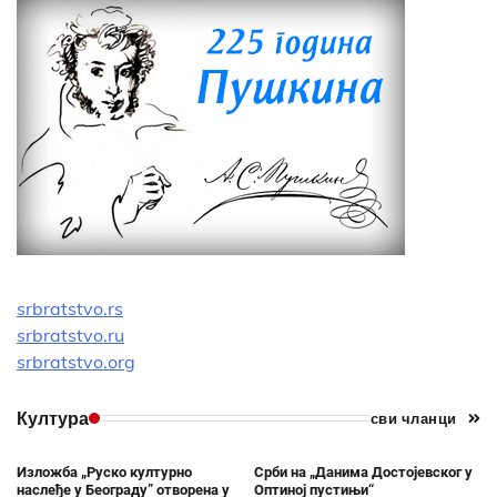
srbratstvo.rs
srbratstvo.ru
srbratstvo.org
Култура
сви чланци
Изложба „Руско културно
Срби на „Данима Достојевског у
наслеђе у Београду” отворена у
Оптиној пустињи“