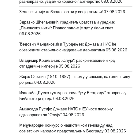
равноправно, узајамно корисно партнерство
09.08.2026
Зеленски није добродошао ни у својој земљи!
07.08.2026
Здравко Шћепановић, градитељ братства и уредник
„Панонских нити“: Православље је пут у бољи свет
06.08.2026
Ђедовић Хандановић и Тјурдењев: Држава и НИС ће
обезбедити стабилно снабдевање дериватима
05.08.2026
Владимир Кршљанин: „Олуја“, раскринкавање и крај
отпадничке империје
05.08.2026
Жорж Скригин (1910-1997) – њему у спомен, на годишњицу
рођења
04.08.2026
Изложба „Руско културно наслеђе у Београду” отворена у
Библиотеци града
04.08.2026
Амбасада Русије: Државе НАТО и ЕУ носе посебну
одговорност за “Олују”
04.08.2026
Међународни конкурс о нацистичком геноциду над
совјетским народом представљен у Београду
03.08.2026