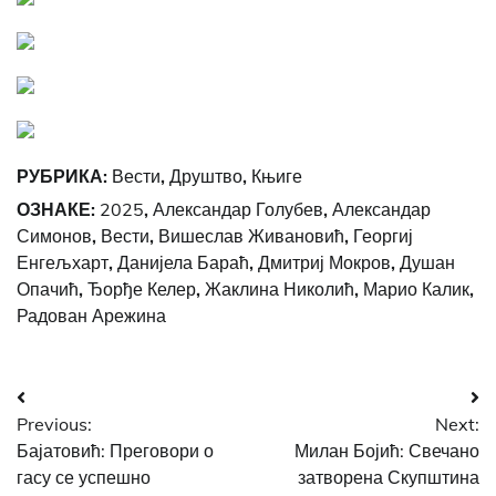
РУБРИКА:
Вести
,
Друштво
,
Књиге
ОЗНАКЕ:
2025
,
Александар Голубев
,
Александар
Симонов
,
Вести
,
Вишеслав Живановић
,
Георгиј
Енгељхарт
,
Данијела Бараћ
,
Дмитриј Мокров
,
Душан
Опачић
,
Ђорђе Келер
,
Жаклина Николић
,
Марио Калик
,
Радован Арежина
Post
Previous:
Next:
navigation
Бајатовић: Преговори о
Милан Бојић: Свечано
гасу се успешно
затворена Скупштина