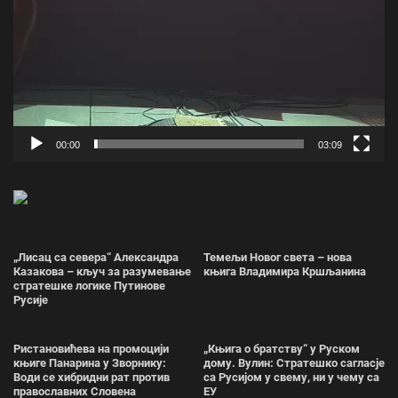
00:00
03:09
„Лисац са севера“ Александра
Темељи Новог света – нова
Казакова – кључ за разумевање
књига Владимира Кршљанина
стратешке логике Путинове
Русије
Ристановићева на промоцији
„Књига о братству“ у Руском
књиге Панарина у Зворнику:
дому. Вулин: Стратешко сагласје
Води се хибридни рат против
са Русијом у свему, ни у чему са
православних Словена
ЕУ