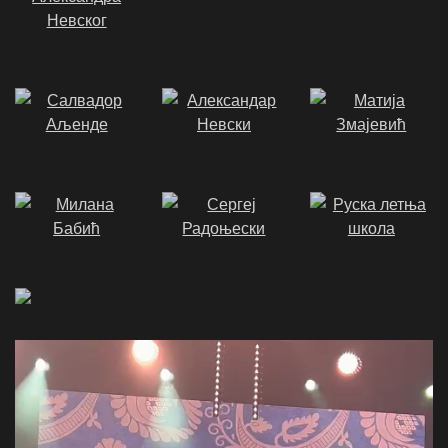
Video
Player