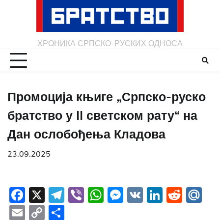
Skip
to
content
ХРОНИКА СРПСКО-РУСКИХ ОДНОСА
Промоција књиге „Српско-руско
братство у II светском рату“ на
Дан ослобођења Кладова
23.09.2025
Facebook
X
Telegram
Viber
WhatsApp
Messenger
VK
LinkedI
Redd
Ma
Email
Copy
Share