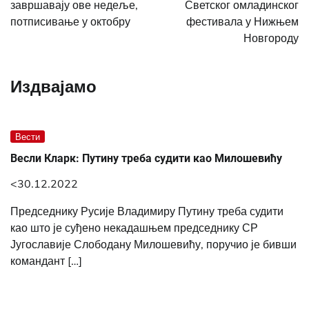
завршавају ове недеље,
Светског омладинског
потписивање у октобру
фестивала у Нижњем
Новгороду
Издвајамо
Вести
Весли Кларк: Путину треба судити као Милошевићу
<30.12.2022
Председнику Русије Владимиру Путину треба судити
као што је суђено некадашњем председнику СР
Југославије Слободану Милошевићу, поручио је бивши
командант […]