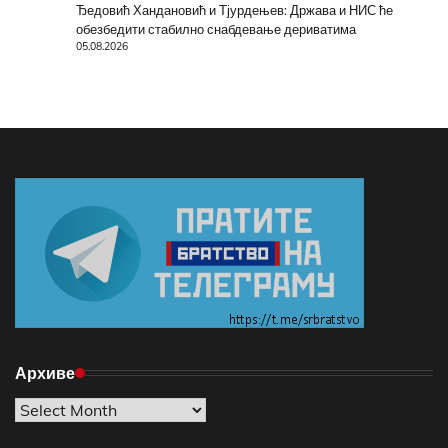
Ђедовић Хандановић и Тјурдењев: Држава и НИС ће
обезбедити стабилно снабдевање дериватима
05.08.2026
Архиве
Архиве