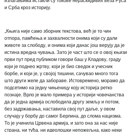
излагањима истакли су токове нераскидивих веза Руса
и Срба кроз историју.
„Књига није само зборник текстова, већ је то чин
отпора, памћења и захвалности онима који су дали
животе за слободу, и онима који данас још верују да је
истина вредна чувања. Зато је част што се о овој књизи
први пут пред публиком говори баш у Кладову, граду
који је поднео жртву, који је био сведок и учесник
борбе, и који је, у својој тишини, сачувао много тога
што други желе да забораве. Истовремено, морамо да
подсетимо на једну чињеницу коју историја ретко
познаје. Врло је мало примера у историји човечанства
да је једна армија ослободила другу земљу и потом,
без задржавања, наставила свој пут даље, у овом
случају у борбу до самог Берлина, до слома нацизма.
То је учинила Црвена армија, и зато она за нас није
страна, ни туђа, ни идеолошки непожељна, како неки