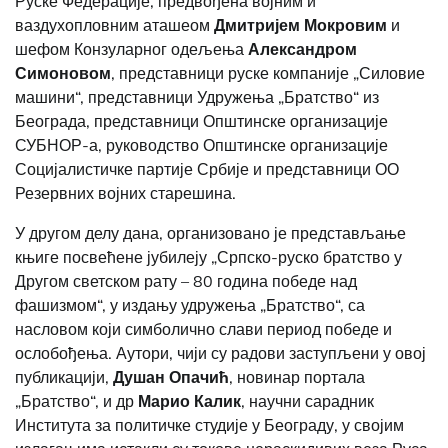
Руске Федерације, предвођена војним и
ваздухопловним аташеом
Дмитријем Мокров
и
м
и
шефом Конзуларног одељења
Александром
Симонов
о
м
, представници руске компаније „Силовие
машини“, представници Удружења „Братство“ из
Београда, представници Општинске организације
СУБНОР-а, руководство Општинске организације
Социјалистичке партије Србије и представници ОО
Резервних војних старешина.
У другом делу дана, организовано је представљање
књиге посвећене јубилеју „Српско-руско братство у
Другом светском рату – 80 година победе над
фашизмом“, у издању удружења „Братство“, са
насловом који симболично слави период победе и
ослобођења. Аутори, чији су радови заступљени у овој
публикацији,
Душан Опачић
, новинар портала
„Братство“, и др
Марио Калик
, научни сарадник
Института за политичке студије у Београду, у својим