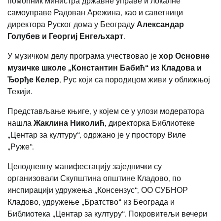
помоћник министра државне управе и локалне
самоуправе Радован Арежина, као и саветници
директора Руског дома у Београду
Александар
Голубев и Георгиј Енге
љ
харт
.
У музичком делу програма учествовао је
хор Основне
музичке школе „Константин Бабић“ из Кладова и
Ђорђе Келер
, Рус који са породицом живи у оближњој
Текији.
Представљање књиге, у којем се у улози модератора
нашла
Жаклина Николић
, директорка Библиотеке
„Центар за културу“, одржано је у простору Виле
„Руже“.
Целодневну манифестацију заједнички су
организовали Скупштина општине Кладово, по
инспирацији удружења „Консензус“, ОО СУБНОР
Кладово, удружење „Братство“ из Београда и
Библиотека „Центар за културу“. Покровитељи вечери