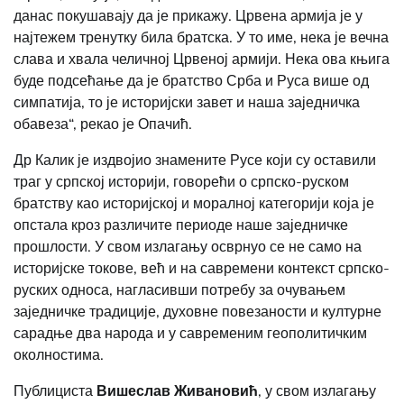
данас покушавају да је прикажу. Црвена армија је у
најтежем тренутку била братска. У то име, нека је вечна
слава и хвала челичној Црвеној армији. Нека ова књига
буде подсећање да је братство Срба и Руса више од
симпатија, то је историјски завет и наша заједничка
обавеза“, рекао је Опачић.
Др Калик је издвојио знамените Русе који су оставили
траг у српској историји, говорећи о српско-руском
братству као историјској и моралној категорији која је
опстала кроз различите периоде наше заједничке
прошлости. У свом излагању осврнуо се не само на
историјске токове, већ и на савремени контекст српско-
руских односа, нагласивши потребу за очувањем
заједничке традиције, духовне повезаности и културне
сарадње два народа и у савременим геополитичким
околностима.
Публициста
Вишеслав Живановић
, у свом излагању