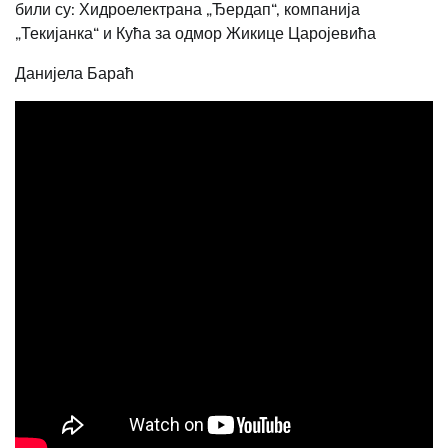
били су: Хидроелектрана „Ђердап“, компанија
„Текијанка“ и Кућа за одмор Жикице Царојевића
Данијела Бараћ