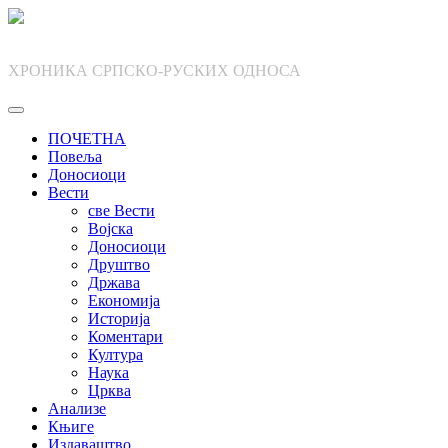
Skip
to
content
ХРОНИКА СРПСКО-РУСКИХ ОДНОСА
ПОЧЕТНА
Повеља
Доносиоци
Вести
све Вести
Војска
Доносиоци
Друштво
Држава
Економија
Историја
Коментари
Култура
Наука
Црква
Анализе
Књиге
Издаваштво