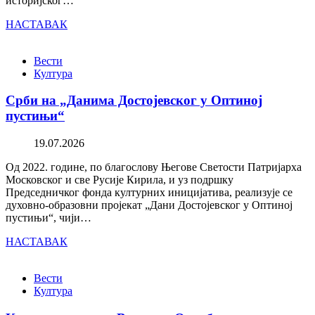
историјског…
НАСТАВАК
Вести
Култура
Срби на „Данима Достојевског у Оптиној
пустињи“
19.07.2026
Од 2022. године, по благослову Његове Светости Патријарха
Московског и све Русије Кирила, и уз подршку
Председничког фонда културних иницијатива, реализује се
духовно-образовни пројекат „Дани Достојевског у Оптиној
пустињи“, чији…
НАСТАВАК
Вести
Култура