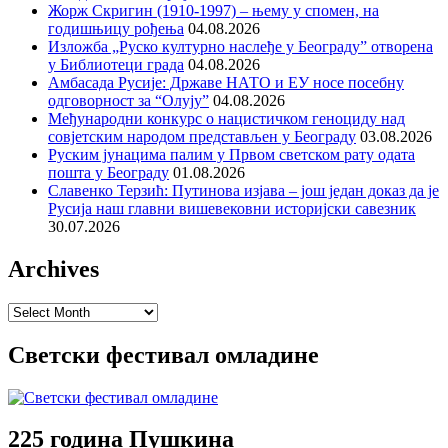
Жорж Скригин (1910-1997) – њему у спомен, на
годишњицу рођења
04.08.2026
Изложба „Руско културно наслеђе у Београду” отворена
у Библиотеци града
04.08.2026
Амбасада Русије: Државе НАТО и ЕУ носе посебну
одговорност за “Олују”
04.08.2026
Међународни конкурс о нацистичком геноциду над
совјетским народом представљен у Београду
03.08.2026
Руским јунацима палим у Првом светском рату одата
пошта у Београду
01.08.2026
Славенко Терзић: Путинова изјава – још један доказ да је
Русија наш главни вишевековни историјски савезник
30.07.2026
Archives
Archives
Светски фестивал омладине
225 година Пушкина