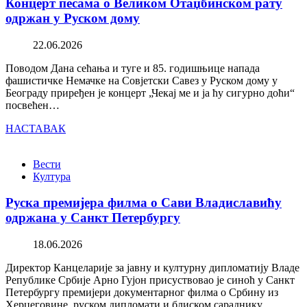
Концерт песама о Великом Отаџбинском рату
одржан у Руском дому
22.06.2026
Поводом Дана сећања и туге и 85. годишњице напада
фашистичке Немачке на Совјетски Савез у Руском дому у
Београду приређен је концерт „Чекај ме и ја ћу сигурно доћи“
посвећен…
НАСТАВАК
Вести
Култура
Руска премијера филма о Сави Владиславићу
одржана у Санкт Петербургу
18.06.2026
Директор Канцеларије за јавну и културну дипломатију Владе
Републике Србије Арно Гујон присуствовао је синоћ у Санкт
Петербургу премијери документарног филма о Србину из
Херцеговине, руском дипломати и блиском сараднику…