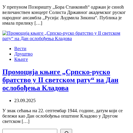
У препуном Позоришту ,,Бора Станковић“ одржан је синоћ
величанствен концерт Солиста Државног академског руског
народног ансамбла ,,Русија: Људмила Зикина“. Публика је
имала прилику […]
Вести
Друштво
Књиге
Промоција књиге „Српско-руско
братство у II светском рату“ на Дан
ослобођења Кладова
23.09.2025
У знак сећања на 22. септембар 1944. године, датум који се
бележи као Дан ослобођења општине Кладово у Другом
светском […]
Search