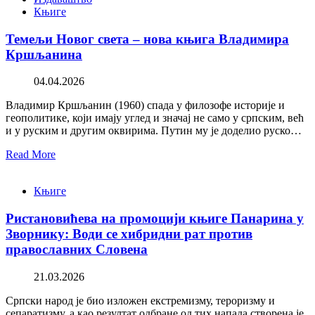
Књиге
Темељи Новог света – нова књига Владимира
Кршљанина
04.04.2026
Владимир Кршљанин (1960) спада у филозофе историје и
геополитике, који имају углед и значај не само у српским, већ
и у руским и другим оквирима. Путин му је доделио руско…
Read More
Књиге
Ристановићева на промоцији књиге Панарина у
Зворнику: Води се хибридни рат против
православних Словена
21.03.2026
Српски народ је био изложен екстремизму, тероризму и
сепаратизму, а као резултат одбране од тих напада створена је