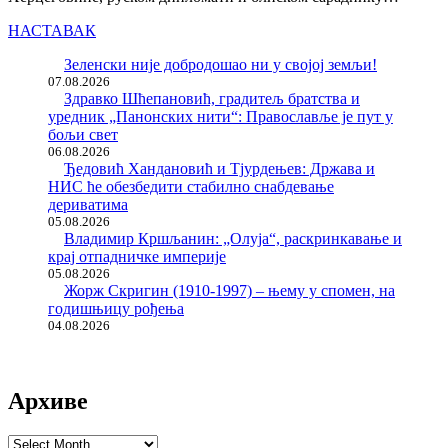
НАСТАВАК
Зеленски није добродошао ни у својој земљи!
07.08.2026
Здравко Шћепановић, градитељ братства и
уредник „Панонских нити“: Православље је пут у
бољи свет
06.08.2026
Ђедовић Хандановић и Тјурдењев: Држава и
НИС ће обезбедити стабилно снабдевање
дериватима
05.08.2026
Владимир Кршљанин: „Олуја“, раскринкавање и
крај отпадничке империје
05.08.2026
Жорж Скригин (1910-1997) – њему у спомен, на
годишњицу рођења
04.08.2026
Архиве
Архиве