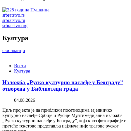
srbratstvo.rs
srbratstvo.ru
srbratstvo.org
Култура
сви чланци
Вести
Култура
Изложба „Руско културно наслеђе у Београду”
отворена у Библиотеци града
04.08.2026
Циљ пројекта је да приближи посетиоцима заједничко
културно наслеђе Србије и Русије Мултимедијална изложба
„Руско културно наслеђе у Београду”, која кроз фотографије и
пратеће текстове представља најзначајније трагове руског