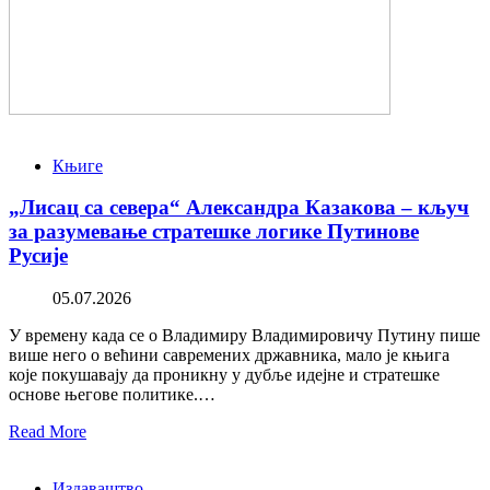
Књиге
„Лисац са севера“ Александра Казакова – кључ
за разумевање стратешке логике Путинове
Русије
05.07.2026
У времену када се о Владимиру Владимировичу Путину пише
више него о већини савремених државника, мало је књига
које покушавају да проникну у дубље идејне и стратешке
основе његове политике.…
Read More
Издаваштво