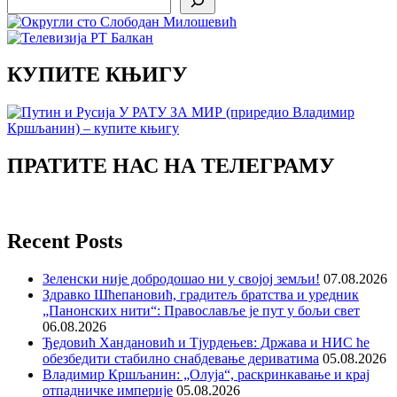
КУПИТЕ КЊИГУ
ПРАТИТЕ НАС НА ТЕЛЕГРАМУ
Recent Posts
Зеленски није добродошао ни у својој земљи!
07.08.2026
Здравко Шћепановић, градитељ братства и уредник
„Панонских нити“: Православље је пут у бољи свет
06.08.2026
Ђедовић Хандановић и Тјурдењев: Држава и НИС ће
обезбедити стабилно снабдевање дериватима
05.08.2026
Владимир Кршљанин: „Олуја“, раскринкавање и крај
отпадничке империје
05.08.2026