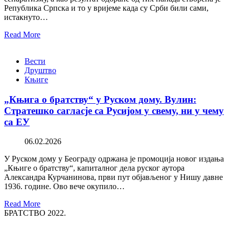
Република Српска и то у вријеме када су Срби били сами,
истакнуто…
Read More
Вести
Друштво
Књиге
„Књига о братству“ у Руском дому. Вулин:
Стратешко сагласје са Русијом у свему, ни у чему
са ЕУ
06.02.2026
У Руском дому у Београду одржана је промоција новог издања
„Књиге о братству“, капиталног дела руског аутора
Александра Курчанинова, први пут објављеног у Нишу давне
1936. године. Ово вече окупило…
Read More
БРАТСТВО 2022.