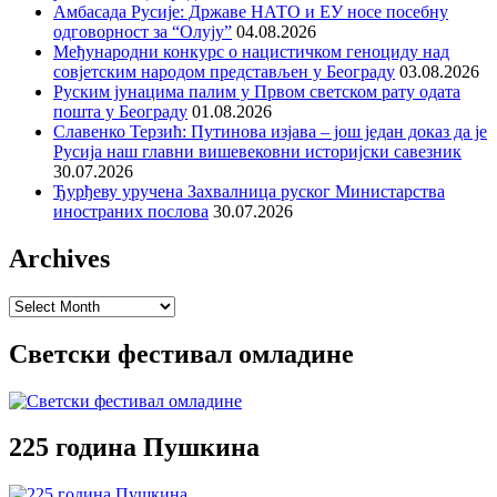
Амбасада Русије: Државе НАТО и ЕУ носе посебну
одговорност за “Олују”
04.08.2026
Међународни конкурс о нацистичком геноциду над
совјетским народом представљен у Београду
03.08.2026
Руским јунацима палим у Првом светском рату одата
пошта у Београду
01.08.2026
Славенко Терзић: Путинова изјава – још један доказ да је
Русија наш главни вишевековни историјски савезник
30.07.2026
Ђурђеву уручена Захвалница руског Министарства
иностраних послова
30.07.2026
Archives
Archives
Светски фестивал омладине
225 година Пушкина