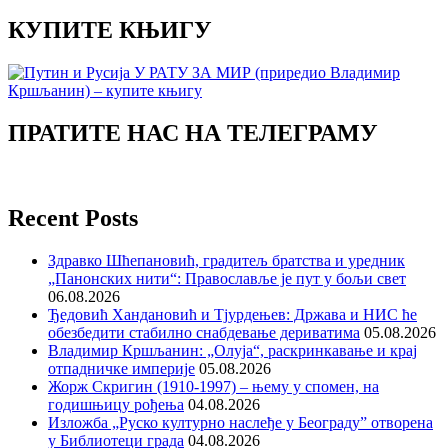
КУПИТЕ КЊИГУ
ПРАТИТЕ НАС НА ТЕЛЕГРАМУ
Recent Posts
Здравко Шћепановић, градитељ братства и уредник
„Панонских нити“: Православље је пут у бољи свет
06.08.2026
Ђедовић Хандановић и Тјурдењев: Држава и НИС ће
обезбедити стабилно снабдевање дериватима
05.08.2026
Владимир Кршљанин: „Олуја“, раскринкавање и крај
отпадничке империје
05.08.2026
Жорж Скригин (1910-1997) – њему у спомен, на
годишњицу рођења
04.08.2026
Изложба „Руско културно наслеђе у Београду” отворена
у Библиотеци града
04.08.2026