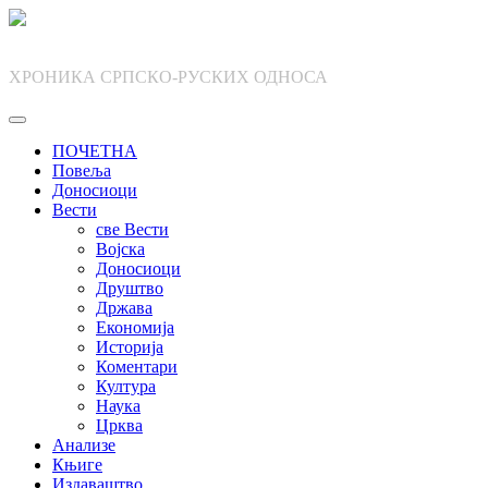
Skip
to
content
ХРОНИКА СРПСКО-РУСКИХ ОДНОСА
ПОЧЕТНА
Повеља
Доносиоци
Вести
све Вести
Војска
Доносиоци
Друштво
Држава
Економија
Историја
Коментари
Култура
Наука
Црква
Анализе
Књиге
Издаваштво