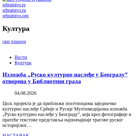
srbratstvo.rs
srbratstvo.ru
srbratstvo.org
Култура
сви чланци
Вести
Култура
Изложба „Руско културно наслеђе у Београду”
отворена у Библиотеци града
04.08.2026
Циљ пројекта је да приближи посетиоцима заједничко
културно наслеђе Србије и Русије Мултимедијална изложба
„Руско културно наслеђе у Београду”, која кроз фотографије и
пратеће текстове представља најзначајније трагове руског
историјског…
НАСТАВАК