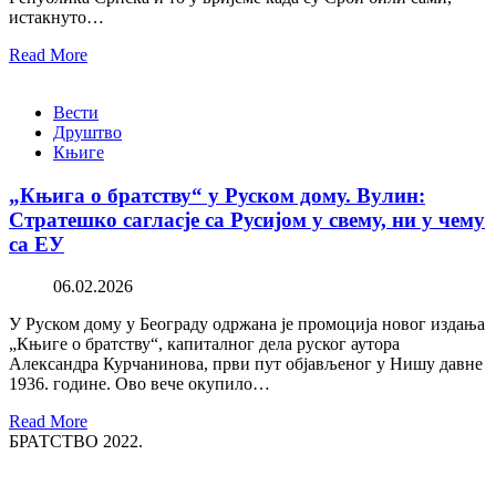
истакнуто…
Read More
Вести
Друштво
Књиге
„Књига о братству“ у Руском дому. Вулин:
Стратешко сагласје са Русијом у свему, ни у чему
са ЕУ
06.02.2026
У Руском дому у Београду одржана је промоција новог издања
„Књиге о братству“, капиталног дела руског аутора
Александра Курчанинова, први пут објављеног у Нишу давне
1936. године. Ово вече окупило…
Read More
БРАТСТВО 2022.