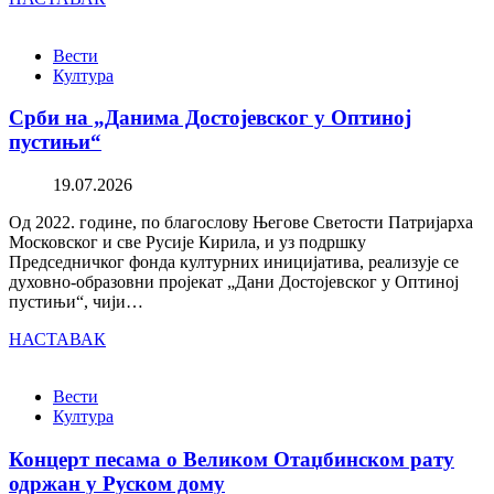
Вести
Култура
Срби на „Данима Достојевског у Оптиној
пустињи“
19.07.2026
Од 2022. године, по благослову Његове Светости Патријарха
Московског и све Русије Кирила, и уз подршку
Председничког фонда културних иницијатива, реализује се
духовно-образовни пројекат „Дани Достојевског у Оптиној
пустињи“, чији…
НАСТАВАК
Вести
Култура
Концерт песама о Великом Отаџбинском рату
одржан у Руском дому