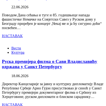
22.06.2026
Поводом Дана сећања и туге и 85. годишњице напада
фашистичке Немачке на Совјетски Савез у Руском дому у
Београду приређен је концерт „Чекај ме и ја ћу сигурно доћи“
посвећен…
НАСТАВАК
Вести
Култура
Руска премијера филма о Сави Владиславићу
одржана у Санкт Петербургу
18.06.2026
Директор Канцеларије за јавну и културну дипломатију Владе
Републике Србије Арно Гујон присуствовао је синоћ у Санкт
Петербургу премијери документарног филма о Србину из
Херцеговине, руском дипломати и блиском сараднику…
НАСТАВАК