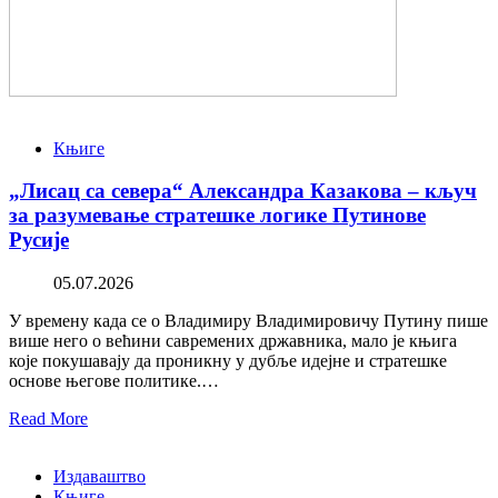
Књиге
„Лисац са севера“ Александра Казакова – кључ
за разумевање стратешке логике Путинове
Русије
05.07.2026
У времену када се о Владимиру Владимировичу Путину пише
више него о већини савремених државника, мало је књига
које покушавају да проникну у дубље идејне и стратешке
основе његове политике.…
Read More
Издаваштво
Књиге