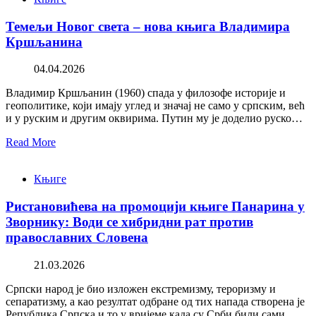
Темељи Новог света – нова књига Владимира
Кршљанина
04.04.2026
Владимир Кршљанин (1960) спада у филозофе историје и
геополитике, који имају углед и значај не само у српским, већ
и у руским и другим оквирима. Путин му је доделио руско…
Read More
Књиге
Ристановићева на промоцији књиге Панарина у
Зворнику: Води се хибридни рат против
православних Словена
21.03.2026
Српски народ је био изложен екстремизму, тероризму и
сепаратизму, а као резултат одбране од тих напада створена је
Република Српска и то у вријеме када су Срби били сами,