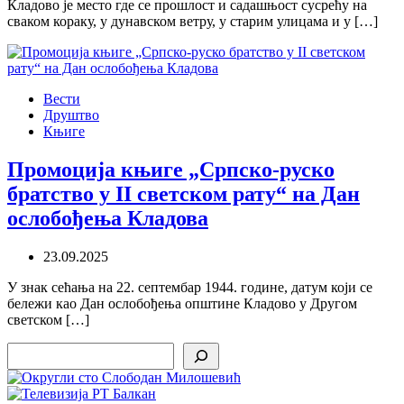
Кладово је место где се прошлост и садашњост сусрећу на
сваком кораку, у дунавском ветру, у старим улицама и у […]
Вести
Друштво
Књиге
Промоција књиге „Српско-руско
братство у II светском рату“ на Дан
ослобођења Кладова
23.09.2025
У знак сећања на 22. септембар 1944. године, датум који се
бележи као Дан ослобођења општине Кладово у Другом
светском […]
Search