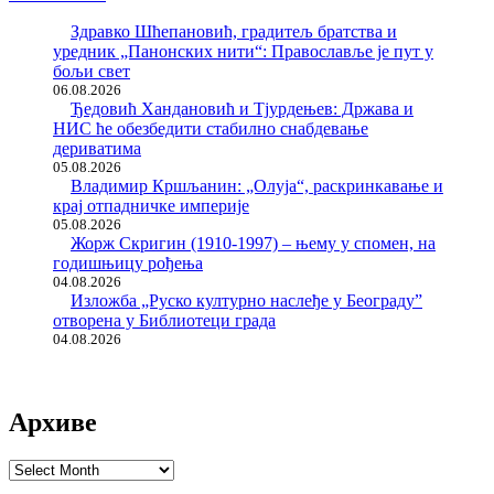
Здравко Шћепановић, градитељ братства и
уредник „Панонских нити“: Православље је пут у
бољи свет
06.08.2026
Ђедовић Хандановић и Тјурдењев: Држава и
НИС ће обезбедити стабилно снабдевање
дериватима
05.08.2026
Владимир Кршљанин: „Олуја“, раскринкавање и
крај отпадничке империје
05.08.2026
Жорж Скригин (1910-1997) – њему у спомен, на
годишњицу рођења
04.08.2026
Изложба „Руско културно наслеђе у Београду”
отворена у Библиотеци града
04.08.2026
Архиве
Архиве