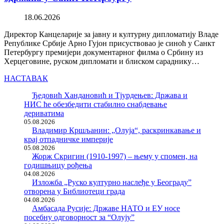
18.06.2026
Директор Канцеларије за јавну и културну дипломатију Владе
Републике Србије Арно Гујон присуствовао је синоћ у Санкт
Петербургу премијери документарног филма о Србину из
Херцеговине, руском дипломати и блиском сараднику…
НАСТАВАК
Ђедовић Хандановић и Тјурдењев: Држава и
НИС ће обезбедити стабилно снабдевање
дериватима
05.08.2026
Владимир Кршљанин: „Олуја“, раскринкавање и
крај отпадничке империје
05.08.2026
Жорж Скригин (1910-1997) – њему у спомен, на
годишњицу рођења
04.08.2026
Изложба „Руско културно наслеђе у Београду”
отворена у Библиотеци града
04.08.2026
Амбасада Русије: Државе НАТО и ЕУ носе
посебну одговорност за “Олују”