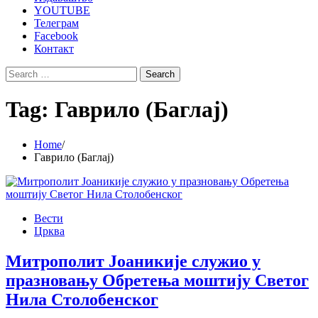
YOUTUBE
Телеграм
Facebook
Контакт
Search
for:
Tag:
Гаврило (Баглај)
Home
Гаврило (Баглај)
Вести
Црква
Митрополит Јоаникије служио у
празновању Обретења моштију Светог
Нила Столобенског