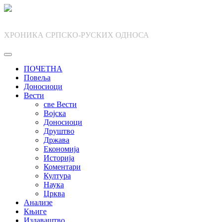
Skip
to
content
ХРОНИКА СРПСКО-РУСКИХ ОДНОСА
ПОЧЕТНА
Повеља
Доносиоци
Вести
све Вести
Војска
Доносиоци
Друштво
Држава
Економија
Историја
Коментари
Култура
Наука
Црква
Анализе
Књиге
Издаваштво