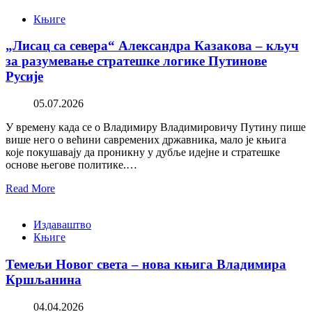
Књиге
„Лисац са севера“ Александра Казакова – кључ
за разумевање стратешке логике Путинове
Русије
05.07.2026
У времену када се о Владимиру Владимировичу Путину пише
више него о већини савремених државника, мало је књига
које покушавају да проникну у дубље идејне и стратешке
основе његове политике.…
Read More
Издаваштво
Књиге
Темељи Новог света – нова књига Владимира
Кршљанина
04.04.2026