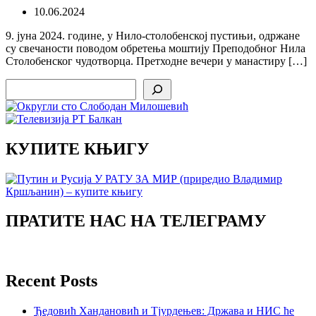
10.06.2024
9. јуна 2024. године, у Нило-столобенској пустињи, одржане
су свечаности поводом обретења моштију Преподобног Нила
Столобенског чудотворца. Претходне вечери у манастиру […]
Search
КУПИТЕ КЊИГУ
ПРАТИТЕ НАС НА ТЕЛЕГРАМУ
Recent Posts
Ђедовић Хандановић и Тјурдењев: Држава и НИС ће