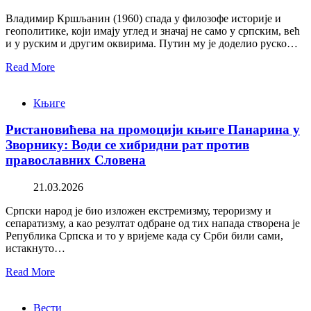
Владимир Кршљанин (1960) спада у филозофе историје и
геополитике, који имају углед и значај не само у српским, већ
и у руским и другим оквирима. Путин му је доделио руско…
Read More
Књиге
Ристановићева на промоцији књиге Панарина у
Зворнику: Води се хибридни рат против
православних Словена
21.03.2026
Српски народ је био изложен екстремизму, тероризму и
сепаратизму, а као резултат одбране од тих напада створена је
Република Српска и то у вријеме када су Срби били сами,
истакнуто…
Read More
Вести