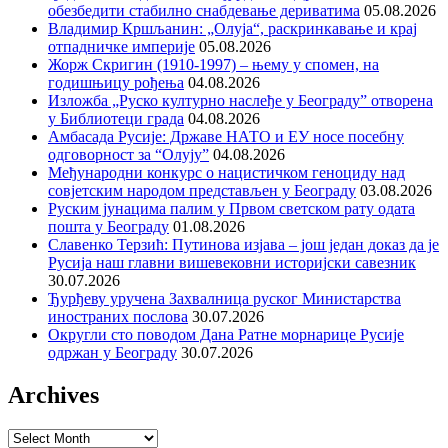
обезбедити стабилно снабдевање дериватима
05.08.2026
Владимир Кршљанин: „Олуја“, раскринкавање и крај
отпадничке империје
05.08.2026
Жорж Скригин (1910-1997) – њему у спомен, на
годишњицу рођења
04.08.2026
Изложба „Руско културно наслеђе у Београду” отворена
у Библиотеци града
04.08.2026
Амбасада Русије: Државе НАТО и ЕУ носе посебну
одговорност за “Олују”
04.08.2026
Међународни конкурс о нацистичком геноциду над
совјетским народом представљен у Београду
03.08.2026
Руским јунацима палим у Првом светском рату одата
пошта у Београду
01.08.2026
Славенко Терзић: Путинова изјава – још један доказ да је
Русија наш главни вишевековни историјски савезник
30.07.2026
Ђурђеву уручена Захвалница руског Министарства
иностраних послова
30.07.2026
Округли сто поводом Дана Ратне морнарице Русије
одржан у Београду
30.07.2026
Archives
Archives