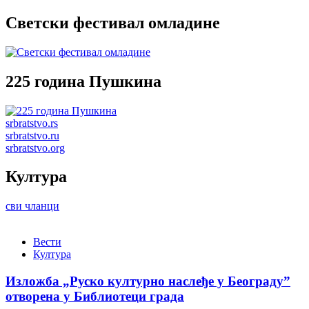
Светски фестивал омладине
225 година Пушкина
srbratstvo.rs
srbratstvo.ru
srbratstvo.org
Култура
сви чланци
Вести
Култура
Изложба „Руско културно наслеђе у Београду”
отворена у Библиотеци града