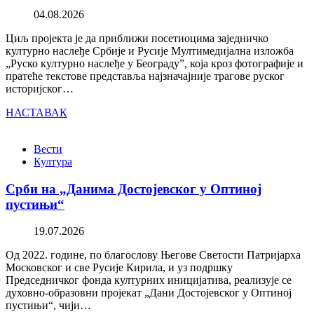
04.08.2026
Циљ пројекта је да приближи посетиоцима заједничко
културно наслеђе Србије и Русије Мултимедијална изложба
„Руско културно наслеђе у Београду”, која кроз фотографије и
пратеће текстове представља најзначајније трагове руског
историјског…
НАСТАВАК
Вести
Култура
Срби на „Данима Достојевског у Оптиној
пустињи“
19.07.2026
Од 2022. године, по благослову Његове Светости Патријарха
Московског и све Русије Кирила, и уз подршку
Председничког фонда културних иницијатива, реализује се
духовно-образовни пројекат „Дани Достојевског у Оптиној
пустињи“, чији…