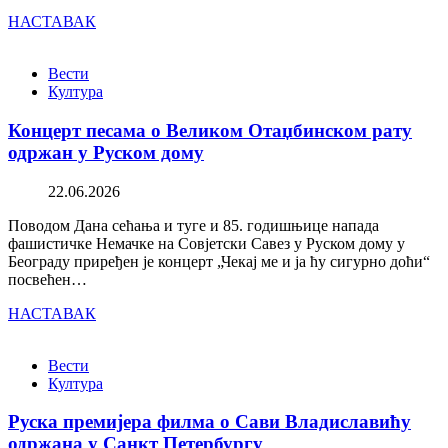
НАСТАВАК
Вести
Култура
Концерт песама о Великом Отаџбинском рату
одржан у Руском дому
22.06.2026
Поводом Дана сећања и туге и 85. годишњице напада
фашистичке Немачке на Совјетски Савез у Руском дому у
Београду приређен је концерт „Чекај ме и ја ћу сигурно доћи“
посвећен…
НАСТАВАК
Вести
Култура
Руска премијера филма о Сави Владиславићу
одржана у Санкт Петербургу