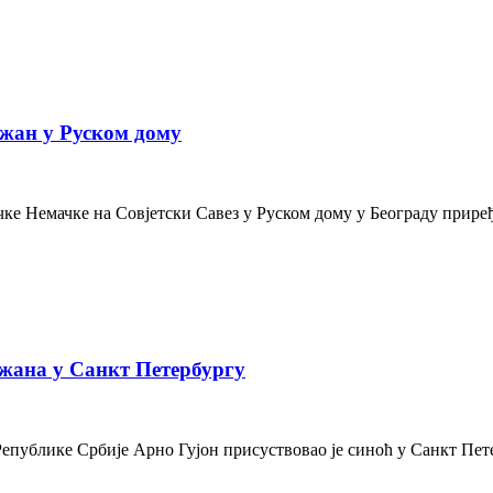
жан у Руском дому
е Немачке на Совјетски Савез у Руском дому у Београду приређе
жана у Санкт Петербургу
Републике Србије Арно Гујон присуствовао је синоћ у Санкт Пе