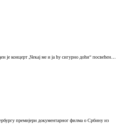
н је концерт „Чекај ме и ја ћу сигурно доћи“ посвећен…
тербургу премијери документарног филма о Србину из