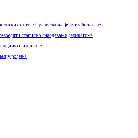
нонских нити“: Православље је пут у бољи свет
безбедити стабилно снабдевање дериватима
тпадничке империје
шњицу рођења