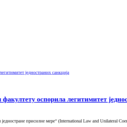
факултету оспорила легитимитет једно
ностране присилне мере“ (International Law and Unilateral Coerc