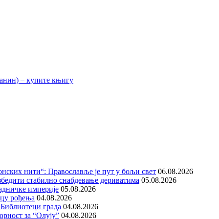
нских нити“: Православље је пут у бољи свет
06.08.2026
збедити стабилно снабдевање дериватима
05.08.2026
адничке империје
05.08.2026
ицу рођења
04.08.2026
 Библиотеци града
04.08.2026
орност за “Олују”
04.08.2026