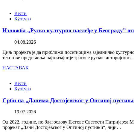
Вести
Култура
Изложба „Руско културно наслеђе у Београду” от
04.08.2026
Циљ пројекта је да приближи посетиоцима заједничко културно 
текстове представља најзначајније трагове руског историјског
НАСТАВАК
Вести
Култура
Срби на „Данима Достојевског у Оптиној пустињ
19.07.2026
Од 2022. године, по благослову Његове Светости Патријарха М
пројекат „Дани Достојевског у Оптиној пустињи“, чији…