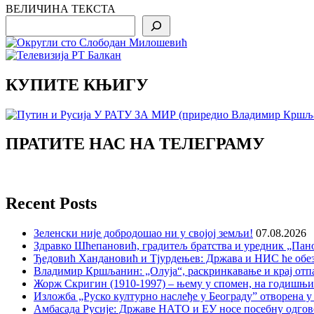
ВЕЛИЧИНА ТЕКСТА
Search
КУПИТЕ КЊИГУ
ПРАТИТЕ НАС НА ТЕЛЕГРАМУ
Recent Posts
Зеленски није добродошао ни у својој земљи!
07.08.2026
Здравко Шћепановић, градитељ братства и уредник „Пано
Ђедовић Хандановић и Тјурдењев: Држава и НИС ће обе
Владимир Кршљанин: „Олуја“, раскринкавање и крај отп
Жорж Скригин (1910-1997) – њему у спомен, на годишњ
Изложба „Руско културно наслеђе у Београду” отворена у
Амбасада Русије: Државе НАТО и ЕУ носе посебну одгов