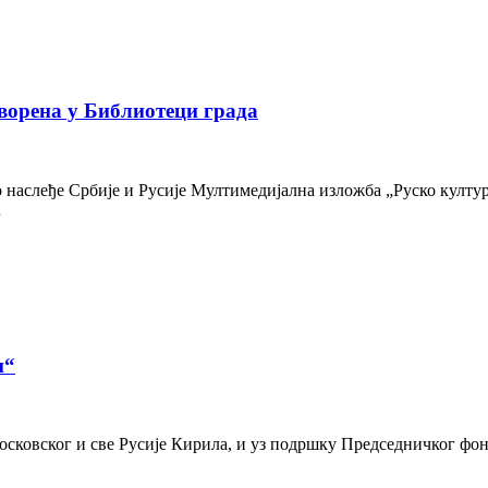
ворена у Библиотеци града
наслеђе Србије и Русије Мултимедијална изложба „Руско културн
…
и“
осковског и све Русије Кирила, и уз подршку Председничког фон