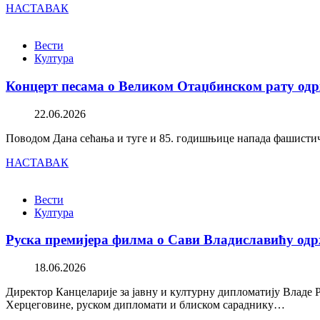
НАСТАВАК
Вести
Култура
Концерт песама о Великом Отаџбинском рату одр
22.06.2026
Поводом Дана сећања и туге и 85. годишњице напада фашистичк
НАСТАВАК
Вести
Култура
Руска премијера филма о Сави Владиславићу одр
18.06.2026
Директор Канцеларије за јавну и културну дипломатију Владе 
Херцеговине, руском дипломати и блиском сараднику…