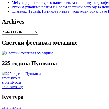
Међународни конкурс о нацистичком геноциду над совје
Руским јунацима палим у Првом светском рату одата пош
Славенко Терзић: Путинова изјава – још један доказ да ј
Archives
Archives
Светски фестивал омладине
225 година Пушкина
srbratstvo.rs
srbratstvo.ru
srbratstvo.org
Култура
сви чланци