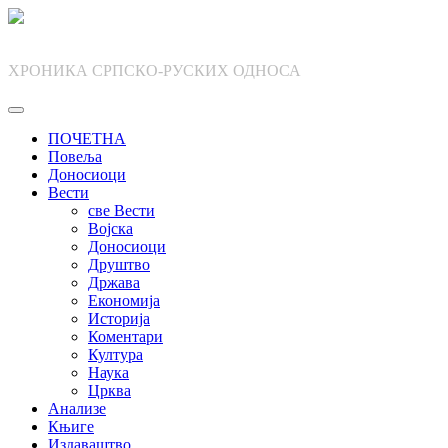
Skip
to
content
ХРОНИКА СРПСКО-РУСКИХ ОДНОСА
ПОЧЕТНА
Повеља
Доносиоци
Вести
све Вести
Војска
Доносиоци
Друштво
Држава
Економија
Историја
Коментари
Култура
Наука
Црква
Анализе
Књиге
Издаваштво