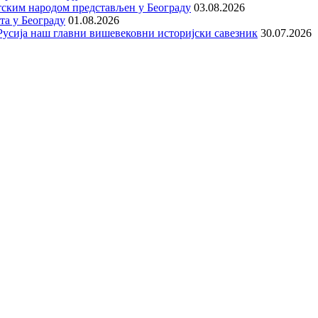
тским народом представљен у Београду
03.08.2026
та у Београду
01.08.2026
е Русија наш главни вишевековни историјски савезник
30.07.2026