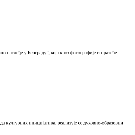
о наслеђе у Београду”, која кроз фотографије и пратеће
да културних иницијатива, реализује се духовно-образовни