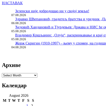
НАСТАВАК
Зеленски није добродошао ни у својој земљи!
07.08.2026
Здравко Шћепановић, градитељ братства и уредник „Па
06.08.2026
Ђедовић Хандановић и Тјурдењев: Држава и НИС ће о
05.08.2026
Владимир Кршљанин: „Олуја“, раскринкавање и крај о
05.08.2026
Жорж Скригин (1910-1997) – њему у спомен, на годи
04.08.2026
Архиве
Архиве
Календар
August 2026
M
T
W
T
F
S
S
1
2