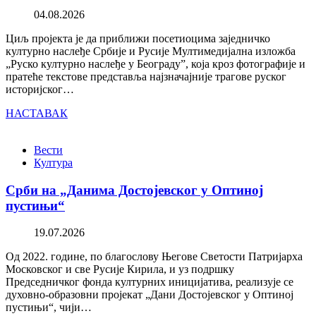
04.08.2026
Циљ пројекта је да приближи посетиоцима заједничко
културно наслеђе Србије и Русије Мултимедијална изложба
„Руско културно наслеђе у Београду”, која кроз фотографије и
пратеће текстове представља најзначајније трагове руског
историјског…
НАСТАВАК
Вести
Култура
Срби на „Данима Достојевског у Оптиној
пустињи“
19.07.2026
Од 2022. године, по благослову Његове Светости Патријарха
Московског и све Русије Кирила, и уз подршку
Председничког фонда културних иницијатива, реализује се
духовно-образовни пројекат „Дани Достојевског у Оптиној
пустињи“, чији…