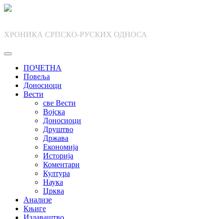
Skip
to
content
ХРОНИКА СРПСКО-РУСКИХ ОДНОСА
ПОЧЕТНА
Повеља
Доносиоци
Вести
све Вести
Војска
Доносиоци
Друштво
Држава
Економија
Историја
Коментари
Култура
Наука
Црква
Анализе
Књиге
Издаваштво