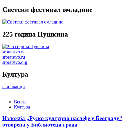
Светски фестивал омладине
225 година Пушкина
srbratstvo.rs
srbratstvo.ru
srbratstvo.org
Култура
сви чланци
Вести
Култура
Изложба „Руско културно наслеђе у Београду”
отворена у Библиотеци града