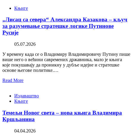
Књиге
„Лисац са севера“ Александра Казакова – кључ
за разумевање стратешке логике Путинове
Русије
05.07.2026
У времену када се о Владимиру Владимировичу Путину пише
више него о већини савремених државника, мало је књига
које покушавају да проникну у дубље идејне и стратешке
основе његове политике.…
Read More
Издаваштво
Књиге
Темељи Новог света – нова књига Владимира
Кршљанина
04.04.2026