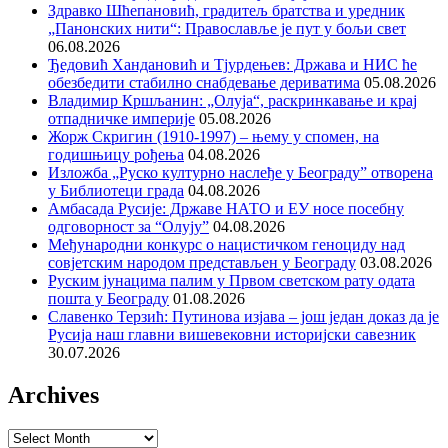
Здравко Шћепановић, градитељ братства и уредник
„Панонских нити“: Православље је пут у бољи свет
06.08.2026
Ђедовић Хандановић и Тјурдењев: Држава и НИС ће
обезбедити стабилно снабдевање дериватима
05.08.2026
Владимир Кршљанин: „Олуја“, раскринкавање и крај
отпадничке империје
05.08.2026
Жорж Скригин (1910-1997) – њему у спомен, на
годишњицу рођења
04.08.2026
Изложба „Руско културно наслеђе у Београду” отворена
у Библиотеци града
04.08.2026
Амбасада Русије: Државе НАТО и ЕУ носе посебну
одговорност за “Олују”
04.08.2026
Међународни конкурс о нацистичком геноциду над
совјетским народом представљен у Београду
03.08.2026
Руским јунацима палим у Првом светском рату одата
пошта у Београду
01.08.2026
Славенко Терзић: Путинова изјава – још један доказ да је
Русија наш главни вишевековни историјски савезник
30.07.2026
Archives
Archives