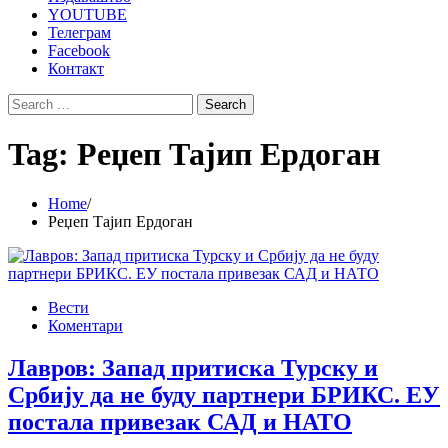
YOUTUBE
Телеграм
Facebook
Контакт
Search
for:
Tag:
Реџеп Тајип Ердоган
Home
Реџеп Тајип Ердоган
Вести
Коментари
Лавров: Запад притиска Турску и
Србију да не буду партнери БРИКС. ЕУ
постала привезак САД и НАТО