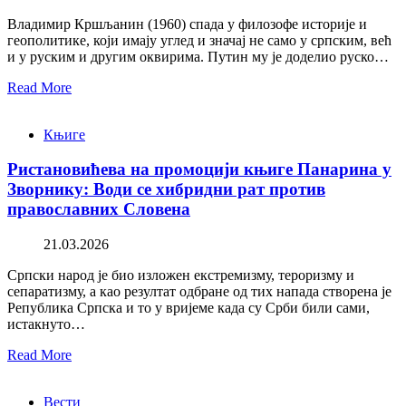
Владимир Кршљанин (1960) спада у филозофе историје и
геополитике, који имају углед и значај не само у српским, већ
и у руским и другим оквирима. Путин му је доделио руско…
Read More
Књиге
Ристановићева на промоцији књиге Панарина у
Зворнику: Води се хибридни рат против
православних Словена
21.03.2026
Српски народ је био изложен екстремизму, тероризму и
сепаратизму, а као резултат одбране од тих напада створена је
Република Српска и то у вријеме када су Срби били сами,
истакнуто…
Read More
Вести