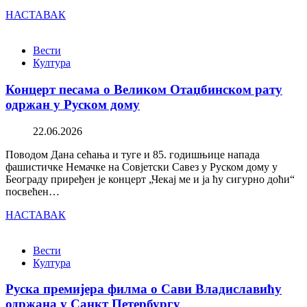
НАСТАВАК
Вести
Култура
Концерт песама о Великом Отаџбинском рату
одржан у Руском дому
22.06.2026
Поводом Дана сећања и туге и 85. годишњице напада
фашистичке Немачке на Совјетски Савез у Руском дому у
Београду приређен је концерт „Чекај ме и ја ћу сигурно доћи“
посвећен…
НАСТАВАК
Вести
Култура
Руска премијера филма о Сави Владиславићу
одржана у Санкт Петербургу