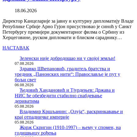
18.06.2026
Директор Канцеларије за јавну и културну дипломатију Владе
Републике Србије Арно Гујон присуствовао је синоћ у Санкт
Петербургу премијери документарног филма о Србину из
Херцеговине, руском дипломати и блиском сараднику…
НАСТАВАК
Зеленски није добродошао ни у својој земљи!
07.08.2026
Здравко Шћепановић, градитељ братства и
уредник „Панонских нити“: Православље је пут у
бољи свет
06.08.2026
Ђедовић Хандановић и Тјурдењев: Држава и
НИС ће обезбедити стабилно снабдевање
дериватима
05.08.2026
Владимир Кршљанин: „Олуја“, раскринкавање и
крај отпадничке империје
05.08.2026
Жорж Скригин (1910-1997) – њему у спомен, на
годишњицу рођења