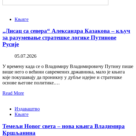
Књиге
„Лисац са севера“ Александра Казакова – кључ
за разумевање стратешке логике Путинове
Русије
05.07.2026
У времену када се о Владимиру Владимировичу Путину пише
више него о већини савремених државника, мало је књига
које покушавају да проникну у дубље идејне и стратешке
основе његове политике.…
Read More
Издаваштво
Књиге
Темељи Новог света – нова књига Владимира
Кршљанина