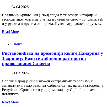
04.04.2026
Владимир Кршљанин (1960) спада у филозофе историје и
геополитике, који имају углед и значај не само у српским, већ
и у руским и другим оквирима. Путин му је доделио руско…
Read More
Књиге
Ристановићева на промоцији књиге Панарина у
Зворнику: Води се хибридни рат против
православних Словена
21.03.2026
Српски народ је био изложен екстремизму, тероризму и
сепаратизму, а као резултат одбране од тих напада створена је
Република Српска и то у вријеме када су Срби били сами,
истакнуто…
Read More