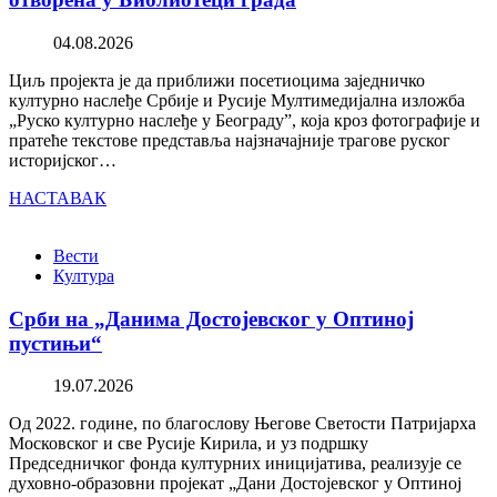
04.08.2026
Циљ пројекта је да приближи посетиоцима заједничко
културно наслеђе Србије и Русије Мултимедијална изложба
„Руско културно наслеђе у Београду”, која кроз фотографије и
пратеће текстове представља најзначајније трагове руског
историјског…
НАСТАВАК
Вести
Култура
Срби на „Данима Достојевског у Оптиној
пустињи“
19.07.2026
Од 2022. године, по благослову Његове Светости Патријарха
Московског и све Русије Кирила, и уз подршку
Председничког фонда културних иницијатива, реализује се
духовно-образовни пројекат „Дани Достојевског у Оптиној