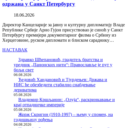
одржана у Санкт Петербургу
18.06.2026
Директор Канцеларије за јавну и културну дипломатију Владе
Републике Србије Арно Гујон присуствовао је синоћ у Санкт
Петербургу премијери документарног филма о Србину из
Херцеговине, руском дипломати и блиском сараднику…
НАСТАВАК
Здравко Шћепановић, градитељ братства и
уредник „Панонских нити“: Православље је пут у
бољи свет
06.08.2026
Ђедовић Хандановић и Тјурдењев: Држава и
НИС ће обезбедити стабилно снабдевање
дериватима
05.08.2026
Владимир Кршљанин: „Олуја“, раскринкавање и
крај отпадничке империје
05.08.2026
Жорж Скригин (1910-1997) – њему у спомен, на
годишњицу рођења
04.08.2026