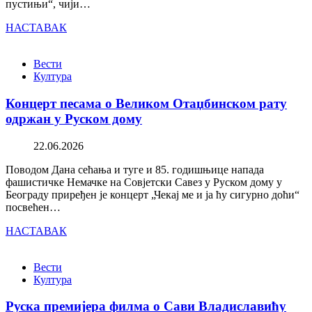
пустињи“, чији…
НАСТАВАК
Вести
Култура
Концерт песама о Великом Отаџбинском рату
одржан у Руском дому
22.06.2026
Поводом Дана сећања и туге и 85. годишњице напада
фашистичке Немачке на Совјетски Савез у Руском дому у
Београду приређен је концерт „Чекај ме и ја ћу сигурно доћи“
посвећен…
НАСТАВАК
Вести
Култура
Руска премијера филма о Сави Владиславићу