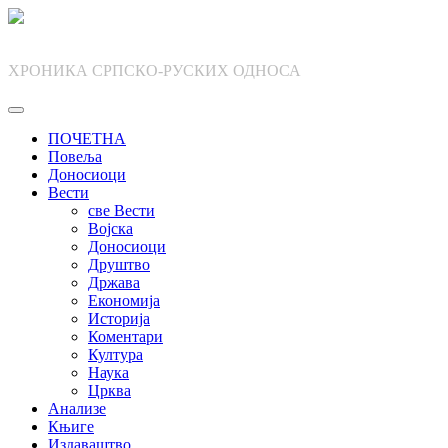
Skip
to
content
ХРОНИКА СРПСКО-РУСКИХ ОДНОСА
ПОЧЕТНА
Повеља
Доносиоци
Вести
све Вести
Војска
Доносиоци
Друштво
Држава
Економија
Историја
Коментари
Култура
Наука
Црква
Анализе
Књиге
Издаваштво