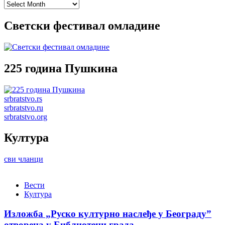
Archives
Светски фестивал омладине
225 година Пушкина
srbratstvo.rs
srbratstvo.ru
srbratstvo.org
Култура
сви чланци
Вести
Култура
Изложба „Руско културно наслеђе у Београду”
отворена у Библиотеци града