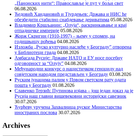
„Панонских нити“: Православље је пут у бољи свет
06.08.2026
Ђедовић Хандановић и Тјурдењев: Држава и НИС ће
обезбедити стабилно снабдевање дериватима
05.08.2026
Владимир Кршљанин: „Олуја“, раскринкавање и крај
отпадничке империје
05.08.2026
Жорж Скригин (1910-1997) – њему у спомен, на
годишњицу рођења
04.08.2026
Изложба „Руско културно наслеђе у Београду” отворена
у Библиотеци града
04.08.2026
Амбасада Русије: Државе НАТО и ЕУ носе посебну
одговорност за “Олују”
04.08.2026
Међународни конкурс о нацистичком геноциду над
совјетским народом представљен у Београду
03.08.2026
Руским јунацима палим у Првом светском рату одата
пошта у Београду
01.08.2026
Славенко Терзић: Путинова изјава – још један доказ да је
Русија наш главни вишевековни историјски савезник
30.07.2026
Ђурђеву уручена Захвалница руског Министарства
иностраних послова
30.07.2026
Archives