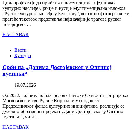
Циљ пројекта је да приближи посетиоцима заједничко
културно наслеђе Србије и Русије Мултимедијална изложба
„Руско културно наслеђе у Београду”, која кроз фотографије и
пратеће текстове представља најзначајније трагове руског
историјског…
НАСТАВАК
Вести
Култура
Срби на „Данима Достојевског у Оптиној
пустињи“
19.07.2026
Од 2022. године, по благослову Његове Светости Патријарха
Московског и све Русије Кирила, и уз подршку
Председничког фонда културних иницијатива, реализује се
духовно-образовни пројекат „Дани Достојевског у Оптиној
пустињи“, чији…
НАСТАВАК