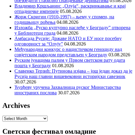
обезбедити стабилно снабдевање дериватима
05.08.2026
Владимир Кршљанин: „Олуја“, раскринкавање и крај
отпадничке империје
05.08.2026
Жорж Скригин (1910-1997) – њему у спомен, на
годишњицу рођења
04.08.2026
Изложба „Руско културно наслеђе у Београду” отворена
у Библиотеци града
04.08.2026
Амбасада Русије: Државе НАТО и ЕУ носе посебну
одговорност за “Олују”
04.08.2026
Међународни конкурс о нацистичком геноциду над
совјетским народом представљен у Београду
03.08.2026
Руским јунацима палим у Првом светском рату одата
пошта у Београду
01.08.2026
Славенко Терзић: Путинова изјава – још један доказ да је
Русија наш главни вишевековни историјски савезник
30.07.2026
Ђурђеву уручена Захвалница руског Министарства
иностраних послова
30.07.2026
Archives
Archives
Светски фестивал омладине