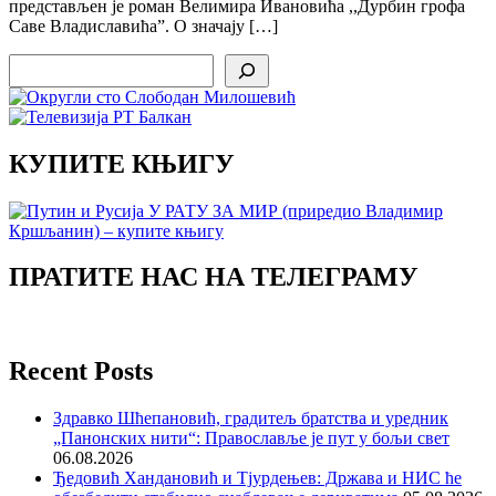
представљен је роман Велимира Ивановића ,,Дурбин грофа
Саве Владиславића”. О значају […]
Search
КУПИТЕ КЊИГУ
ПРАТИТЕ НАС НА ТЕЛЕГРАМУ
Recent Posts
Здравко Шћепановић, градитељ братства и уредник
„Панонских нити“: Православље је пут у бољи свет
06.08.2026
Ђедовић Хандановић и Тјурдењев: Држава и НИС ће