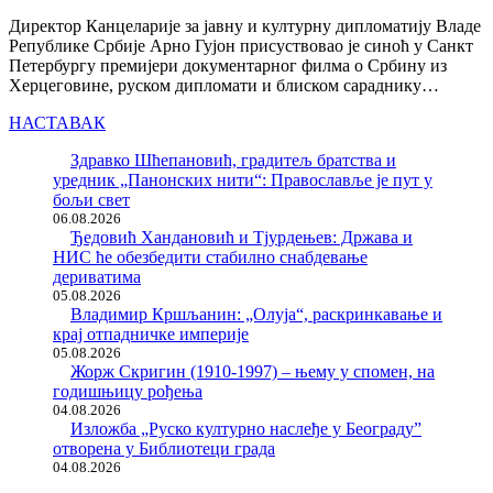
Директор Канцеларије за јавну и културну дипломатију Владе
Републике Србије Арно Гујон присуствовао је синоћ у Санкт
Петербургу премијери документарног филма о Србину из
Херцеговине, руском дипломати и блиском сараднику…
НАСТАВАК
Здравко Шћепановић, градитељ братства и
уредник „Панонских нити“: Православље је пут у
бољи свет
06.08.2026
Ђедовић Хандановић и Тјурдењев: Држава и
НИС ће обезбедити стабилно снабдевање
дериватима
05.08.2026
Владимир Кршљанин: „Олуја“, раскринкавање и
крај отпадничке империје
05.08.2026
Жорж Скригин (1910-1997) – њему у спомен, на
годишњицу рођења
04.08.2026
Изложба „Руско културно наслеђе у Београду”
отворена у Библиотеци града
04.08.2026