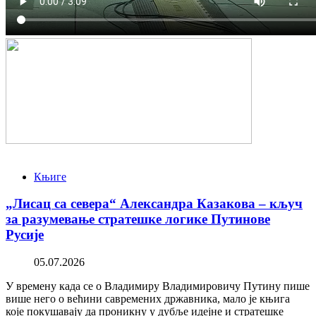
Књиге
„Лисац са севера“ Александра Казакова – кључ
за разумевање стратешке логике Путинове
Русије
05.07.2026
У времену када се о Владимиру Владимировичу Путину пише
више него о већини савремених државника, мало је књига
које покушавају да проникну у дубље идејне и стратешке