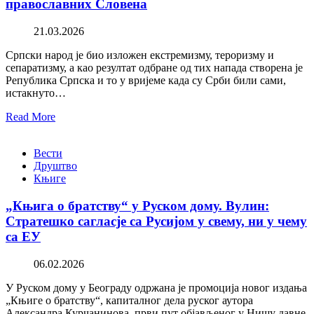
православних Словена
21.03.2026
Српски народ је био изложен екстремизму, тероризму и
сепаратизму, а као резултат одбране од тих напада створена је
Република Српска и то у вријеме када су Срби били сами,
истакнуто…
Read More
Вести
Друштво
Књиге
„Књига о братству“ у Руском дому. Вулин:
Стратешко сагласје са Русијом у свему, ни у чему
са ЕУ
06.02.2026
У Руском дому у Београду одржана је промоција новог издања
„Књиге о братству“, капиталног дела руског аутора
Александра Курчанинова, први пут објављеног у Нишу давне