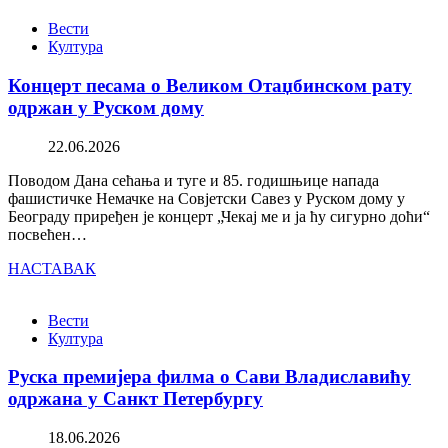
Вести
Култура
Концерт песама о Великом Отаџбинском рату
одржан у Руском дому
22.06.2026
Поводом Дана сећања и туге и 85. годишњице напада
фашистичке Немачке на Совјетски Савез у Руском дому у
Београду приређен је концерт „Чекај ме и ја ћу сигурно доћи“
посвећен…
НАСТАВАК
Вести
Култура
Руска премијера филма о Сави Владиславићу
одржана у Санкт Петербургу
18.06.2026