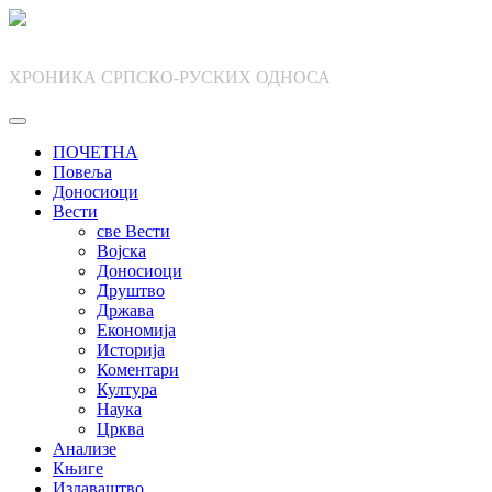
Skip
to
content
ХРОНИКА СРПСКО-РУСКИХ ОДНОСА
ПОЧЕТНА
Повеља
Доносиоци
Вести
све Вести
Војска
Доносиоци
Друштво
Држава
Економија
Историја
Коментари
Култура
Наука
Црква
Анализе
Књиге
Издаваштво