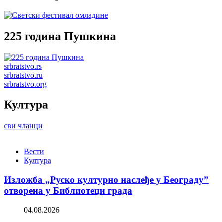
225 година Пушкина
srbratstvo.rs
srbratstvo.ru
srbratstvo.org
Култура
сви чланци
Вести
Култура
Изложба „Руско културно наслеђе у Београду”
отворена у Библиотеци града
04.08.2026