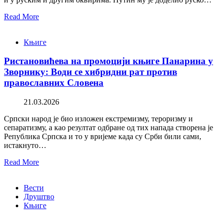
Read More
Књиге
Ристановићева на промоцији књиге Панарина у
Зворнику: Води се хибридни рат против
православних Словена
21.03.2026
Српски народ је био изложен екстремизму, тероризму и
сепаратизму, а као резултат одбране од тих напада створена је
Република Српска и то у вријеме када су Срби били сами,
истакнуто…
Read More
Вести
Друштво
Књиге