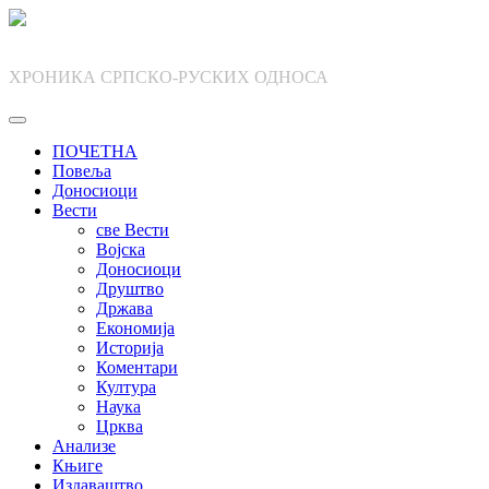
Skip
to
content
ХРОНИКА СРПСКО-РУСКИХ ОДНОСА
ПОЧЕТНА
Повеља
Доносиоци
Вести
све Вести
Војска
Доносиоци
Друштво
Држава
Економија
Историја
Коментари
Култура
Наука
Црква
Анализе
Књиге
Издаваштво