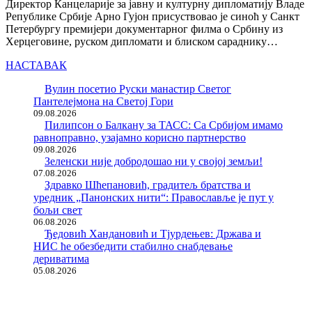
Директор Канцеларије за јавну и културну дипломатију Владе
Републике Србије Арно Гујон присуствовао је синоћ у Санкт
Петербургу премијери документарног филма о Србину из
Херцеговине, руском дипломати и блиском сараднику…
НАСТАВАК
Вулин посетио Руски манастир Светог
Пантелејмона на Светој Гори
09.08.2026
Пилипсон о Балкану за ТАСС: Са Србијом имамо
равноправно, узајамно корисно партнерство
09.08.2026
Зеленски није добродошао ни у својој земљи!
07.08.2026
Здравко Шћепановић, градитељ братства и
уредник „Панонских нити“: Православље је пут у
бољи свет
06.08.2026
Ђедовић Хандановић и Тјурдењев: Држава и
НИС ће обезбедити стабилно снабдевање
дериватима
05.08.2026