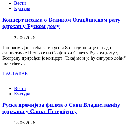
Вести
Култура
Концерт песама о Великом Отаџбинском рату
одржан у Руском дому
22.06.2026
Поводом Дана сећања и туге и 85. годишњице напада
фашистичке Немачке на Совјетски Савез у Руском дому у
Београду приређен је концерт „Чекај ме и ја ћу сигурно доћи“
посвећен…
НАСТАВАК
Вести
Култура
Руска премијера филма о Сави Владиславићу
одржана у Санкт Петербургу
18.06.2026