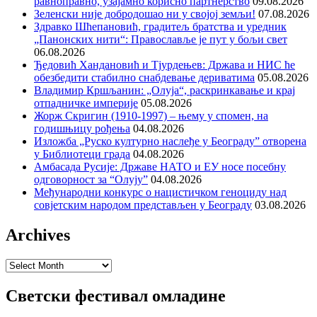
равноправно, узајамно корисно партнерство
09.08.2026
Зеленски није добродошао ни у својој земљи!
07.08.2026
Здравко Шћепановић, градитељ братства и уредник
„Панонских нити“: Православље је пут у бољи свет
06.08.2026
Ђедовић Хандановић и Тјурдењев: Држава и НИС ће
обезбедити стабилно снабдевање дериватима
05.08.2026
Владимир Кршљанин: „Олуја“, раскринкавање и крај
отпадничке империје
05.08.2026
Жорж Скригин (1910-1997) – њему у спомен, на
годишњицу рођења
04.08.2026
Изложба „Руско културно наслеђе у Београду” отворена
у Библиотеци града
04.08.2026
Амбасада Русије: Државе НАТО и ЕУ носе посебну
одговорност за “Олују”
04.08.2026
Међународни конкурс о нацистичком геноциду над
совјетским народом представљен у Београду
03.08.2026
Archives
Archives
Светски фестивал омладине