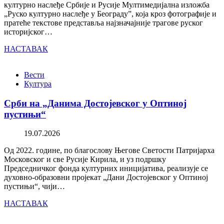
културно наслеђе Србије и Русије Мултимедијална изложба
„Руско културно наслеђе у Београду”, која кроз фотографије и
пратеће текстове представља најзначајније трагове руског
историјског…
НАСТАВАК
Вести
Култура
Срби на „Данима Достојевског у Оптиној
пустињи“
19.07.2026
Од 2022. године, по благослову Његове Светости Патријарха
Московског и све Русије Кирила, и уз подршку
Председничког фонда културних иницијатива, реализује се
духовно-образовни пројекат „Дани Достојевског у Оптиној
пустињи“, чији…
НАСТАВАК