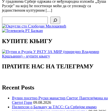
У градовима Србије одржава се међународна изложба „Душа
Русије” на којој ће посетиоци моћи да се упознају са
јединственим културним […]
Search
КУПИТЕ КЊИГУ
ПРАТИТЕ НАС НА ТЕЛЕГРАМУ
Recent Posts
Вулин посетио Руски манастир Светог Пантелејмона на
Светој Гори
09.08.2026
Пилипсон о Балкану за ТАСС: Са Србијом имамо