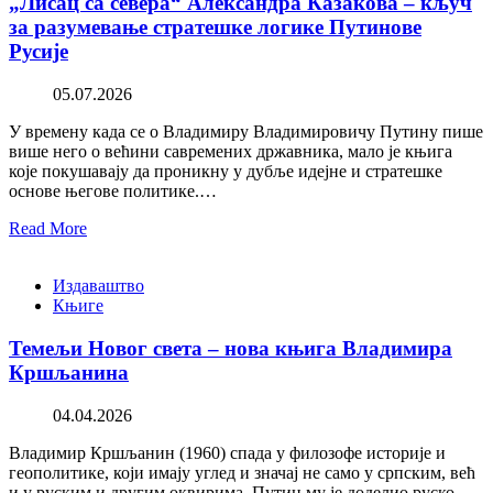
„Лисац са севера“ Александра Казакова – кључ
за разумевање стратешке логике Путинове
Русије
05.07.2026
У времену када се о Владимиру Владимировичу Путину пише
више него о већини савремених државника, мало је књига
које покушавају да проникну у дубље идејне и стратешке
основе његове политике.…
Read More
Издаваштво
Књиге
Темељи Новог света – нова књига Владимира
Кршљанина
04.04.2026
Владимир Кршљанин (1960) спада у филозофе историје и
геополитике, који имају углед и значај не само у српским, већ
и у руским и другим оквирима. Путин му је доделио руско…