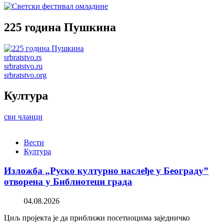
225 година Пушкина
srbratstvo.rs
srbratstvo.ru
srbratstvo.org
Култура
сви чланци
Вести
Култура
Изложба „Руско културно наслеђе у Београду”
отворена у Библиотеци града
04.08.2026
Циљ пројекта је да приближи посетиоцима заједничко