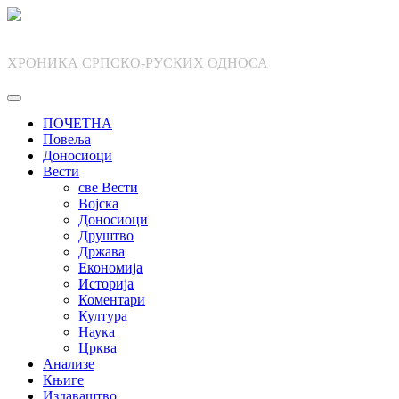
Skip
to
content
ХРОНИКА СРПСКО-РУСКИХ ОДНОСА
ПОЧЕТНА
Повеља
Доносиоци
Вести
све Вести
Војска
Доносиоци
Друштво
Држава
Економија
Историја
Коментари
Култура
Наука
Црква
Анализе
Књиге
Издаваштво