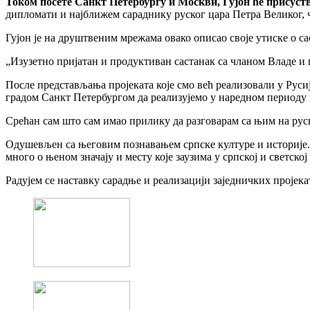
Током посете Санкт Петербургу и Москви, Гујон ће присус
дипломати и најближем сараднику руског цара Петра Великог, ч
Гујон је на друштвеним мрежама овако описао своје утиске о са
„Изузетно пријатан и продуктиван састанак са чланом Владе и
После представљања пројеката које смо већ реализовали у Руси
градом Санкт Петербургом да реализујемо у наредном периоду 
Срећан сам што сам имао прилику да разговарам са њим на руск
Одушевљен са његовим познавањем српске културе и историје. 
много о њеном значају и месту које заузима у српској и светско
Радујем се наставку сарадње и реализацији заједничких пројека