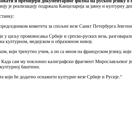
твовати и премијери документарног филма на руском језику 
ију је реализацију подржала Канцеларија за јавну и културну ди
станку:
 председником комитета за спољне везе Санкт Петербурга Јевген
ји у циљу промовисања Србије и српско-руских веза, разговарали
на културном, медијском и образовном нивоу.
ом, који тренутно учим, а он са мном на француском језику, кој
Када сам му поклонио калиграфски фрагмент Мирослављевог јева
ј културној баштини.
та који ће додатно оснажити културне везе Србије и Русије.“