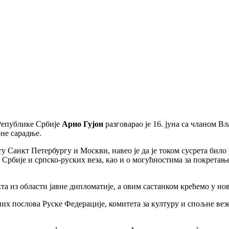
 Републике Србије
Арно Гујон
разговарао је 16. јуна са чланом 
не сарадње.
у Санкт Петербургу и Москви, навео је да је током сусрета било 
 Србије и српско-руских веза, као и о могућностима за покрета
та из области јавне дипломатије, а овим састанком крећемо у нов
х послова Руске Федерације, комитета за културу и спољне вез