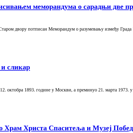
исивањем меморандума о сарадњи две пре
 Старом двору потписан Меморандум о разумевању између Града 
 и сликар
12. октобра 1893. године у Москви, а преминуо 21. марта 1973. у
о Храм Христа Спаситеља и Музеј Побед