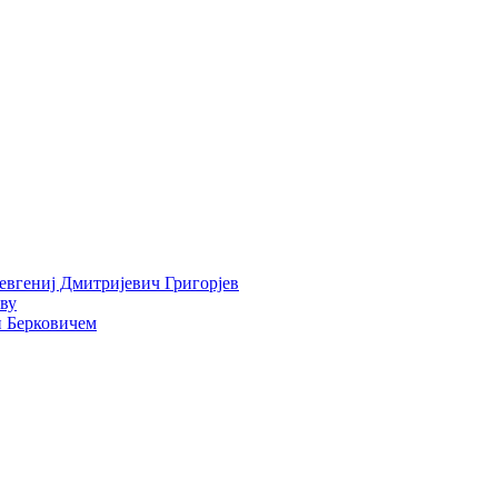
Јевгениј Дмитријевич Григорјев
тву
и Берковичем