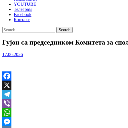
YOUTUBE
Телеграм
Facebook
Контакт
Search
for:
Гујон са председником Комитета за спо
17.06.2026
Facebook
X
Telegram
Viber
WhatsApp