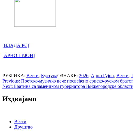
[ВЛАДА РС]
[АРНО ГУЈОН]
РУБРИКА:
Вести
,
Култура
ОЗНАКЕ:
2026
,
Арно Гујон
,
Вести
,
Post
Previous:
Поетско-музичко вече посвећено српско-руском братс
Next:
Братина са замеником губернатора Њижегородске област
navigation
Издвајамо
Вести
Друштво