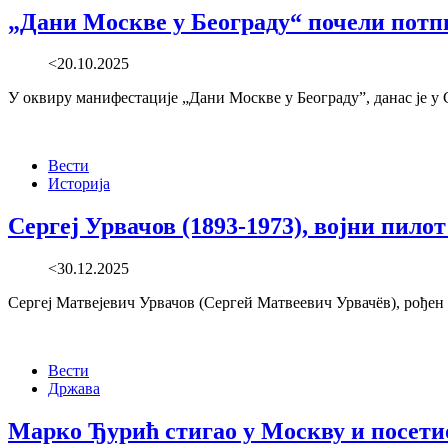
„Дани Москве у Београду“ почели потп
<20.10.2025
У оквиру манифестације „Дани Москве у Београду”, данас је у
Вести
Историја
Сергеј Урвачов (1893-1973), војни пилот
<30.12.2025
Сергеј Матвејевич Урвачов (Сергей Матвеевич Урвачёв), рођен 
Вести
Држава
Марко Ђурић стигао у Москву и посети