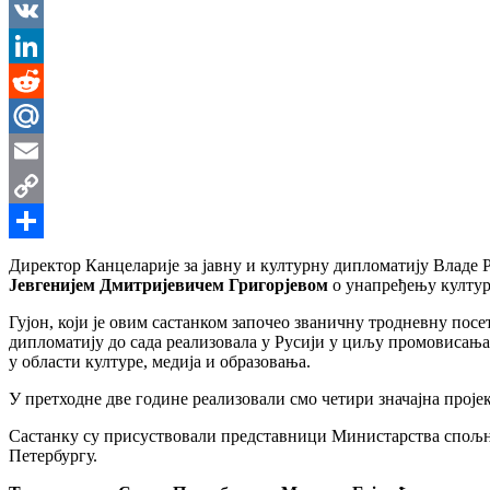
Messenger
VK
LinkedIn
Reddit
Mail.Ru
Email
Copy
Link
Share
Директор Канцеларије за јавну и културну дипломатију Владе
Јевгенијем Дмитријевичем Григорјевом
о унапређењу култур
Гујон, који је овим састанком започео званичну тродневну посет
дипломатију до сада реализовала у Русији у циљу промовисања
у области културе, медија и образовања.
У претходне две године реализовали смо четири значајна пројек
Састанку су присуствовали представници Министарства спољни
Петербургу.