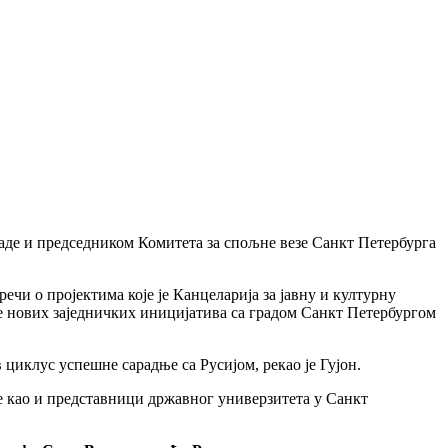
Владе и председником Комитета за спољне везе Санкт Петербурга
речи о пројектима које је Канцеларија за јавну и културну
ње нових заједничких иницијатива са градом Санкт Петербургом
 циклус успешне сарадње са Русијом, рекао је Гујон.
е као и представници државног универзитета у Санкт