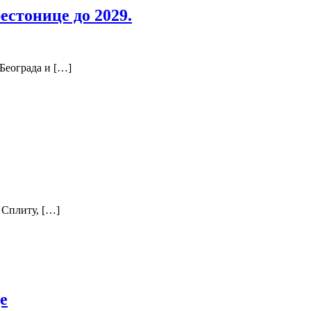
стонице до 2029.
Београда и […]
 Сплиту, […]
е