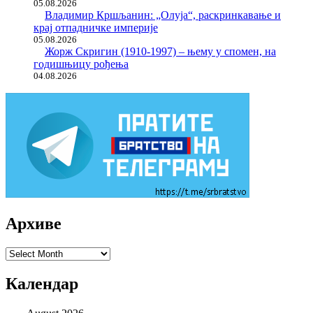
05.08.2026
Владимир Кршљанин: „Олуја“, раскринкавање и
крај отпадничке империје
05.08.2026
Жорж Скригин (1910-1997) – њему у спомен, на
годишњицу рођења
04.08.2026
Архиве
Архиве
Календар