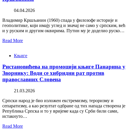
04.04.2026
Владимир Кршљанин (1960) спада у филозофе историје и
геополитике, који имају углед и значај не само у српским, већ
и у руским и другим оквирима. Путин му је доделио руско…
Read More
Књиге
Ристановићева на промоцији књиге Панарина у
Зворнику: Води се хибридни рат против
православних Словена
21.03.2026
Српски народ је био изложен екстремизму, тероризму и
сепаратизму, а као резултат одбране од тих напада створена је
Република Српска и то у вријеме када су Срби били сами,
истакнуто…
Read More