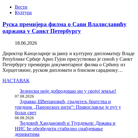
Вести
Култура
Руска премијера филма о Сави Владиславићу
одржана у Санкт Петербургу
18.06.2026
Директор Канцеларије за јавну и културну дипломатију Владе
Републике Србије Арно Гујон присуствовао је синоћ у Санкт
Петербургу премијери документарног филма о Србину из
Херцеговине, руском дипломати и блиском сараднику…
НАСТАВАК
Зеленски није добродошао ни у својој земљи!
07.08.2026
Здравко Шћепановић, градитељ братства и
уредник „Панонских нити“: Православље је пут у
бољи свет
06.08.2026
Ђедовић Хандановић и Тјурдењев: Држава и
НИС ће обезбедити стабилно снабдевање
дериватима