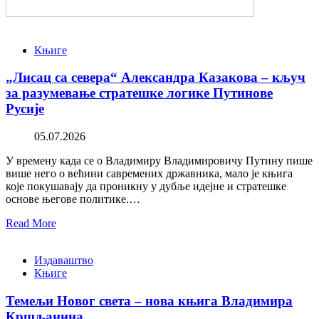
Књиге
„Лисац са севера“ Александра Казакова – кључ
за разумевање стратешке логике Путинове
Русије
05.07.2026
У времену када се о Владимиру Владимировичу Путину пише
више него о већини савремених државника, мало је књига
које покушавају да проникну у дубље идејне и стратешке
основе његове политике.…
Read More
Издаваштво
Књиге
Темељи Новог света – нова књига Владимира
Кршљанина