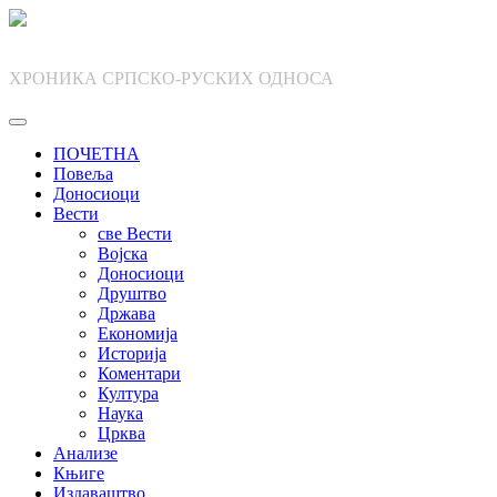
Skip
to
content
ХРОНИКА СРПСКО-РУСКИХ ОДНОСА
ПОЧЕТНА
Повеља
Доносиоци
Вести
све Вести
Војска
Доносиоци
Друштво
Држава
Економија
Историја
Коментари
Култура
Наука
Црква
Анализе
Књиге
Издаваштво