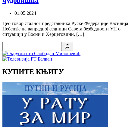
чудовишна
01.05.2024
Цео говор сталног представника Руске Федерације Василија
Небензје на ванредној седници Савета безбедности УН о
ситуацији у Босни и Херцеговини, […]
Search
КУПИТЕ КЊИГУ