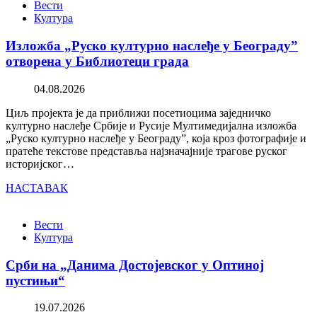
Вести
Култура
Изложба „Руско културно наслеђе у Београду”
отворена у Библиотеци града
04.08.2026
Циљ пројекта је да приближи посетиоцима заједничко
културно наслеђе Србије и Русије Мултимедијална изложба
„Руско културно наслеђе у Београду”, која кроз фотографије и
пратеће текстове представља најзначајније трагове руског
историјског…
НАСТАВАК
Вести
Култура
Срби на „Данима Достојевског у Оптиној
пустињи“
19.07.2026