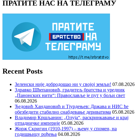
ПРАТИТЕ НАС НА ТЕЛЕГРАМУ
Recent Posts
Зеленски није добродошао ни у својој земљи!
07.08.2026
Здравко Шћепановић, градитељ братства и уредник
„Панонских нити“: Православље је пут у бољи свет
06.08.2026
Ђедовић Хандановић и Тјурдењев: Држава и НИС ће
обезбедити стабилно снабдевање дериватима
05.08.2026
Владимир Кршљанин: „Олуја“, раскринкавање и крај
отпадничке империје
05.08.2026
Жорж Скригин (1910-1997) – њему у спомен, на
годишњицу рођења
04.08.2026