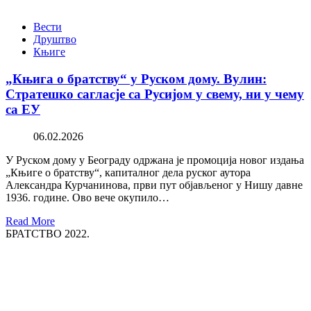
Вести
Друштво
Књиге
„Књига о братству“ у Руском дому. Вулин:
Стратешко сагласје са Русијом у свему, ни у чему
са ЕУ
06.02.2026
У Руском дому у Београду одржана је промоција новог издања
„Књиге о братству“, капиталног дела руског аутора
Александра Курчанинова, први пут објављеног у Нишу давне
1936. године. Ово вече окупило…
Read More
БРАТСТВО 2022.