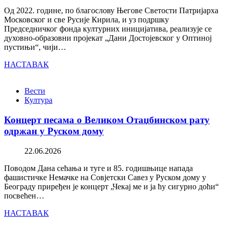
Од 2022. године, по благослову Његове Светости Патријарха
Московског и све Русије Кирила, и уз подршку
Председничког фонда културних иницијатива, реализује се
духовно-образовни пројекат „Дани Достојевског у Оптиној
пустињи“, чији…
НАСТАВАК
Вести
Култура
Концерт песама о Великом Отаџбинском рату
одржан у Руском дому
22.06.2026
Поводом Дана сећања и туге и 85. годишњице напада
фашистичке Немачке на Совјетски Савез у Руском дому у
Београду приређен је концерт „Чекај ме и ја ћу сигурно доћи“
посвећен…
НАСТАВАК