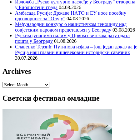
Изложба „Руско културно наслеђе у Београду” отворена
у Библиотеци града
04.08.2026
Амбасада Русије: Државе НАТО и ЕУ носе посебну
одговорност за “Олују”
04.08.2026
Међународни конкурс о нацистичком геноциду над
совјетским народом представљен у Београду
03.08.2026
Руским јунацима палим у Првом светском рату одата
пошта у Београду
01.08.2026
Славенко Терзић: Путинова изјава – још један доказ да је
Русија наш главни вишевековни историјски савезник
30.07.2026
Archives
Archives
Светски фестивал омладине