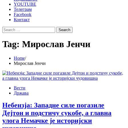
YOUTUBE
Телеграм
Facebook
Контакт
Search
for:
Tag:
Мирослав Јенчи
Home
Мирослав Јенчи
Вести
Држава
Небензја: Западне силе погазиле
Дејтон и подстичу сукобе, а главна
улога Немачке је историјски