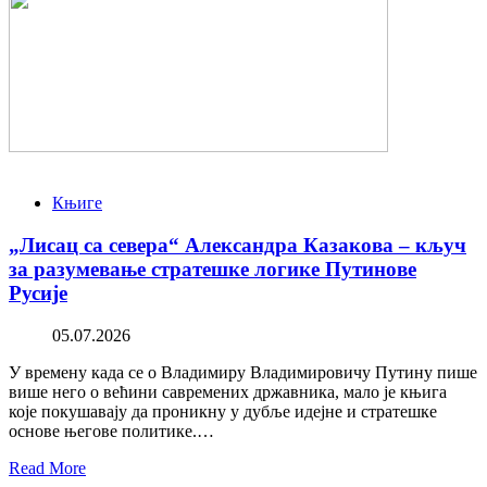
Књиге
„Лисац са севера“ Александра Казакова – кључ
за разумевање стратешке логике Путинове
Русије
05.07.2026
У времену када се о Владимиру Владимировичу Путину пише
више него о већини савремених државника, мало је књига
које покушавају да проникну у дубље идејне и стратешке
основе његове политике.…
Read More