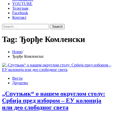
YOUTUBE
Телеграм
Facebook
Контакт
Search
for:
Tag:
Ђорђе Комленски
Home
Ђорђе Комленски
Вести
Друштво
„Спутњик“ о нашем округлом столу:
Србија пред избором – ЕУ колонија
или део слободног света