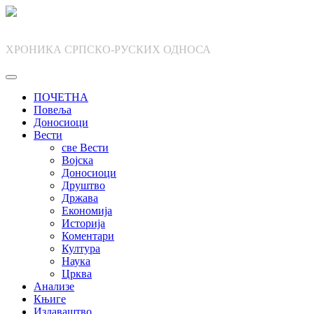
Skip
to
content
ХРОНИКА СРПСКО-РУСКИХ ОДНОСА
ПОЧЕТНА
Повеља
Доносиоци
Вести
све Вести
Војска
Доносиоци
Друштво
Држава
Економија
Историја
Коментари
Култура
Наука
Црква
Анализе
Књиге
Издаваштво