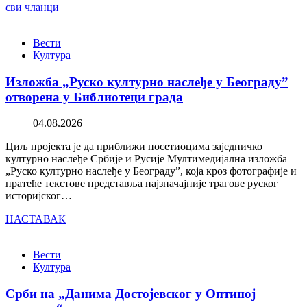
сви чланци
Вести
Култура
Изложба „Руско културно наслеђе у Београду”
отворена у Библиотеци града
04.08.2026
Циљ пројекта је да приближи посетиоцима заједничко
културно наслеђе Србије и Русије Мултимедијална изложба
„Руско културно наслеђе у Београду”, која кроз фотографије и
пратеће текстове представља најзначајније трагове руског
историјског…
НАСТАВАК
Вести
Култура
Срби на „Данима Достојевског у Оптиној