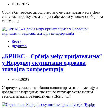
16.12.2025
Србија би требало да одлучно заузме став према настајућем
светском поретку ако жели да нађе место у новом слободном
свету. […]
Вести
Друштво
„БРИКС – Србија међу пријатељима“
у Народној скупштини одржана
значајна конференција
30.09.2025
У тренутку када се глобални односи драматично мењају, а
досадашње парадигме све чешће уступају место новим
геополитичким реалностима, у Дому […]