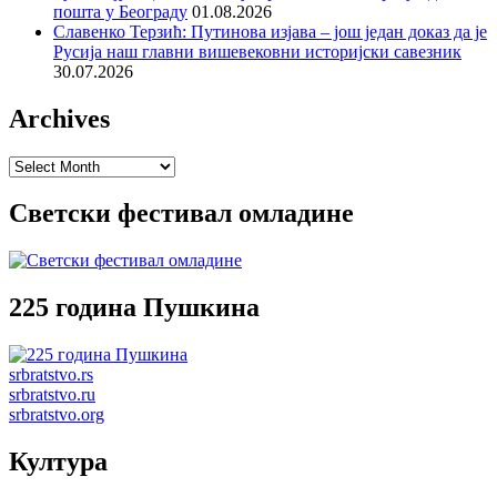
пошта у Београду
01.08.2026
Славенко Терзић: Путинова изјава – још један доказ да је
Русија наш главни вишевековни историјски савезник
30.07.2026
Archives
Archives
Светски фестивал омладине
225 година Пушкина
srbratstvo.rs
srbratstvo.ru
srbratstvo.org
Култура