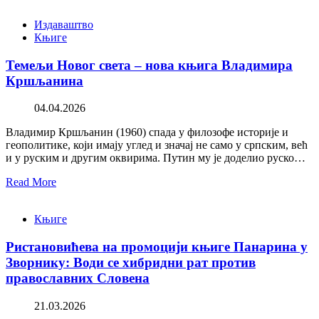
Издаваштво
Књиге
Темељи Новог света – нова књига Владимира
Кршљанина
04.04.2026
Владимир Кршљанин (1960) спада у филозофе историје и
геополитике, који имају углед и значај не само у српским, већ
и у руским и другим оквирима. Путин му је доделио руско…
Read More
Књиге
Ристановићева на промоцији књиге Панарина у
Зворнику: Води се хибридни рат против
православних Словена
21.03.2026