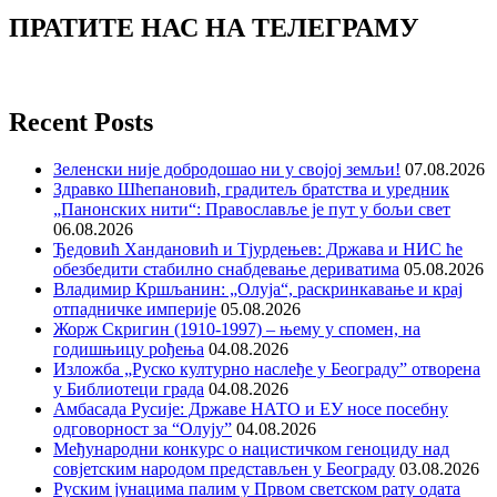
ПРАТИТЕ НАС НА ТЕЛЕГРАМУ
Recent Posts
Зеленски није добродошао ни у својој земљи!
07.08.2026
Здравко Шћепановић, градитељ братства и уредник
„Панонских нити“: Православље је пут у бољи свет
06.08.2026
Ђедовић Хандановић и Тјурдењев: Држава и НИС ће
обезбедити стабилно снабдевање дериватима
05.08.2026
Владимир Кршљанин: „Олуја“, раскринкавање и крај
отпадничке империје
05.08.2026
Жорж Скригин (1910-1997) – њему у спомен, на
годишњицу рођења
04.08.2026
Изложба „Руско културно наслеђе у Београду” отворена
у Библиотеци града
04.08.2026
Амбасада Русије: Државе НАТО и ЕУ носе посебну
одговорност за “Олују”
04.08.2026
Међународни конкурс о нацистичком геноциду над
совјетским народом представљен у Београду
03.08.2026
Руским јунацима палим у Првом светском рату одата