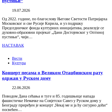
пустињи“
19.07.2026
Од 2022. године, по благослову Његове Светости Патријарха
Московског и све Русије Кирила, и уз подршку
Председничког фонда културних иницијатива, реализује се
духовно-образовни пројекат „Дани Достојевског у Оптиној
пустињи“, чији…
НАСТАВАК
Вести
Култура
Концерт песама о Великом Отаџбинском рату
одржан у Руском дому
22.06.2026
Поводом Дана сећања и туге и 85. годишњице напада
фашистичке Немачке на Совјетски Савез у Руском дому у
Београду приређен је концерт „Чекај ме и ја ћу сигурно доћи“
посвећен…