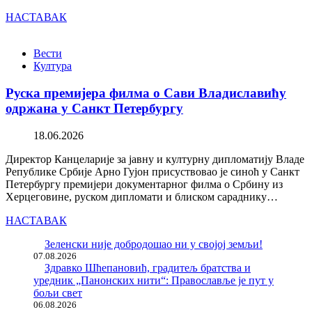
НАСТАВАК
Вести
Култура
Руска премијера филма о Сави Владиславићу
одржана у Санкт Петербургу
18.06.2026
Директор Канцеларије за јавну и културну дипломатију Владе
Републике Србије Арно Гујон присуствовао је синоћ у Санкт
Петербургу премијери документарног филма о Србину из
Херцеговине, руском дипломати и блиском сараднику…
НАСТАВАК
Зеленски није добродошао ни у својој земљи!
07.08.2026
Здравко Шћепановић, градитељ братства и
уредник „Панонских нити“: Православље је пут у
бољи свет
06.08.2026