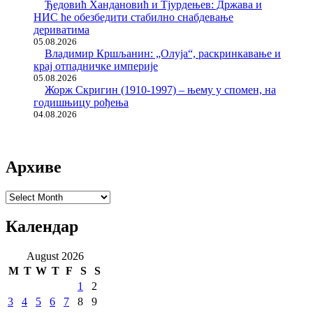
Ђедовић Хандановић и Тјурдењев: Држава и
НИС ће обезбедити стабилно снабдевање
дериватима
05.08.2026
Владимир Кршљанин: „Олуја“, раскринкавање и
крај отпадничке империје
05.08.2026
Жорж Скригин (1910-1997) – њему у спомен, на
годишњицу рођења
04.08.2026
Архиве
Архиве
Календар
August 2026
M
T
W
T
F
S
S
1
2
3
4
5
6
7
8
9