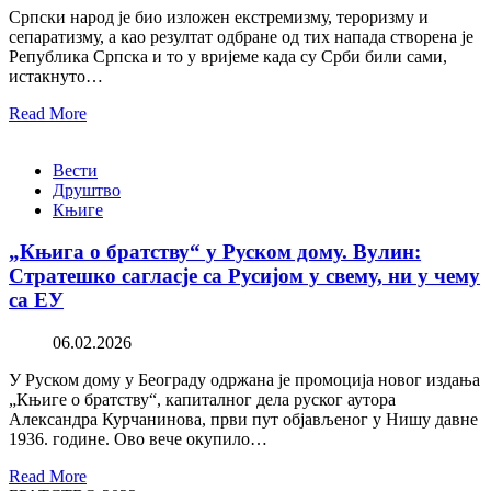
Српски народ је био изложен екстремизму, тероризму и
сепаратизму, а као резултат одбране од тих напада створена је
Република Српска и то у вријеме када су Срби били сами,
истакнуто…
Read More
Вести
Друштво
Књиге
„Књига о братству“ у Руском дому. Вулин:
Стратешко сагласје са Русијом у свему, ни у чему
са ЕУ
06.02.2026
У Руском дому у Београду одржана је промоција новог издања
„Књиге о братству“, капиталног дела руског аутора
Александра Курчанинова, први пут објављеног у Нишу давне
1936. године. Ово вече окупило…
Read More