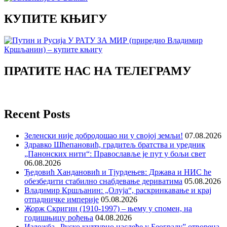
КУПИТЕ КЊИГУ
ПРАТИТЕ НАС НА ТЕЛЕГРАМУ
Recent Posts
Зеленски није добродошао ни у својој земљи!
07.08.2026
Здравко Шћепановић, градитељ братства и уредник
„Панонских нити“: Православље је пут у бољи свет
06.08.2026
Ђедовић Хандановић и Тјурдењев: Држава и НИС ће
обезбедити стабилно снабдевање дериватима
05.08.2026
Владимир Кршљанин: „Олуја“, раскринкавање и крај
отпадничке империје
05.08.2026
Жорж Скригин (1910-1997) – њему у спомен, на
годишњицу рођења
04.08.2026
Изложба „Руско културно наслеђе у Београду” отворена