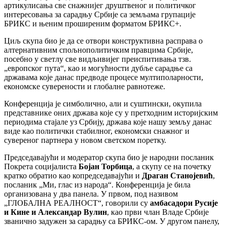
артикулисања све снажнијег друштвеног и политичког
интересовања за сарадњу Србије са земљама групације
БРИКС и њеним проширеним форматом БРИКС+.
Циљ скупа био је да се отвори конструктивна расправа о
алтернативним спољнополитичким правцима Србије,
посебно у светлу све видљивијег преиспитивања тзв.
„европског пута“, као и могућности дубље сарадње са
државама које данас предводе процесе мултиполарности,
економске суверености и глобалне равнотеже.
Конференција је симболично, али и суштински, окупила
представнике оних држава које су у претходним историјским
периодима стајале уз Србију, држава које нашу земљу данас
виде као политички стабилног, економски снажног и
сувереног партнера у новом светском поретку.
Председавајући и модератор скупа био је народни посланик
Покрета социјалиста
Бојан Торбица
, а скупу се на почетку
кратко обратио као копредседавајући и
Драган Станојевић
,
посланик „Ми, глас из народа“. Конференција је била
организована у два панела. У првом, под називом
„ГЛОБАЛНА РЕАЛНОСТ“, говорили су
амбасадори Русије
и Кине и Александар Вулин
, као први члан Владе Србије
званично задужен за сарадњу са БРИКС-ом. У другом панелу,