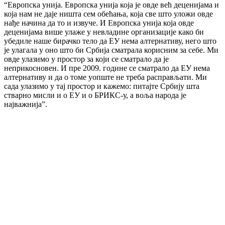
“Европска унија. Европска унија која је овде већ деценијама и
која нам не даје ништа сем обећања, која све што уложи овде
нађе начина да то и извуче. И Европска унија која овде
деценијама више улаже у невладине организације како би
убедиле наше бирачко тело да ЕУ нема алтернативу, него што
је улагала у оно што би Србија сматрала корисним за себе. Ми
овде улазимо у простор за који се сматрало да је
неприкосновен. И пре 2009. године се сматрало да ЕУ нема
алтернативу и да о томе уопште не треба расправљати. Ми
сада улазимо у тај простор и кажемо: питајте Србију шта
стварно мисли и о ЕУ и о БРИКС-у, а воља народа је
најважнија”.