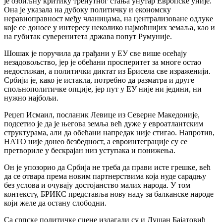
је озбиљну критику тренутног стања унутар Европске уније.
Она је указала на дубоку политичку и економску
неравноправност међу чланицама, на централизоване одлуке
које се доносе у интересу неколико најмоћнијих земаља, као и
на губитак суверенитета држава попут Румуније.
Шошак је поручила да грађани у ЕУ све више осећају
незадовољство, јер је обећани просперитет за многе остао
недостижан, а политички диктат из Брисела све израженији.
Србији је, како је истакла, потребно да разматра и друге
спољнополитичке опције, јер пут у ЕУ није ни једини, ни
нужно најбољи.
Реџеп Исмаил, посланик Левице из Северне Македоније,
подсетио је да је његова земља већ дуже у евроатлантским
структурама, али да обећани напредак није стигао. Напротив,
НАТО није донео безбедност, а евроинтеграције су се
претвориле у бескрајан низ уступака и понижења.
Он је упозорио да Србија не треба да прави исте грешке, већ
да се отвара према новим партнерствима која нуде сарадњу
без услова и очувају достојанство малих народа. У том
контексту, БРИКС представља нову наду за балканске народе
који желе да остану слободни.
Са српске политичке сцене излагали су и Душан Бајатовић