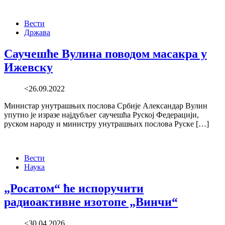
Вести
Држава
Саучешће Вулина поводом масакра у
Ижевску
<26.09.2022
Министар унутрашњих послова Србије Александар Вулин
упутио је изразе најдубљег саучешћа Руској Федерацији,
руском народу и министру унутрашњих послова Руске […]
Вести
Наука
„Росатом“ ће испоручити
радиоактивне изотопе „Винчи“
<30.04.2026