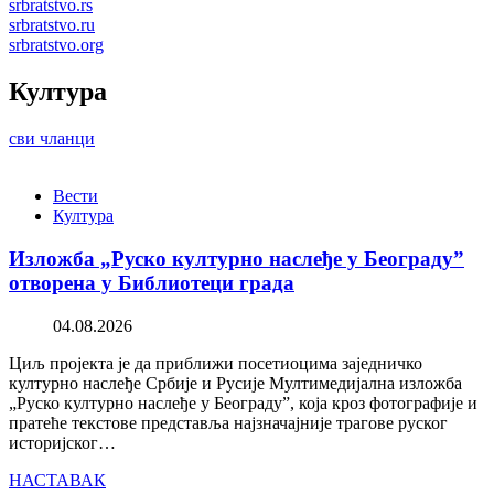
srbratstvo.rs
srbratstvo.ru
srbratstvo.org
Култура
сви чланци
Вести
Култура
Изложба „Руско културно наслеђе у Београду”
отворена у Библиотеци града
04.08.2026
Циљ пројекта је да приближи посетиоцима заједничко
културно наслеђе Србије и Русије Мултимедијална изложба
„Руско културно наслеђе у Београду”, која кроз фотографије и
пратеће текстове представља најзначајније трагове руског
историјског…
НАСТАВАК