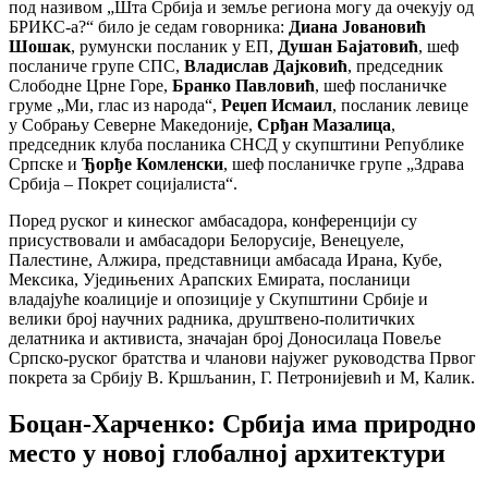
под називом „Шта Србија и земље региона могу да очекују од
БРИКС-а?“ било је седам говорника:
Диана Јовановић
Шошак
, румунски посланик у ЕП,
Душан Бајатовић
, шеф
посланиче групе СПС,
Владислав Дајковић
, председник
Слободне Црне Горе,
Бранко Павловић
, шеф посланичке
груме „Ми, глас из народа“,
Реџеп Исмаил
, посланик левице
у Собрању Северне Македоније,
Срђан Мазалица
,
председник клуба посланика СНСД у скупштини Републике
Српске и
Ђорђе Комленски
, шеф посланичке групе „Здрава
Србија – Покрет социјалиста“.
Поред руског и кинеског амбасадора, конференцији су
присуствовали и амбасадори Белорусије, Венецуеле,
Палестине, Алжира, представници амбасада Ирана, Кубе,
Мексика, Уједињених Арапских Емирата, посланици
владајуће коалиције и опозиције у Скупштини Србије и
велики број научних радника, друштвено-политичких
делатника и активиста, значајан број Доносилаца Повеље
Српско-руског братства и чланови најужег руководства Првог
покрета за Србију В. Кршљанин, Г. Петронијевић и М, Калик.
Боцан-Харченко: Србија има природно
место у новој глобалној архитектури