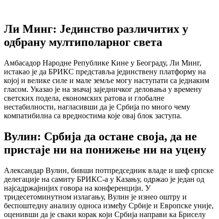
Ли Минг: Јединство различитих у
одбрану мултиполарног света
Амбасадор Народне Републике Кине у Београду, Ли Минг,
истакао је да БРИКС представља јединствену платформу на
којој и велике силе и мале земље могу наступати са једнаким
гласом. Указао је на значај заједничког деловања у времену
светских подела, економских ратова и глобалне
нестабилности, нагласивши да је Србија по много чему
компатибилна са вредностима које овај блок заступа.
Вулин: Србија да остане своја, да не
пристаје ни на понижење ни на уцену
Александар Вулин, бивши потпредседник владе и шеф српске
делегације на самиту БРИКС-а у Казању, одржао је један од
најсадржајнијих говора на конференцији. У
тридесетоминутном излагању, Вулин је изнео оштру и
беспоштедну анализу односа између Србије и Европске уније,
оценивши да је сваки корак који Србија направи ка Бриселу