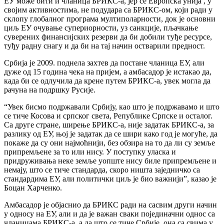
ЕУ може бити и чланица БРИКС-а, јер се Европска унија , у
својим активностима, не подудара са БРИКС-ом, који ради у
склопу глобалног програма мултиполарности, док је основни
циљ ЕУ очување супериорности, уз санкције, пљачкање
суверених финансијских резерви да би добили туђе ресурсе,
туђу радну снагу и да би на тај начин остварили предност.
Србија је 2009. поднела захтев да постане чланица ЕУ, али
дуже од 15 година чека на пријем, а амбасадор је истакао да,
када би се одлучила да крене путем БРИКС-а, увек могла да
рачуна на подршку Русије.
“Увек бисмо подржавали Србију, као што је подржавамо и што
се тиче Косова и српског света, Републике Српске и осталог.
Са друге стране, ширење БРИКС-а, није задатак БРИКС-а, за
разлику од ЕУ, њој је задатак да се шири како год је могуће, да
покаже да су они најмоћнији, без обзира на то да ли су земље
припремљене за то или нису. У поступку уласка и
придруживања неке земље уопште нису биле припремљене и
немају, што се тиче стандарда, скоро ништа заједничко са
стандардима ЕУ, али политички циљ је био важнији”, казао је
Боцан Харченко.
Амбасадор је објаснио да БРИКС ради на сасвим други начин
у односу на ЕУ, али и да је важан сваки појединачни однос са
чланицама БРИКС-а, а да што се тиче Србије, она са свима у