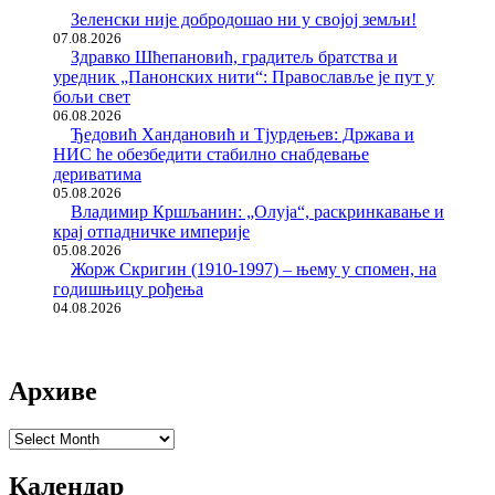
Зеленски није добродошао ни у својој земљи!
07.08.2026
Здравко Шћепановић, градитељ братства и
уредник „Панонских нити“: Православље је пут у
бољи свет
06.08.2026
Ђедовић Хандановић и Тјурдењев: Држава и
НИС ће обезбедити стабилно снабдевање
дериватима
05.08.2026
Владимир Кршљанин: „Олуја“, раскринкавање и
крај отпадничке империје
05.08.2026
Жорж Скригин (1910-1997) – њему у спомен, на
годишњицу рођења
04.08.2026
Архиве
Архиве
Календар