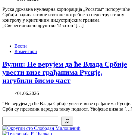
Руска државна нуклеарна корпорација „Росатом“ испоручиће
Србији радиоактивне изотопе потребне за недеструктивну
контролу у критичним индустријским гранама.
„Сверегионално друштво ‘Изотоп’ […]
Вести
Коментари
Вулин: Не верујем да ће Влада Србије
увести визе грађанима Русије,
изгубили бисмо част
<01.06.2026
“Не верујем да ће Влада Србије увести визе грађанима Русије.
Срби су превелик народ за такву подлост. Увођење виза за […]
Search