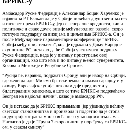
БРИКС-у
Амбасадор Руске Федерације Александар Боцан-Харченко је
изјавио за РТ Балкан да је у Србији повећан друштвени захтев
и интерес према БРИКС-у, јер се генералне вредности, као и
политичке и сваке друге визије међународног развоја, скоро
потпуно подударају са визијама и циљевима БРИКС-а. Он је
после Међународне парламентарне конференције “БРИКС –
Србија међу пријатељима”, која је одржана у Дому Народне
скупштине РС, истакао да ће Србија увек имати подршку
Руске Федерације, када је у питању приступање овој
организацији, као што има и по питању њеног суверенитета,
Косова и Метохије и Републике Српске.
“Русија ће, наравно, подржати Србију, али је избор на Србији,
где жели да иде. Ми смо братске земље и имамо сарадњу и у
оквиру Евроазијске уније, што нам даје предност и у
билатералним односима, а што се тиче БРИКС-а подржаћемо
Београд на најбољи начин”, казао је амбасадор РФ.
Он је истакао да је БРИКС примамљив, јер уједињује већину
светског становништва и производа и подсетио да је стопа
индустријског раста много већа него у западним земљама.
Нагласио је да је “Група 7 скоро ништа у поређењу са БРИКС-
ом, у сваком смислу”.