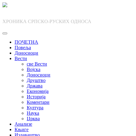
Skip
to
content
ХРОНИКА СРПСКО-РУСКИХ ОДНОСА
ПОЧЕТНА
Повеља
Доносиоци
Вести
све Вести
Војска
Доносиоци
Друштво
Држава
Економија
Историја
Коментари
Култура
Наука
Црква
Анализе
Књиге
Издаваштво