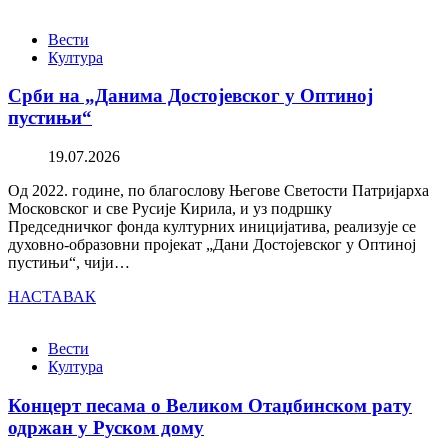
Вести
Култура
Срби на „Данима Достојевског у Оптиној
пустињи“
19.07.2026
Од 2022. године, по благослову Његове Светости Патријарха
Московског и све Русије Кирила, и уз подршку
Председничког фонда културних иницијатива, реализује се
духовно-образовни пројекат „Дани Достојевског у Оптиној
пустињи“, чији…
НАСТАВАК
Вести
Култура
Концерт песама о Великом Отаџбинском рату
одржан у Руском дому