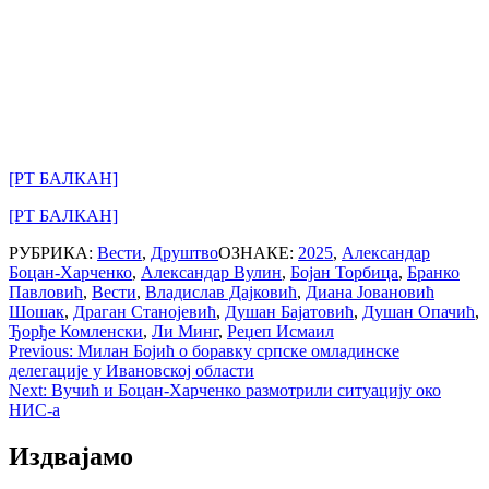
[РТ БАЛКАН]
[РТ БАЛКАН]
РУБРИКА:
Вести
,
Друштво
ОЗНАКЕ:
2025
,
Александар
Боцан-Харченко
,
Александар Вулин
,
Бојан Торбица
,
Бранко
Павловић
,
Вести
,
Владислав Дајковић
,
Диана Јовановић
Шошак
,
Драган Станојевић
,
Душан Бајатовић
,
Душан Опачић
,
Ђорђе Комленски
,
Ли Минг
,
Реџеп Исмаил
Post
Previous:
Милан Бојић о боравку српске омладинске
делегације у Ивановској области
navigation
Next:
Вучић и Боцан-Харченко размотрили ситуацију око
НИС-а
Издвајамо