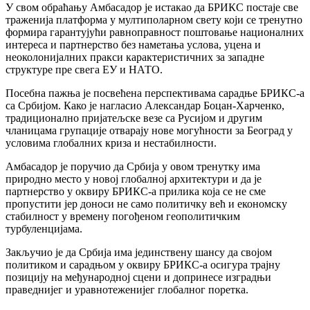
У свом обраћању Амбасадор је истакао да БРИКС постаје све
траженија платформа у мултиполарном свету који се тренутно
формира гарантујући равноправност поштовање националних
интереса и партнерство без наметања услова, уцена и
неоколонијалних пракси карактеристичних за западне
структуре пре свега ЕУ и НАТО.
Посебна пажња је посвећена перспективама сарадње БРИКС-а
са Србијом. Како је нагласио Александар Боцан-Харченко,
традиционално пријатељске везе са Русијом и другим
чланицама групације отварају нове могућности за Београд у
условима глобалних криза и нестабилности.
Амбасадор је поручио да Србија у овом тренутку има
природно место у новој глобалној архитектури и да је
партнерство у оквиру БРИКС-а прилика која се не сме
пропустити јер доноси не само политичку већ и економску
стабилност у времену погођеном геополитичким
турбуленцијама.
Закључио је да Србија има јединствену шансу да својом
политиком и сарадњом у оквиру БРИКС-а осигура трајну
позицију на међународној сцени и допринесе изградњи
праведнијег и уравнотеженијег глобалног поретка.