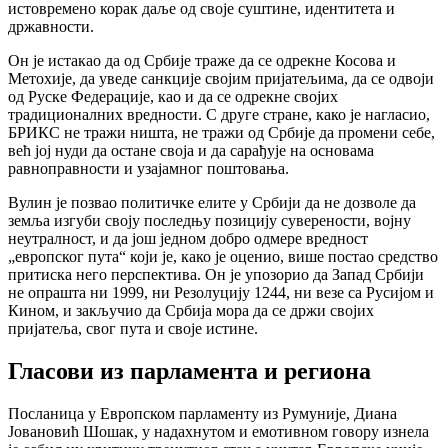
истовремено корак даље од своје суштине, идентитета и
државности.
Он је истакао да од Србије траже да се одрекне Косова и
Метохије, да уведе санкције својим пријатељима, да се одвоји
од Руске Федерације, као и да се одрекне својих
традиционалних вредности. С друге стране, како је нагласио,
БРИКС не тражи ништа, не тражи од Србије да промени себе,
већ јој нуди да остане своја и да сарађује на основама
равноправности и узајамног поштовања.
Вулин је позвао политичке елите у Србији да не дозволе да
земља изгуби своју последњу позицију суверености, војну
неутралност, и да још једном добро одмере вредност
„европског пута“ који је, како је оценио, више постао средство
притиска него перспектива. Он је упозорио да Запад Србији
не опрашта ни 1999, ни Резолуцију 1244, ни везе са Русијом и
Кином, и закључио да Србија мора да се држи својих
пријатеља, свог пута и своје истине.
Гласови из парламента и региона
Посланица у Европском парламенту из Румуније, Диана
Јовановић Шошак, у надахнутом и емотивном говору изнела