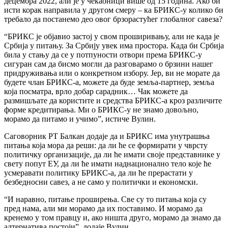
децембра 2022, али је у чекаоници више од 15 година. Ако би
исти корак направила у другом смеру – ка БРИКС-у колико би
требало да постанемо део овог брзорастућег глобалног савеза?
“БРИКС је објавио застој у свом проширивању, али не када је
Србија у питању. За Србију увек има простора. Када би Србија
била у стању да се у потпуности отвори према БРИКС-у
сигуран сам да бисмо могли да разговарамо о брзини нашег
придруживања или о конкретном избору. Јер, ви не морате да
будете члан БРИКС-а, можете да буде земља-партнер, земља
која посматра, врло добар сарадник… Чак можете да
размишљате да користите и средства БРИКС-а кроз различите
форме кредитирања. Ми о БРИКС-у не знамо довољно,
морамо да питамо и учимо”, истиче Вулин.
Саговорник РТ Балкан додаје да и БРИКС има унутрашња
питања која мора да реши: да ли ће се формирати у чврсту
политичку организације, да ли ће имати своје представнике у
свету попут ЕУ, да ли ће имати наднационално тело које ће
усмеравати политику БРИКС-а, да ли ће прерастати у
безбедносни савез, а не само у политички и економски.
“И наравно, питање проширења. Све су то питања која су
пред нама, али ми морамо да их поставимо. И морамо да
кренемо у том правцу и, ако ништа друго, морамо да знамо да
алтернатива постоји”, додаје Вулин.