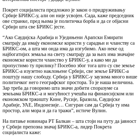
Покрет социјалиста предложио је закон о придруживању
Србије БРИКС-у, али он није усвојен. Сада, каже председник
ове странке, пред њима је политичка борба и да се објасни
Србији шта све БРИКС јесте.
“Ако Саудијска Арабија и Уједињени Арапски Емирати
сматрају да имају економске користи у сарадњи и чланству са
БРИКС-ом, а шта ми онда има да изгубимо. Ако неке од
најбогатијих земаља на свету сматрају да за њих има значајне
економске користи чланство у БРИКС-у, а како ми да
пропустимо ту прилику? Посебно због тога што су све земље
БРИКС-а изузетно наклоњене Србији, све земље БРИКС-а
поштују нашу слободу. Србија у БРИКС-у заузима много више
политичког него географског простора. То је наша величина.
Зар треба да говоримо шта значи добити споразуме са
земљама БРИКС-а и могућност учешћа на финансијском или
економском тржишту Кине, Русије, Бразила, Саудијске
Арабије, УАЕ, Индонезије… Сигуран сам да Србија ту има
простор, али мора и да га тражи”, истиче Вулин.
На питање новинара РТ Балкан – шта стоји на путу да јавност
у Србији препозна значај БРИКС-а, лидер Покрета
социјалиста каже: