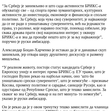
“За Србију је занимљиво и што сада активности БРИКС-а
обухватају све – од спорта преко хуманитарних, културних
активности до инвестиција, економије и финансија и спољне
политике. За Србију, која чува свој суверенитет, је најважније
да се не ради о уништавању суверенитета, већ на једнакости
права, уз разлике, које наравно постоје, понекад озбиљне, јер
свака држава прати свој национални интерес у оквиру
БРИКС-а и зна да пронађе нешто што је за њу најважније”,
поручио је руски амбасадор.
Александар Боцан-Харченко је истакао да је и данашњи скуп
занимљив, јер отвара ширу друштвену дискусију и размену
мишљења.
“У реалном животу, постоји статус кандидата Србије у
Европску унију и интерес према БРИКС-у. ЕУ тражи, што је
господин Вулин рекао на најбољи начин, оно ‘што би
уништавало српски суверенитет’, што је немогуће – признање
Косова, промену политике и сарадње, санкције Русији, као и
одустајање од Републике Српске, што је тешко замислити. За
сваког ко зна Србију, макар и на пет минута- то немогуће”,
указао је руски амбасадор.
Он је рекао да је у овом тренутку тешко замислити да чланица