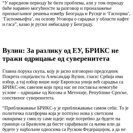
“У наредном периоду ће бити проблема, али у том периоду
биће наравно могућности за разговор и проналажење
прихватљивог решења између Београда и Русије и ‘Гаспорма’,
‘Гаспомњефта’, на основу Уговора о сарадњи у области нафте
и гаса”, казао је руски амбасадор у Београду.
Вулин: За разлику од ЕУ, БРИКС не
тражи одрицање од суверенитета
Главна порука скупа, коју је јасно изговорио председник
Покрета социјалиста Александар Вулин, гласи: Србија има
избор, а тај избор више није Европска унија већ сарадња са
БРИКС-ом, савезом који пред нас не поставља немогуће
услове – одрицање од Косова и Метохије, Републике Српске,
сопственог суверенитета.
“Приближавање БРИКС-у је приближавање самом себи. То је
политичка платформа која је потпуно нова у светским
оквирима у смислу саме идеје: није потребно да будете на
граници са Бразилом да бисте сарађивали са њима или да
будете у најбољим односима са Руском Федерацијом, а да не