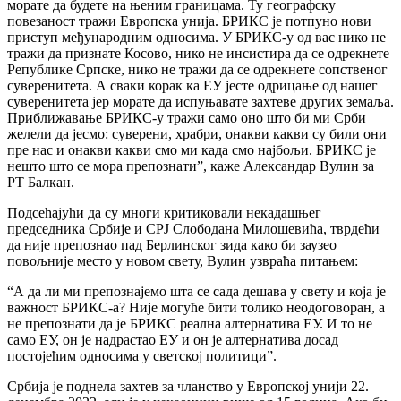
морате да будете на њеним границама. Ту географску
повезаност тражи Европска унија. БРИКС је потпуно нови
приступ међународним односима. У БРИКС-у од вас нико не
тражи да признате Косово, нико не инсистира да се одрекнете
Републике Српске, нико не тражи да се одрекнете сопственог
суверенитета. А сваки корак ка ЕУ јесте одрицање од нашег
суверенитета јер морате да испуњавате захтеве других земаља.
Приближавање БРИКС-у тражи само оно што би ми Срби
желели да јесмо: суверени, храбри, онакви какви су били они
пре нас и онакви какви смо ми када смо најбољи. БРИКС је
нешто што се мора препознати”, каже Александар Вулин за
РТ Балкан.
Подсећајући да су многи критиковали некадашњег
председника Србије и СРЈ Слободана Милошевића, тврдећи
да није препознао пад Берлинског зида како би заузео
повољније место у новом свету, Вулин узвраћа питањем:
“А да ли ми препознајемо шта се сада дешава у свету и која је
важност БРИКС-а? Није могуће бити толико неодоговоран, а
не препознати да је БРИКС реална алтернатива ЕУ. И то не
само ЕУ, он је надрастао ЕУ и он је алтернатива досад
постојећим односима у светској политици”.
Србија је поднела захтев за чланство у Европској унији 22.