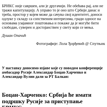
БРИКС није савршен, али је другачији. Не обећава рај, али не
тражи капитулацију. А управо то је оно што Србији данас и
треба, простор у којем може да сачува свој идентитет, доноси
одлуке у складу са сопственим интересима, гради односе на
основама узајамног поштовања и покаже да је могуће бити
слободан, суверен и достојанствен у свету који се мења.
Душан Опачић
Фотографије: Лола Ђорђевић @ Спутњик
У наставку доносимо изјаве које су поводом конференције
амбасадор Русије Александар Боцан-Харченко и
Александар Вулин дали за РТ Балкан:
Боцан-Харченко: Србија ће имати
подршку Русије за приступање