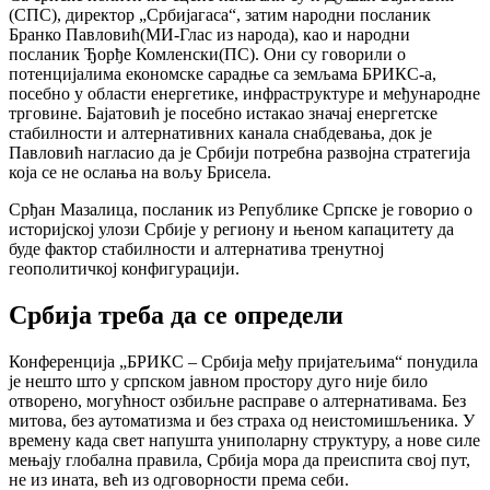
(СПС), директор „Србијагаса“, затим народни посланик
Бранко Павловић(МИ-Глас из народа), као и народни
посланик Ђорђе Комленски(ПС). Они су говорили о
потенцијалима економске сарадње са земљама БРИКС-а,
посебно у области енергетике, инфраструктуре и међународне
трговине. Бајатовић је посебно истакао значај енергетске
стабилности и алтернативних канала снабдевања, док је
Павловић нагласио да је Србији потребна развојна стратегија
која се не ослања на вољу Брисела.
Срђан Мазалица, посланик из Републике Српске је говорио о
историјској улози Србије у региону и њеном капацитету да
буде фактор стабилности и алтернатива тренутној
геополитичкој конфигурацији.
Србија треба да се определи
Конференција „БРИКС – Србија међу пријатељима“ понудила
је нешто што у српском јавном простору дуго није било
отворено, могућност озбиљне расправе о алтернативама. Без
митова, без аутоматизма и без страха од неистомишљеника. У
времену када свет напушта униполарну структуру, а нове силе
мењају глобална правила, Србија мора да преиспита свој пут,
не из ината, већ из одговорности према себи.