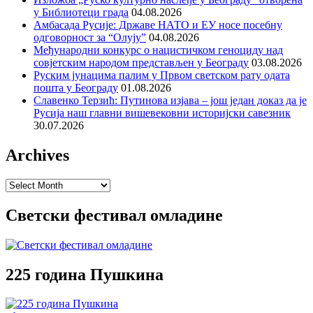
у Библиотеци града
04.08.2026
Амбасада Русије: Државе НАТО и ЕУ носе посебну
одговорност за “Олују”
04.08.2026
Међународни конкурс о нацистичком геноциду над
совјетским народом представљен у Београду
03.08.2026
Руским јунацима палим у Првом светском рату одата
пошта у Београду
01.08.2026
Славенко Терзић: Путинова изјава – још један доказ да је
Русија наш главни вишевековни историјски савезник
30.07.2026
Archives
Archives
Светски фестивал омладине
225 година Пушкина