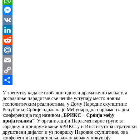
WhatsApp
Messenger
VK
LinkedIn
Reddit
Mail.Ru
Email
Copy
Link
Share
У тренутку када се глобални односи драматично мењају, а
досадашње парадигме све чешће уступају место новим
геополитичким реалностима, у Дому Народне скупштине
Републике Србије одржана је Међународна парламентарна
конференција под називом „
БРИКС – Србија међу
пријатељима
“. У организацији Парламентарне групе за
сарадњу и придруживање БРИКС-у и Института за стратешки
друштвени дијалог и уз подршку Народне скупштине, ова
конференција представља важан корак у покушају