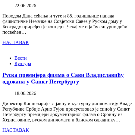
22.06.2026
Поводом Дана сећања и туге и 85. годишњице напада
фашистичке Немачке на Совјетски Савез у Руском дому у
Београду приређен је концерт „Чекај ме и ја ћу сигурно доћи“
посвећен…
НАСТАВАК
Вести
Култура
Руска премијера филма о Сави Владиславићу
одржана у Санкт Петербургу
18.06.2026
Директор Канцеларије за јавну и културну дипломатију Владе
Републике Србије Арно Гујон присуствовао је синоћ у Санкт
Петербургу премијери документарног филма о Србину из
Херцеговине, руском дипломати и блиском сараднику…
НАСТАВАК