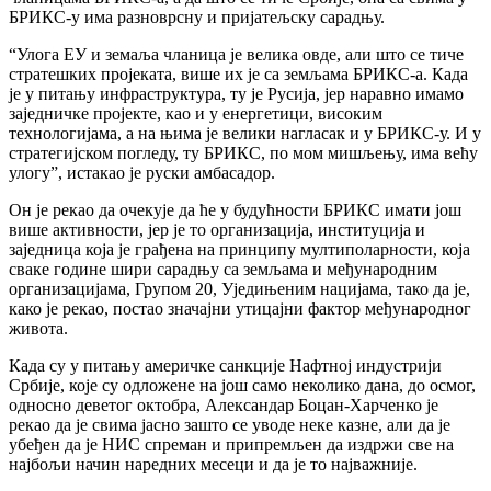
БРИКС-у има разноврсну и пријатељску сарадњу.
“Улога ЕУ и земаља чланица је велика овде, али што се тиче
стратешких пројеката, више их је са земљама БРИКС-а. Када
је у питању инфраструктура, ту је Русија, јер наравно имамо
заједничке пројекте, као и у енергетици, високим
технологијама, а на њима је велики нагласак и у БРИКС-у. И у
стратегијском погледу, ту БРИКС, по мом мишљењу, има већу
улогу”, истакао је руски амбасадор.
Он је рекао да очекује да ће у будућности БРИКС имати још
више активности, јер је то организација, институција и
заједница која је грађена на принципу мултиполарности, која
сваке године шири сарадњу са земљама и међународним
организацијама, Групом 20, Уједињеним нацијама, тако да је,
како је рекао, постао значајни утицајни фактор међународног
живота.
Када су у питању америчке санкције Нафтној индустрији
Србије, које су одложене на још само неколико дана, до осмог,
односно деветог октобра, Александар Боцан-Харченко је
рекао да је свима јасно зашто се уводе неке казне, али да је
убеђен да је НИС спреман и припремљен да издржи све на
најбољи начин наредних месеци и да је то најважније.