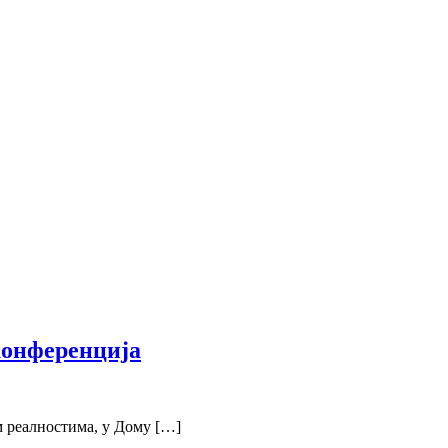
конференција
м реалностима, у Дому […]