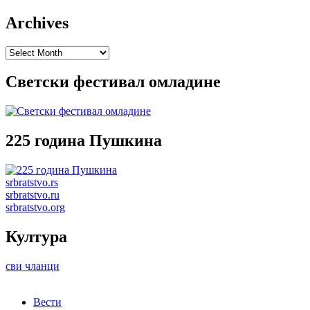
Archives
Archives
Светски фестивал омладине
225 година Пушкина
srbratstvo.rs
srbratstvo.ru
srbratstvo.org
Култура
сви чланци
Вести