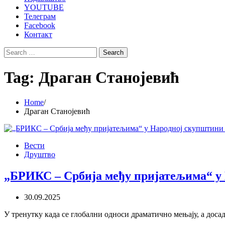
YOUTUBE
Телеграм
Facebook
Контакт
Search
for:
Tag:
Драган Станојевић
Home
Драган Станојевић
Вести
Друштво
„БРИКС – Србија међу пријатељима“ у
30.09.2025
У тренутку када се глобални односи драматично мењају, а дос