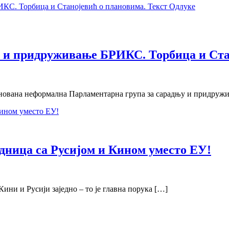
у и придруживање БРИКС. Торбица и Ста
снована неформална Парламентарна група за сарадњу и придруж
дница са Русијом и Кином уместо ЕУ!
ини и Русији заједно – то је главна порука […]