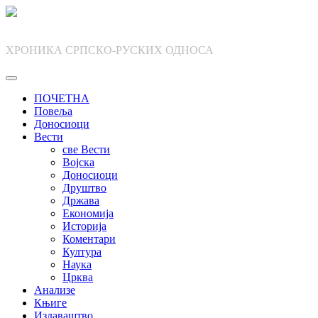
Skip
to
content
ХРОНИКА СРПСКО-РУСКИХ ОДНОСА
ПОЧЕТНА
Повеља
Доносиоци
Вести
све Вести
Војска
Доносиоци
Друштво
Држава
Економија
Историја
Коментари
Култура
Наука
Црква
Анализе
Књиге
Издаваштво