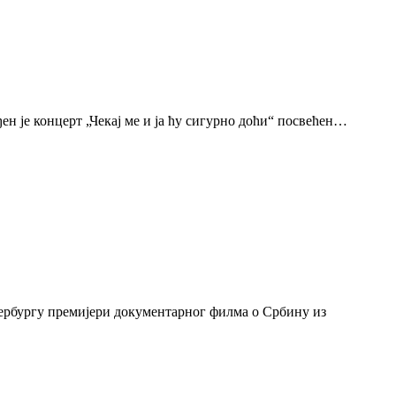
н је концерт „Чекај ме и ја ћу сигурно доћи“ посвећен…
тербургу премијери документарног филма о Србину из