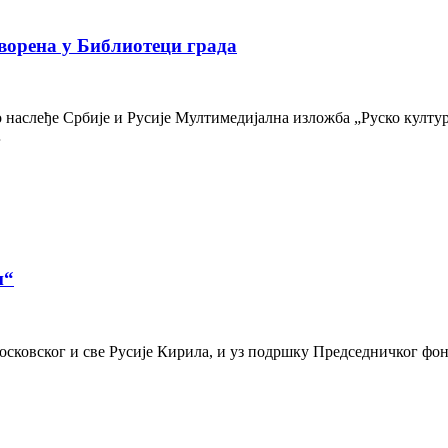
ворена у Библиотеци града
наслеђе Србије и Русије Мултимедијална изложба „Руско културн
…
и“
осковског и све Русије Кирила, и уз подршку Председничког фон