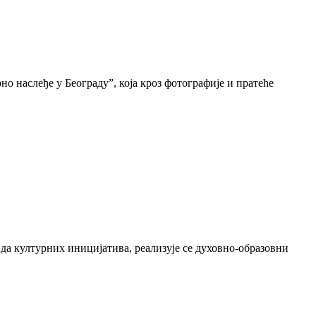
о наслеђе у Београду”, која кроз фотографије и пратеће
да културних иницијатива, реализује се духовно-образовни