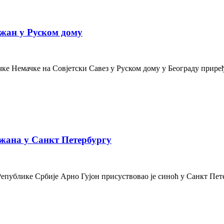
жан у Руском дому
е Немачке на Совјетски Савез у Руском дому у Београду приређе
жана у Санкт Петербургу
Републике Србије Арно Гујон присуствовао је синоћ у Санкт Пе