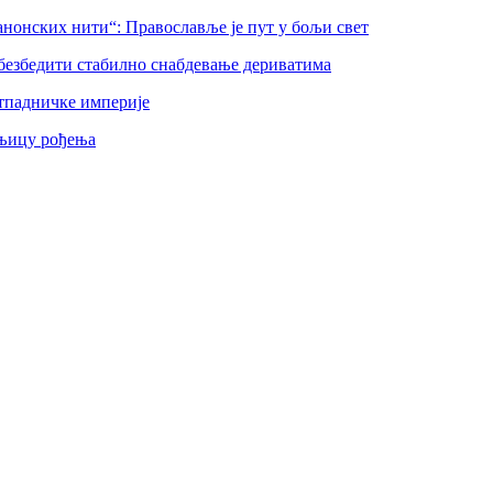
нонских нити“: Православље је пут у бољи свет
безбедити стабилно снабдевање дериватима
тпадничке империје
шњицу рођења