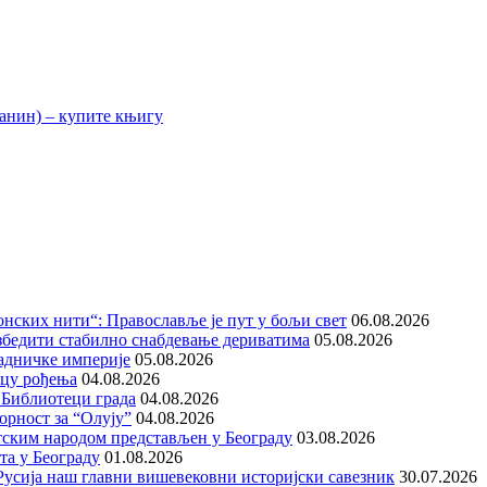
нских нити“: Православље је пут у бољи свет
06.08.2026
збедити стабилно снабдевање дериватима
05.08.2026
адничке империје
05.08.2026
ицу рођења
04.08.2026
 Библиотеци града
04.08.2026
орност за “Олују”
04.08.2026
тским народом представљен у Београду
03.08.2026
та у Београду
01.08.2026
е Русија наш главни вишевековни историјски савезник
30.07.2026