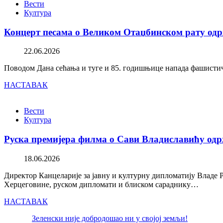
Вести
Култура
Концерт песама о Великом Отаџбинском рату одр
22.06.2026
Поводом Дана сећања и туге и 85. годишњице напада фашистичк
НАСТАВАК
Вести
Култура
Руска премијера филма о Сави Владиславићу одр
18.06.2026
Директор Канцеларије за јавну и културну дипломатију Владе 
Херцеговине, руском дипломати и блиском сараднику…
НАСТАВАК
Зеленски није добродошао ни у својој земљи!