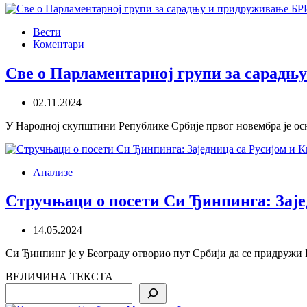
Вести
Коментари
Све о Парламентарној групи за сарадњ
02.11.2024
У Народној скупштини Републике Србије првог новембра је о
Анализе
Стручњаци о посети Си Ђинпинга: Заје
14.05.2024
Си Ђинпинг је у Београду отворио пут Србији да се придружи К
ВЕЛИЧИНА ТЕКСТА
Search