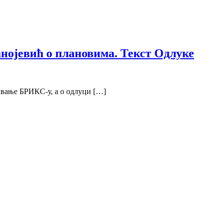
нојевић о плановима. Текст Одлуке
ивање БРИКС-у, а о одлуци […]