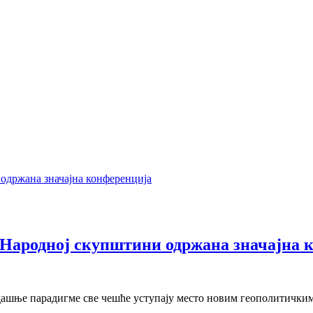
 Народној скупштини одржана значајна 
адашње парадигме све чешће уступају место новим геополитички