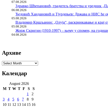
07.08.2026
Здравко Шћепановић, градитељ братства и уредник „Па
06.08.2026
Ђедовић Хандановић и Тјурдењев: Држава и НИС ће о
05.08.2026
Владимир Кршљанин: „Олуја“, раскринкавање и крај о
05.08.2026
Жорж Скригин (1910-1997) – њему у спомен, на годи
04.08.2026
Архиве
Архиве
Календар
August 2026
M
T
W
T
F
S
S
1
2
3
4
5
6
7
8
9
10
11
12
13
14
15
16