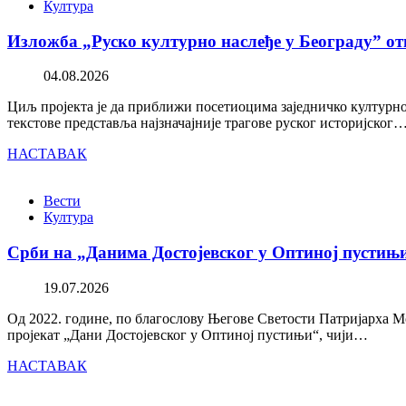
Култура
Изложба „Руско културно наслеђе у Београду” от
04.08.2026
Циљ пројекта је да приближи посетиоцима заједничко културно 
текстове представља најзначајније трагове руског историјског
НАСТАВАК
Вести
Култура
Срби на „Данима Достојевског у Оптиној пустињ
19.07.2026
Од 2022. године, по благослову Његове Светости Патријарха М
пројекат „Дани Достојевског у Оптиној пустињи“, чији…
НАСТАВАК