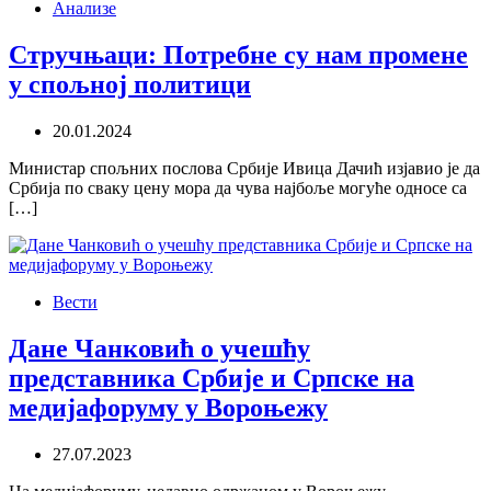
Анализе
Стручњаци: Потребне су нам промене
у спољној политици
20.01.2024
Министар спољних послова Србије Ивица Дачић изјавио је да
Србија по сваку цену мора да чува најбоље могуће односе са
[…]
Вести
Дане Чанковић о учешћу
представника Србије и Српске на
медијафоруму у Вороњежу
27.07.2023