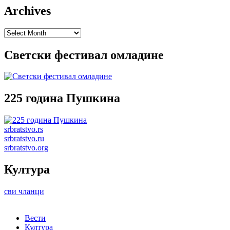
Archives
Archives
Светски фестивал омладине
225 година Пушкина
srbratstvo.rs
srbratstvo.ru
srbratstvo.org
Култура
сви чланци
Вести
Култура