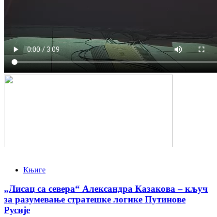
Књиге
„Лисац са севера“ Александра Казакова – кључ
за разумевање стратешке логике Путинове
Русије