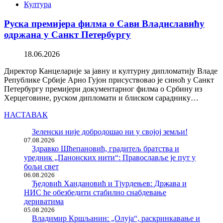
Култура
Руска премијера филма о Сави Владиславићу
одржана у Санкт Петербургу
18.06.2026
Директор Канцеларије за јавну и културну дипломатију Владе
Републике Србије Арно Гујон присуствовао је синоћ у Санкт
Петербургу премијери документарног филма о Србину из
Херцеговине, руском дипломати и блиском сараднику…
НАСТАВАК
Зеленски није добродошао ни у својој земљи!
07.08.2026
Здравко Шћепановић, градитељ братства и
уредник „Панонских нити“: Православље је пут у
бољи свет
06.08.2026
Ђедовић Хандановић и Тјурдењев: Држава и
НИС ће обезбедити стабилно снабдевање
дериватима
05.08.2026
Владимир Кршљанин: „Олуја“, раскринкавање и