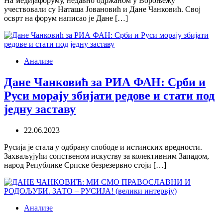
На медијафоруму, недавно одржаном у Вороњежу
учествовали су Наташа Јовановић и Дане Чанковић. Свој
осврт на форум написао је Дане […]
Анализе
Дане Чанковић за РИА ФАН: Срби и
Руси морају збијати редове и стати под
једну заставу
22.06.2023
Русија је стала у одбрану слободе и истинских вредности.
Захваљујући сопственом искуству за колективним Западом,
народ Републике Српске безрезервно стоји […]
Анализе