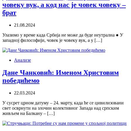
човеку вук, а код нас је човек човеку –
брат
21.08.2024
Улазимо у време када Србија не може да буде неутрална ● У
западној философији, човек је човеку вук, а у […]
Анализе
Дане Чанковић: Именом Христовим
победићемо
22.03.2024
У сусрет црном датуму – 24. марту, када ће се цивилизовани
свет осврнути на злочин колективног Запада над српским
живљем на Балкану – […]