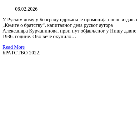
06.02.2026
У Руском дому у Београду одржана је промоција новог издања
„Књиге о братству“, капиталног дела руског аутора
Александра Курчанинова, први пут објављеног у Нишу давне
1936. године. Ово вече окупило…
Read More
БРАТСТВО 2022.