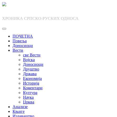
Skip
to
content
ХРОНИКА СРПСКО-РУСКИХ ОДНОСА
ПОЧЕТНА
Повеља
Доносиоци
Вести
све Вести
Војска
Доносиоци
Друштво
Држава
Економија
Историја
Коментари
Култура
Наука
Црква
Анализе
Књиге
Издаваштво