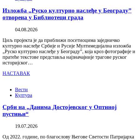
Изложба „Руско културно наслеђе у Београду”
отворена у Библиотеци града
04.08.2026
Циљ пројекта је да приближи посетиоцима заједничко
културно наслеђе Србије и Русије Мултимедијална изложба
„Руско културно наслеђе у Београду”, која кроз фотографије и
пратеће текстове представља најзначајније трагове руског
историјског…
НАСТАВАК
Вести
Култура
Срби на „Данима Достојевског у Оптиној
пустињи“
19.07.2026
Од 2022. године, по благослову Његове Светости Патријарха