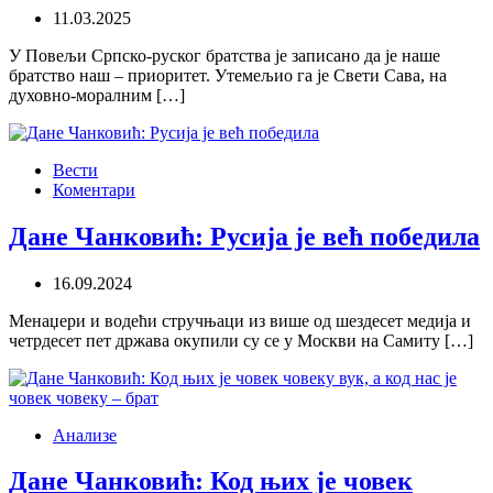
11.03.2025
У Повељи Српско-руског братства је записано да је наше
братство наш – приоритет. Утемељио га је Свети Сава, на
духовно-моралним […]
Вести
Коментари
Дане Чанковић: Русија је већ победила
16.09.2024
Менаџери и водећи стручњаци из више од шездесет медија и
четрдесет пет држава окупили су се у Москви на Самиту […]
Анализе
Дане Чанковић: Код њих је човек