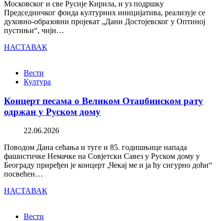
Московског и све Русије Кирила, и уз подршку
Председничког фонда културних иницијатива, реализује се
духовно-образовни пројекат „Дани Достојевског у Оптиној
пустињи“, чији…
НАСТАВАК
Вести
Култура
Концерт песама о Великом Отаџбинском рату
одржан у Руском дому
22.06.2026
Поводом Дана сећања и туге и 85. годишњице напада
фашистичке Немачке на Совјетски Савез у Руском дому у
Београду приређен је концерт „Чекај ме и ја ћу сигурно доћи“
посвећен…
НАСТАВАК
Вести