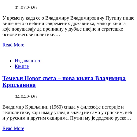
05.07.2026
У времену када се о Владимиру Владимировичу Путину пише
више него о већини савремених државника, мало је књига
које покушавају да проникну у дубље идејне и стратешке
основе његове политике.…
Read More
Издаваштво
Књиге
Темељи Новог света – нова књига Владимира
Кршљанина
04.04.2026
Владимир Кршљанин (1960) спада у филозофе историје и
геополитике, који имају углед и значај не само у српским, већ
и у руским и другим оквирима. Путин му је доделио руско…
Read More