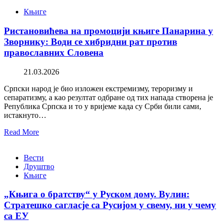
Књиге
Ристановићева на промоцији књиге Панарина у
Зворнику: Води се хибридни рат против
православних Словена
21.03.2026
Српски народ је био изложен екстремизму, тероризму и
сепаратизму, а као резултат одбране од тих напада створена је
Република Српска и то у вријеме када су Срби били сами,
истакнуто…
Read More
Вести
Друштво
Књиге
„Књига о братству“ у Руском дому. Вулин:
Стратешко сагласје са Русијом у свему, ни у чему
са ЕУ