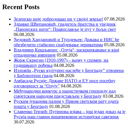
Recent Posts
Зеленски није добродошао ни у својој земљи!
07.08.2026
Здравко Шћепановић, градитељ братства и уредник
„Панонских нити“: Православље је пут у бољи свет
06.08.2026
Ђедовић Хандановић и Тјурдењев: Држава и НИС ће
обезбедити стабилно снабдевање дериватима
05.08.2026
Владимир Кршљанин: „Олуја“, раскринкавање и крај
отпадничке империје
05.08.2026
Жорж Скригин (1910-1997) – њему у спомен, на
годишњицу рођења
04.08.2026
Изложба „Руско културно наслеђе у Београду” отворена
у Библиотеци града
04.08.2026
Амбасада Русије: Државе НАТО и ЕУ носе посебну
одговорност за “Олују”
04.08.2026
Међународни конкурс о нацистичком геноциду над
совјетским народом представљен у Београду
03.08.2026
Руским јунацима палим у Првом светском рату одата
пошта у Београду
01.08.2026
Славенко Терзић: Путинова изјава – још један доказ да је
Русија наш главни вишевековни историјски савезник
30.07.2026