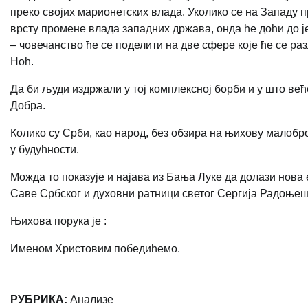
преко својих марионетских влада. Уколико се на Западу п
врсту промене влада западних држава, онда ће доћи до ј
– човечанство ће се поделити на две сфере које ће се ра
Ноћ.
Да би људи издржали у тој комплексној борби и у што већ
Добра.
Колико су Срби, као народ, без обзира на њихову малоброј
у будућности.
Можда то показује и најава из Бања Луке да долази нова
Саве Србског и духовни ратници светог Сергија Радоњеш
Њихова порука је :
Именом Христовим победићемо.
РУБРИКА:
Анализе