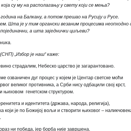
 која су му на располагању у свету који се мења?
година на Балкану, а потом прешао на Русију и Русе.
ем. Шта је
у
тим органски везаним процесима неопходно 
 појединачни, а шта заједнички циљеви?
ника.
(СНП) „Избор је наш“
каже:
невино страдалим, Небеско царство је загарантовано.
њиме озваничен дуг процес у којем је Центар светске моћи
вог великог противника, а Срби нису одбацили свој крст,
и њиховом генетском структуром.
енитета и идентитета (држава, народа, религија),
 који је по Божијој вољи и створити њиховог – наликчовек
.
ораз ни победа, јер борба није завршена.