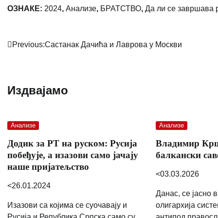
ОЗНАКЕ:
2024
,
Анализе
,
БРАТСТВО
,
Да ли се завршава 
Post
Previous:
Састанак Дачића и Лаврова у Москви
navigation
Издвајамо
Анализе
Анализе
Додик за РТ на руском: Русија
Владимир Крш
побеђује, а изазови само јачају
балкански сав
наше пријатељство
<03.03.2026
<26.01.2024
Данас, се јасно 
Изазови са којима се суочавају и
олигархија систе
Русија и Република Српска само су
антипод правосла