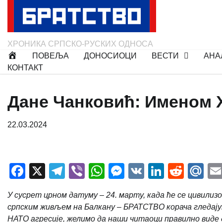
Skip
to
content
ХРОНИКА СРПСКО-РУСКИХ ОДНОСА
ПОВЕЉА
ДОНОСИОЦИ
ВЕСТИ
АНА
КОНТАКТ
Дане Чанковић: Именом
22.03.2024
Facebook
X
Telegram
Viber
WhatsApp
Messenger
VK
LinkedI
Redd
Ma
У сусрет црном датуму –
24.
марту, када ће се цивилиз
српским живљем на Балкану
– БРАТСТВО корача гледају
НАТО агресије, желимо да наши читаоци правилно виде