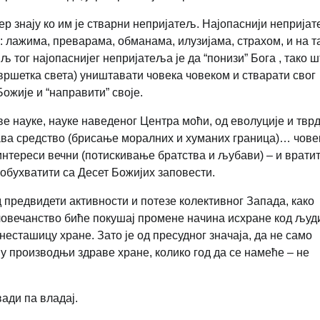
јер знају ко им је стварни непријатељ. Најопаснији неприја
: лажима, преварама, обманама, илузијама, страхом, и на т
љ тог најопаснијег непријатеља је да “понизи” Бога , тако ш
свршетка света) уништавати човека човеком и стварати свог
ожије и “направити” своје.
е науке, науке наведеног Центра моћи, од еволуције и твр
ава средство (брисање моралних и хуманих граница)… човек
 интереси вечни (потискивање братства и љубави) – и врати
 обухватити са Десет Божијих заповести.
 предвидети активности и потезе колективног Запада, како
овечанство биће покушај промене начина исхране код људи
несташицу хране. Зато је од пресудног значаја, да не само
у производњи здраве хране, колико год да се намеће – не
ади па владај.