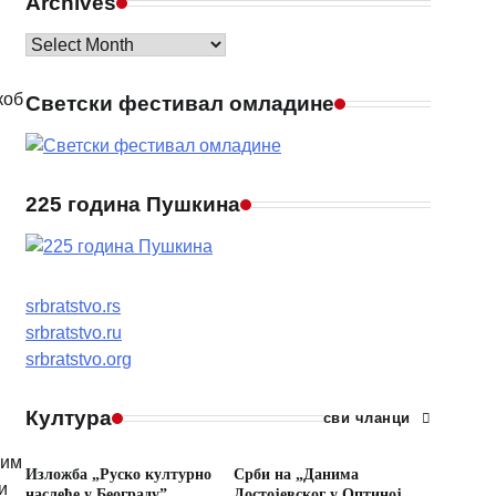
Archives
Archives
коб
Светски фестивал омладине
225 година Пушкина
srbratstvo.rs
srbratstvo.ru
srbratstvo.org
Култура
сви чланци
ним
Изложба „Руско културно
Срби на „Данима
и
наслеђе у Београду”
Достојевског у Оптиној