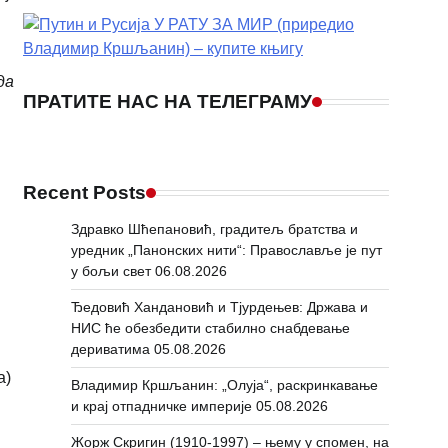
да
ПРАТИТЕ НАС НА ТЕЛЕГРАМУ
Recent Posts
Здравко Шћепановић, градитељ братства и
уредник „Панонских нити“: Православље је пут
у бољи свет
06.08.2026
Ђедовић Хандановић и Тјурдењев: Држава и
НИС ће обезбедити стабилно снабдевање
дериватима
05.08.2026
а)
Владимир Кршљанин: „Олуја“, раскринкавање
и крај отпадничке империје
05.08.2026
Жорж Скригин (1910-1997) – њему у спомен, на