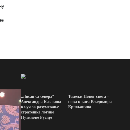
ну
не
„Лисац са севера“
Темељи Новог света –
Александра Казакова –
нова књига Владимира
кључ за разумевање
Кршљанина
стратешке логике
Путинове Русије