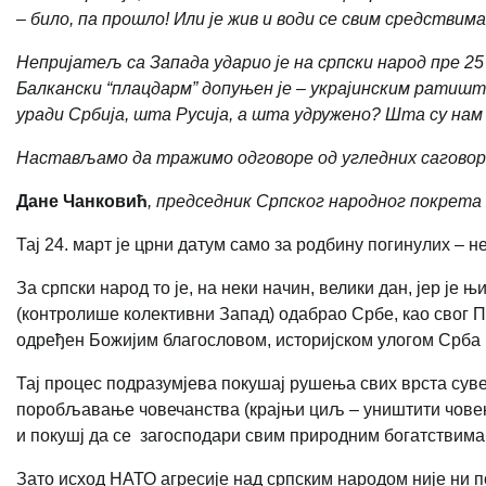
– било, па прошло! Или је жив и води се свим средствима
Непријатељ са Запада ударио је на српски народ пре 25 
Балкански “плацдарм” допуњен је – украјинским ратишт
уради Србија, шта Русија, а шта удружено? Шта су нам
Настављамо да тражимо одговоре од угледних саговор
Дане Чанковић
, председник Српског народног покрета 
Тај 24. март је црни датум само за родбину погинулих – 
За српски народ то је, на неки начин, велики дан, јер је 
(контролише колективни Запад) одабрао Србе, као свог Пр
одређен Божијим благословом, историјском улогом Срба 
Тај процес подразумјева покушај рушења свих врста сувер
поробљавање човечанства (крајњи циљ – уништити човека
и покушј да се загосподари свим природним богатствима
Зато исход НАТО агресије над српским народом није ни п