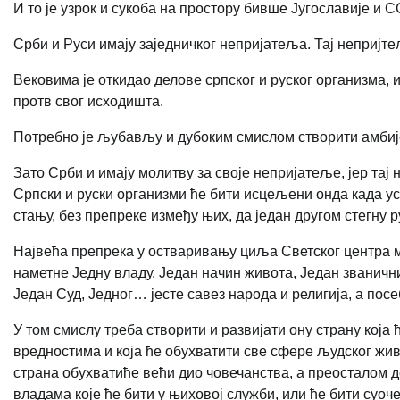
И то је узрок и сукоба на простору бивше Југославије и 
Срби и Руси имају заједничког непријатеља. Тај непријте
Вековима је откидао делове српског и руског организма, и
протв свог исходишта.
Потребно је љубављу и дубоким смислом створити амбијен
Зато Срби и имају молитву за своје непријатеље, јер тај 
Српски и руски организми ће бити исцељени онда када усп
стању, без препреке између њих, да један другом стегну р
Највећа препрека у остваривању циља Светског центра мо
наметне Једну владу, Један начин живота, Један званични 
Један Суд, Једног… јесте савез народа и религија, а по
У том смислу треба створити и развијати ону страну кој
вредностима и која ће обухватити све сфере људског живо
страна обухватиће већи дио човечанства, а преосталом 
владама које ће бити у њиховој служби, или ће бити суоч