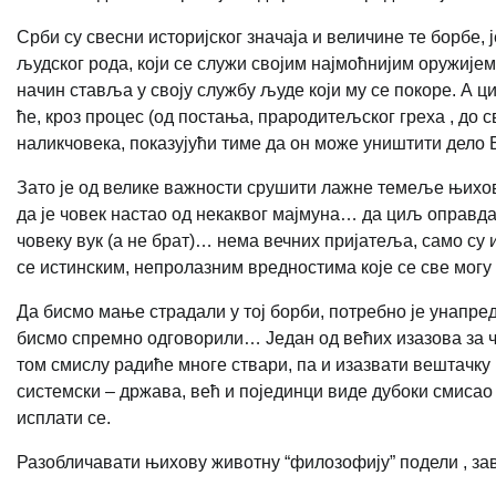
Срби су свесни историјског значаја и величине те борбе, 
људског рода, који се служи својим најмоћнијим оружијем
начин ставља у своју службу људе који му се покоре. А ци
ће, кроз процес (од постања, прародитељског греха , до 
наликчовека, показујући тиме да он може уништити дело Б
Зато је од велике важности срушити лажне темеље њихов
да је човек настао од некаквог мајмуна… да циљ оправд
човеку вук (а не брат)… нема вечних пријатеља, само су
се истинским, непролазним вредностима које се све могу
Да бисмо мање страдали у тој борби, потребно је унапред
бисмо спремно одговорили… Један од већих изазова за ч
том смислу радиће многе ствари, па и изазвати вештачку 
системски – држава, већ и појединци виде дубоки смисао 
исплати се.
Разобличавати њихову животну “филозофију” подели , зав