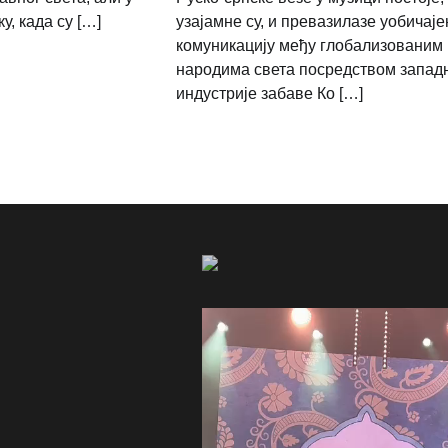
у, када су […]
узајамне су, и превазилазе уобичаје
комуникацију међу глобализованим
народима света посредством запад
индустрије забаве Ко […]
Video
Player