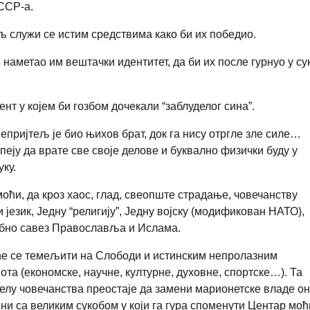
СССР-а.
љ служи се истим средствима како би их победио.
 наметао им вештачки идентитет, да би их после гурнуо у су
т у којем би гозбом дочекали “заблуделог сина”.
непријтељ је био њихов брат, док га нису отргле зле силе…
еју да врате све своје делове и буквално физички буду у
уку.
ћи, да кроз хаос, глад, свеопште страдање, човечанству
језик, Једну “религију”, Једну војску (модификован НАТО),
себно савез Православља и Ислама.
а ће се темељити на Слободи и истинским непролазним
та (економске, научне, културне, духовне, спортске…). Та
делу човечанства преостаје да замени марионетске владе о
ени са великим сукобом у који га гура споменути Центар моћ