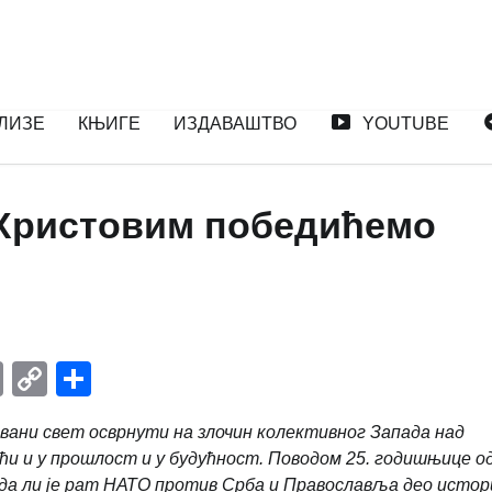
ЛИЗЕ
КЊИГЕ
ИЗДАВАШТВО
YOUTUBE
 Христовим победићемо
n
it
il.Ru
Email
Copy
Share
Link
овани свет осврнути на злочин колективног Запада над
ћи и у прошлост и у будућност. Поводом 25.
годишњице о
 да ли је рат НАТО против Срба и Православља део истор