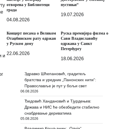
отворена у Библиотеци
пустињи“
уту
града
не
19.07.2026
04.08.2026
Концерт песама о Великом
Руска премијера филма о
Отаџбинском рату одржан
Сави Владиславићу
у Руском дому
одржана у Санкт
Петербургу
22.06.2026
и и
18.06.2026
Здравко Шћепановић, градитељ
ог
братства и уредник „Панонских нити“:
Православље је пут у бољи свет
06.08.2026
Ђедовић Хандановић и Тјурдењев:
Држава и НИС ће обезбедити стабилно
снабдевање дериватима
05.08.2026
Владимир Кршљанин: „Олуја“,