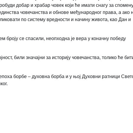
робуди добар и храбар човек који ће имати снагу за спомен
единства човечанства и обнове међународног права, а ако 
зликовати по систему вредности и начину живота, као Дан и
ем броју се спасили, неопходна је вера у коначну победу
ност, били значајни за историју човечанства, толико ће бит
 епоха борбе – духовна борба и у њој Духовни ратници Свет
ког.