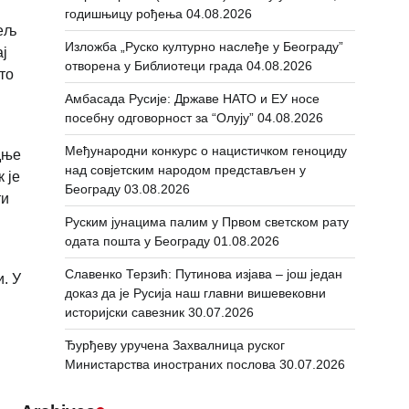
годишњицу рођења
04.08.2026
тељ
Изложба „Руско културно наслеђе у Београду”
ај
отворена у Библиотеци града
04.08.2026
то
Амбасада Русије: Државе НАТО и ЕУ носе
посебну одговорност за “Олују”
04.08.2026
Међународни конкурс о нацистичком геноциду
дње
над совјетским народом представљен у
 је
Београду
03.08.2026
ти
Руским јунацима палим у Првом светском рату
одата пошта у Београду
01.08.2026
Славенко Терзић: Путинова изјава – још један
. У
доказ да је Русија наш главни вишевековни
историјски савезник
30.07.2026
Ђурђеву уручена Захвалница руског
Министарства иностраних послова
30.07.2026