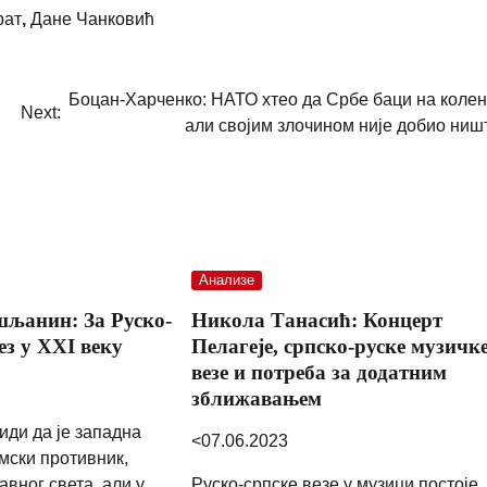
рат
,
Дане Чанковић
Боцан-Харченко: НАТО хтео да Србе баци на колен
Next:
али својим злочином није добио ниш
Анализе
љанин: За Руско-
Никола Танасић: Концерт
ез у ХХI веку
Пелагеје, српско-руске музичк
везе и потреба за додатним
зближавањем
види да је западна
<07.06.2023
мски противник,
вног света, али у
Руско-српске везе у музици постоје,