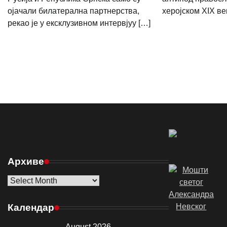
ојачали билатерална партнерства,
херојском ХIХ век
рекао је у ексклузивном интервјуу […]
Архиве
Архиве
Календар
August 2026