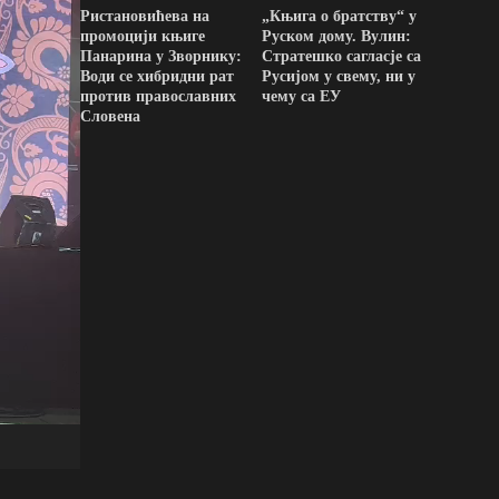
Ристановићева на
„Књига о братству“ у
промоцији књиге
Руском дому. Вулин:
Панарина у Зворнику:
Стратешко сагласје са
Води се хибридни рат
Русијом у свему, ни у
против православних
чему са ЕУ
Словена