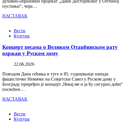
духовно-образовни пројекат „Дани Достојевског у Оптиној
пустињи“, чији…
НАСТАВАК
Вести
Култура
Концерт песама о Великом Отаџбинском рату
одржан у Руском дому
22.06.2026
Поводом Дана сећања и туге и 85. годишњице напада
фашистичке Немачке на Совјетски Савез у Руском дому у
Београду приређен је концерт „Чекај ме и ја ћу сигурно доћи“
посвећен…
НАСТАВАК
Вести
Култура