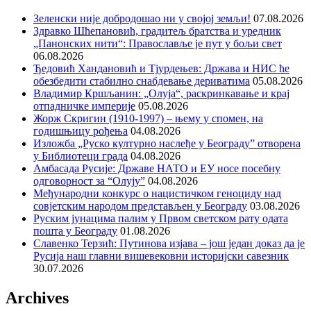
Зеленски није добродошао ни у својој земљи!
07.08.2026
Здравко Шћепановић, градитељ братства и уредник
„Панонских нити“: Православље је пут у бољи свет
06.08.2026
Ђедовић Хандановић и Тјурдењев: Држава и НИС ће
обезбедити стабилно снабдевање дериватима
05.08.2026
Владимир Кршљанин: „Олуја“, раскринкавање и крај
отпадничке империје
05.08.2026
Жорж Скригин (1910-1997) – њему у спомен, на
годишњицу рођења
04.08.2026
Изложба „Руско културно наслеђе у Београду” отворена
у Библиотеци града
04.08.2026
Амбасада Русије: Државе НАТО и ЕУ носе посебну
одговорност за “Олују”
04.08.2026
Међународни конкурс о нацистичком геноциду над
совјетским народом представљен у Београду
03.08.2026
Руским јунацима палим у Првом светском рату одата
пошта у Београду
01.08.2026
Славенко Терзић: Путинова изјава – још један доказ да је
Русија наш главни вишевековни историјски савезник
30.07.2026
Archives