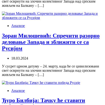
свет осврнути на злочин колективног Запада над српским
живљем на Балкану – […]
Анализе
Зоран Милошевић: Спречити разорно
деловање Запада и зближити се са
Русијом
18.03.2024
У сусрет црном датуму – 24. марту, када ће се цивилизовани
свет осврнути на злочин колективног Запада над српским
живљем на Балкану – […]
Анализе
Ђуро Билбија: Тачку ће ставити