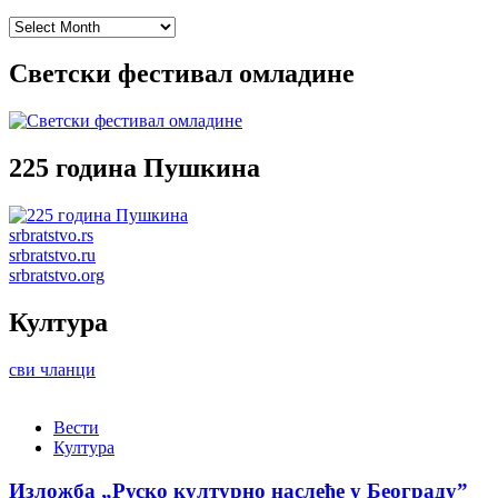
Archives
Светски фестивал омладине
225 година Пушкина
srbratstvo.rs
srbratstvo.ru
srbratstvo.org
Култура
сви чланци
Вести
Култура
Изложба „Руско културно наслеђе у Београду”