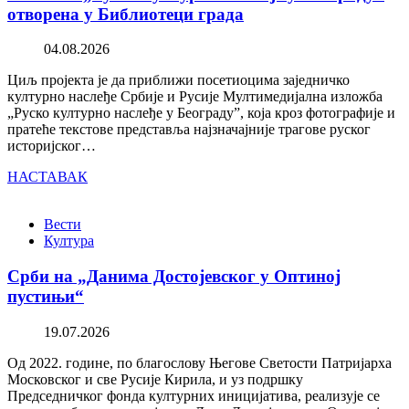
отворена у Библиотеци града
04.08.2026
Циљ пројекта је да приближи посетиоцима заједничко
културно наслеђе Србије и Русије Мултимедијална изложба
„Руско културно наслеђе у Београду”, која кроз фотографије и
пратеће текстове представља најзначајније трагове руског
историјског…
НАСТАВАК
Вести
Култура
Срби на „Данима Достојевског у Оптиној
пустињи“
19.07.2026
Од 2022. године, по благослову Његове Светости Патријарха
Московског и све Русије Кирила, и уз подршку
Председничког фонда културних иницијатива, реализује се