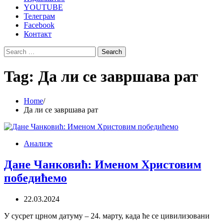
YOUTUBE
Телеграм
Facebook
Контакт
Search
for:
Tag:
Да ли се завршава рат
Home
Да ли се завршава рат
Анализе
Дане Чанковић: Именом Христовим
победићемо
22.03.2024
У сусрет црном датуму – 24. марту, када ће се цивилизовани