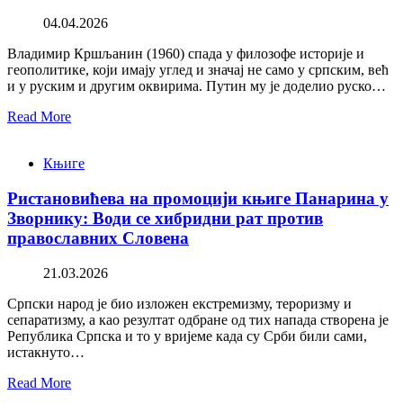
04.04.2026
Владимир Кршљанин (1960) спада у филозофе историје и
геополитике, који имају углед и значај не само у српским, већ
и у руским и другим оквирима. Путин му је доделио руско…
Read More
Књиге
Ристановићева на промоцији књиге Панарина у
Зворнику: Води се хибридни рат против
православних Словена
21.03.2026
Српски народ је био изложен екстремизму, тероризму и
сепаратизму, а као резултат одбране од тих напада створена је
Република Српска и то у вријеме када су Срби били сами,
истакнуто…
Read More