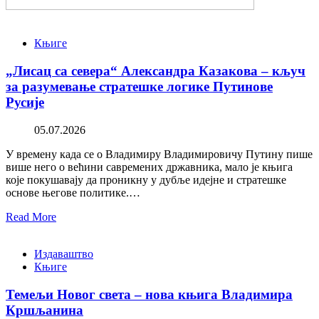
Књиге
„Лисац са севера“ Александра Казакова – кључ
за разумевање стратешке логике Путинове
Русије
05.07.2026
У времену када се о Владимиру Владимировичу Путину пише
више него о већини савремених државника, мало је књига
које покушавају да проникну у дубље идејне и стратешке
основе његове политике.…
Read More
Издаваштво
Књиге
Темељи Новог света – нова књига Владимира
Кршљанина