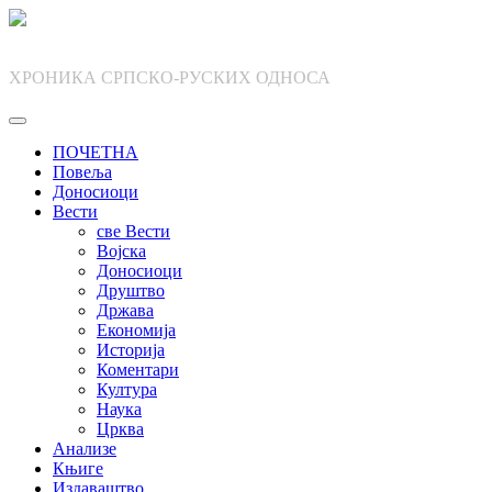
Skip
to
content
ХРОНИКА СРПСКО-РУСКИХ ОДНОСА
ПОЧЕТНА
Повеља
Доносиоци
Вести
све Вести
Војска
Доносиоци
Друштво
Држава
Економија
Историја
Коментари
Култура
Наука
Црква
Анализе
Књиге
Издаваштво