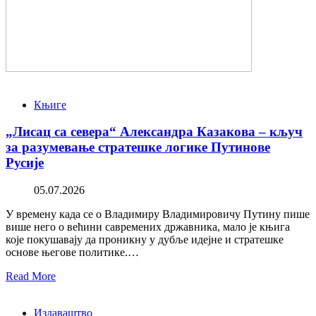
Књиге
„Лисац са севера“ Александра Казакова – кључ
за разумевање стратешке логике Путинове
Русије
05.07.2026
У времену када се о Владимиру Владимировичу Путину пише
више него о већини савремених државника, мало је књига
које покушавају да проникну у дубље идејне и стратешке
основе његове политике.…
Read More
Издаваштво