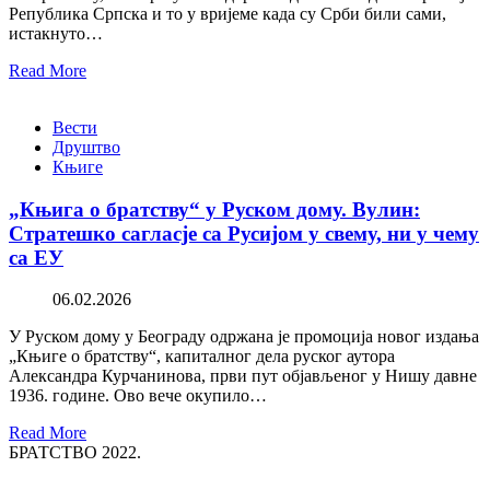
Република Српска и то у вријеме када су Срби били сами,
истакнуто…
Read More
Вести
Друштво
Књиге
„Књига о братству“ у Руском дому. Вулин:
Стратешко сагласје са Русијом у свему, ни у чему
са ЕУ
06.02.2026
У Руском дому у Београду одржана је промоција новог издања
„Књиге о братству“, капиталног дела руског аутора
Александра Курчанинова, први пут објављеног у Нишу давне
1936. године. Ово вече окупило…
Read More
БРАТСТВО 2022.