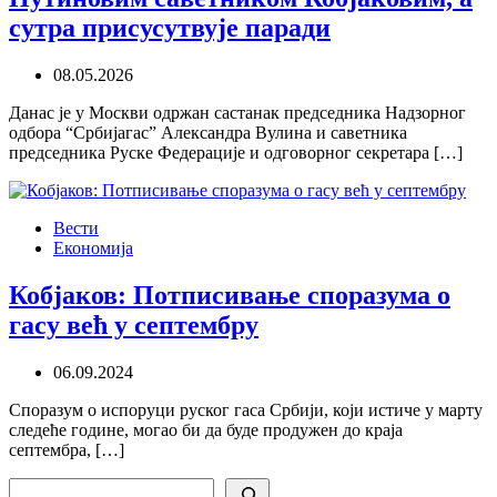
сутра присусутвује паради
08.05.2026
Данас је у Москви одржан састанак председника Надзорног
одбора “Србијагас” Александра Вулина и саветника
председника Руске Федерације и одговорног секретара […]
Вести
Економија
Кобјаков: Потписивање споразума о
гасу већ у септембру
06.09.2024
Споразум о испоруци руског гаса Србији, који истиче у марту
следеће године, могао би да буде продужен до краја
септембра, […]
Search