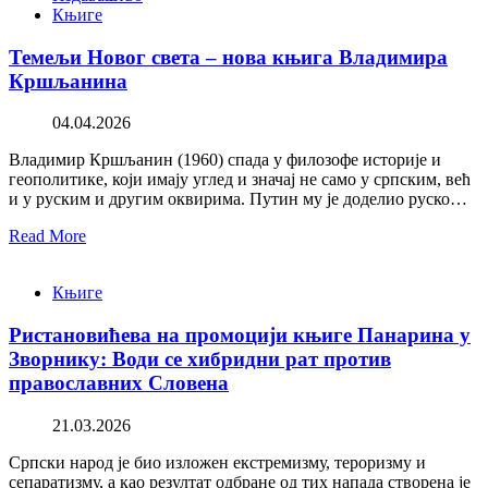
Књиге
Темељи Новог света – нова књига Владимира
Кршљанина
04.04.2026
Владимир Кршљанин (1960) спада у филозофе историје и
геополитике, који имају углед и значај не само у српским, већ
и у руским и другим оквирима. Путин му је доделио руско…
Read More
Књиге
Ристановићева на промоцији књиге Панарина у
Зворнику: Води се хибридни рат против
православних Словена
21.03.2026
Српски народ је био изложен екстремизму, тероризму и
сепаратизму, а као резултат одбране од тих напада створена је