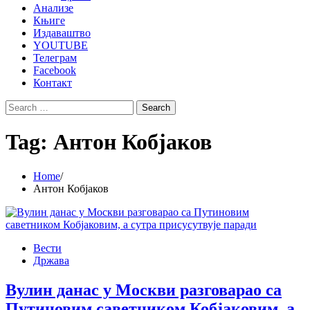
Анализе
Књиге
Издаваштво
YOUTUBE
Телеграм
Facebook
Контакт
Search
for:
Tag:
Антон Кобјаков
Home
Антон Кобјаков
Вести
Држава
Вулин данас у Москви разговарао са
Путиновим саветником Кобјаковим, а