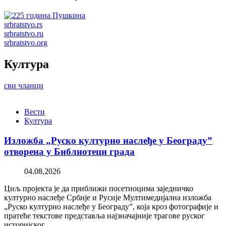
srbratstvo.rs
srbratstvo.ru
srbratstvo.org
Култура
сви чланци
Вести
Култура
Изложба „Руско културно наслеђе у Београду”
отворена у Библиотеци града
04.08.2026
Циљ пројекта је да приближи посетиоцима заједничко
културно наслеђе Србије и Русије Мултимедијална изложба
„Руско културно наслеђе у Београду”, која кроз фотографије и
пратеће текстове представља најзначајније трагове руског
историјског…