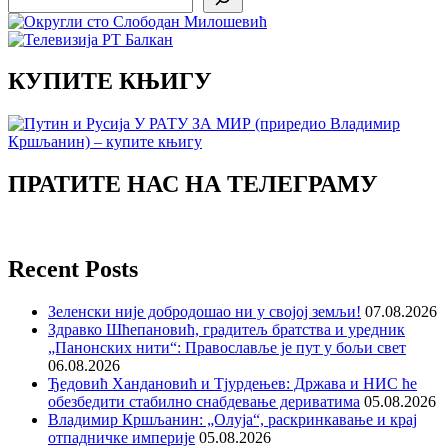
КУПИТЕ КЊИГУ
ПРАТИТЕ НАС НА ТЕЛЕГРАМУ
Recent Posts
Зеленски није добродошао ни у својој земљи!
07.08.2026
Здравко Шћепановић, градитељ братства и уредник
„Панонских нити“: Православље је пут у бољи свет
06.08.2026
Ђедовић Хандановић и Тјурдењев: Држава и НИС ће
обезбедити стабилно снабдевање дериватима
05.08.2026
Владимир Кршљанин: „Олуја“, раскринкавање и крај
отпадничке империје
05.08.2026