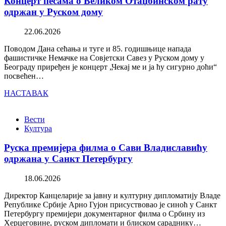
Концерт песама о Великом Отаџбинском рату
одржан у Руском дому
22.06.2026
Поводом Дана сећања и туге и 85. годишњице напада
фашистичке Немачке на Совјетски Савез у Руском дому у
Београду приређен је концерт „Чекај ме и ја ћу сигурно доћи“
посвећен…
НАСТАВАК
Вести
Култура
Руска премијера филма о Сави Владиславићу
одржана у Санкт Петербургу
18.06.2026
Директор Канцеларије за јавну и културну дипломатију Владе
Републике Србије Арно Гујон присуствовао је синоћ у Санкт
Петербургу премијери документарног филма о Србину из
Херцеговине, руском дипломати и блиском сараднику…