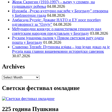
Жорж Скригин (1910-1997) – њему у спомен, на
годишњицу рођења
04.08.2026
Изложба „Руско културно наслеђе у Београду” отворена
у Библиотеци града
04.08.2026
Амбасада Русије: Државе НАТО и ЕУ носе посебну
одговорност за “Олују”
04.08.2026
Међународни конкурс о нацистичком геноциду над
совјетским народом представљен у Београду
03.08.2026
Руским јунацима палим у Првом светском рату одата
пошта у Београду
01.08.2026
Славенко Терзић: Путинова изјава – још један доказ да је
Русија наш главни вишевековни историјски савезник
30.07.2026
Archives
Archives
Светски фестивал омладине
225 година Пушкина