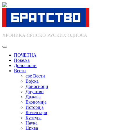
Skip
to
content
ХРОНИКА СРПСКО-РУСКИХ ОДНОСА
ПОЧЕТНА
Повеља
Доносиоци
Вести
све Вести
Војска
Доносиоци
Друштво
Држава
Економија
Историја
Коментари
Култура
Наука
Црква