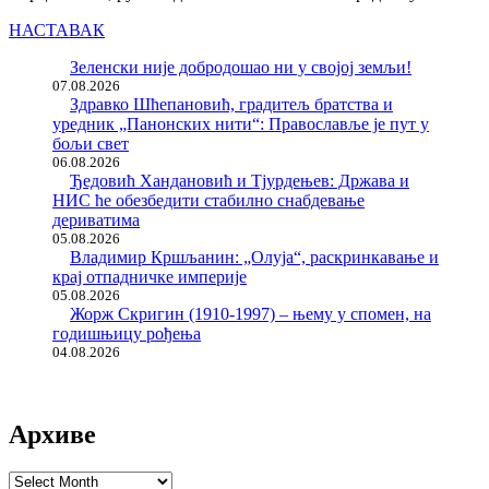
НАСТАВАК
Зеленски није добродошао ни у својој земљи!
07.08.2026
Здравко Шћепановић, градитељ братства и
уредник „Панонских нити“: Православље је пут у
бољи свет
06.08.2026
Ђедовић Хандановић и Тјурдењев: Држава и
НИС ће обезбедити стабилно снабдевање
дериватима
05.08.2026
Владимир Кршљанин: „Олуја“, раскринкавање и
крај отпадничке империје
05.08.2026
Жорж Скригин (1910-1997) – њему у спомен, на
годишњицу рођења
04.08.2026
Архиве
Архиве