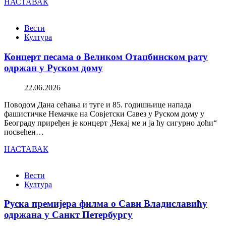
НАСТАВАК
Вести
Култура
Концерт песама о Великом Отаџбинском рату
одржан у Руском дому
22.06.2026
Поводом Дана сећања и туге и 85. годишњице напада
фашистичке Немачке на Совјетски Савез у Руском дому у
Београду приређен је концерт „Чекај ме и ја ћу сигурно доћи“
посвећен…
НАСТАВАК
Вести
Култура
Руска премијера филма о Сави Владиславићу
одржана у Санкт Петербургу