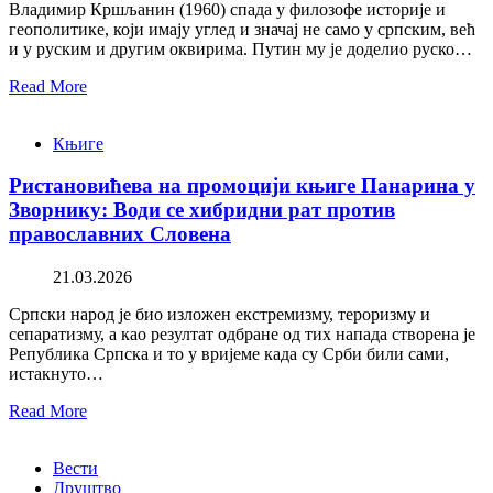
Владимир Кршљанин (1960) спада у филозофе историје и
геополитике, који имају углед и значај не само у српским, већ
и у руским и другим оквирима. Путин му је доделио руско…
Read More
Књиге
Ристановићева на промоцији књиге Панарина у
Зворнику: Води се хибридни рат против
православних Словена
21.03.2026
Српски народ је био изложен екстремизму, тероризму и
сепаратизму, а као резултат одбране од тих напада створена је
Република Српска и то у вријеме када су Срби били сами,
истакнуто…
Read More
Вести
Друштво