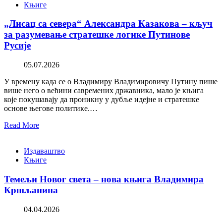
Књиге
„Лисац са севера“ Александра Казакова – кључ
за разумевање стратешке логике Путинове
Русије
05.07.2026
У времену када се о Владимиру Владимировичу Путину пише
више него о већини савремених државника, мало је књига
које покушавају да проникну у дубље идејне и стратешке
основе његове политике.…
Read More
Издаваштво
Књиге
Темељи Новог света – нова књига Владимира
Кршљанина
04.04.2026