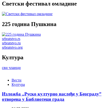
Светски фестивал омладине
225 година Пушкина
srbratstvo.rs
srbratstvo.ru
srbratstvo.org
Култура
сви чланци
Вести
Култура
Изложба „Руско културно наслеђе у Београду”
отворена у Библиотеци града