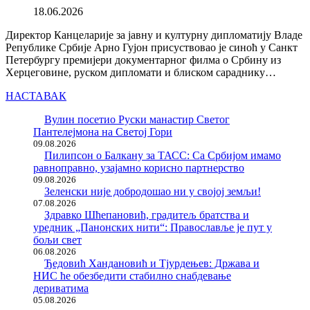
18.06.2026
Директор Канцеларије за јавну и културну дипломатију Владе
Републике Србије Арно Гујон присуствовао је синоћ у Санкт
Петербургу премијери документарног филма о Србину из
Херцеговине, руском дипломати и блиском сараднику…
НАСТАВАК
Вулин посетио Руски манастир Светог
Пантелејмона на Светој Гори
09.08.2026
Пилипсон о Балкану за ТАСС: Са Србијом имамо
равноправно, узајамно корисно партнерство
09.08.2026
Зеленски није добродошао ни у својој земљи!
07.08.2026
Здравко Шћепановић, градитељ братства и
уредник „Панонских нити“: Православље је пут у
бољи свет
06.08.2026
Ђедовић Хандановић и Тјурдењев: Држава и
НИС ће обезбедити стабилно снабдевање
дериватима
05.08.2026