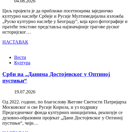
04.08.2026
Циљ пројекта је да приближи посетиоцима заједничко
културно наслеђе Србије и Русије Мултимедијална изложба
„Руско културно наслеђе у Београду”, која кроз фотографије и
пратеће текстове представља најзначајније трагове руског
историјског…
НАСТАВАК
Вести
Култура
Срби на „Данима Достојевског у Оптиној
пустињи“
19.07.2026
Од 2022. године, по благослову Његове Светости Патријарха
Московског и све Русије Кирила, и уз подршку
Председничког фонда културних иницијатива, реализује се
духовно-образовни пројекат „Дани Достојевског у Оптиној
пустињи“, чији…