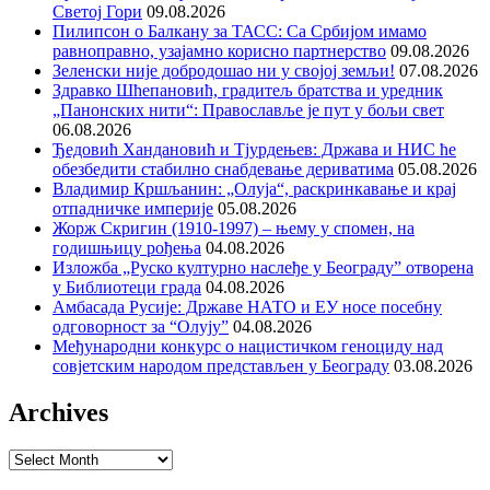
Светој Гори
09.08.2026
Пилипсон о Балкану за ТАСС: Са Србијом имамо
равноправно, узајамно корисно партнерство
09.08.2026
Зеленски није добродошао ни у својој земљи!
07.08.2026
Здравко Шћепановић, градитељ братства и уредник
„Панонских нити“: Православље је пут у бољи свет
06.08.2026
Ђедовић Хандановић и Тјурдењев: Држава и НИС ће
обезбедити стабилно снабдевање дериватима
05.08.2026
Владимир Кршљанин: „Олуја“, раскринкавање и крај
отпадничке империје
05.08.2026
Жорж Скригин (1910-1997) – њему у спомен, на
годишњицу рођења
04.08.2026
Изложба „Руско културно наслеђе у Београду” отворена
у Библиотеци града
04.08.2026
Амбасада Русије: Државе НАТО и ЕУ носе посебну
одговорност за “Олују”
04.08.2026
Међународни конкурс о нацистичком геноциду над
совјетским народом представљен у Београду
03.08.2026
Archives
Archives