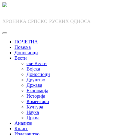
Skip
to
content
ХРОНИКА СРПСКО-РУСКИХ ОДНОСА
ПОЧЕТНА
Повеља
Доносиоци
Вести
све Вести
Војска
Доносиоци
Друштво
Држава
Економија
Историја
Коментари
Култура
Наука
Црква
Анализе
Књиге
Издаваштво