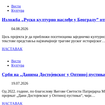
Вести
Култура
Изложба „Руско културно наслеђе у Београду” от
04.08.2026
Циљ пројекта је да приближи посетиоцима заједничко културно 
текстове представља најзначајније трагове руског историјског
НАСТАВАК
Вести
Култура
Срби на „Данима Достојевског у Оптиној пустињ
19.07.2026
Од 2022. године, по благослову Његове Светости Патријарха М
пројекат „Дани Достојевског у Оптиној пустињи“, чији…
НАСТАВАК