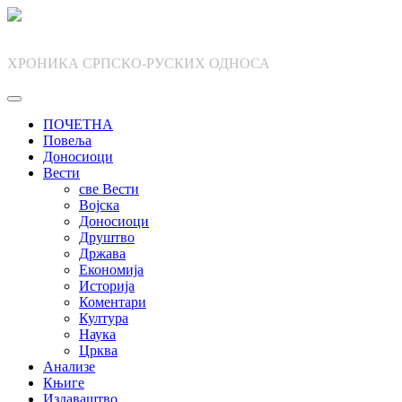
Skip
to
content
ХРОНИКА СРПСКО-РУСКИХ ОДНОСА
ПОЧЕТНА
Повеља
Доносиоци
Вести
све Вести
Војска
Доносиоци
Друштво
Држава
Економија
Историја
Коментари
Култура
Наука
Црква
Анализе
Књиге
Издаваштво