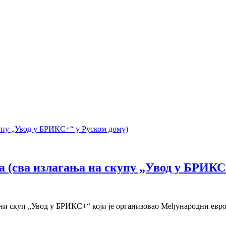
ија (сва излагања на скупу „Увод у БРИК
чни скуп „Увод у БРИКС+“ који је организовао Међународни евро