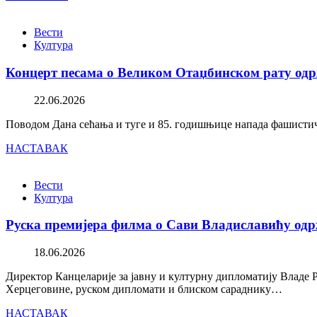
Вести
Култура
Концерт песама о Великом Отаџбинском рату одр
22.06.2026
Поводом Дана сећања и туге и 85. годишњице напада фашистичк
НАСТАВАК
Вести
Култура
Руска премијера филма о Сави Владиславићу одр
18.06.2026
Директор Канцеларије за јавну и културну дипломатију Владе 
Херцеговине, руском дипломати и блиском сараднику…
НАСТАВАК