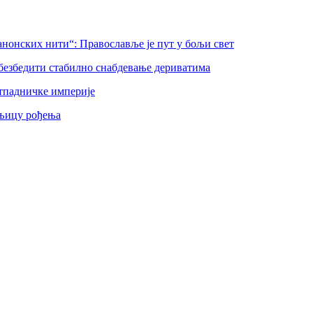
нонских нити“: Православље је пут у бољи свет
безбедити стабилно снабдевање дериватима
тпадничке империје
шњицу рођења