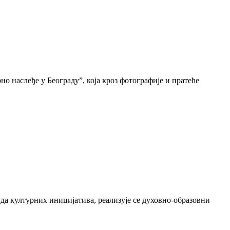
о наслеђе у Београду”, која кроз фотографије и пратеће
да културних иницијатива, реализује се духовно-образовни