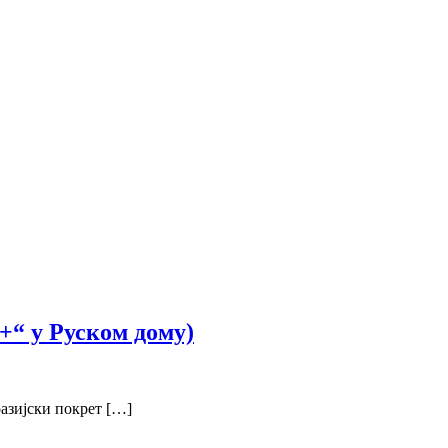
С+“ у Руском дому)
азијски покрет […]