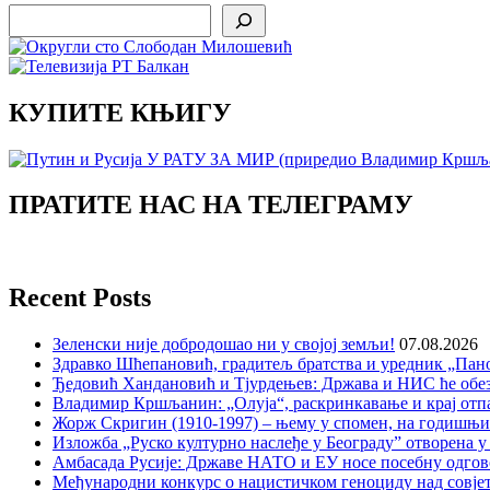
Search
КУПИТЕ КЊИГУ
ПРАТИТЕ НАС НА ТЕЛЕГРАМУ
Recent Posts
Зеленски није добродошао ни у својој земљи!
07.08.2026
Здравко Шћепановић, градитељ братства и уредник „Пано
Ђедовић Хандановић и Тјурдењев: Држава и НИС ће обе
Владимир Кршљанин: „Олуја“, раскринкавање и крај отп
Жорж Скригин (1910-1997) – њему у спомен, на годишњ
Изложба „Руско културно наслеђе у Београду” отворена у
Амбасада Русије: Државе НАТО и ЕУ носе посебну одгов
Међународни конкурс о нацистичком геноциду над совје