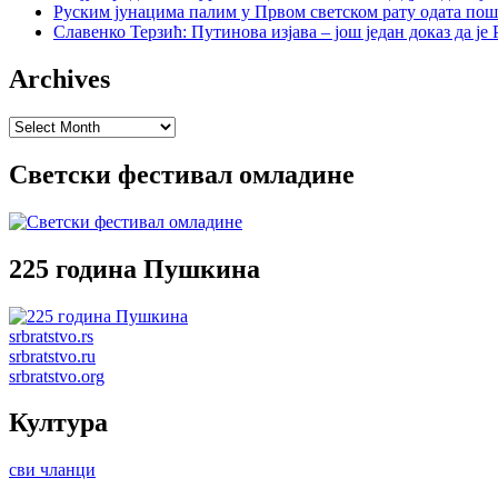
Руским јунацима палим у Првом светском рату одата пош
Славенко Терзић: Путинова изјава – још један доказ да ј
Archives
Archives
Светски фестивал омладине
225 година Пушкина
srbratstvo.rs
srbratstvo.ru
srbratstvo.org
Култура
сви чланци