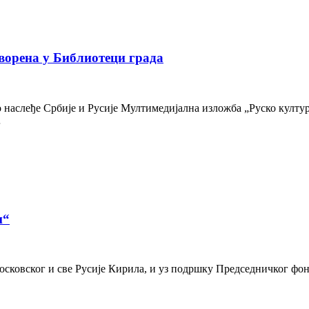
ворена у Библиотеци града
наслеђе Србије и Русије Мултимедијална изложба „Руско културн
…
и“
осковског и све Русије Кирила, и уз подршку Председничког фон