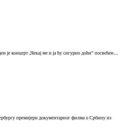
н је концерт „Чекај ме и ја ћу сигурно доћи“ посвећен…
тербургу премијери документарног филма о Србину из