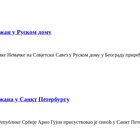
жан у Руском дому
е Немачке на Совјетски Савез у Руском дому у Београду приређе
жана у Санкт Петербургу
Републике Србије Арно Гујон присуствовао је синоћ у Санкт Пе