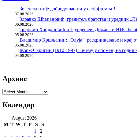
Зеленски није добродошао ни у својој земљи!
07.08.2026
Здравко Шћепановић, градитељ братства и уредник „Па
06.08.2026
Ђедовић Хандановић и Тјурдењев: Држава и НИС ће о
05.08.2026
Владимир Кршљанин: „Олуја“, раскринкавање и крај о
05.08.2026
Жорж Скригин (1910-1997) – њему у спомен, на годи
04.08.2026
Архиве
Архиве
Календар
August 2026
M
T
W
T
F
S
S
1
2