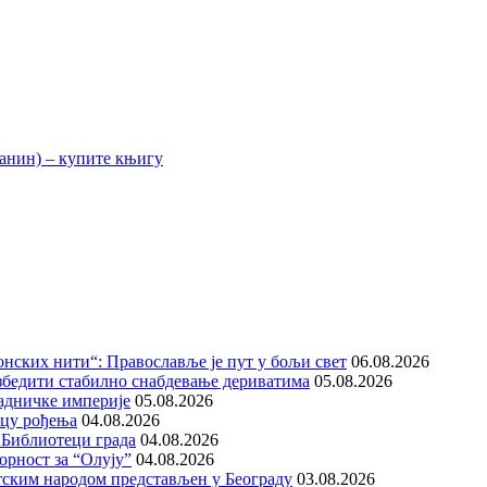
нских нити“: Православље је пут у бољи свет
06.08.2026
збедити стабилно снабдевање дериватима
05.08.2026
адничке империје
05.08.2026
ицу рођења
04.08.2026
 Библиотеци града
04.08.2026
орност за “Олују”
04.08.2026
тским народом представљен у Београду
03.08.2026