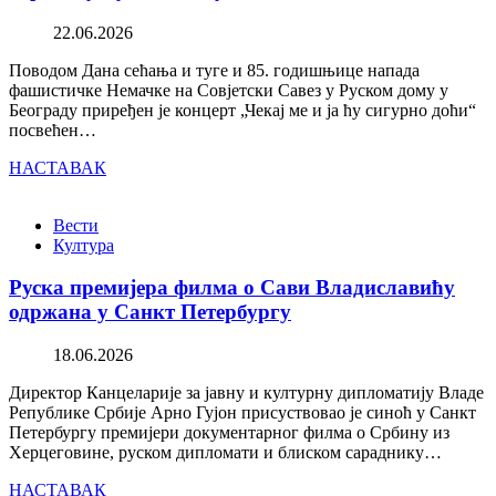
22.06.2026
Поводом Дана сећања и туге и 85. годишњице напада
фашистичке Немачке на Совјетски Савез у Руском дому у
Београду приређен је концерт „Чекај ме и ја ћу сигурно доћи“
посвећен…
НАСТАВАК
Вести
Култура
Руска премијера филма о Сави Владиславићу
одржана у Санкт Петербургу
18.06.2026
Директор Канцеларије за јавну и културну дипломатију Владе
Републике Србије Арно Гујон присуствовао је синоћ у Санкт
Петербургу премијери документарног филма о Србину из
Херцеговине, руском дипломати и блиском сараднику…
НАСТАВАК