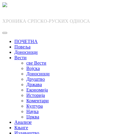
Skip
to
content
ХРОНИКА СРПСКО-РУСКИХ ОДНОСА
ПОЧЕТНА
Повеља
Доносиоци
Вести
све Вести
Војска
Доносиоци
Друштво
Држава
Економија
Историја
Коментари
Култура
Наука
Црква
Анализе
Књиге
Издаваштво