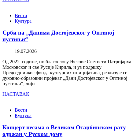
Вести
Култура
Срби на „Данима Достојевског у Оптиној
пустињи“
19.07.2026
Од 2022. године, по благослову Његове Светости Патријарха
Московског и све Русије Кирила, и уз подршку
Председничког фонда културних иницијатива, реализује се
духовно-образовни пројекат „Дани Достојевског у Оптиној
пустињи“, чији…
НАСТАВАК
Вести
Култура
Концерт песама о Великом Отаџбинском рату
одржан у Руском дому