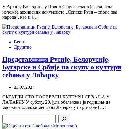
У Архиву Војводине у Новом Саду свечано је отворена
изложба архивских докумената „Српски Руси – спона два
народа”, као и […]
Вести
Друштво
Представници Русије, Белорусије,
Бугарске и Србије на скупу о култури
сећања у Лаћарку
23.07.2024
ОКРУГЛИ СТО ПОСВЕЋЕН КУЛТУРИ СЕЋАЊА У
ЛАЋАРКУ У суботу, 20. јула обележена је годишњица
масовног одласка мештана Лаћарка у партизане […]
Search