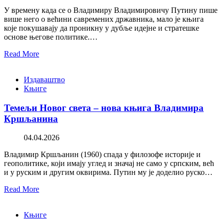
У времену када се о Владимиру Владимировичу Путину пише
више него о већини савремених државника, мало је књига
које покушавају да проникну у дубље идејне и стратешке
основе његове политике.…
Read More
Издаваштво
Књиге
Темељи Новог света – нова књига Владимира
Кршљанина
04.04.2026
Владимир Кршљанин (1960) спада у филозофе историје и
геополитике, који имају углед и значај не само у српским, већ
и у руским и другим оквирима. Путин му је доделио руско…
Read More
Књиге