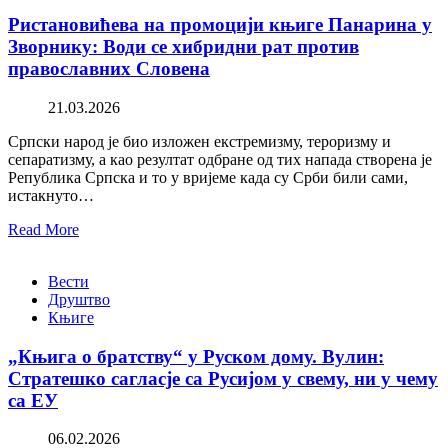
Ристановићева на промоцији књиге Панарина у
Зворнику: Води се хибридни рат против
православних Словена
21.03.2026
Српски народ је био изложен екстремизму, тероризму и
сепаратизму, а као резултат одбране од тих напада створена је
Република Српска и то у вријеме када су Срби били сами,
истакнуто…
Read More
Вести
Друштво
Књиге
„Књига о братству“ у Руском дому. Вулин:
Стратешко сагласје са Русијом у свему, ни у чему
са ЕУ
06.02.2026