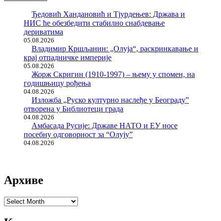
Ђедовић Хандановић и Тјурдењев: Држава и
НИС ће обезбедити стабилно снабдевање
дериватима
05.08.2026
Владимир Кршљанин: „Олуја“, раскринкавање и
крај отпадничке империје
05.08.2026
Жорж Скригин (1910-1997) – њему у спомен, на
годишњицу рођења
04.08.2026
Изложба „Руско културно наслеђе у Београду”
отворена у Библиотеци града
04.08.2026
Амбасада Русије: Државе НАТО и ЕУ носе
посебну одговорност за “Олују”
04.08.2026
Архиве
Архиве