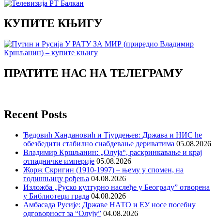
КУПИТЕ КЊИГУ
ПРАТИТЕ НАС НА ТЕЛЕГРАМУ
Recent Posts
Ђедовић Хандановић и Тјурдењев: Држава и НИС ће
обезбедити стабилно снабдевање дериватима
05.08.2026
Владимир Кршљанин: „Олуја“, раскринкавање и крај
отпадничке империје
05.08.2026
Жорж Скригин (1910-1997) – њему у спомен, на
годишњицу рођења
04.08.2026
Изложба „Руско културно наслеђе у Београду” отворена
у Библиотеци града
04.08.2026
Амбасада Русије: Државе НАТО и ЕУ носе посебну
одговорност за “Олују”
04.08.2026