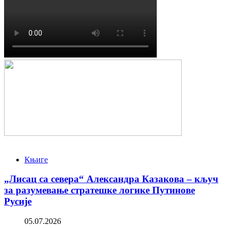
Књиге
„Лисац са севера“ Александра Казакова – кључ
за разумевање стратешке логике Путинове
Русије
05.07.2026