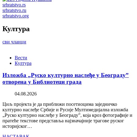
srbratstvo.rs
srbratstvo.ru
srbratstvo.org
Култура
сви чланци
Вести
Култура
Изложба „Руско културно наслеђе у Београду”
отворена у Библиотеци града
04.08.2026
Циљ пројекта је да приближи посетиоцима заједничко
културно наслеђе Србије и Русије Мултимедијална изложба
„Руско културно наслеђе у Београду”, која кроз фотографије и
пратеће текстове представља најзначајније трагове руског
историјског…
НАСТАВАК