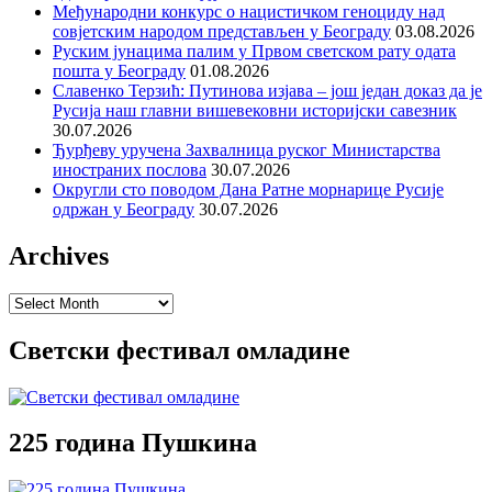
Међународни конкурс о нацистичком геноциду над
совјетским народом представљен у Београду
03.08.2026
Руским јунацима палим у Првом светском рату одата
пошта у Београду
01.08.2026
Славенко Терзић: Путинова изјава – још један доказ да је
Русија наш главни вишевековни историјски савезник
30.07.2026
Ђурђеву уручена Захвалница руског Министарства
иностраних послова
30.07.2026
Округли сто поводом Дана Ратне морнарице Русије
одржан у Београду
30.07.2026
Archives
Archives
Светски фестивал омладине
225 година Пушкина