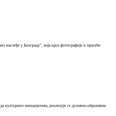
о наслеђе у Београду”, која кроз фотографије и пратеће
да културних иницијатива, реализује се духовно-образовни