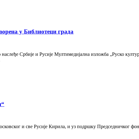
ворена у Библиотеци града
наслеђе Србије и Русије Мултимедијална изложба „Руско културн
…
и“
осковског и све Русије Кирила, и уз подршку Председничког фон