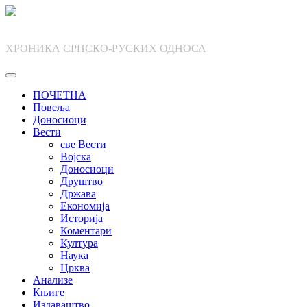
Skip
to
content
ХРОНИКА СРПСКО-РУСКИХ ОДНОСА
ПОЧЕТНА
Повеља
Доносиоци
Вести
све Вести
Војска
Доносиоци
Друштво
Држава
Економија
Историја
Коментари
Култура
Наука
Црква
Анализе
Књиге
Издаваштво