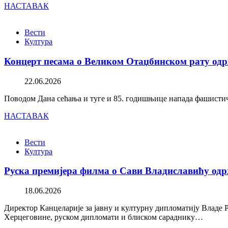
НАСТАВАК
Вести
Култура
Концерт песама о Великом Отаџбинском рату одр
22.06.2026
Поводом Дана сећања и туге и 85. годишњице напада фашистичк
НАСТАВАК
Вести
Култура
Руска премијера филма о Сави Владиславићу одр
18.06.2026
Директор Канцеларије за јавну и културну дипломатију Владе 
Херцеговине, руском дипломати и блиском сараднику…