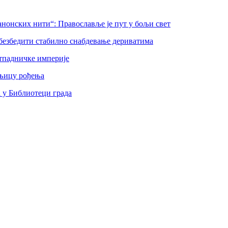
нонских нити“: Православље је пут у бољи свет
безбедити стабилно снабдевање дериватима
тпадничке империје
шњицу рођења
а у Библиотеци града