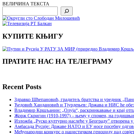
ВЕЛИЧИНА ТЕКСТА
Search
КУПИТЕ КЊИГУ
ПРАТИТЕ НАС НА ТЕЛЕГРАМУ
Recent Posts
Здравко Шћепановић, градитељ братства и уредник „Пано
Ђедовић Хандановић и Тјурдењев: Држава и НИС ће обе
Владимир Кршљанин: „Олуја“, раскринкавање и крај отп
Жорж Скригин (1910-1997) – њему у спомен, на годишњ
Изложба „Руско културно наслеђе у Београду” отворена у
Амбасада Русије: Државе НАТО и ЕУ носе посебну одгов
Међународни конкурс о нацистичком геноциду над совје