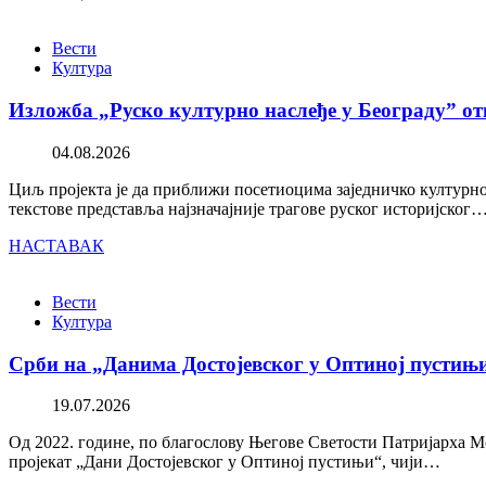
Вести
Култура
Изложба „Руско културно наслеђе у Београду” от
04.08.2026
Циљ пројекта је да приближи посетиоцима заједничко културно 
текстове представља најзначајније трагове руског историјског
НАСТАВАК
Вести
Култура
Срби на „Данима Достојевског у Оптиној пустињ
19.07.2026
Од 2022. године, по благослову Његове Светости Патријарха М
пројекат „Дани Достојевског у Оптиној пустињи“, чији…