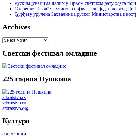
Руским јунацима палим у Првом светском рату одата пош
Славенко Терзић: Путинова изјава – још један доказ да ј
Ђурђеву уручена Захвалница руског Министарства иност
Archives
Archives
Светски фестивал омладине
225 година Пушкина
srbratstvo.rs
srbratstvo.ru
srbratstvo.org
Култура
сви чланци