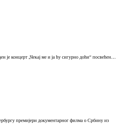
н је концерт „Чекај ме и ја ћу сигурно доћи“ посвећен…
тербургу премијери документарног филма о Србину из