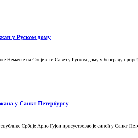
жан у Руском дому
е Немачке на Совјетски Савез у Руском дому у Београду приређе
жана у Санкт Петербургу
Републике Србије Арно Гујон присуствовао је синоћ у Санкт Пе