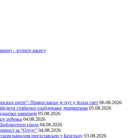
нских нити“: Православље је пут у бољи свет
06.08.2026
збедити стабилно снабдевање дериватима
05.08.2026
адничке империје
05.08.2026
ицу рођења
04.08.2026
 Библиотеци града
04.08.2026
орност за “Олују”
04.08.2026
тским народом представљен у Београду
03.08.2026