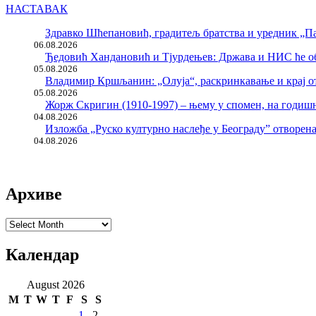
НАСТАВАК
Здравко Шћепановић, градитељ братства и уредник „Па
06.08.2026
Ђедовић Хандановић и Тјурдењев: Држава и НИС ће о
05.08.2026
Владимир Кршљанин: „Олуја“, раскринкавање и крај о
05.08.2026
Жорж Скригин (1910-1997) – њему у спомен, на годи
04.08.2026
Изложба „Руско културно наслеђе у Београду” отворен
04.08.2026
Архиве
Архиве
Календар
August 2026
M
T
W
T
F
S
S
1
2