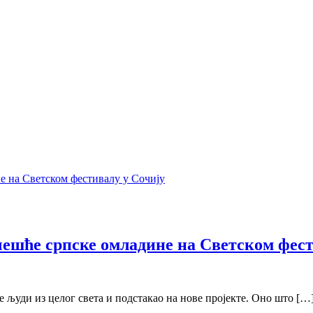
чешће српске омладине на Светском фест
е људи из целог света и подстакао на нове пројекте. Оно што […