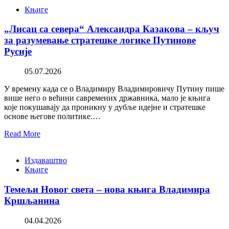
Књиге
„Лисац са севера“ Александра Казакова – кључ
за разумевање стратешке логике Путинове
Русије
05.07.2026
У времену када се о Владимиру Владимировичу Путину пише
више него о већини савремених државника, мало је књига
које покушавају да проникну у дубље идејне и стратешке
основе његове политике.…
Read More
Издаваштво
Књиге
Темељи Новог света – нова књига Владимира
Кршљанина
04.04.2026