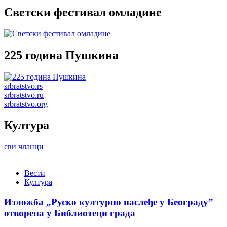
Светски фестивал омладине
225 година Пушкина
srbratstvo.rs
srbratstvo.ru
srbratstvo.org
Култура
сви чланци
Вести
Култура
Изложба „Руско културно наслеђе у Београду”
отворена у Библиотеци града