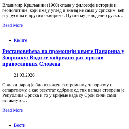
Владимир Кршљанин (1960) спада у филозофе историје и
геополитике, који имају углед и значај не само у српским, већ
и у руским и другим оквирима. Путин му је доделио руско…
Read More
Књиге
Ристановићева на промоцији књиге Панарина у
Зворнику: Води се хибридни рат против
православних Словена
21.03.2026
Српски народ је био изложен екстремизму, тероризму и
сепаратизму, а као резултат одбране од тих напада створена је
Република Српска и то у вријеме када су Срби били сами,
истакнуто…
Read More
Вести