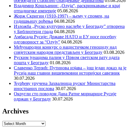
обезбедити стабилно снабдевање дериватима
05.08.2026
Владимир Кршљанин: „Олуја“, раскринкавање и крај
отпадничке империје
05.08.2026
Жорж Скригин (1910-1997) – њему у спомен, на
годишњицу рођења
04.08.2026
Изложба „Руско културно наслеђе у Београду” отворена
у Библиотеци града
04.08.2026
Амбасада Русије: Државе НАТО и ЕУ носе посебну
одговорност за “Олују”
04.08.2026
Међународни конкурс о нацистичком геноциду над
совјетским народом представљен у Београду
03.08.2026
Руским јунацима палим у Првом светском рату одата
пошта у Београду
01.08.2026
Славенко Терзић: Путинова изјава – још један доказ да је
Русија наш главни вишевековни историјски савезник
30.07.2026
Ђурђеву уручена Захвалница руског Министарства
иностраних послова
30.07.2026
Округли сто поводом Дана Ратне морнарице Русије
одржан у Београду
30.07.2026
Archives
Archives