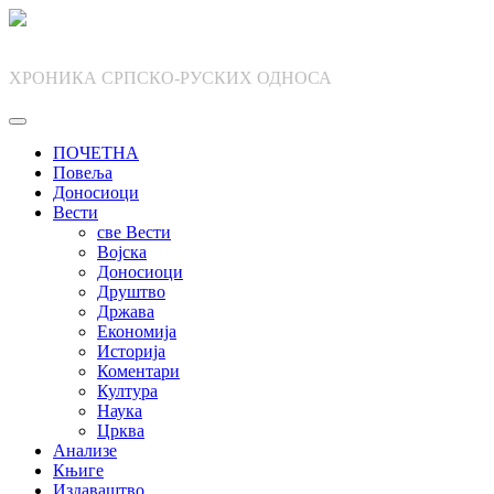
Skip
to
content
ХРОНИКА СРПСКО-РУСКИХ ОДНОСА
ПОЧЕТНА
Повеља
Доносиоци
Вести
све Вести
Војска
Доносиоци
Друштво
Држава
Економија
Историја
Коментари
Култура
Наука
Црква
Анализе
Књиге
Издаваштво