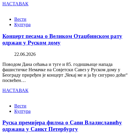
НАСТАВАК
Вести
Култура
Концерт песама о Великом Отаџбинском рату
одржан у Руском дому
22.06.2026
Поводом Дана сећања и туге и 85. годишњице напада
фашистичке Немачке на Совјетски Савез у Руском дому у
Београду приређен је концерт „Чекај ме и ја ћу сигурно доћи“
посвећен…
НАСТАВАК
Вести
Култура
Руска премијера филма о Сави Владиславићу
одржана у Санкт Петербургу