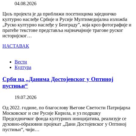
04.08.2026
Циљ пројекта је да приближи посетиоцима заједничко
културно наслеђе Србије и Русије Мултимедијална изложба
„Руско културно наслеђе у Београду”, која кроз фотографије и
пратеће текстове представља најзначајније трагове руског
историјског…
НАСТАВАК
Вести
Култура
Срби на „Данима Достојевског у Оптиној
пустињи“
19.07.2026
Од 2022. године, по благослову Његове Светости Патријарха
Московског и све Русије Кирила, и уз подршку
Председничког фонда културних иницијатива, реализује се
духовно-образовни пројекат „Дани Достојевског у Оптиној
пустињи“, чији…