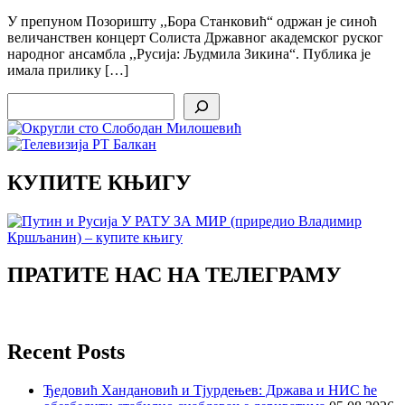
У препуном Позоришту ,,Бора Станковић“ одржан је синоћ
величанствен концерт Солиста Државног академског руског
народног ансамбла ,,Русија: Људмила Зикина“. Публика је
имала прилику […]
Search
КУПИТЕ КЊИГУ
ПРАТИТЕ НАС НА ТЕЛЕГРАМУ
Recent Posts
Ђедовић Хандановић и Тјурдењев: Држава и НИС ће