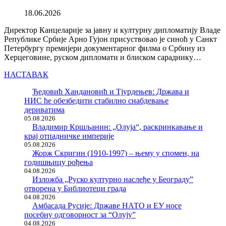
18.06.2026
Директор Канцеларије за јавну и културну дипломатију Владе
Републике Србије Арно Гујон присуствовао је синоћ у Санкт
Петербургу премијери документарног филма о Србину из
Херцеговине, руском дипломати и блиском сараднику…
НАСТАВАК
Ђедовић Хандановић и Тјурдењев: Држава и
НИС ће обезбедити стабилно снабдевање
дериватима
05.08.2026
Владимир Кршљанин: „Олуја“, раскринкавање и
крај отпадничке империје
05.08.2026
Жорж Скригин (1910-1997) – њему у спомен, на
годишњицу рођења
04.08.2026
Изложба „Руско културно наслеђе у Београду”
отворена у Библиотеци града
04.08.2026
Амбасада Русије: Државе НАТО и ЕУ носе
посебну одговорност за “Олују”
04.08.2026