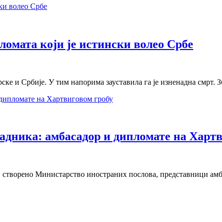
омата који је истински волео Србе
ске и Србије. У тим напорима зауставила га је изненадна смрт. 
радника: амбасадор и дипломате на Харт
02. створено Министарство иностраних послова, представници а