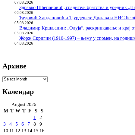
07.08.2026
Здравко Шћепановић, градитељ братства и уредник „Па
06.08.2026
Ђедовић Хандановић и Тјурдењев: Држава и НИС ће о
05.08.2026
Владимир Кршљанин: „Олуја“, раскринкавање и крај о
05.08.2026
Жорж Скригин (1910-1997) – њему у спомен, на годи
04.08.2026
Архиве
Архиве
Календар
August 2026
M
T
W
T
F
S
S
1
2
3
4
5
6
7
8
9
10
11
12
13
14
15
16