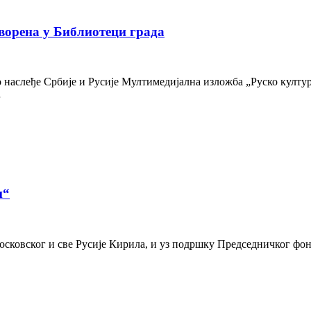
ворена у Библиотеци града
наслеђе Србије и Русије Мултимедијална изложба „Руско културн
…
и“
осковског и све Русије Кирила, и уз подршку Председничког фон