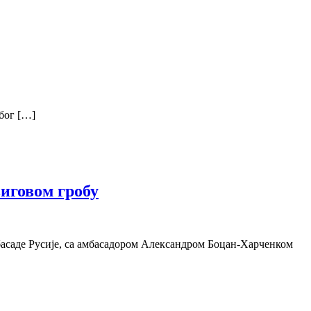
Због […]
виговом гробу
мбасаде Русије, са амбасадором Александром Боцан-Харченком