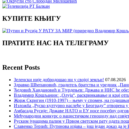
КУПИТЕ КЊИГУ
ПРАТИТЕ НАС НА ТЕЛЕГРАМУ
Recent Posts
Зеленски није добродошао ни у својој земљи!
07.08.2026
Здравко Шћепановић, градитељ братства и уредник „Пано
Ђедовић Хандановић и Тјурдењев: Држава и НИС ће обе
Владимир Кршљанин: „Олуја“, раскринкавање и крај отп
Жорж Скригин (1910-1997) – њему у спомен, на годишњ
Изложба „Руско културно наслеђе у Београду” отворена у
Амбасада Русије: Државе НАТО и ЕУ носе посебну одгов
Међународни конкурс о нацистичком геноциду над совје
Руским јунацима палим у Првом светском рату одата пош
Славенко Терзић: Путинова изјава – још један доказ да ј