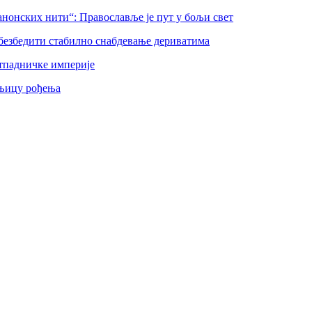
нонских нити“: Православље је пут у бољи свет
безбедити стабилно снабдевање дериватима
тпадничке империје
шњицу рођења