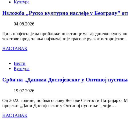
Култура
Изложба „Руско културно наслеђе у Београду” от
04.08.2026
Циљ пројекта је да приближи посетиоцима заједничко културно 
текстове представља најзначајније трагове руског историјског
НАСТАВАК
Вести
Култура
Срби на „Данима Достојевског у Оптиној пустињ
19.07.2026
Од 2022. године, по благослову Његове Светости Патријарха М
пројекат „Дани Достојевског у Оптиној пустињи“, чији…
НАСТАВАК