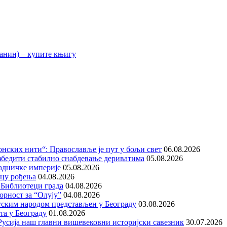
нских нити“: Православље је пут у бољи свет
06.08.2026
збедити стабилно снабдевање дериватима
05.08.2026
адничке империје
05.08.2026
ицу рођења
04.08.2026
 Библиотеци града
04.08.2026
орност за “Олују”
04.08.2026
тским народом представљен у Београду
03.08.2026
та у Београду
01.08.2026
е Русија наш главни вишевековни историјски савезник
30.07.2026