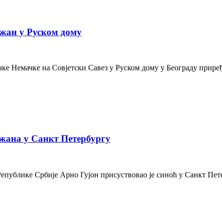
жан у Руском дому
е Немачке на Совјетски Савез у Руском дому у Београду приређе
жана у Санкт Петербургу
Републике Србије Арно Гујон присуствовао је синоћ у Санкт Пе