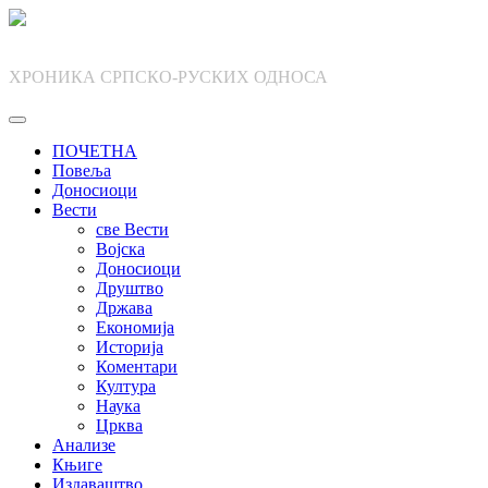
Skip
to
content
ХРОНИКА СРПСКО-РУСКИХ ОДНОСА
ПОЧЕТНА
Повеља
Доносиоци
Вести
све Вести
Војска
Доносиоци
Друштво
Држава
Економија
Историја
Коментари
Култура
Наука
Црква
Анализе
Књиге
Издаваштво