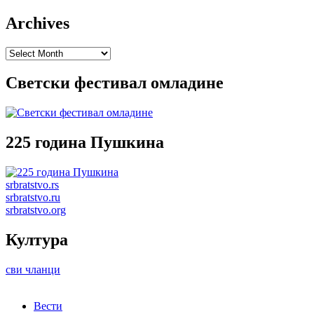
Archives
Archives
Светски фестивал омладине
225 година Пушкина
srbratstvo.rs
srbratstvo.ru
srbratstvo.org
Култура
сви чланци
Вести