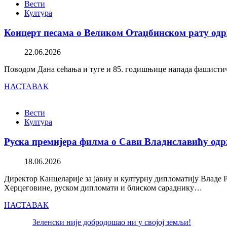
Вести
Култура
Концерт песама о Великом Отаџбинском рату одр
22.06.2026
Поводом Дана сећања и туге и 85. годишњице напада фашистичк
НАСТАВАК
Вести
Култура
Руска премијера филма о Сави Владиславићу одр
18.06.2026
Директор Канцеларије за јавну и културну дипломатију Владе 
Херцеговине, руском дипломати и блиском сараднику…
НАСТАВАК
Зеленски није добродошао ни у својој земљи!