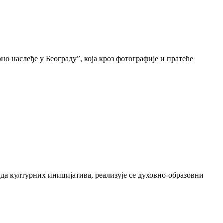
о наслеђе у Београду”, која кроз фотографије и пратеће
да културних иницијатива, реализује се духовно-образовни