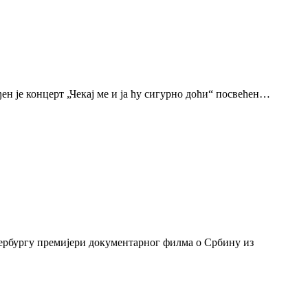
н је концерт „Чекај ме и ја ћу сигурно доћи“ посвећен…
тербургу премијери документарног филма о Србину из