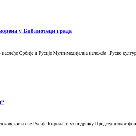
ворена у Библиотеци града
наслеђе Србије и Русије Мултимедијална изложба „Руско културн
…
и“
осковског и све Русије Кирила, и уз подршку Председничког фон