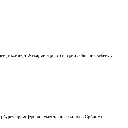
н је концерт „Чекај ме и ја ћу сигурно доћи“ посвећен…
тербургу премијери документарног филма о Србину из