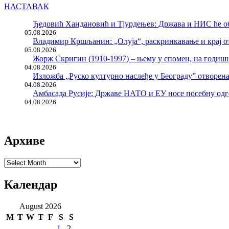
НАСТАВАК
Ђедовић Хандановић и Тјурдењев: Држава и НИС ће о
05.08.2026
Владимир Кршљанин: „Олуја“, раскринкавање и крај о
05.08.2026
Жорж Скригин (1910-1997) – њему у спомен, на годи
04.08.2026
Изложба „Руско културно наслеђе у Београду” отворен
04.08.2026
Амбасада Русије: Државе НАТО и ЕУ носе посебну одг
04.08.2026
Архиве
Архиве
Календар
August 2026
M
T
W
T
F
S
S
1
2