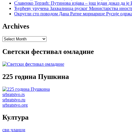
Славенко Терзић: Путинова изјава – још један доказ да ј
Ђурђеву уручена Захвалница руског Министарства иност
Округли сто поводом Дана Ратне морнарице Русије одржа
Archives
Archives
Светски фестивал омладине
225 година Пушкина
srbratstvo.rs
srbratstvo.ru
srbratstvo.org
Култура
сви чланци