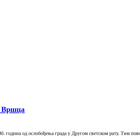
и Вршца
0. година од ослобођења града у Другом светском рату. Тим пов