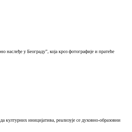
о наслеђе у Београду”, која кроз фотографије и пратеће
да културних иницијатива, реализује се духовно-образовни