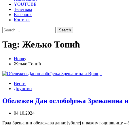
YOUTUBE
Телеграм
Facebook
Контакт
Search
for:
Tag:
Жељко Топић
Home
Жељко Топић
Вести
Друштво
Обележен Дан ослобођења Зрењанина 
04.10.2024
Град Зрењанин обележава данас јубилеј и важну годишњицу – 8