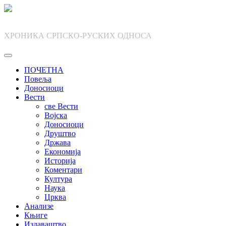
Skip
to
content
ХРОНИКА СРПСКО-РУСКИХ ОДНОСА
ПОЧЕТНА
Повеља
Доносиоци
Вести
све Вести
Војска
Доносиоци
Друштво
Држава
Економија
Историја
Коментари
Култура
Наука
Црква
Анализе
Књиге
Издаваштво