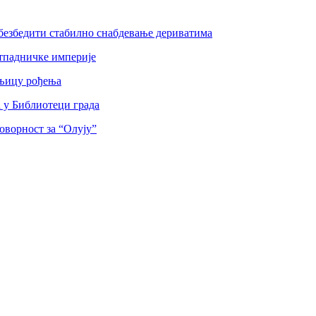
безбедити стабилно снабдевање дериватима
тпадничке империје
шњицу рођења
а у Библиотеци града
оворност за “Олују”