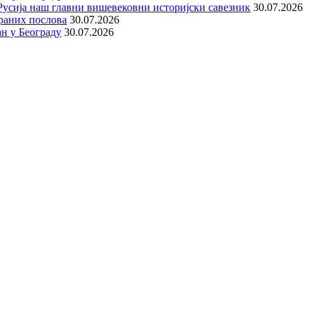
е Русија наш главни вишевековни историјски савезник
30.07.2026
раних послова
30.07.2026
н у Београду
30.07.2026