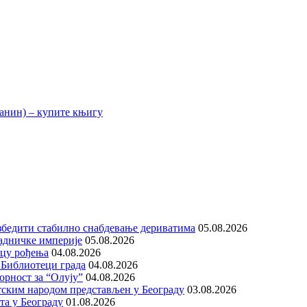
збедити стабилно снабдевање дериватима
05.08.2026
адничке империје
05.08.2026
ицу рођења
04.08.2026
 Библиотеци града
04.08.2026
орност за “Олују”
04.08.2026
тским народом представљен у Београду
03.08.2026
та у Београду
01.08.2026