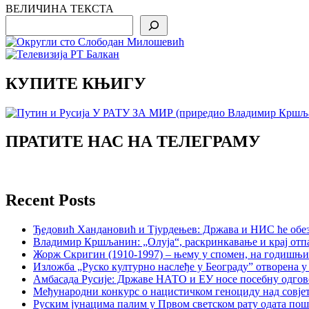
ВЕЛИЧИНА ТЕКСТА
Search
КУПИТЕ КЊИГУ
ПРАТИТЕ НАС НА ТЕЛЕГРАМУ
Recent Posts
Ђедовић Хандановић и Тјурдењев: Држава и НИС ће обе
Владимир Кршљанин: „Олуја“, раскринкавање и крај отп
Жорж Скригин (1910-1997) – њему у спомен, на годишњ
Изложба „Руско културно наслеђе у Београду” отворена у
Амбасада Русије: Државе НАТО и ЕУ носе посебну одгов
Међународни конкурс о нацистичком геноциду над совје
Руским јунацима палим у Првом светском рату одата пош