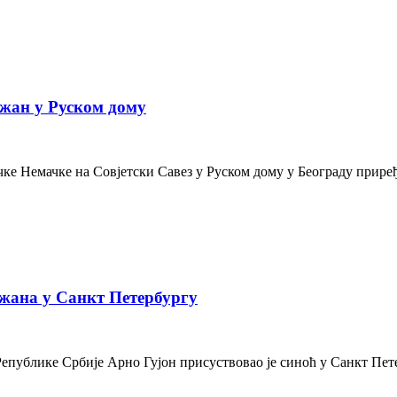
жан у Руском дому
е Немачке на Совјетски Савез у Руском дому у Београду приређе
жана у Санкт Петербургу
Републике Србије Арно Гујон присуствовао је синоћ у Санкт Пе