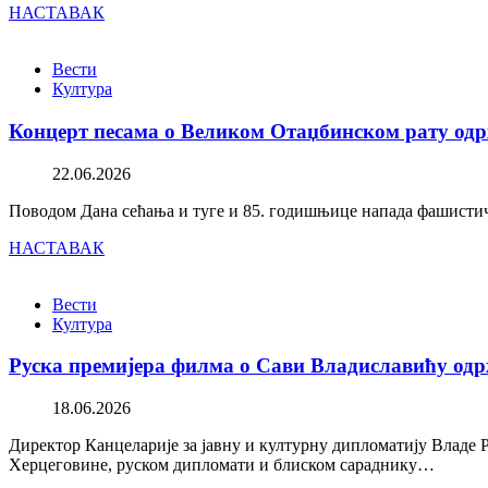
НАСТАВАК
Вести
Култура
Концерт песама о Великом Отаџбинском рату одр
22.06.2026
Поводом Дана сећања и туге и 85. годишњице напада фашистичк
НАСТАВАК
Вести
Култура
Руска премијера филма о Сави Владиславићу одр
18.06.2026
Директор Канцеларије за јавну и културну дипломатију Владе 
Херцеговине, руском дипломати и блиском сараднику…