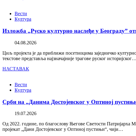
Вести
Култура
Изложба „Руско културно наслеђе у Београду” от
04.08.2026
Циљ пројекта је да приближи посетиоцима заједничко културно 
текстове представља најзначајније трагове руског историјског
НАСТАВАК
Вести
Култура
Срби на „Данима Достојевског у Оптиној пустињ
19.07.2026
Од 2022. године, по благослову Његове Светости Патријарха М
пројекат „Дани Достојевског у Оптиној пустињи“, чији…