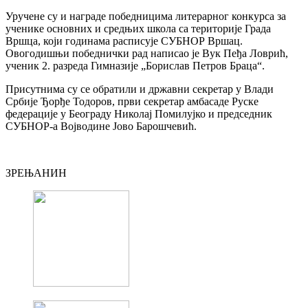
Уручене су и награде победницима литерарног конкурса за
ученике основних и средњих школа са територије Града
Вршца, који годинама расписује СУБНОР Вршац.
Овогодишњи победнички рад написао је Вук Пеђа Ловрић,
ученик 2. разреда Гимназије „Борислав Петров Браца“.
Присутнима су се обратили и државни секретар у Влади
Србије Ђорђе Тодоров, први секретар амбасаде Руске
федерације у Београду Николај Помилујко и председник
СУБНОР-а Војводине Јово Барошчевић.
ЗРЕЊАНИН