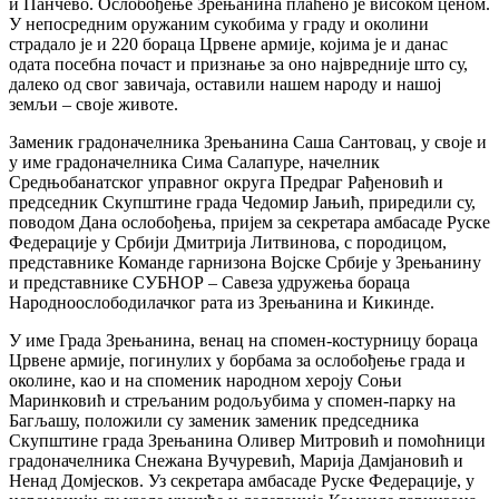
и Панчево. Ослобођење Зрењанина плаћено је високом ценом.
У непосредним оружаним сукобима у граду и околини
страдало је и 220 бораца Црвене армије, којима је и данас
одата посебна почаст и признање за оно највредније што су,
далеко од свог завичаја, оставили нашем народу и нашој
земљи – своје животе.
Заменик градоначелника Зрењанина Саша Сантовац, у своје и
у име градоначелника Сима Салапуре, начелник
Средњобанатског управног округа Предраг Рађеновић и
председник Скупштине града Чедомир Јањић, приредили су,
поводом Дана ослобођења, пријем за секретара амбасаде Руске
Федерације у Србији Дмитрија Литвинова, с породицом,
представнике Команде гарнизона Војске Србије у Зрењанину
и представнике СУБНОР – Савеза удружења бораца
Народноослободилачког рата из Зрењанина и Кикинде.
У име Града Зрењанина, венац на спомен-костурницу бораца
Црвене армије, погинулих у борбама за ослобођење града и
околине, као и на споменик народном хероју Соњи
Маринковић и стрељаним родољубима у спомен-парку на
Багљашу, положили су заменик заменик председника
Скупштине града Зрењанина Оливер Митровић и помоћници
градоначелника Снежана Вучуревић, Марија Дамјановић и
Ненад Домјесков. Уз секретара амбасаде Руске Федерације, у