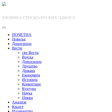
Skip
to
content
ХРОНИКА СРПСКО-РУСКИХ ОДНОСА
ПОЧЕТНА
Повеља
Доносиоци
Вести
све Вести
Војска
Доносиоци
Друштво
Држава
Економија
Историја
Коментари
Култура
Наука
Црква
Анализе
Књиге
Издаваштво