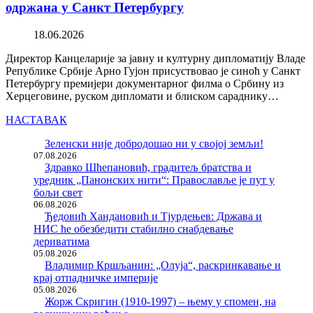
одржана у Санкт Петербургу
18.06.2026
Директор Канцеларије за јавну и културну дипломатију Владе
Републике Србије Арно Гујон присуствовао је синоћ у Санкт
Петербургу премијери документарног филма о Србину из
Херцеговине, руском дипломати и блиском сараднику…
НАСТАВАК
Зеленски није добродошао ни у својој земљи!
07.08.2026
Здравко Шћепановић, градитељ братства и
уредник „Панонских нити“: Православље је пут у
бољи свет
06.08.2026
Ђедовић Хандановић и Тјурдењев: Држава и
НИС ће обезбедити стабилно снабдевање
дериватима
05.08.2026
Владимир Кршљанин: „Олуја“, раскринкавање и
крај отпадничке империје
05.08.2026
Жорж Скригин (1910-1997) – њему у спомен, на