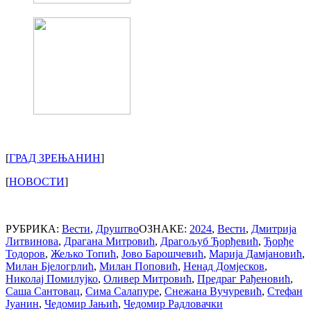
[
ГРАД ЗРЕЊАНИН
]
[
НОВОСТИ
]
РУБРИКА:
Вести
,
Друштво
ОЗНАКЕ:
2024
,
Вести
,
Дмитрија
Литвинова
,
Драгана Митровић
,
Драгољуб Ђорђевић
,
Ђорђе
Тодоров
,
Жељко Топић
,
Јово Барошчевић
,
Марија Дамјановић
,
Милан Бјелогрлић
,
Милан Поповић
,
Ненад Домјесков
,
Николај Помилујко
,
Оливер Митровић
,
Предраг Рађеновић
,
Саша Сантовац
,
Сима Салапуре
,
Снежана Вучуревић
,
Стефан
Јуанин
,
Чедомир Јањић
,
Чедомир Радловачки