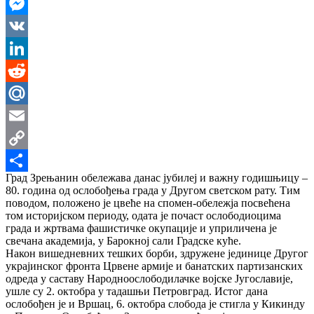
WhatsApp
Messenger
VK
LinkedIn
Reddit
Mail.Ru
Email
Copy
Град Зрењанин обележава данас јубилеј и важну годишњицу –
Link
Share
80. година од ослобођења града у Другом светском рату. Тим
поводом, положено је цвеће на спомен-обележја посвећена
том историјском периоду, одата је почаст ослободиоцима
града и жртвама фашистичке окупације и уприличена је
свечана академија, у Барокној сали Градске куће.
Након вишедневних тешких борби, здружене јединице Другог
украјинског фронта Црвене армије и банатских партизанских
одреда у саставу Народноослободилачке војске Југославије,
ушле су 2. октобра у тадашњи Петровград. Истог дана
ослобођен је и Вршац, 6. октобра слобода је стигла у Кикинду