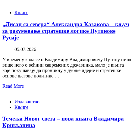
Књиге
„Лисац са севера“ Александра Казакова – кључ
за разумевање стратешке логике Путинове
Русије
05.07.2026
У времену када се о Владимиру Владимировичу Путину пише
више него о већини савремених државника, мало је књига
које покушавају да проникну у дубље идејне и стратешке
основе његове политике.…
Read More
Издаваштво
Књиге
Темељи Новог света – нова књига Владимира
Кршљанина