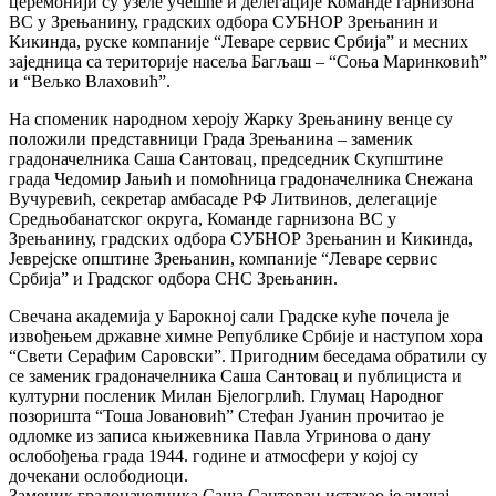
церемонији су узеле учешће и делегације Команде гарнизона
ВС у Зрењанину, градских одбора СУБНОР Зрењанин и
Кикинда, руске компаније “Леваре сервис Србија” и месних
заједница са територије насеља Багљаш – “Соња Маринковић”
и “Вељко Влаховић”.
На споменик народном хероју Жарку Зрењанину венце су
положили представници Града Зрењанина – заменик
градоначелника Саша Сантовац, председник Скупштине
града Чедомир Јањић и помоћница градоначелника Снежана
Вучуревић, секретар амбасаде РФ Литвинов, делегације
Средњобанатског округа, Команде гарнизона ВС у
Зрењанину, градских одбора СУБНОР Зрењанин и Кикинда,
Јеврејске општине Зрењанин, компаније “Леваре сервис
Србија” и Градског одбора СНС Зрењанин.
Свечана академија у Барокној сали Градске куће почела је
извођењем државне химне Републике Србије и наступом хора
“Свети Серафим Саровски”. Пригодним беседама обратили су
се заменик градоначелника Саша Сантовац и публициста и
културни посленик Милан Бјелогрлић. Глумац Народног
позоришта “Тоша Јовановић” Стефан Јуанин прочитао је
одломке из записа књижевника Павла Угринова о дану
ослобођења града 1944. године и атмосфери у којој су
дочекани ослободиоци.
Заменик градоначелника Саша Сантовац истакао је значај