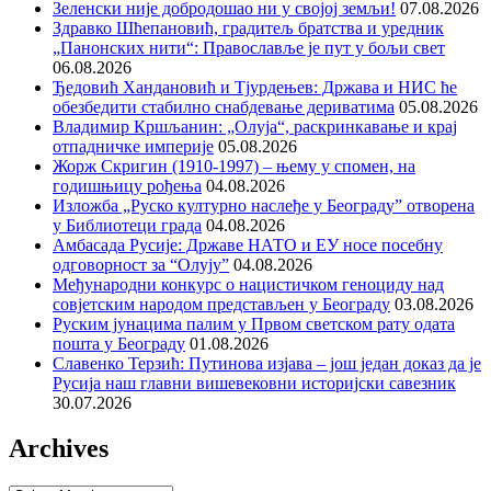
Зеленски није добродошао ни у својој земљи!
07.08.2026
Здравко Шћепановић, градитељ братства и уредник
„Панонских нити“: Православље је пут у бољи свет
06.08.2026
Ђедовић Хандановић и Тјурдењев: Држава и НИС ће
обезбедити стабилно снабдевање дериватима
05.08.2026
Владимир Кршљанин: „Олуја“, раскринкавање и крај
отпадничке империје
05.08.2026
Жорж Скригин (1910-1997) – њему у спомен, на
годишњицу рођења
04.08.2026
Изложба „Руско културно наслеђе у Београду” отворена
у Библиотеци града
04.08.2026
Амбасада Русије: Државе НАТО и ЕУ носе посебну
одговорност за “Олују”
04.08.2026
Међународни конкурс о нацистичком геноциду над
совјетским народом представљен у Београду
03.08.2026
Руским јунацима палим у Првом светском рату одата
пошта у Београду
01.08.2026
Славенко Терзић: Путинова изјава – још један доказ да је
Русија наш главни вишевековни историјски савезник
30.07.2026
Archives