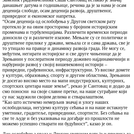
данашњег датума и годишњице, речима да је за нама је осам
деценија слободе, осам деценија развоја, друштвеног,
привредног и економског напретка.
“Осам деценија од ослобођења у Другом светском рату
протекло је на овим просторима у бројним историјским
променама и турбуленцијама. Различити временски периоди
доносили су и различите изазове. Мењале су се политичке и
друштвене прилике у држави, мењала се и сама држава, све је
то утицало на правце и динамику развоја града. Не могу се,
међутим, негирати историјске и све друге чињенице да је
Зрењанин у послератном периоду доживео најдинамичнији и
најбурнији развој у својој вишевековној историји –
привредни, грађевински, инфраструктурни. Уз високе домете
у култури, образовању, спорту и другим областима, Зрењанин
је досегао високо место на мапи индустријских, културних,
спортских центара наше земље”, рекао је Сантовац и додао да
смо поносни на своје славне претке, на наше суграђане који
су нас задужили својим делима и стваралаштвом.
“Као што истичемо немерљив значај и улогу наших
ослободилаца, негујемо културу сећања и на наше истакнуте
уметнике, градитеље, привреднике, спортисте. Без сећања на
све те људе и без указивања на догађаје из прошлости не
можемо успешно стварати ни будућност”, казао је он.
Дан ослобођења града у Другом светском рату је и прилика да