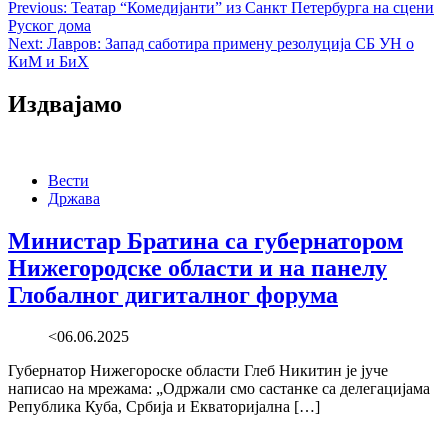
Post
Previous:
Театар “Комедијанти” из Санкт Петербурга на сцени
Руског дома
navigation
Next:
Лавров: Запад саботира примену резолуција СБ УН о
КиМ и БиХ
Издвајамо
Вести
Држава
Министар Братина са губернатором
Нижегородске области и на панелу
Глобалног дигиталног форума
<06.06.2025
Губернатор Нижегороске области Глеб Никитин је јуче
написао на мрежама: „Одржали смо састанке са делегацијама
Република Куба, Србија и Екваторијална […]