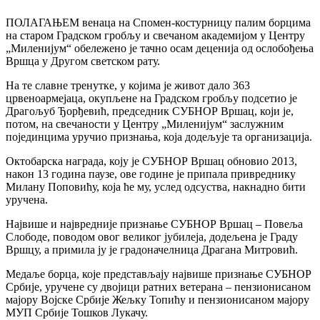
ПОЛАГАЊЕМ венаца на Спомен-костурницу палим борцима
на старом Градском гробљу и свечаном академијом у Центру
„Миленијум“ обележено је тачно осам деценија од ослобођења
Вршца у Другом светском рату.
На те славне тренутке, у којима је живот дало 363
црвеноармејаца, окупљене на Градском гробљу подсетио је
Драгољуб Ђорђевић, председник СУБНОР Вршац, који је,
потом, на свечаности у Центру „Миленијум“ заслужним
појединцима уручио признања, која додељује та организација.
Октобарска награда, коју је СУБНОР Вршац обновио 2013,
након 13 година паузе, ове године је припала привреднику
Милану Поповићу, која ће му, услед одсуства, накнадно бити
уручена.
Највише и највредније признање СУБНОР Вршац – Повеља
Слободе, поводом овог великог јубилеја, додељена је Граду
Вршцу, а примила ју је градоначелница Драгана Митровић.
Медаље борца, које представљају највише признање СУБНОР
Србије, уручене су двојици ратних ветерана – пензионисаном
мајору Војске Србије Жељку Топићу и пензионисаном мајору
МУП Србије Тошков Лукачу.