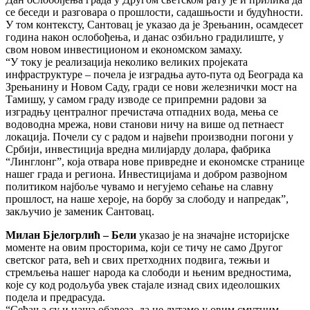
се беседи и разговара о прошлости, садашњости и будућности.
У том контексту, Сантовац је указао да је Зрењанин, осамдесет
година након ослобођења, и данас озбиљно градилиште, у
свом новом инвестиционом и економском замаху.
“У току је реализација неколико великих пројеката
инфраструктуре – почела је изградња ауто-пута од Београда ка
Зрењанину и Новом Саду, гради се нови железнички мост на
Тамишу, у самом граду изводе се припремни радови за
изградњу централног пречистача отпадних вода, мења се
водоводна мрежа, нови станови ничу на више од петнаест
локација. Почели су с радом и највећи производни погони у
Србији, инвестиција вредна милијарду долара, фабрика
“Линглонг”, која отвара нове привредне и економске странице
нашег града и региона. Инвестицијама и добром развојном
политиком најбоље чувамо и негујемо сећање на славну
прошлост, на наше хероје, на борбу за слободу и напредак”,
закључио је заменик Сантовац.
Милан Бјелогрлић – Бели
указао је на значајне историјске
моменте на овим просторима, који се тичу не само Другог
светског рата, већ и свих претходних подвига, тежњи и
стремљења нашег народа ка слободи и њеним вредностима,
које су код родољуба увек стајале изнад свих идеолошких
подела и предрасуда.
“Сећања су и наша обавеза, да не лутамо у овим смутним