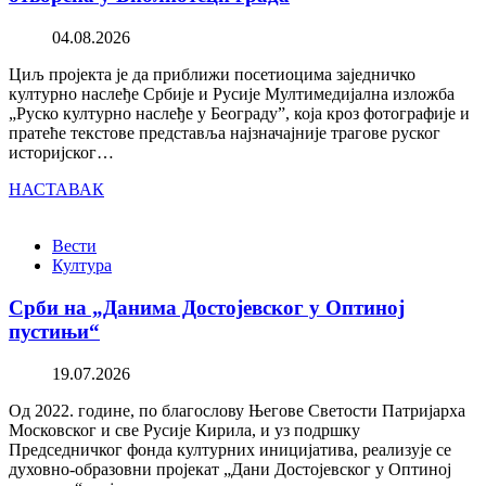
04.08.2026
Циљ пројекта је да приближи посетиоцима заједничко
културно наслеђе Србије и Русије Мултимедијална изложба
„Руско културно наслеђе у Београду”, која кроз фотографије и
пратеће текстове представља најзначајније трагове руског
историјског…
НАСТАВАК
Вести
Култура
Срби на „Данима Достојевског у Оптиној
пустињи“
19.07.2026
Од 2022. године, по благослову Његове Светости Патријарха
Московског и све Русије Кирила, и уз подршку
Председничког фонда културних иницијатива, реализује се
духовно-образовни пројекат „Дани Достојевског у Оптиној