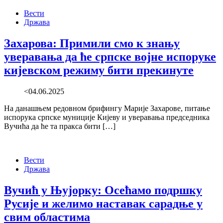
Вести
Држава
Захарова: Примили смо к знању
уверавања да ће српске војне испоруке
кијевском режиму бити прекинуте
<04.06.2025
На данашњем редовном брифингу Марије Захарове, питање
испорука српске муниције Кијеву и уверавања председника
Вучића да ће та пракса бити […]
Вести
Држава
Вучић у Њујорку: Осећамо подршку
Русије и желимо наставак сарадње у
свим областима