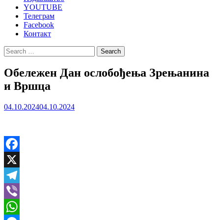
YOUTUBE
Телеграм
Facebook
Контакт
Search
for:
Обележен Дан ослобођења Зрењанина
и Вршца
04.10.2024
04.10.2024
Facebook
X
Telegram
Viber