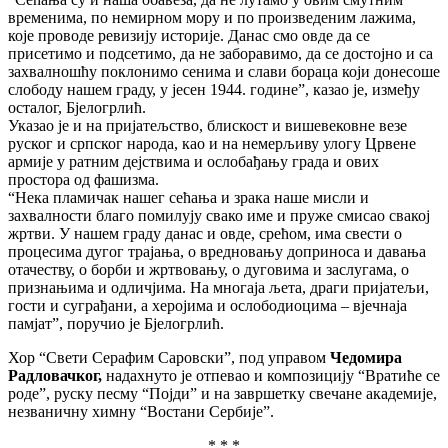
временима, по немирном мору и по произведеним лажима,
које проводе ревизију историје. Данас смо овде да се
присетимо и подсетимо, да не заборавимо, да се достојно и са
захвалношћу поклонимо сенима и слави бораца који донесоше
слободу нашем граду, у јесен 1944. године”, казао је, између
осталог, Бјелогрлић.
Указао је и на пријатељство, блискост и вишевековне везе
руског и српског народа, као и на немерљиву улогу Црвене
армије у ратним дејствима и ослобађању града и ових
простора од фашизма.
“Нека пламичак нашег сећања и зрака наше мисли и
захвалности благо помилују свако име и пруже смисао свакој
жртви. У нашем граду данас и овде, срећом, има свести о
процесима дугог трајања, о вредновању доприноса и давања
отачеству, о борби и жртвовању, о дуговима и заслугама, о
признањима и одличјима. На многаја љета, драги пријатељи,
гости и суграђани, а херојима и ослободиоцима – вјечнаја
памјат”, поручио је Бјелогрлић.
Хор “Свети Серафим Саровски”, под управом
Чедомира
Радловачког,
надахнуто је отпевао и композицију “Вратиће се
роде”, руску песму “Појди” и на завршетку свечане академије,
незваничну химну “Востани Сербије”.
* * *