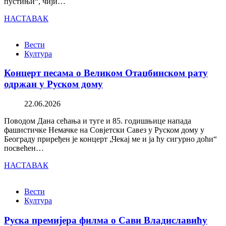
пустињи“, чији…
НАСТАВАК
Вести
Култура
Концерт песама о Великом Отаџбинском рату
одржан у Руском дому
22.06.2026
Поводом Дана сећања и туге и 85. годишњице напада
фашистичке Немачке на Совјетски Савез у Руском дому у
Београду приређен је концерт „Чекај ме и ја ћу сигурно доћи“
посвећен…
НАСТАВАК
Вести
Култура
Руска премијера филма о Сави Владиславићу