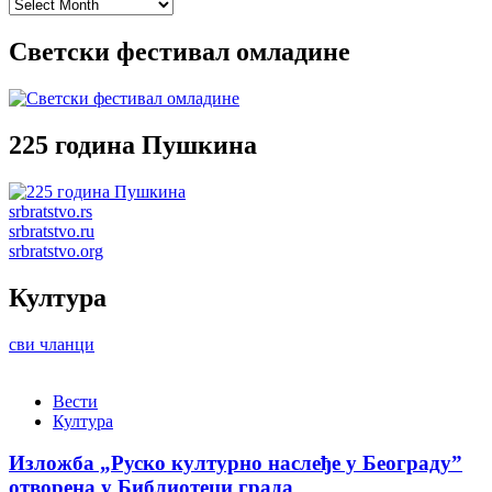
Archives
Светски фестивал омладине
225 година Пушкина
srbratstvo.rs
srbratstvo.ru
srbratstvo.org
Култура
сви чланци
Вести
Култура
Изложба „Руско културно наслеђе у Београду”
отворена у Библиотеци града