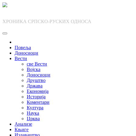
Skip
to
content
ХРОНИКА СРПСКО-РУСКИХ ОДНОСА
Повеља
Доносиоци
Вести
све Вести
Војска
Доносиоци
Друштво
Држава
Економија
Историја
Коментари
Култура
Наука
Црква
Анализе
Књиге
Издаваштво