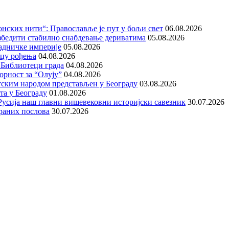
нских нити“: Православље је пут у бољи свет
06.08.2026
збедити стабилно снабдевање дериватима
05.08.2026
адничке империје
05.08.2026
ицу рођења
04.08.2026
 Библиотеци града
04.08.2026
орност за “Олују”
04.08.2026
тским народом представљен у Београду
03.08.2026
та у Београду
01.08.2026
е Русија наш главни вишевековни историјски савезник
30.07.2026
раних послова
30.07.2026