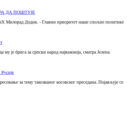
РА ДА ПОШТУЈЕ
 БиХ Милорад Додик. - Главни приоритет наше спољне политике
ут
 му је брига за српски народ најважнија, сматра Јелена
 Русије
ресовање за тему такозваног косовског преседана. Појављује се