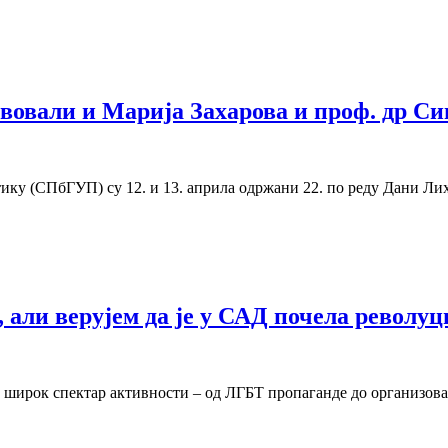
вовали и Марија Захарова и проф. др С
ку (СПбГУП) су 12. и 13. априла одржани 22. по реду Дани Ли
 али верујем да је у САД почела револуц
 широк спектар активности – од ЛГБТ пропаганде до организовањ