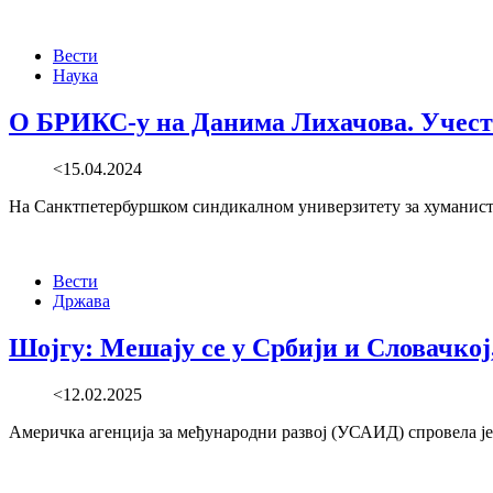
Вести
Наука
О БРИКС-у на Данима Лихачова. Учест
<15.04.2024
На Санктпетербуршком синдикалном универзитету за хуманисти
Вести
Држава
Шојгу: Мешају се у Србији и Словачкој,
<12.02.2025
Америчка агенција за међународни развој (УСАИД) спровела је