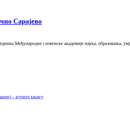
очно Сарајево
дника Међународне словенске академије наука, образовања, умје