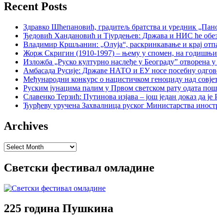
Recent Posts
Здравко Шћепановић, градитељ братства и уредник „Пано
Ђедовић Хандановић и Тјурдењев: Држава и НИС ће обе
Владимир Кршљанин: „Олуја“, раскринкавање и крај отп
Жорж Скригин (1910-1997) – њему у спомен, на годишњ
Изложба „Руско културно наслеђе у Београду” отворена у
Амбасада Русије: Државе НАТО и ЕУ носе посебну одгов
Међународни конкурс о нацистичком геноциду над совје
Руским јунацима палим у Првом светском рату одата пош
Славенко Терзић: Путинова изјава – још један доказ да ј
Ђурђеву уручена Захвалница руског Министарства иност
Archives
Archives
Светски фестивал омладине
225 година Пушкина