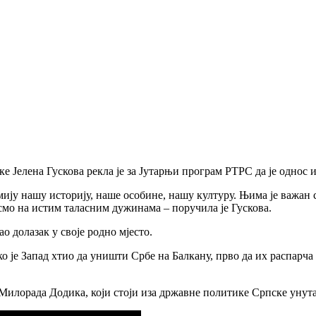
 Јелена Гускова рекла је за Јутарњи програм РТРС да је однос и
умију нашу историју, наше особине, нашу културу. Њима је важан
да смо на истим таласним дужинама – поручила је Гускова.
о долазак у своје родно мјесто.
о је Запад хтио да уништи Србе на Балкану, прво да их распарча 
 Милорада Додика, који стоји иза државне политике Српске унут