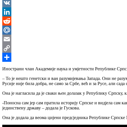
Messenger
VK
LinkedIn
Reddit
Mail.Ru
Email
Copy
Link
Share
Инострани члан Академије наука и умјетности Републике Српске
– То је нешто генетски и ван разумијевања Запада. Они не раз
Русије није била добра, не само за Србе, већ и за Русе, али са
Она је нагласила да је сваки њен долазак у Републику Српску, ка
-Поносна сам јер сам пратила историју Српске и видјела сам как
јединствену државу – додала је Гускова.
Она је додала да веома цијени предсједника Републике Српске