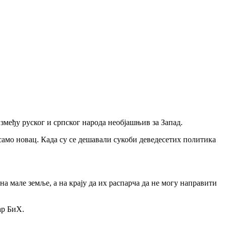
змеђу руског и српског народа необјашњив за Запад.
 само новац. Када су се дешавали сукоби деведесетих политика
на мале земље, а на крају да их распарча да не могу направити
ар БиХ.