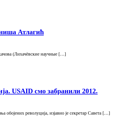
иниша Атлагић
хачова (Лихачëвские научные […]
ија. USAID смо забранили 2012.
а обојених револуција, изјавио је секретар Савета […]