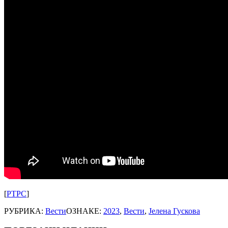
[
РТРС
]
РУБРИКА:
Вести
ОЗНАКЕ:
2023
,
Вести
,
Јелена Гускова