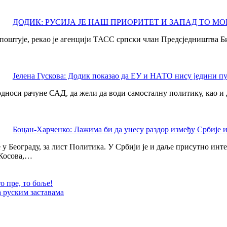
ДОДИК: РУСИЈА ЈЕ НАШ ПРИОРИТЕТ И ЗАПАД ТО МО
а поштује, рекао је агенцији ТАСС српски члан Предсједништва
Јелена Гускова: Додик показао да ЕУ и НАТО нису једини п
носи рачуне САД, да жели да води самосталну политику, као и да
Боцан-Харченко: Лажима би да унесу раздор између Србије и
у Београду, за лист Политика. У Србији је и даље присутно инте
 Косова,…
о пре, то боље!
 руским заставама