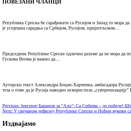
ПОВЕЗАНИ ЧЛАНЦИ
Post
navigation
Република Српска ће сарађивати са Русијом и Запад то мора д
је успјешна сарадња са Србијом, Русијом, пријатељском…
Председник Републике Српске одлично разуме да не мора да под
Гускова Веома је важно да…
Ауторски текст Александра Боцан-Харченка, амбасадора Русије 
теза о томе да је Русија наводно искористила „суверенизацију”
Previous:
Јевгениј Баранов за “Ало”: Са Србима – до победе! Шт
Next:
У свечаном дефилеу Републике Српске и Ноћни вукови са
Издвајамо