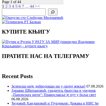
Page 1 of 44
1
2
3
4
5
6
7
…
44
>>
Search
КУПИТЕ КЊИГУ
ПРАТИТЕ НАС НА ТЕЛЕГРАМУ
Recent Posts
Зеленски није добродошао ни у својој земљи!
07.08.2026
Здравко Шћепановић, градитељ братства и уредник
„Панонских нити“: Православље је пут у бољи свет
06.08.2026
Ђедовић Хандановић и Тјурдењев: Држава и НИС ће