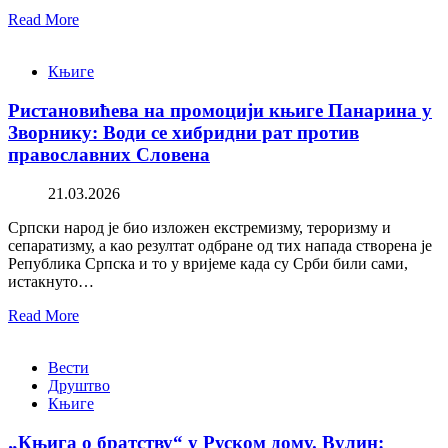
Read More
Књиге
Ристановићева на промоцији књиге Панарина у
Зворнику: Води се хибридни рат против
православних Словена
21.03.2026
Српски народ је био изложен екстремизму, тероризму и
сепаратизму, а као резултат одбране од тих напада створена је
Република Српска и то у вријеме када су Срби били сами,
истакнуто…
Read More
Вести
Друштво
Књиге
„Књига о братству“ у Руском дому. Вулин: