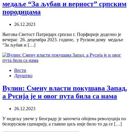
медаље “За љубав и верност” српским
породицама
26.12.2023
Његова Светост Патријарх српски г. Порфирије доделио је
вечерас 26. децембра 2023. године, у Руском дому медаље
“За љубав и […]
Вести
Друштво
Вулин: Смену власти покушава Запад,
а Русија је и овог пута била са нама
26.12.2023
У недељу увече у Београду је започета обојена револуција по
белоруском сценарију, а главни циљ није било то да се […]