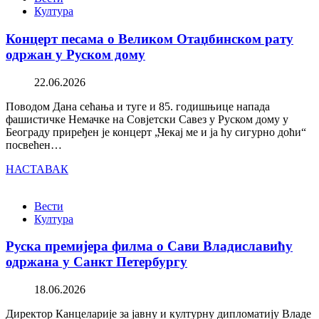
Култура
Концерт песама о Великом Отаџбинском рату
одржан у Руском дому
22.06.2026
Поводом Дана сећања и туге и 85. годишњице напада
фашистичке Немачке на Совјетски Савез у Руском дому у
Београду приређен је концерт „Чекај ме и ја ћу сигурно доћи“
посвећен…
НАСТАВАК
Вести
Култура
Руска премијера филма о Сави Владиславићу
одржана у Санкт Петербургу
18.06.2026
Директор Канцеларије за јавну и културну дипломатију Владе