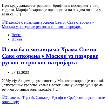
При крају данашњег редовног брифинга, последњег у овој
години, Марија Захарова је одговорила на чак два питања у
вези са […]
Вести
Црква
Изложба о мозаицима Храма Светог
Саве отворена у Москви уз поздраве
руског и српског патријарха
27.12.2023
У Музеју Академије уметности у Москви отворена је изложба
„Унутрашње уређење храма Светог Саве у Београду”. Према
речима организатора изложбе, […]