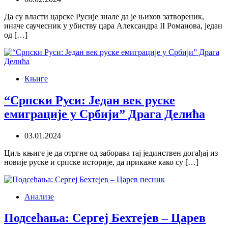
Да су власти царске Русије знале да је њихов затвореник,
иначе саучесник у убиству цара Александра II Романова, један
од […]
Књиге
“Српски Руси: Један век руске
емиграције у Србији” Драга Делића
03.01.2024
Циљ књиге је да отргне од заборава тај јединствен догађај из
новије руске и српске историје, да прикаже како су […]
Анализе
Подсећања: Сергеј Бехтејев – Царев