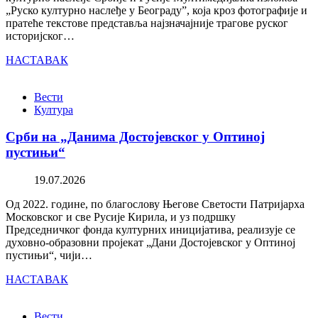
„Руско културно наслеђе у Београду”, која кроз фотографије и
пратеће текстове представља најзначајније трагове руског
историјског…
НАСТАВАК
Вести
Култура
Срби на „Данима Достојевског у Оптиној
пустињи“
19.07.2026
Од 2022. године, по благослову Његове Светости Патријарха
Московског и све Русије Кирила, и уз подршку
Председничког фонда културних иницијатива, реализује се
духовно-образовни пројекат „Дани Достојевског у Оптиној
пустињи“, чији…
НАСТАВАК
Вести