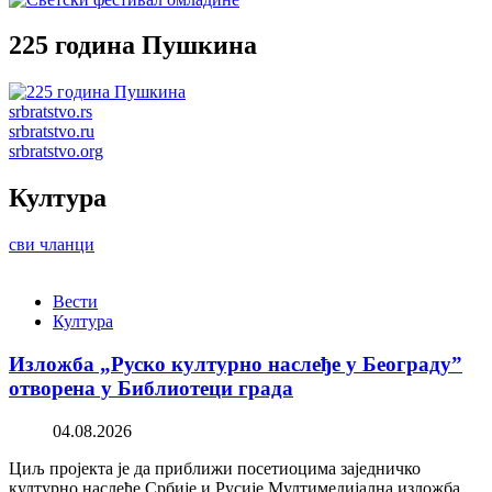
225 година Пушкина
srbratstvo.rs
srbratstvo.ru
srbratstvo.org
Култура
сви чланци
Вести
Култура
Изложба „Руско културно наслеђе у Београду”
отворена у Библиотеци града
04.08.2026
Циљ пројекта је да приближи посетиоцима заједничко
културно наслеђе Србије и Русије Мултимедијална изложба