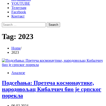
YOUTUBE
Телеграм
Facebook
Контакт
Search
for:
Tag:
2023
Home
2023
Анализе
Подсећања: Претеча космонаутике,
народовољац Кибалчич био је српског
порекла
06.02.2024