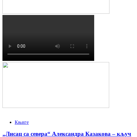
Књиге
„Лисац са севера“ Александра Казакова – кључ