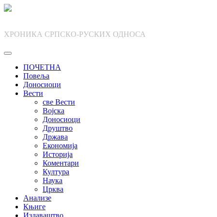
Skip
to
content
ХРОНИКА СРПСКО-РУСКИХ ОДНОСА
ПОЧЕТНА
Повеља
Доносиоци
Вести
све Вести
Војска
Доносиоци
Друштво
Држава
Економија
Историја
Коментари
Култура
Наука
Црква
Анализе
Књиге
Издаваштво