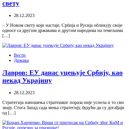
свету
28.12.2023
– У Новом свету који настаје, Србија и Русија обликују своје
односе са другим државама и другим народима на темељима
[…]
Вести
Држава
Лавров: ЕУ данас уцењује Србију, као
некад Украјину
28.12.2023
Стратегија наношења стратешког пораза није успела и то сви
знају. Стога Запад сада мења стратегију, будући да су догађаји
од […]