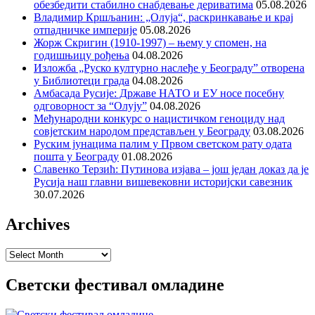
обезбедити стабилно снабдевање дериватима
05.08.2026
Владимир Кршљанин: „Олуја“, раскринкавање и крај
отпадничке империје
05.08.2026
Жорж Скригин (1910-1997) – њему у спомен, на
годишњицу рођења
04.08.2026
Изложба „Руско културно наслеђе у Београду” отворена
у Библиотеци града
04.08.2026
Амбасада Русије: Државе НАТО и ЕУ носе посебну
одговорност за “Олују”
04.08.2026
Међународни конкурс о нацистичком геноциду над
совјетским народом представљен у Београду
03.08.2026
Руским јунацима палим у Првом светском рату одата
пошта у Београду
01.08.2026
Славенко Терзић: Путинова изјава – још један доказ да је
Русија наш главни вишевековни историјски савезник
30.07.2026
Archives
Archives
Светски фестивал омладине