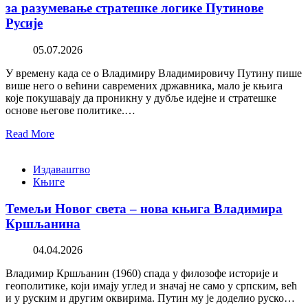
за разумевање стратешке логике Путинове
Русије
05.07.2026
У времену када се о Владимиру Владимировичу Путину пише
више него о већини савремених државника, мало је књига
које покушавају да проникну у дубље идејне и стратешке
основе његове политике.…
Read More
Издаваштво
Књиге
Темељи Новог света – нова књига Владимира
Кршљанина
04.04.2026
Владимир Кршљанин (1960) спада у филозофе историје и
геополитике, који имају углед и значај не само у српским, већ
и у руским и другим оквирима. Путин му је доделио руско…