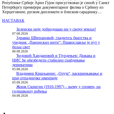
Републике Србије Арно Гујон присуствовао је синоћ у Санкт
Петербургу премијери документарног филма о Србину из
Херцеговине, руском дипломати и блиском сараднику…
НАСТАВАК
Зеленски није добродошао ни у својој земљи!
07.08.2026
Здравко Шћепановић, градитељ братства и
уредник „Панонских нити“: Православље је пут у
бољи свет
06.08.2026
Ђедовић Хандановић и Тјурдењев: Држава и
НИС ће обезбедити стабилно снабдевање
дериватима
05.08.2026
Владимир Кршљанин: „Олуја“, раскринкавање и
крај отпадничке империје
05.08.2026
Жорж Скригин (1910-1997) – њему у спомен, на
годишњицу рођења
04.08.2026