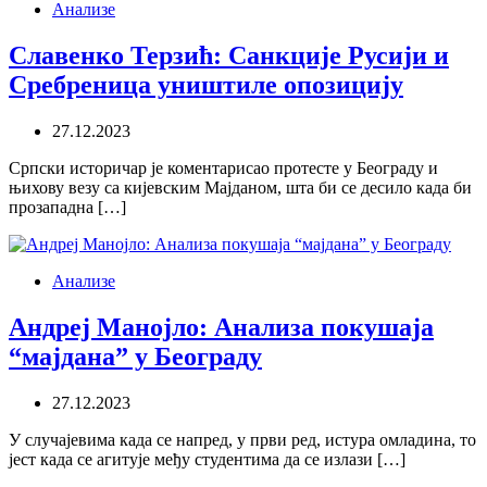
Анализе
Славенко Терзић: Санкције Русији и
Сребреница уништиле опозицију
27.12.2023
Српски историчар је коментарисао протесте у Београду и
њихову везу са кијевским Мајданом, шта би се десило када би
прозападна […]
Анализе
Андреј Манојло: Анализа покушаја
“мајдана” у Београду
27.12.2023
У случајевима када се напред, у први ред, истура омладина, то
јест када се агитује међу студентима да се излази […]