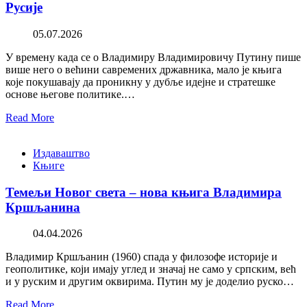
Русије
05.07.2026
У времену када се о Владимиру Владимировичу Путину пише
више него о већини савремених државника, мало је књига
које покушавају да проникну у дубље идејне и стратешке
основе његове политике.…
Read More
Издаваштво
Књиге
Темељи Новог света – нова књига Владимира
Кршљанина
04.04.2026
Владимир Кршљанин (1960) спада у филозофе историје и
геополитике, који имају углед и значај не само у српским, већ
и у руским и другим оквирима. Путин му је доделио руско…
Read More