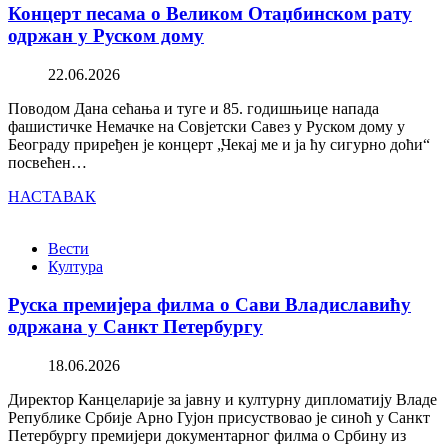
Концерт песама о Великом Отаџбинском рату
одржан у Руском дому
22.06.2026
Поводом Дана сећања и туге и 85. годишњице напада
фашистичке Немачке на Совјетски Савез у Руском дому у
Београду приређен је концерт „Чекај ме и ја ћу сигурно доћи“
посвећен…
НАСТАВАК
Вести
Култура
Руска премијера филма о Сави Владиславићу
одржана у Санкт Петербургу
18.06.2026
Директор Канцеларије за јавну и културну дипломатију Владе
Републике Србије Арно Гујон присуствовао је синоћ у Санкт
Петербургу премијери документарног филма о Србину из