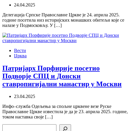
24.04.2025
Делегација Српске Православне Цркве је 24. априла 2025.
године посетила низ историјских монашких обитељи које се
налазе у Подмосковљу. У […]
Вести
Црква
Патријарх Порфирије посетио
Подворје СПЦ и Донски
ставропигијални манастир у Москви
23.04.2025
Инфо–служба Одељења за спољне црквене везе Руске
Православне Цркве известила је да је 23. априла 2025. године,
током наставка своје […]
Search