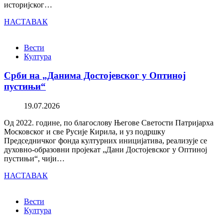
историјског…
НАСТАВАК
Вести
Култура
Срби на „Данима Достојевског у Оптиној
пустињи“
19.07.2026
Од 2022. године, по благослову Његове Светости Патријарха
Московског и све Русије Кирила, и уз подршку
Председничког фонда културних иницијатива, реализује се
духовно-образовни пројекат „Дани Достојевског у Оптиној
пустињи“, чији…
НАСТАВАК
Вести
Култура