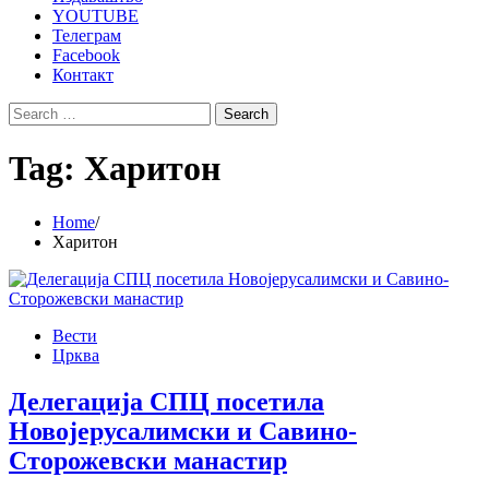
YOUTUBE
Телеграм
Facebook
Контакт
Search
for:
Tag:
Харитон
Home
Харитон
Вести
Црква
Делегација СПЦ посетила
Новојерусалимски и Савино-
Сторожевски манастир