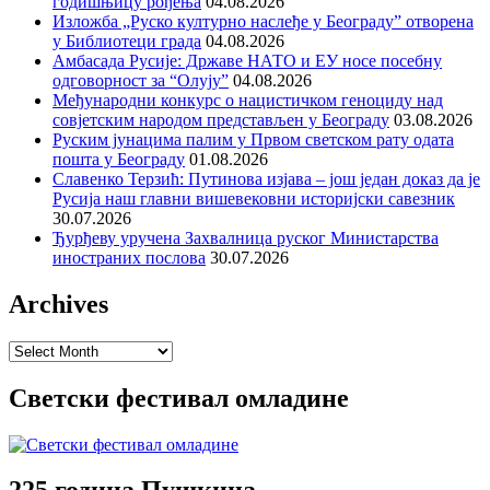
годишњицу рођења
04.08.2026
Изложба „Руско културно наслеђе у Београду” отворена
у Библиотеци града
04.08.2026
Амбасада Русије: Државе НАТО и ЕУ носе посебну
одговорност за “Олују”
04.08.2026
Међународни конкурс о нацистичком геноциду над
совјетским народом представљен у Београду
03.08.2026
Руским јунацима палим у Првом светском рату одата
пошта у Београду
01.08.2026
Славенко Терзић: Путинова изјава – још један доказ да је
Русија наш главни вишевековни историјски савезник
30.07.2026
Ђурђеву уручена Захвалница руског Министарства
иностраних послова
30.07.2026
Archives
Archives
Светски фестивал омладине