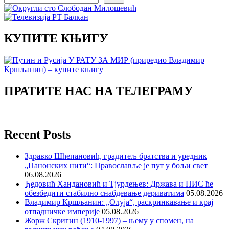
КУПИТЕ КЊИГУ
ПРАТИТЕ НАС НА ТЕЛЕГРАМУ
Recent Posts
Здравко Шћепановић, градитељ братства и уредник
„Панонских нити“: Православље је пут у бољи свет
06.08.2026
Ђедовић Хандановић и Тјурдењев: Држава и НИС ће
обезбедити стабилно снабдевање дериватима
05.08.2026
Владимир Кршљанин: „Олуја“, раскринкавање и крај
отпадничке империје
05.08.2026
Жорж Скригин (1910-1997) – њему у спомен, на