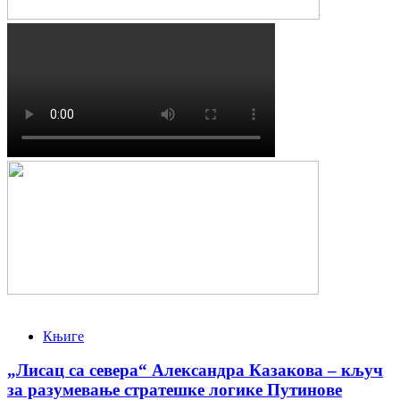
Књиге
„Лисац са севера“ Александра Казакова – кључ
за разумевање стратешке логике Путинове