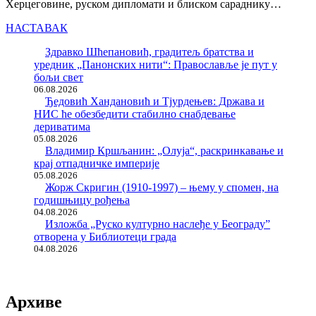
Херцеговине, руском дипломати и блиском сараднику…
НАСТАВАК
Здравко Шћепановић, градитељ братства и
уредник „Панонских нити“: Православље је пут у
бољи свет
06.08.2026
Ђедовић Хандановић и Тјурдењев: Држава и
НИС ће обезбедити стабилно снабдевање
дериватима
05.08.2026
Владимир Кршљанин: „Олуја“, раскринкавање и
крај отпадничке империје
05.08.2026
Жорж Скригин (1910-1997) – њему у спомен, на
годишњицу рођења
04.08.2026
Изложба „Руско културно наслеђе у Београду”
отворена у Библиотеци града
04.08.2026
Архиве