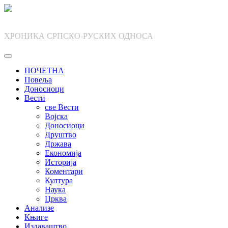
Skip
to
content
ХРОНИКА СРПСКО-РУСКИХ ОДНОСА
ПОЧЕТНА
Повеља
Доносиоци
Вести
све Вести
Војска
Доносиоци
Друштво
Држава
Економија
Историја
Коментари
Култура
Наука
Црква
Анализе
Књиге
Издаваштво