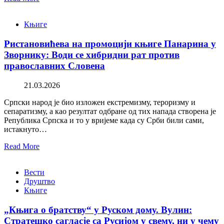
Књиге
Ристановићева на промоцији књиге Панарина у
Зворнику: Води се хибридни рат против
православних Словена
21.03.2026
Српски народ је био изложен екстремизму, тероризму и
сепаратизму, а као резултат одбране од тих напада створена је
Република Српска и то у вријеме када су Срби били сами,
истакнуто…
Read More
Вести
Друштво
Књиге
„Књига о братству“ у Руском дому. Вулин:
Стратешко сагласје са Русијом у свему, ни у чему