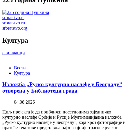
225 година Пушкина
srbratstvo.rs
srbratstvo.ru
srbratstvo.org
Култура
сви чланци
Вести
Култура
Изложба „Руско културно наслеђе у Београду”
отворена у Библиотеци града
04.08.2026
Циљ пројекта је да приближи посетиоцима заједничко
културно наслеђе Србије и Русије Мултимедијална изложба
„Руско културно наслеђе у Београду”, која кроз фотографије и
пратеће текстове представља најзначајније трагове руског