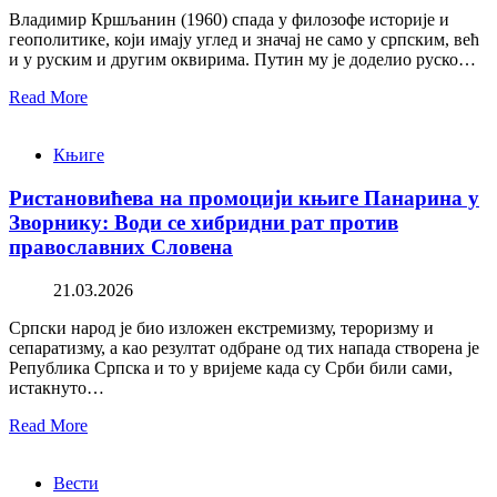
Владимир Кршљанин (1960) спада у филозофе историје и
геополитике, који имају углед и значај не само у српским, већ
и у руским и другим оквирима. Путин му је доделио руско…
Read More
Књиге
Ристановићева на промоцији књиге Панарина у
Зворнику: Води се хибридни рат против
православних Словена
21.03.2026
Српски народ је био изложен екстремизму, тероризму и
сепаратизму, а као резултат одбране од тих напада створена је
Република Српска и то у вријеме када су Срби били сами,
истакнуто…
Read More
Вести