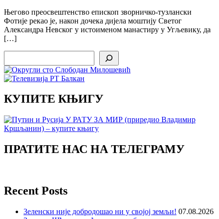
Његово преосвештенство епископ зворничко-тузлански
Фотије рекао је, након дочека дијела моштију Светог
Александра Невског у истоименом манастиру у Угљевику, да
[…]
Search
КУПИТЕ КЊИГУ
ПРАТИТЕ НАС НА ТЕЛЕГРАМУ
Recent Posts
Зеленски није добродошао ни у својој земљи!
07.08.2026