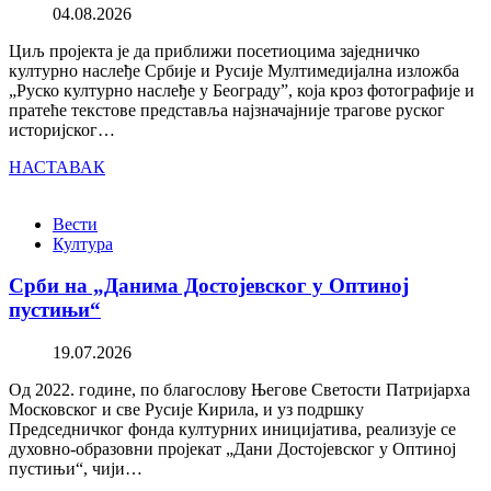
04.08.2026
Циљ пројекта је да приближи посетиоцима заједничко
културно наслеђе Србије и Русије Мултимедијална изложба
„Руско културно наслеђе у Београду”, која кроз фотографије и
пратеће текстове представља најзначајније трагове руског
историјског…
НАСТАВАК
Вести
Култура
Срби на „Данима Достојевског у Оптиној
пустињи“
19.07.2026
Од 2022. године, по благослову Његове Светости Патријарха
Московског и све Русије Кирила, и уз подршку
Председничког фонда културних иницијатива, реализује се
духовно-образовни пројекат „Дани Достојевског у Оптиној
пустињи“, чији…