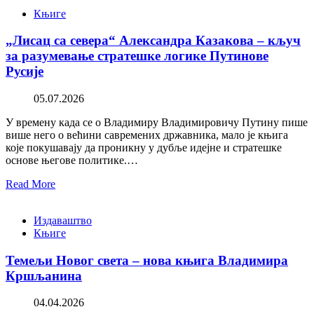
Књиге
„Лисац са севера“ Александра Казакова – кључ
за разумевање стратешке логике Путинове
Русије
05.07.2026
У времену када се о Владимиру Владимировичу Путину пише
више него о већини савремених државника, мало је књига
које покушавају да проникну у дубље идејне и стратешке
основе његове политике.…
Read More
Издаваштво
Књиге
Темељи Новог света – нова књига Владимира
Кршљанина
04.04.2026