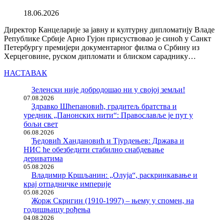
18.06.2026
Директор Канцеларије за јавну и културну дипломатију Владе
Републике Србије Арно Гујон присуствовао је синоћ у Санкт
Петербургу премијери документарног филма о Србину из
Херцеговине, руском дипломати и блиском сараднику…
НАСТАВАК
Зеленски није добродошао ни у својој земљи!
07.08.2026
Здравко Шћепановић, градитељ братства и
уредник „Панонских нити“: Православље је пут у
бољи свет
06.08.2026
Ђедовић Хандановић и Тјурдењев: Држава и
НИС ће обезбедити стабилно снабдевање
дериватима
05.08.2026
Владимир Кршљанин: „Олуја“, раскринкавање и
крај отпадничке империје
05.08.2026
Жорж Скригин (1910-1997) – њему у спомен, на
годишњицу рођења
04.08.2026