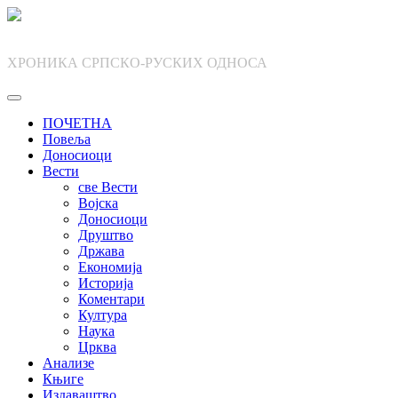
Skip
to
content
ХРОНИКА СРПСКО-РУСКИХ ОДНОСА
ПОЧЕТНА
Повеља
Доносиоци
Вести
све Вести
Војска
Доносиоци
Друштво
Држава
Економија
Историја
Коментари
Култура
Наука
Црква
Анализе
Књиге
Издаваштво