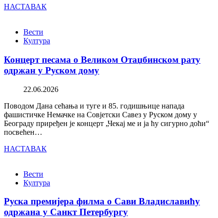
НАСТАВАК
Вести
Култура
Концерт песама о Великом Отаџбинском рату
одржан у Руском дому
22.06.2026
Поводом Дана сећања и туге и 85. годишњице напада
фашистичке Немачке на Совјетски Савез у Руском дому у
Београду приређен је концерт „Чекај ме и ја ћу сигурно доћи“
посвећен…
НАСТАВАК
Вести
Култура
Руска премијера филма о Сави Владиславићу
одржана у Санкт Петербургу