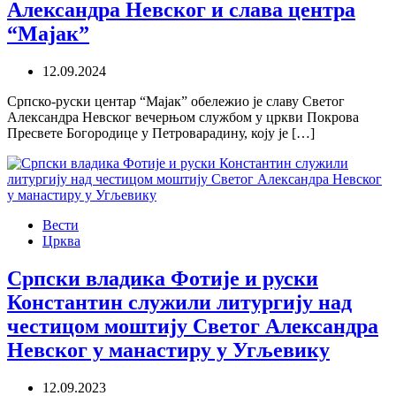
Александра Невског и слава центра
“Мајак”
12.09.2024
Српско-руски центар “Мајак” обележио је славу Светог
Александра Невског вечерњом службом у цркви Покрова
Пресвете Богородице у Петроварадину, коју је […]
Вести
Црква
Српски владика Фотије и руски
Константин служили литургију над
честицом моштију Светог Александра
Невског у манастиру у Угљевику
12.09.2023