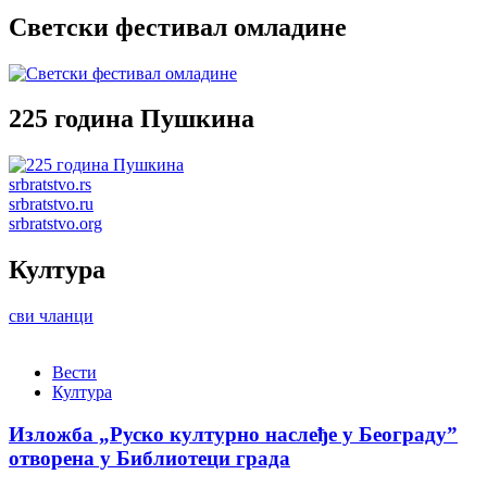
Светски фестивал омладине
225 година Пушкина
srbratstvo.rs
srbratstvo.ru
srbratstvo.org
Култура
сви чланци
Вести
Култура
Изложба „Руско културно наслеђе у Београду”
отворена у Библиотеци града