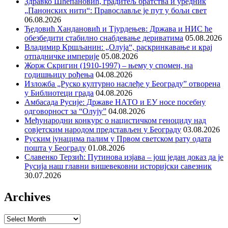
Здравко Шћепановић, градитељ братства и уредник
„Панонских нити“: Православље је пут у бољи свет
06.08.2026
Ђедовић Хандановић и Тјурдењев: Држава и НИС ће
обезбедити стабилно снабдевање дериватима
05.08.2026
Владимир Кршљанин: „Олуја“, раскринкавање и крај
отпадничке империје
05.08.2026
Жорж Скригин (1910-1997) – њему у спомен, на
годишњицу рођења
04.08.2026
Изложба „Руско културно наслеђе у Београду” отворена
у Библиотеци града
04.08.2026
Амбасада Русије: Државе НАТО и ЕУ носе посебну
одговорност за “Олују”
04.08.2026
Међународни конкурс о нацистичком геноциду над
совјетским народом представљен у Београду
03.08.2026
Руским јунацима палим у Првом светском рату одата
пошта у Београду
01.08.2026
Славенко Терзић: Путинова изјава – још један доказ да је
Русија наш главни вишевековни историјски савезник
30.07.2026
Archives
Archives