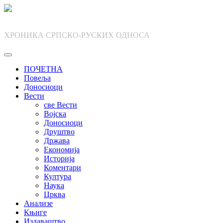
Skip
to
content
ХРОНИКА СРПСКО-РУСКИХ ОДНОСА
ПОЧЕТНА
Повеља
Доносиоци
Вести
све Вести
Војска
Доносиоци
Друштво
Држава
Економија
Историја
Коментари
Култура
Наука
Црква
Анализе
Књиге
Издаваштво