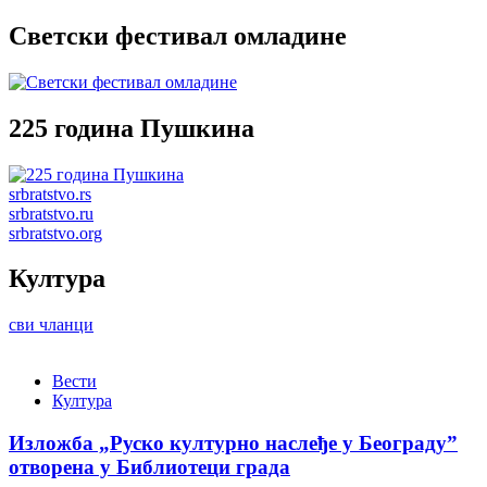
Светски фестивал омладине
225 година Пушкина
srbratstvo.rs
srbratstvo.ru
srbratstvo.org
Култура
сви чланци
Вести
Култура
Изложба „Руско културно наслеђе у Београду”
отворена у Библиотеци града