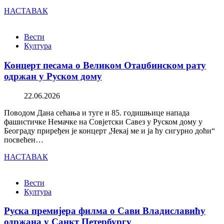
НАСТАВАК
Вести
Култура
Концерт песама о Великом Отаџбинском рату
одржан у Руском дому
22.06.2026
Поводом Дана сећања и туге и 85. годишњице напада
фашистичке Немачке на Совјетски Савез у Руском дому у
Београду приређен је концерт „Чекај ме и ја ћу сигурно доћи“
посвећен…
НАСТАВАК
Вести
Култура
Руска премијера филма о Сави Владиславићу
одржана у Санкт Петербургу