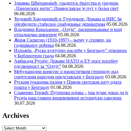
Здравко Шћепановић, градитељ братства и уредник
„Панонских нити“: Православље је пут у бољи свет
06.08.2026
Ђедовић Хандановић и Тјурдењев: Држава и НИС ће
обезбедити стабилно снабдевање дериватима
05.08.2026
Владимир Кршљанин: „Олуја“, раскринкавање и крај
отпадничке империје
05.08.2026
Жорж Скригин (1910-1997) – њему у спомен, на
годишњицу рођења
04.08.2026
Изложба „Руско културно наслеђе у Београду” отворена
у Библиотеци града
04.08.2026
Амбасада Русије: Државе НАТО и ЕУ носе посебну
одговорност за “Олују”
04.08.2026
Међународни конкурс о нацистичком геноциду над
совјетским народом представљен у Београду
03.08.2026
Руским јунацима палим у Првом светском рату одата
пошта у Београду
01.08.2026
Славенко Терзић: Путинова изјава – још један доказ да је
Русија наш главни вишевековни историјски савезник
30.07.2026
Archives
Archives