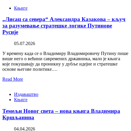
Књиге
„Лисац са севера“ Александра Казакова – кључ
за разумевање стратешке логике Путинове
Русије
05.07.2026
У времену када се о Владимиру Владимировичу Путину пише
више него о већини савремених државника, мало је књига
које покушавају да проникну у дубље идејне и стратешке
основе његове политике.…
Read More
Издаваштво
Књиге
Темељи Новог света – нова књига Владимира
Кршљанина
04.04.2026