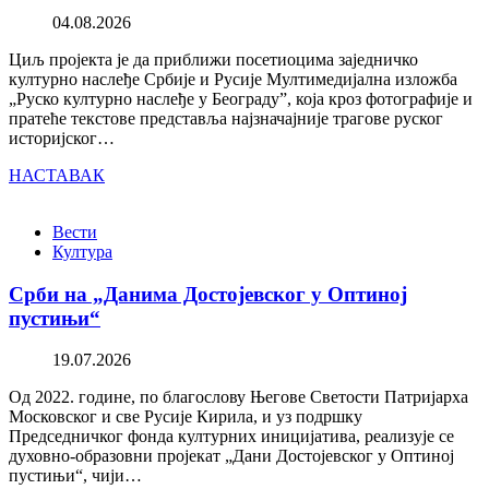
04.08.2026
Циљ пројекта је да приближи посетиоцима заједничко
културно наслеђе Србије и Русије Мултимедијална изложба
„Руско културно наслеђе у Београду”, која кроз фотографије и
пратеће текстове представља најзначајније трагове руског
историјског…
НАСТАВАК
Вести
Култура
Срби на „Данима Достојевског у Оптиној
пустињи“
19.07.2026
Од 2022. године, по благослову Његове Светости Патријарха
Московског и све Русије Кирила, и уз подршку
Председничког фонда културних иницијатива, реализује се
духовно-образовни пројекат „Дани Достојевског у Оптиној
пустињи“, чији…