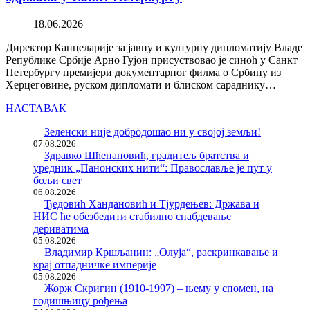
18.06.2026
Директор Канцеларије за јавну и културну дипломатију Владе
Републике Србије Арно Гујон присуствовао је синоћ у Санкт
Петербургу премијери документарног филма о Србину из
Херцеговине, руском дипломати и блиском сараднику…
НАСТАВАК
Зеленски није добродошао ни у својој земљи!
07.08.2026
Здравко Шћепановић, градитељ братства и
уредник „Панонских нити“: Православље је пут у
бољи свет
06.08.2026
Ђедовић Хандановић и Тјурдењев: Држава и
НИС ће обезбедити стабилно снабдевање
дериватима
05.08.2026
Владимир Кршљанин: „Олуја“, раскринкавање и
крај отпадничке империје
05.08.2026
Жорж Скригин (1910-1997) – њему у спомен, на
годишњицу рођења