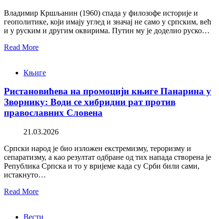
Владимир Кршљанин (1960) спада у филозофе историје и
геополитике, који имају углед и значај не само у српским, већ
и у руским и другим оквирима. Путин му је доделио руско…
Read More
Књиге
Ристановићева на промоцији књиге Панарина у
Зворнику: Води се хибридни рат против
православних Словена
21.03.2026
Српски народ је био изложен екстремизму, тероризму и
сепаратизму, а као резултат одбране од тих напада створена је
Република Српска и то у вријеме када су Срби били сами,
истакнуто…
Read More
Вести