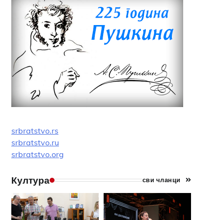
srbratstvo.rs
srbratstvo.ru
srbratstvo.org
Култура
сви чланци