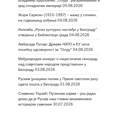
Владимир Кршљанин: „Олуја“, раскринкавање и
крај отпадничке империје
05.08.2026
Жорж Скригин (1910-1997) – њему у спомен,
на годишњицу рођења
04.08.2026
Изложба „Руско културно наслеђе у Београду”
отворена у Библиотеци града
04.08.2026
Амбасада Русије: Државе НАТО и ЕУ носе
посебну одговорност за “Олују”
04.08.2026
Међународни конкурс о нацистичком геноциду
над совјетским народом представљен у
Београду
03.08.2026
Руским јунацима палим у Првом светском рату
одата пошта у Београду
01.08.2026
Славенко Терзић: Путинова изјава – још један
доказ да је Русија наш главни вишевековни
историјски савезник
30.07.2026