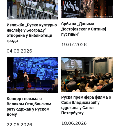
Срби на „Данима
Изложба „Руско културно
Достојевског у Оптиној
наслеђе у Београду”
пустињи“
отворена у Библиотеци
града
19.07.2026
04.08.2026
Руска премијера филма о
Концерт песама о
Сави Владиславићу
Великом Отаџбинском
одржана у Санкт
рату одржан у Руском
Петербургу
дому
18.06.2026
22.06.2026