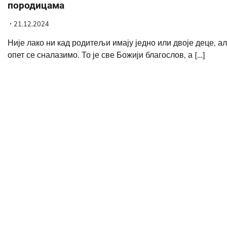
породицама
21.12.2024
Није лако ни кад родитељи имају једно или двоје деце, а
опет се сналазимо. То је све Божији благослов, а […]