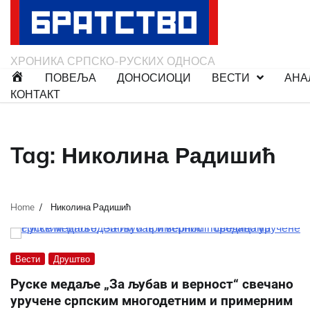
Skip
to
content
ХРОНИКА СРПСКО-РУСКИХ ОДНОСА
ПОВЕЉА
ДОНОСИОЦИ
ВЕСТИ
АНА
КОНТАКТ
Tag:
Николина Радишић
Home
Николина Радишић
Вести
Друштво
Руске медаље „За љубав и верност“ свечано
уручене српским многодетним и примерним