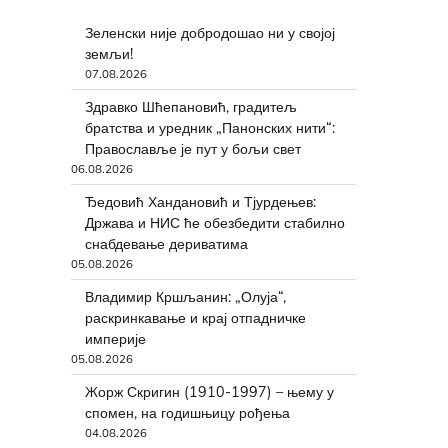
Зеленски није добродошао ни у својој
земљи!
07.08.2026
Здравко Шћепановић, градитељ
братства и уредник „Панонских нити“:
Православље је пут у бољи свет
06.08.2026
Ђедовић Хандановић и Тјурдењев:
Држава и НИС ће обезбедити стабилно
снабдевање дериватима
05.08.2026
Владимир Кршљанин: „Олуја“,
раскринкавање и крај отпадничке
империје
05.08.2026
Жорж Скригин (1910-1997) – њему у
спомен, на годишњицу рођења
04.08.2026