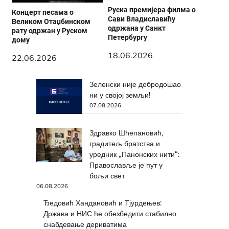
Руска премијера филма о
Концерт песама о
Сави Владиславићу
Великом Отаџбинском
одржана у Санкт
рату одржан у Руском
Петербургу
дому
18.06.2026
22.06.2026
Зеленски није добродошао
ни у својој земљи!
07.08.2026
Здравко Шћепановић,
градитељ братства и
уредник „Панонских нити“:
Православље је пут у
бољи свет
06.08.2026
Ђедовић Хандановић и Тјурдењев:
Држава и НИС ће обезбедити стабилно
снабдевање дериватима