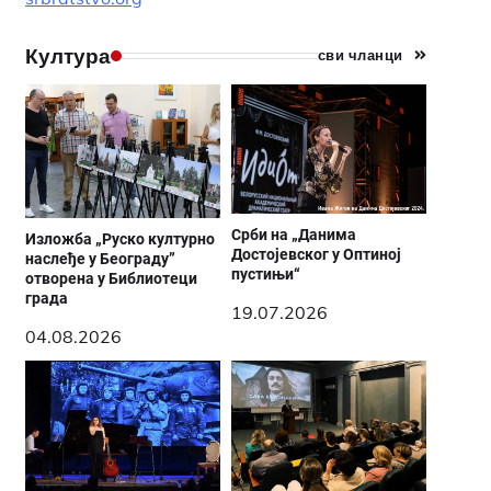
Култура
сви чланци
Срби на „Данима
Изложба „Руско културно
Достојевског у Оптиној
наслеђе у Београду”
пустињи“
отворена у Библиотеци
града
19.07.2026
04.08.2026