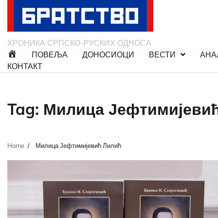
Skip
to
content
ХРОНИКА СРПСКО-РУСКИХ ОДНОСА
ПОВЕЉА
ДОНОСИОЦИ
ВЕСТИ
АНА
КОНТАКТ
Tag:
Милица Јефтимијеви
Home
Милица Јефтимијевић Лилић