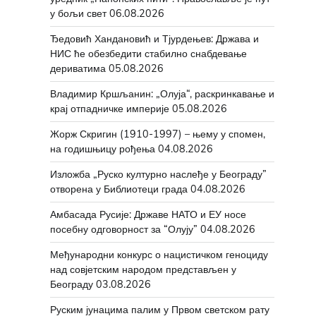
у бољи свет
06.08.2026
Ђедовић Хандановић и Тјурдењев: Држава и
НИС ће обезбедити стабилно снабдевање
дериватима
05.08.2026
Владимир Кршљанин: „Олуја“, раскринкавање и
крај отпадничке империје
05.08.2026
Жорж Скригин (1910-1997) – њему у спомен,
на годишњицу рођења
04.08.2026
Изложба „Руско културно наслеђе у Београду”
отворена у Библиотеци града
04.08.2026
Амбасада Русије: Државе НАТО и ЕУ носе
посебну одговорност за “Олују”
04.08.2026
Међународни конкурс о нацистичком геноциду
над совјетским народом представљен у
Београду
03.08.2026
Руским јунацима палим у Првом светском рату