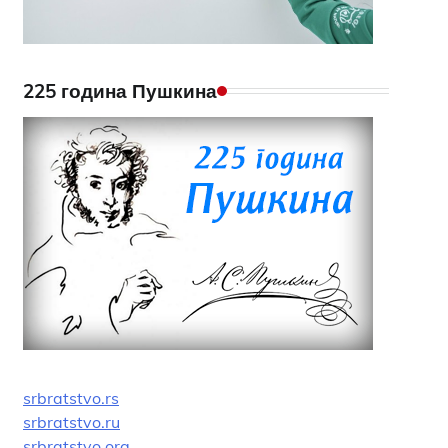
225 година Пушкина
srbratstvo.rs
srbratstvo.ru
srbratstvo.org