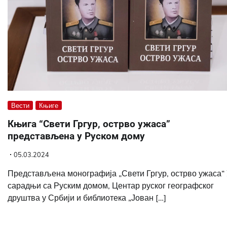
Вести
Књиге
Књига “Свети Гргур, острво ужаса”
представљена у Руском дому
05.03.2024
Представљена монографија „Свети Гргур, острво ужаса“
сарадњи са Руским домом, Центар руског географског
друштва у Србији и библиотека „Јован […]