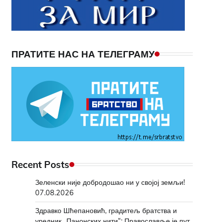
ПРАТИТЕ НАС НА ТЕЛЕГРАМУ
Recent Posts
Зеленски није добродошао ни у својој земљи!
07.08.2026
Здравко Шћепановић, градитељ братства и
уредник „Панонских нити“: Православље је пут