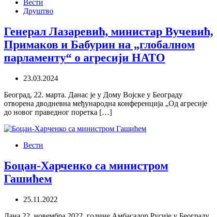
Вести
Друштво
Генерал Лазаревић, министар Вучевић,
Примаков и Бабурин на „глобалном
парламенту“ о агресији НАТО
23.03.2024
Београд, 22. марта. Данас је у Дому Војске у Београду
отворена дводневна међународна конференција „Од агресије
до новог праведног поретка […]
Вести
Боцан-Харченко са министром
Гашићем
25.11.2022
Дана 22. новембра 2022. године Амбасадор Русије у Београду