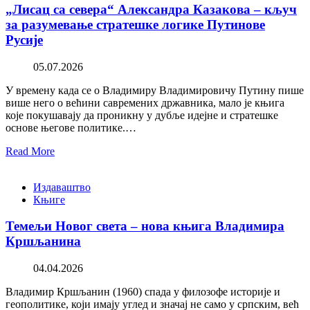
„Лисац са севера“ Александра Казакова – кључ
за разумевање стратешке логике Путинове
Русије
05.07.2026
У времену када се о Владимиру Владимировичу Путину пише
више него о већини савремених државника, мало је књига
које покушавају да проникну у дубље идејне и стратешке
основе његове политике.…
Read More
Издаваштво
Књиге
Темељи Новог света – нова књига Владимира
Кршљанина
04.04.2026
Владимир Кршљанин (1960) спада у филозофе историје и
геополитике, који имају углед и значај не само у српским, већ