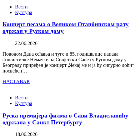
Вести
Култура
Концерт песама о Великом Отаџбинском рату
одржан у Руском дому
22.06.2026
Поводом Дана сећања и туге и 85. годишњице напада
фашистичке Немачке на Совјетски Савез у Руском дому у
Београду приређен је концерт „Чекај ме и ја ћу сигурно доћи“
посвећен…
НАСТАВАК
Вести
Култура
Руска премијера филма о Сави Владиславићу
одржана у Санкт Петербургу
18.06.2026