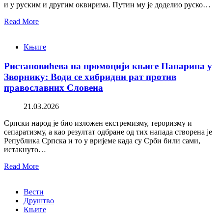
и у руским и другим оквирима. Путин му је доделио руско…
Read More
Књиге
Ристановићева на промоцији књиге Панарина у
Зворнику: Води се хибридни рат против
православних Словена
21.03.2026
Српски народ је био изложен екстремизму, тероризму и
сепаратизму, а као резултат одбране од тих напада створена је
Република Српска и то у вријеме када су Срби били сами,
истакнуто…
Read More
Вести
Друштво
Књиге