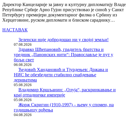
Директор Канцеларије за јавну и културну дипломатију Владе
Републике Србије Арно Гујон присуствовао је синоћ у Санкт
Петербургу премијери документарног филма о Србину из
Херцеговине, руском дипломати и блиском сараднику…
НАСТАВАК
Зеленски није добродошао ни у својој земљи!
07.08.2026
Здравко Шћепановић, градитељ братства и
уредник „Панонских нити“: Православље је пут у
бољи свет
06.08.2026
Ђедовић Хандановић и Тјурдењев: Држава и
НИС ће обезбедити стабилно снабдевање
дериватима
05.08.2026
Владимир Кршљанин: „Олуја“, раскринкавање и
крај отпадничке империје
05.08.2026
Жорж Скригин (1910-1997) – њему у спомен, на
годишњицу рођења
04.08.2026