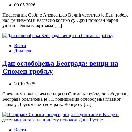
09.05.2026
Председник Србије Александар Вучић честитао је Дан победе
над фашизмом и нагласио колико су Срби поносан народ
упркос великим жртвама […]
Вести
Друштво
Дан ослобођења Београда: венци на
Спомен-гробљу
20.10.2025
Свечаним полагањем венаца на Спомен-гробљу ослободилаца
Београда обележена је 81. годишњица ослобођења главног
града у Другом светском рату. Венце су […]
Вести