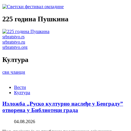
225 година Пушкина
srbratstvo.rs
srbratstvo.ru
srbratstvo.org
Култура
сви чланци
Вести
Култура
Изложба „Руско културно наслеђе у Београду”
отворена у Библиотеци града
04.08.2026