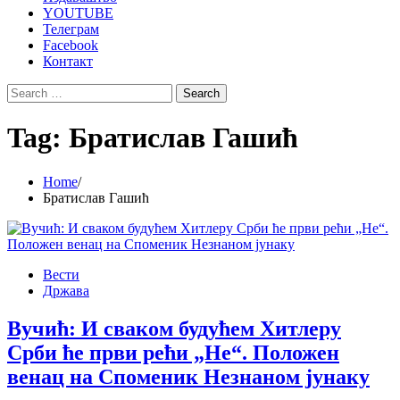
YOUTUBE
Телеграм
Facebook
Контакт
Search
for:
Tag:
Братислав Гашић
Home
Братислав Гашић
Вести
Држава
Вучић: И сваком будућем Хитлеру
Срби ће први рећи „Не“. Положен
венац на Споменик Незнаном јунаку