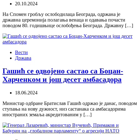
20.10.2024
На Спомен гробљу ослободилаца Београда, одржана је
државна церемонија полагања венаца и одавања почасти
поводом 80. годишњице ослобођења Београда. Државну […]
Вести
Држава
Гашић се одвојено састао са Боцан-
Харченком и још десет амбасадора
18.06.2024
Министар одбране Братислав Гашић одржао је данас, поводом
ступања на нову дужност, низ састанака са амбасадорима
иностраних земаља акредитованим у […]