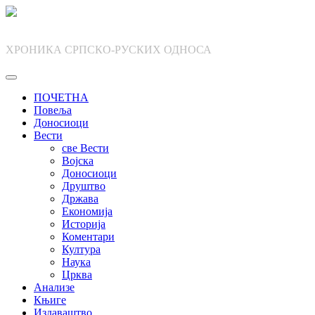
Skip
to
content
ХРОНИКА СРПСКО-РУСКИХ ОДНОСА
ПОЧЕТНА
Повеља
Доносиоци
Вести
све Вести
Војска
Доносиоци
Друштво
Држава
Економија
Историја
Коментари
Култура
Наука
Црква
Анализе
Књиге
Издаваштво