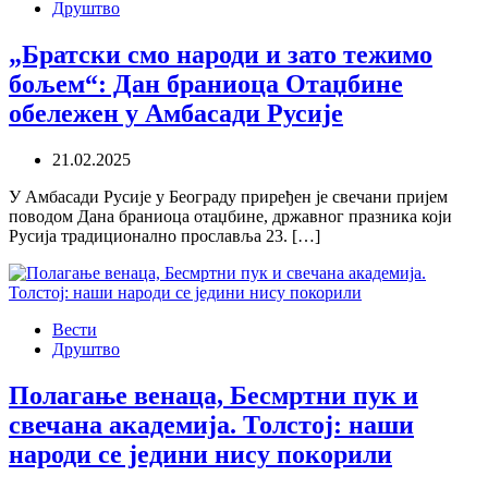
Друштво
„Братски смо народи и зато тежимо
бољем“: Дан браниоца Отаџбине
обележен у Амбасади Русије
21.02.2025
У Амбасади Русије у Београду приређен је свечани пријем
поводом Дана браниоца отаџбине, државног празника који
Русија традиционално прославља 23. […]
Вести
Друштво
Полагање венаца, Бесмртни пук и
свечана академија. Толстој: наши
народи се једини нису покорили