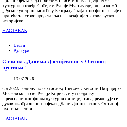
Циљ пројекта је да приближи посетиоцима заједничко
културно наслеђе Србије и Русије Мултимедијална изложба
„Руско културно наслеђе у Београду”, која кроз фотографије и
пратеће текстове представља најзначајније трагове руског
историјског…
НАСТАВАК
Вести
Култура
Срби на „Данима Достојевског у Оптиној
пустињи“
19.07.2026
Од 2022. године, по благослову Његове Светости Патријарха
Московског и све Русије Кирила, и уз подршку
Председничког фонда културних иницијатива, реализује се
духовно-образовни пројекат „Дани Достојевског у Оптиној
пустињи“, чији…
НАСТАВАК