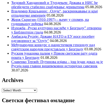
Ђедовић Хандановић и Тјурдењев: Држава и НИС ће
обезбедити стабилно снабдевање дериватима
05.08.2026
Владимир Кршљанин: „Олуја“, раскринкавање и крај
отпадничке империје
05.08.2026
Жорж Скригин (1910-1997) – њему у спомен, на
годишњицу рођења
04.08.2026
Изложба „Руско културно наслеђе у Београду” отворена
у Библиотеци града
04.08.2026
Амбасада Русије: Државе НАТО и ЕУ носе посебну
одговорност за “Олују”
04.08.2026
Међународни конкурс о нацистичком геноциду над
совјетским народом представљен у Београду
03.08.2026
Руским јунацима палим у Првом светском рату одата
пошта у Београду
01.08.2026
Славенко Терзић: Путинова изјава – још један доказ да је
Русија наш главни вишевековни историјски савезник
30.07.2026
Archives
Archives
Светски фестивал омладине