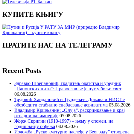
КУПИТЕ КЊИГУ
ПРАТИТЕ НАС НА ТЕЛЕГРАМУ
Recent Posts
Здравко Шћепановић, градитељ братства и уредник
„Панонских нити“: Православље је пут у бољи свет
06.08.2026
Ђедовић Хандановић и Тјурдењев: Држава и НИС ће
обезбедити стабилно снабдевање дериватима
05.08.2026
Владимир Кршљанин: „Олуја“, раскринкавање и крај
отпадничке империје
05.08.2026
Жорж Скригин (1910-1997) – њему у спомен, на
годишњицу рођења
04.08.2026
Изложба „Руско културно наслеђе у Београду” отворена