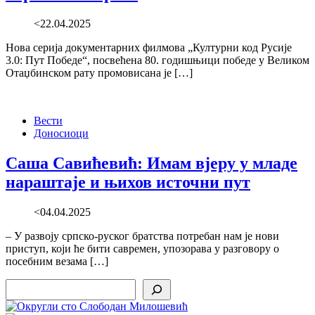
<22.04.2025
Нова серија документарних филмова „Културни код Русије
3.0: Пут Победе“, посвећена 80. годишњици победе у Великом
Отаџбинском рату промовисана је […]
Вести
Доносиоци
Саша Савићевић: Имам вјеру у младе
нараштаје и њихов источни пут
<04.04.2025
– У развоју српско-руског братства потребан нам је нови
приступ, који ће бити савремен, упозорава у разговору о
посебним везама […]
Search