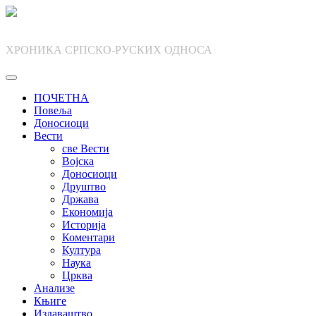
Skip
to
content
ХРОНИКА СРПСКО-РУСКИХ ОДНОСА
ПОЧЕТНА
Повеља
Доносиоци
Вести
све Вести
Војска
Доносиоци
Друштво
Држава
Економија
Историја
Коментари
Култура
Наука
Црква
Анализе
Књиге
Издаваштво