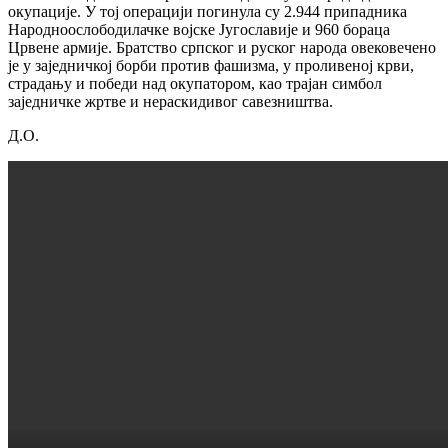
окупације. У тој операцији погинула су 2.944 припадника
Народноослободилачке војске Југославије и 960 бораца
Црвене армије. Братство српског и руског народа овековечено
је у заједничкој борби против фашизма, у проливеној крви,
страдању и победи над окупатором, као трајан симбол
заједничке жртве и нераскидивог савезништва.
Д.О.