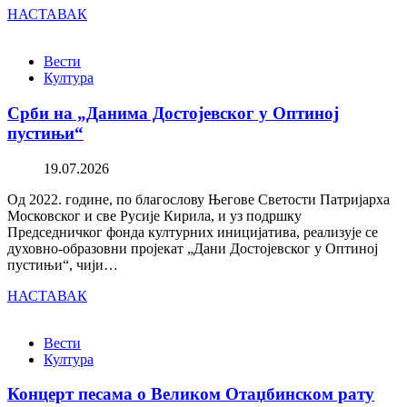
НАСТАВАК
Вести
Култура
Срби на „Данима Достојевског у Оптиној
пустињи“
19.07.2026
Од 2022. године, по благослову Његове Светости Патријарха
Московског и све Русије Кирила, и уз подршку
Председничког фонда културних иницијатива, реализује се
духовно-образовни пројекат „Дани Достојевског у Оптиној
пустињи“, чији…
НАСТАВАК
Вести
Култура
Концерт песама о Великом Отаџбинском рату