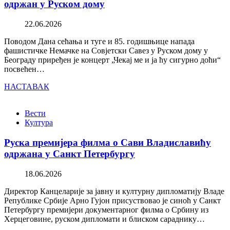
одржан у Руском дому
22.06.2026
Поводом Дана сећања и туге и 85. годишњице напада
фашистичке Немачке на Совјетски Савез у Руском дому у
Београду приређен је концерт „Чекај ме и ја ћу сигурно доћи“
посвећен…
НАСТАВАК
Вести
Култура
Руска премијера филма о Сави Владиславићу
одржана у Санкт Петербургу
18.06.2026
Директор Канцеларије за јавну и културну дипломатију Владе
Републике Србије Арно Гујон присуствовао је синоћ у Санкт
Петербургу премијери документарног филма о Србину из
Херцеговине, руском дипломати и блиском сараднику…