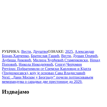
РУБРИКА:
Вести
,
Друштво
ОЗНАКЕ:
2025
,
Александар
Боцан-Харченко
,
Братислав Гашић
,
Вести
,
Душан Опачић
,
Љубиша Диковић
,
Милица Ђурђевић Стаменковски
,
Ненад
Поповић
,
Никола Никодијевић
,
Сергеј Черјомин
Post
Previous:
Побратимили се Сремски Карловци и Кјахта
(Тројицкосавск), коју је основао Сава Владиславић
navigation
Next:
„Дани Москве у Београду“ почели потписивањем
меморандума о сарадњи две престонице до 2029.
Издвајамо