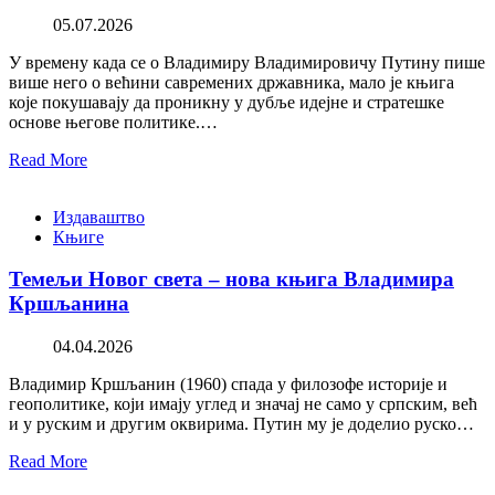
05.07.2026
У времену када се о Владимиру Владимировичу Путину пише
више него о већини савремених државника, мало је књига
које покушавају да проникну у дубље идејне и стратешке
основе његове политике.…
Read More
Издаваштво
Књиге
Темељи Новог света – нова књига Владимира
Кршљанина
04.04.2026
Владимир Кршљанин (1960) спада у филозофе историје и
геополитике, који имају углед и значај не само у српским, већ
и у руским и другим оквирима. Путин му је доделио руско…
Read More