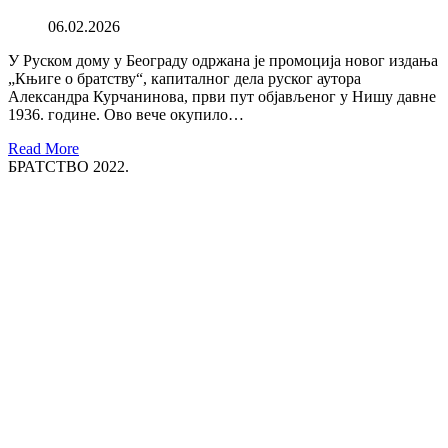
06.02.2026
У Руском дому у Београду одржана је промоција новог издања
„Књиге о братству“, капиталног дела руског аутора
Александра Курчанинова, први пут објављеног у Нишу давне
1936. године. Ово вече окупило…
Read More
БРАТСТВО 2022.