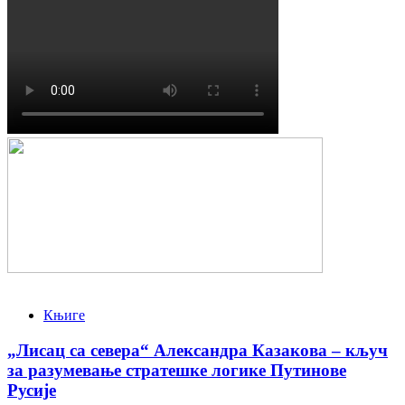
Књиге
„Лисац са севера“ Александра Казакова – кључ
за разумевање стратешке логике Путинове
Русије