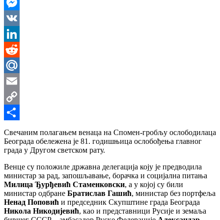
WhatsApp
Messenger
VK
LinkedIn
Reddit
Mail.Ru
Email
Copy
Link
Share
Свечаним полагањем венаца на Спомен-гробљу ослободилаца
Београда обележена је 81. годишњица ослобођења главног
града у Другом светском рату.
Венце су положиле државна делегација коју је предводила
министар за рад, запошљавање, борачка и социјална питања
Милица Ђурђевић Стаменковски
, а у којој су били
министар одбране
Братислав Гашић
, министар без портфеља
Ненад Поповић
и председник Скупштине града Београда
Никола Никодијевић
, као и представници Русије и земаља
бившег СССР – амбасадор Руске Федерације
Александар