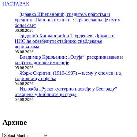
НАСТАВАК
Здравко Шћепановић, градитељ братства и
уредник „Панонских нити“: Православље је пут у
бољи свет
06.08.2026
Ђедовић Хандановић и Тјурдењев: Држава и
НИС ће обезбедити стабилно снабдевање
дериватима
05.08.2026
Владимир Кршљанин: „Олуја“, раскринкавање и
крај отпадничке империје
05.08.2026
Жорж Скригин (1910-1997) – њему у спомен, на
годишњицу рођења
04.08.2026
Изложба „Руско културно наслеђе у Београду”
отворена у Библиотеци града
04.08.2026
Архиве
Архиве