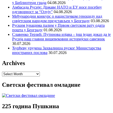
у Библиотеци града
04.08.2026
Амбасада Русије: Државе НАТО и ЕУ носе посебну
одговорност за “Олују”
04.08.2026
Међународни конкурс о нацистичком геноциду над
совјетским народом представљен у Београду
03.08.2026
Руским јунацима палим у Првом светском рату одата
пошта у Београду
01.08.2026
Славенко Терзић: Путинова изјава – још један доказ да је
Русија наш главни вишевековни историјски савезник
30.07.2026
Ђурђеву уручена Захвалница руског Министарства
иностраних послова
30.07.2026
Archives
Archives
Светски фестивал омладине
225 година Пушкина