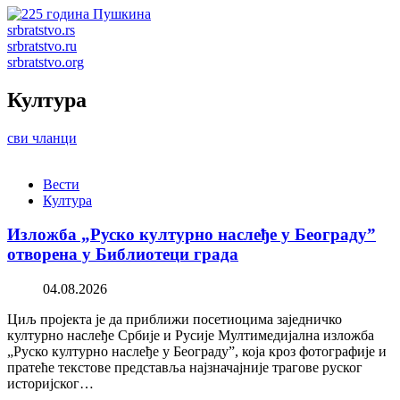
srbratstvo.rs
srbratstvo.ru
srbratstvo.org
Култура
сви чланци
Вести
Култура
Изложба „Руско културно наслеђе у Београду”
отворена у Библиотеци града
04.08.2026
Циљ пројекта је да приближи посетиоцима заједничко
културно наслеђе Србије и Русије Мултимедијална изложба
„Руско културно наслеђе у Београду”, која кроз фотографије и
пратеће текстове представља најзначајније трагове руског
историјског…