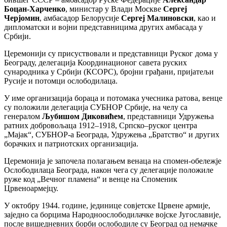
Боцан-Харченко
, министар у Влади Москве
Сергеј
Черјомин
, амбасадор Белорусије
Сергеј Малиновски
, као и
дипломатски и војни представницима других амбасада у
Србији.
Церемонији су присуствовали и представници Руског дома у
Београду, делегација Координационог савета руских
сународника у Србији (КСОРС), бројни грађани, пријатељи
Русије и потомци ослободилаца.
У име организација бораца и потомака учесника ратова, венце
су положили делегација СУБНОР Србије, на челу са
генералом
Љубишом Диковићем
, представници Удружења
ратних добровољаца 1912–1918, Српско–руског центра
„Мајак“, СУБНОР-а Београда, Удружења „Братство“ и других
борачких и патриотских организација.
Церемонија је започела полагањем венаца на спомен-обележје
Ослободилаца Београда, након чега су делегације положиле
руже код „Вечног пламена“ и венце на Споменик
Црвеноармејцу.
У октобру 1944. године, јединице совјетске Црвене армије,
заједно са борцима Народноослободилачке војске Југославије,
после вишедневних борби ослободиле су Београд од немачке