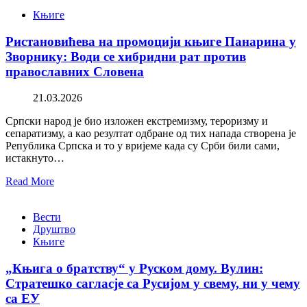
Књиге
Ристановићева на промоцији књиге Панарина у
Зворнику: Води се хибридни рат против
православних Словена
21.03.2026
Српски народ је био изложен екстремизму, тероризму и
сепаратизму, а као резултат одбране од тих напада створена је
Република Српска и то у вријеме када су Срби били сами,
истакнуто…
Read More
Вести
Друштво
Књиге
„Књига о братству“ у Руском дому. Вулин:
Стратешко сагласје са Русијом у свему, ни у чему
са ЕУ