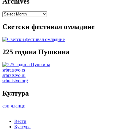
Archives
Archives
Светски фестивал омладине
225 година Пушкина
srbratstvo.rs
srbratstvo.ru
srbratstvo.org
Култура
сви чланци
Вести
Култура