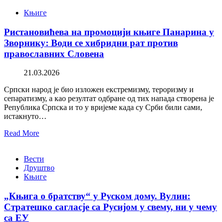
Књиге
Ристановићева на промоцији књиге Панарина у
Зворнику: Води се хибридни рат против
православних Словена
21.03.2026
Српски народ је био изложен екстремизму, тероризму и
сепаратизму, а као резултат одбране од тих напада створена је
Република Српска и то у вријеме када су Срби били сами,
истакнуто…
Read More
Вести
Друштво
Књиге
„Књига о братству“ у Руском дому. Вулин:
Стратешко сагласје са Русијом у свему, ни у чему
са ЕУ