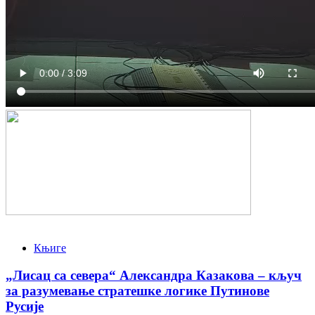
Књиге
„Лисац са севера“ Александра Казакова – кључ
за разумевање стратешке логике Путинове
Русије