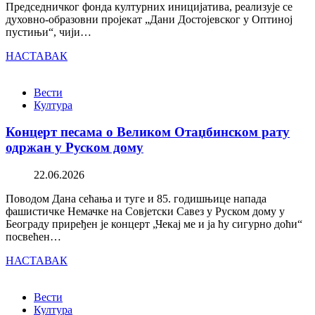
Председничког фонда културних иницијатива, реализује се
духовно-образовни пројекат „Дани Достојевског у Оптиној
пустињи“, чији…
НАСТАВАК
Вести
Култура
Концерт песама о Великом Отаџбинском рату
одржан у Руском дому
22.06.2026
Поводом Дана сећања и туге и 85. годишњице напада
фашистичке Немачке на Совјетски Савез у Руском дому у
Београду приређен је концерт „Чекај ме и ја ћу сигурно доћи“
посвећен…
НАСТАВАК
Вести
Култура