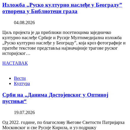
Изложба „Руско културно наслеђе у Београду”
отворена у Библиотеци града
04.08.2026
Циљ пројекта је да приближи посетиоцима заједничко
културно наслеђе Србије и Русије Мултимедијална изложба
„Руско културно наслеђе у Београду”, која кроз фотографије и
пратеће текстове представља најзначајније трагове руског
историјског…
НАСТАВАК
Вести
Култура
Срби на „Данима Достојевског у Оптиној
пустињи“
19.07.2026
Од 2022. године, по благослову Његове Светости Патријарха
Московског и све Русије Кирила, и уз подршку