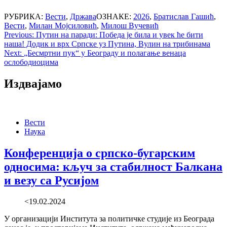
РУБРИКА:
Вести
,
Држава
ОЗНАКЕ:
2026
,
Братислав Гашић
,
Вести
,
Милан Мојсиловић
,
Милош Вучевић
Post
Previous:
Путин на паради: Победа је била и увек ће бити
наша! Додик и врх Српске уз Путина, Вулин на трибинама
navigation
Next:
„Бесмртни пук“ у Београду и полагање венаца
ослободиоцима
Издвајамо
Вести
Наука
Конференција о српско-бугарским
односима: кључ за стабилност Балкана
и везу са Русијом
<19.02.2024
У организацији Института за политичке студије из Београда