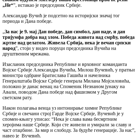
„Не“
”, истакао је председник Србије.
Александар Вучић је подсетио на историјски значај тог
периода и Дана победе.
„
За нас је 9. мај Дан победе, дан симбол, дан наде, и дан
тријумфа добра над злом. Победа живота над смрћу, победа
жртве над џелатом. Живела Србија, нека је вечан српски
народ
”, стоји у видео поруци председника Вучића на
друштвеним мрежама.
Изасланик председника Републике и врховног команданта
Војске Србије Александра Вучића, Милош Вучевић, у пратњи
министра одбране Братислава Гашића и начелника
Генералштаба Војске Србије генерала Милана Мојсиловића,
положио је данас венац на Споменик Незнаном јунаку на
Авали, поводом Дана победе над фашизмом у Другом
светском рату.
Након полагања венца уз интонирање химне Републике
Србије и свечани строј Гарде Војске Србије, Вучевић је у
спомен-књигу уписао: “Нека је слава вама бесмртним
херојима наше Србије. Који сте живели и умирали за славу и
част отаџбине. За мир и слободу. За будуће генерације. За нас”,
навео је Вучевић.