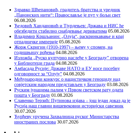
Здравко Шћепановић, градитељ братства и уредник
„Панонских нити“: Православље је пут у бољи свет
06.08.2026
Ђедовић Хандановић и Тјурдењев: Држава и НИС ће
обезбедити стабилно снабдевање дериватима
05.08.2026
Владимир Кршљанин: „Олуја“, раскринкавање и крај
отпадничке империје
05.08.2026
Жорж Скригин (1910-1997) – њему у спомен, на
годишњицу рођења
04.08.2026
Изложба „Руско културно наслеђе у Београду” отворена
у Библиотеци града
04.08.2026
Амбасада Русије: Државе НАТО и ЕУ носе посебну
одговорност за “Олују”
04.08.2026
Међународни конкурс о нацистичком геноциду над
совјетским народом представљен у Београду
03.08.2026
Руским јунацима палим у Првом светском рату одата
пошта у Београду
01.08.2026
Славенко Терзић: Путинова изјава – још један доказ да је
Русија наш главни вишевековни историјски савезник
30.07.2026
Ђурђеву уручена Захвалница руског Министарства
иностраних послова
30.07.2026