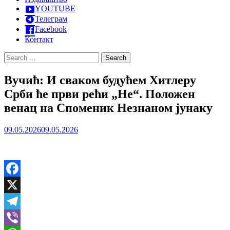
YOUTUBE
Телеграм
Facebook
Контакт
Search
for:
Вучић: И сваком будућем Хитлеру
Срби ће први рећи „Не“. Положен
венац на Споменик Незнаном јунаку
09.05.2026
09.05.2026
Facebook
X
Telegram