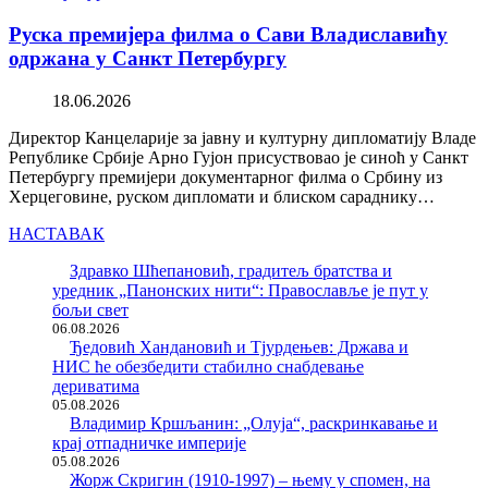
Руска премијера филма о Сави Владиславићу
одржана у Санкт Петербургу
18.06.2026
Директор Канцеларије за јавну и културну дипломатију Владе
Републике Србије Арно Гујон присуствовао је синоћ у Санкт
Петербургу премијери документарног филма о Србину из
Херцеговине, руском дипломати и блиском сараднику…
НАСТАВАК
Здравко Шћепановић, градитељ братства и
уредник „Панонских нити“: Православље је пут у
бољи свет
06.08.2026
Ђедовић Хандановић и Тјурдењев: Држава и
НИС ће обезбедити стабилно снабдевање
дериватима
05.08.2026
Владимир Кршљанин: „Олуја“, раскринкавање и
крај отпадничке империје
05.08.2026
Жорж Скригин (1910-1997) – њему у спомен, на