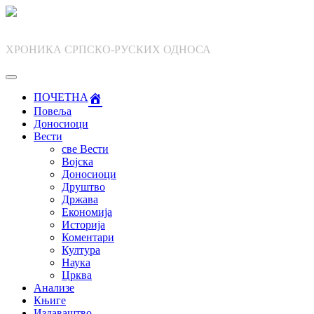
Skip
to
content
ХРОНИКА СРПСКО-РУСКИХ ОДНОСА
ПОЧЕТНА
Повеља
Доносиоци
Вести
све Вести
Војска
Доносиоци
Друштво
Држава
Економија
Историја
Коментари
Култура
Наука
Црква
Анализе
Књиге
Издаваштво