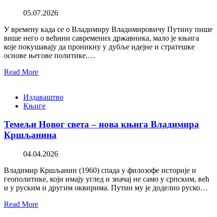
05.07.2026
У времену када се о Владимиру Владимировичу Путину пише
више него о већини савремених државника, мало је књига
које покушавају да проникну у дубље идејне и стратешке
основе његове политике.…
Read More
Издаваштво
Књиге
Темељи Новог света – нова књига Владимира
Кршљанина
04.04.2026
Владимир Кршљанин (1960) спада у филозофе историје и
геополитике, који имају углед и значај не само у српским, већ
и у руским и другим оквирима. Путин му је доделио руско…
Read More