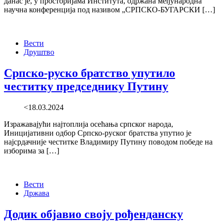
данас је, у просторијама Института, одржана међународна
научна конференција под називом „СРПСКО-БУГАРСКИ […]
Вести
Друштво
Српско-руско братство упутило
честитку председнику Путину
<18.03.2024
Изражавајући најтоплија осећања српског народа,
Иницијативни одбор Српско-руског братства упутио је
најсрдачније честитке Владимиру Путину поводом победе на
изборима за […]
Вести
Држава
Додик објавио своју рођенданску