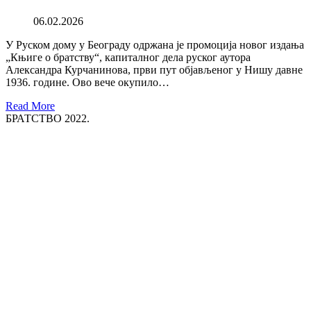
06.02.2026
У Руском дому у Београду одржана је промоција новог издања
„Књиге о братству“, капиталног дела руског аутора
Александра Курчанинова, први пут објављеног у Нишу давне
1936. године. Ово вече окупило…
Read More
БРАТСТВО 2022.