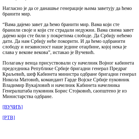
Нагласио је да се данашње генерације њима заветују да ћемо
бранити мир.
“Вама дајемо завет да ћемо бранити мир. Вама који сте
бранили своје и који сте страдали недужни. Вама свима завет
дајемо који сте били у покретима слободе. Да Србију нећемо
дати. Да нам Србију неће покорити. И да ћемо одбранити
слободу и независност наше једине отаџбине, којој нека је
слава у векове векова”, истакао је Вучевић.
Полагању венца присуствовали су начелник Војног кабинета
председника Републике Србије бригадни генерал Предраг
Краљевић, шеф Кабинета министра одбране бригадни генерал
Никола Матовић, командант Гарде Војске Србије пуковник
Владимир Вукајловић и начелник Кабинета начелника
Генералштаба пуковник Борис Стојковић, саопштено је из
Министарства одбране.
[ВУЧИЋ]
[РТВ]