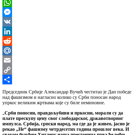
Viber
WhatsApp
Messenger
VK
LinkedIn
Reddit
Mail.Ru
Email
Copy
Link
Share
Председник Србије Александар Вучић честитао је Дан победе
над фашизмом и нагласио колико су Срби поносан народ
упркос великим жртвама које су биле неминовне.
„
Срби поносни, правдољубиви и пркосни, морали су да
плате прескупу цену свог слободарског, државотворног
импулса. Србија, српски народ, ма где да је живео, јасно је
рекао „Не“ фашизму четрдесетих година прошлог века. И
сваком будућем Хитлеру наша престоница прва ће рећи