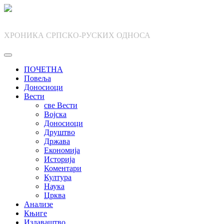
Skip
to
content
ХРОНИКА СРПСКО-РУСКИХ ОДНОСА
ПОЧЕТНА
Повеља
Доносиоци
Вести
све Вести
Војска
Доносиоци
Друштво
Држава
Економија
Историја
Коментари
Култура
Наука
Црква
Анализе
Књиге
Издаваштво