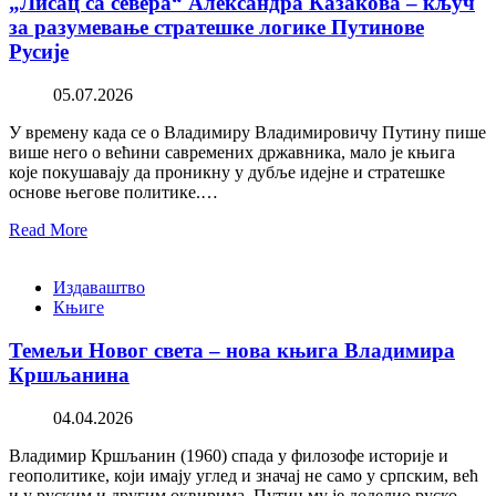
„Лисац са севера“ Александра Казакова – кључ
за разумевање стратешке логике Путинове
Русије
05.07.2026
У времену када се о Владимиру Владимировичу Путину пише
више него о већини савремених државника, мало је књига
које покушавају да проникну у дубље идејне и стратешке
основе његове политике.…
Read More
Издаваштво
Књиге
Темељи Новог света – нова књига Владимира
Кршљанина
04.04.2026
Владимир Кршљанин (1960) спада у филозофе историје и
геополитике, који имају углед и значај не само у српским, већ
и у руским и другим оквирима. Путин му је доделио руско…