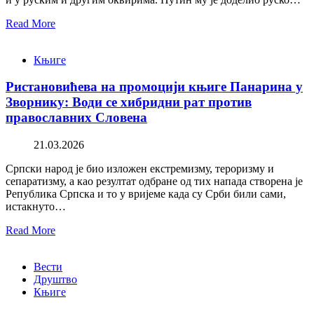
Read More
Књиге
Ристановићева на промоцији књиге Панарина у
Зворнику: Води се хибридни рат против
православних Словена
21.03.2026
Српски народ је био изложен екстремизму, тероризму и
сепаратизму, а као резултат одбране од тих напада створена је
Република Српска и то у вријеме када су Срби били сами,
истакнуто…
Read More
Вести
Друштво
Књиге