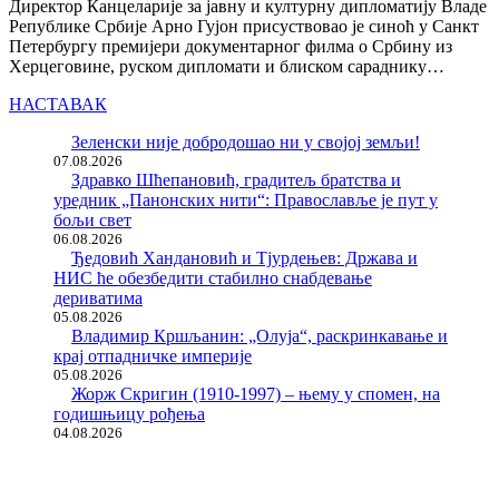
Директор Канцеларије за јавну и културну дипломатију Владе
Републике Србије Арно Гујон присуствовао је синоћ у Санкт
Петербургу премијери документарног филма о Србину из
Херцеговине, руском дипломати и блиском сараднику…
НАСТАВАК
Зеленски није добродошао ни у својој земљи!
07.08.2026
Здравко Шћепановић, градитељ братства и
уредник „Панонских нити“: Православље је пут у
бољи свет
06.08.2026
Ђедовић Хандановић и Тјурдењев: Држава и
НИС ће обезбедити стабилно снабдевање
дериватима
05.08.2026
Владимир Кршљанин: „Олуја“, раскринкавање и
крај отпадничке империје
05.08.2026
Жорж Скригин (1910-1997) – њему у спомен, на
годишњицу рођења
04.08.2026