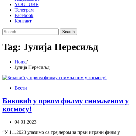
YOUTUBE
Телеграм
Facebook
Контакт
Search
for:
Tag:
Јулија Пересиљд
Home
Јулија Пересиљд
Вести
Биковић у првом филму снимљеном у
космосу!
04.01.2023
“У 1.1.2023 улазимо са трејлером за први играни филм у