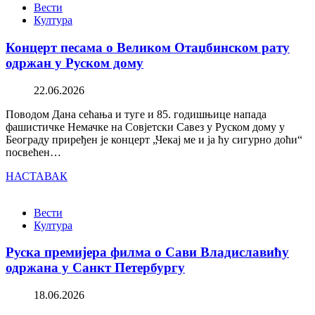
Вести
Култура
Концерт песама о Великом Отаџбинском рату
одржан у Руском дому
22.06.2026
Поводом Дана сећања и туге и 85. годишњице напада
фашистичке Немачке на Совјетски Савез у Руском дому у
Београду приређен је концерт „Чекај ме и ја ћу сигурно доћи“
посвећен…
НАСТАВАК
Вести
Култура
Руска премијера филма о Сави Владиславићу
одржана у Санкт Петербургу
18.06.2026