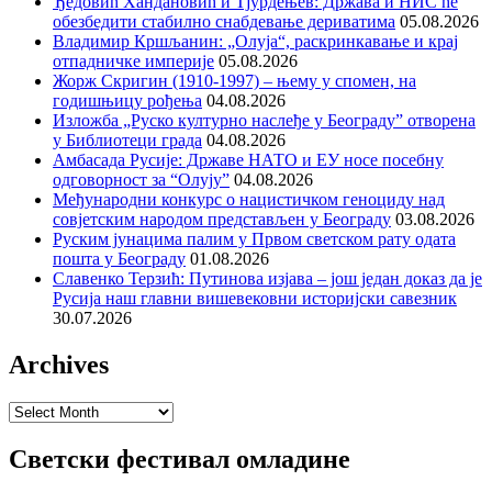
Ђедовић Хандановић и Тјурдењев: Држава и НИС ће
обезбедити стабилно снабдевање дериватима
05.08.2026
Владимир Кршљанин: „Олуја“, раскринкавање и крај
отпадничке империје
05.08.2026
Жорж Скригин (1910-1997) – њему у спомен, на
годишњицу рођења
04.08.2026
Изложба „Руско културно наслеђе у Београду” отворена
у Библиотеци града
04.08.2026
Амбасада Русије: Државе НАТО и ЕУ носе посебну
одговорност за “Олују”
04.08.2026
Међународни конкурс о нацистичком геноциду над
совјетским народом представљен у Београду
03.08.2026
Руским јунацима палим у Првом светском рату одата
пошта у Београду
01.08.2026
Славенко Терзић: Путинова изјава – још један доказ да је
Русија наш главни вишевековни историјски савезник
30.07.2026
Archives
Archives
Светски фестивал омладине