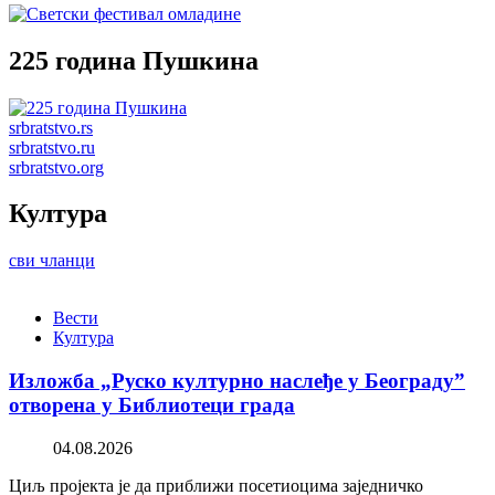
225 година Пушкина
srbratstvo.rs
srbratstvo.ru
srbratstvo.org
Култура
сви чланци
Вести
Култура
Изложба „Руско културно наслеђе у Београду”
отворена у Библиотеци града
04.08.2026
Циљ пројекта је да приближи посетиоцима заједничко