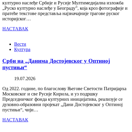
културно наслеђе Србије и Русије Мултимедијална изложба
„Руско културно наслеђе у Београду”, која кроз фотографије и
пратеће текстове представља најзначајније трагове руског
историјског…
НАСТАВАК
Вести
Култура
Срби на „Данима Достојевског у Оптиној
пустињи“
19.07.2026
Од 2022. године, по благослову Његове Светости Патријарха
Московског и све Русије Кирила, и уз подршку
Председничког фонда културних иницијатива, реализује се
духовно-образовни пројекат „Дани Достојевског у Оптиној
пустињи“, чији…
НАСТАВАК