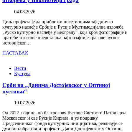
отворена у Библиотеци града
04.08.2026
Циљ пројекта је да приближи посетиоцима заједничко
културно наслеђе Србије и Русије Мултимедијална изложба
„Руско културно наслеђе у Београду”, која кроз фотографије и
пратеће текстове представља најзначајније трагове руског
историјског…
НАСТАВАК
Вести
Култура
Срби на „Данима Достојевског у Оптиној
пустињи“
19.07.2026
Од 2022. године, по благослову Његове Светости Патријарха
Московског и све Русије Кирила, и уз подршку
Председничког фонда културних иницијатива, реализује се
духовно-образовни пројекат „Дани Достојевског у Оптиној