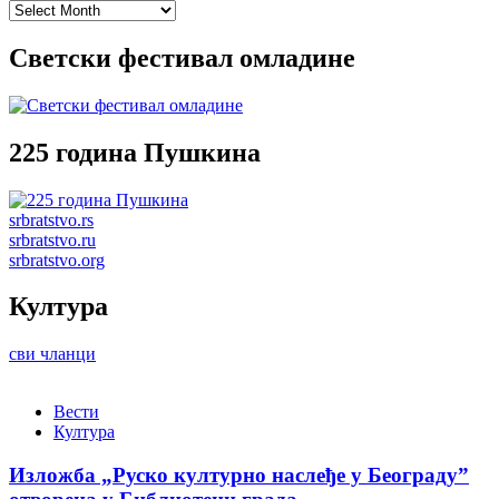
Archives
Светски фестивал омладине
225 година Пушкина
srbratstvo.rs
srbratstvo.ru
srbratstvo.org
Култура
сви чланци
Вести
Култура
Изложба „Руско културно наслеђе у Београду”