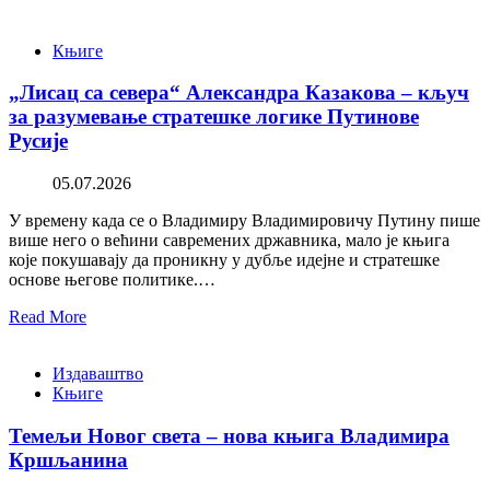
Књиге
„Лисац са севера“ Александра Казакова – кључ
за разумевање стратешке логике Путинове
Русије
05.07.2026
У времену када се о Владимиру Владимировичу Путину пише
више него о већини савремених државника, мало је књига
које покушавају да проникну у дубље идејне и стратешке
основе његове политике.…
Read More
Издаваштво
Књиге
Темељи Новог света – нова књига Владимира
Кршљанина