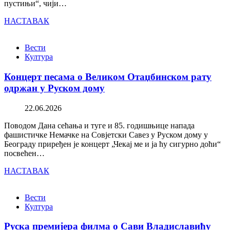
пустињи“, чији…
НАСТАВАК
Вести
Култура
Концерт песама о Великом Отаџбинском рату
одржан у Руском дому
22.06.2026
Поводом Дана сећања и туге и 85. годишњице напада
фашистичке Немачке на Совјетски Савез у Руском дому у
Београду приређен је концерт „Чекај ме и ја ћу сигурно доћи“
посвећен…
НАСТАВАК
Вести
Култура
Руска премијера филма о Сави Владиславићу