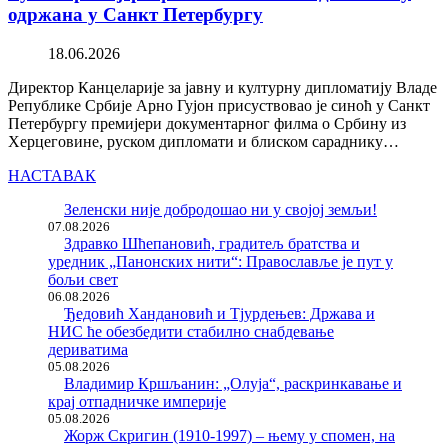
одржана у Санкт Петербургу
18.06.2026
Директор Канцеларије за јавну и културну дипломатију Владе
Републике Србије Арно Гујон присуствовао је синоћ у Санкт
Петербургу премијери документарног филма о Србину из
Херцеговине, руском дипломати и блиском сараднику…
НАСТАВАК
Зеленски није добродошао ни у својој земљи!
07.08.2026
Здравко Шћепановић, градитељ братства и
уредник „Панонских нити“: Православље је пут у
бољи свет
06.08.2026
Ђедовић Хандановић и Тјурдењев: Држава и
НИС ће обезбедити стабилно снабдевање
дериватима
05.08.2026
Владимир Кршљанин: „Олуја“, раскринкавање и
крај отпадничке империје
05.08.2026
Жорж Скригин (1910-1997) – њему у спомен, на