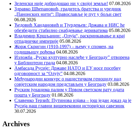
Зеленски није добродошао ни у својој земљи!
07.08.2026
Здравко Шћепановић, градитељ братства и уредник
„Панонских нити“: Православље је пут у бољи свет
06.08.2026
Ђедовић Хандановић и Тјурдењев: Држава и НИС ће
обезбедити стабилно снабдевање дериватима
05.08.2026
Владимир Кршљанин: „Олуја“, раскринкавање и крај
отпадничке империје
05.08.2026
Жорж Скригин (1910-1997) – њему у спомен, на
годишњицу рођења
04.08.2026
Изложба „Руско културно наслеђе у Београду” отворена
у Библиотеци града
04.08.2026
Амбасада Русије: Државе НАТО и ЕУ носе посебну
одговорност за “Олују”
04.08.2026
Међународни конкурс о нацистичком геноциду над
совјетским народом представљен у Београду
03.08.2026
Руским јунацима палим у Првом светском рату одата
пошта у Београду
01.08.2026
Славенко Терзић: Путинова изјава – још један доказ да је
Русија наш главни вишевековни историјски савезник
30.07.2026
Archives