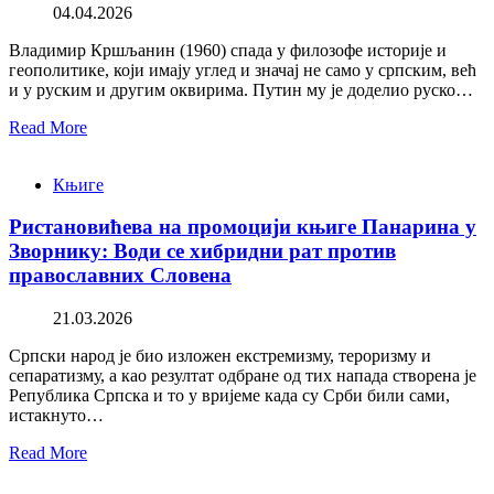
04.04.2026
Владимир Кршљанин (1960) спада у филозофе историје и
геополитике, који имају углед и значај не само у српским, већ
и у руским и другим оквирима. Путин му је доделио руско…
Read More
Књиге
Ристановићева на промоцији књиге Панарина у
Зворнику: Води се хибридни рат против
православних Словена
21.03.2026
Српски народ је био изложен екстремизму, тероризму и
сепаратизму, а као резултат одбране од тих напада створена је
Република Српска и то у вријеме када су Срби били сами,
истакнуто…
Read More