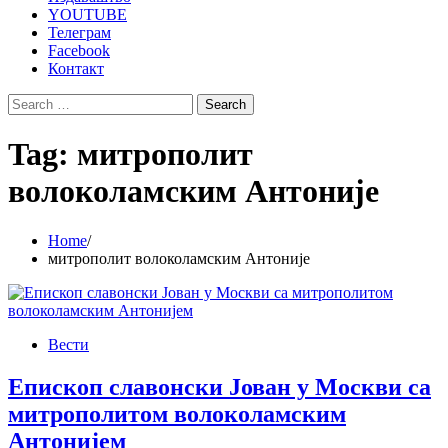
YOUTUBE
Телеграм
Facebook
Контакт
Search
for:
Tag:
митрополит
волоколамским Антоније
Home
митрополит волоколамским Антоније
Вести
Епископ славонски Јован у Москви са
митрополитом волоколамским
Антонијем