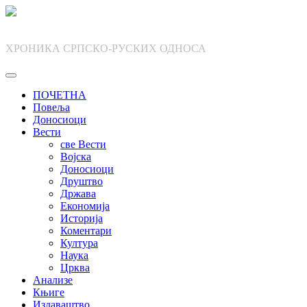
Skip
to
content
ХРОНИКА СРПСКО-РУСКИХ ОДНОСА
ПОЧЕТНА
Повеља
Доносиоци
Вести
све Вести
Војска
Доносиоци
Друштво
Држава
Економија
Историја
Коментари
Култура
Наука
Црква
Анализе
Књиге
Издаваштво