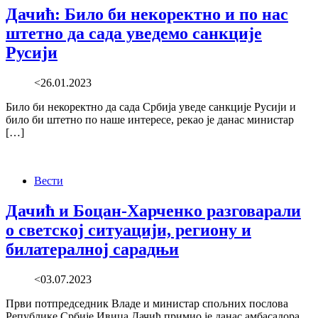
Дачић: Било би некоректно и по нас
штетно да сада уведемо санкције
Русији
<26.01.2023
Било би некоректно да сада Србија уведе санкције Русији и
било би штетно по наше интересе, рекао је данас министар
[…]
Вести
Дачић и Боцан-Харченко разговарали
о светској ситуацији, региону и
билатералној сарадњи
<03.07.2023
Први потпредседник Владе и министар спољних послова
Републике Србије Ивица Дачић примио је данас амбасадора