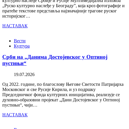
културно наслеђе Србије и Русије Мултимедијална изложба
„Руско културно наслеђе у Београду”, која кроз фотографије и
пратеће текстове представља најзначајније трагове руског
историјског…
НАСТАВАК
Вести
Култура
Срби на „Данима Достојевског у Оптиној
пустињи“
19.07.2026
Од 2022. године, по благослову Његове Светости Патријарха
Московског и све Русије Кирила, и уз подршку
Председничког фонда културних иницијатива, реализује се
духовно-образовни пројекат „Дани Достојевског у Оптиној
пустињи“, чији…
НАСТАВАК