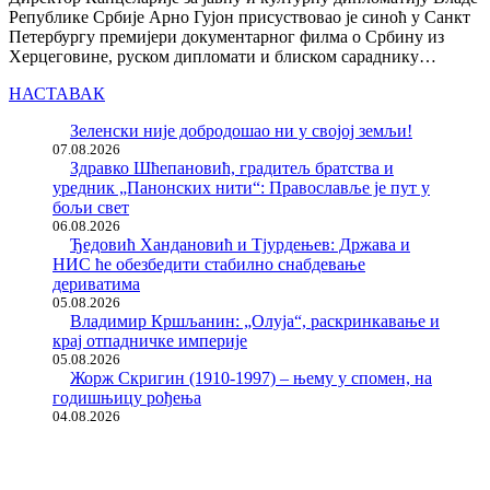
Републике Србије Арно Гујон присуствовао је синоћ у Санкт
Петербургу премијери документарног филма о Србину из
Херцеговине, руском дипломати и блиском сараднику…
НАСТАВАК
Зеленски није добродошао ни у својој земљи!
07.08.2026
Здравко Шћепановић, градитељ братства и
уредник „Панонских нити“: Православље је пут у
бољи свет
06.08.2026
Ђедовић Хандановић и Тјурдењев: Држава и
НИС ће обезбедити стабилно снабдевање
дериватима
05.08.2026
Владимир Кршљанин: „Олуја“, раскринкавање и
крај отпадничке империје
05.08.2026
Жорж Скригин (1910-1997) – њему у спомен, на
годишњицу рођења
04.08.2026