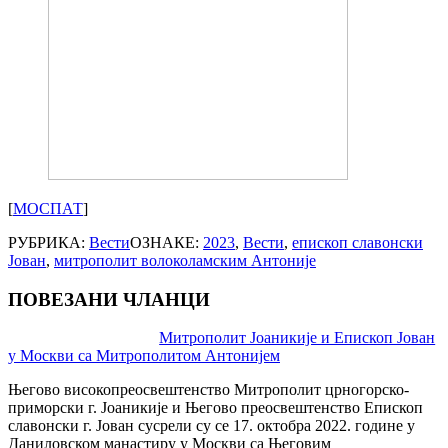
[
МОСПАТ
]
РУБРИКА:
Вести
ОЗНАКЕ:
2023
,
Вести
,
епископ славонски
Јован
,
митрополит волоколамским Антоније
ПОВЕЗАНИ ЧЛАНЦИ
Post
Митрополит Јоаникије и Епископ Јован
у Москви са Митрополитом Антонијем
navigation
Његово високопреосвештенство Митрополит црногорско-
приморски г. Јоаникије и Његово преосвештенство Епископ
славонски г. Јован сусрели су се 17. октобра 2022. године у
Даниловском манaстиру у Москви са Његовим