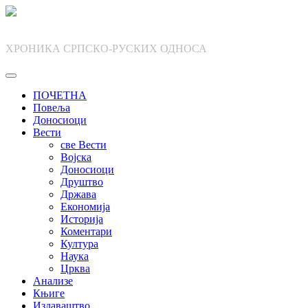
Skip
to
content
ХРОНИКА СРПСКО-РУСКИХ ОДНОСА
ПОЧЕТНА
Повеља
Доносиоци
Вести
све Вести
Војска
Доносиоци
Друштво
Држава
Економија
Историја
Коментари
Култура
Наука
Црква
Анализе
Књиге
Издаваштво