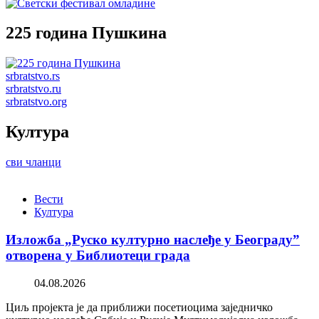
225 година Пушкина
srbratstvo.rs
srbratstvo.ru
srbratstvo.org
Култура
сви чланци
Вести
Култура
Изложба „Руско културно наслеђе у Београду”
отворена у Библиотеци града
04.08.2026
Циљ пројекта је да приближи посетиоцима заједничко