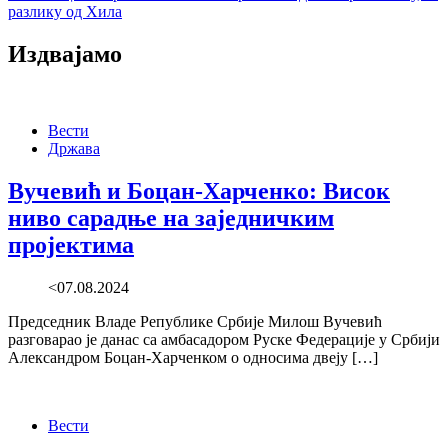
разлику од Хила
Издвајамо
Вести
Држава
Вучевић и Боцан-Харченко: Висок
ниво сарадње на заједничким
пројектима
<07.08.2024
Председник Владе Републике Србије Милош Вучевић
разговарао је данас са амбасадором Руске Федерације у Србији
Александром Боцан-Харченком о односима двеју […]
Вести