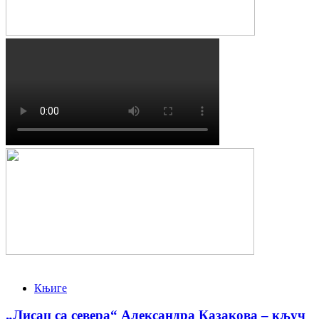
Књиге
„Лисац са севера“ Александра Казакова – кључ