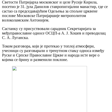
Светости Патријарха московског и целе Русије Кирила,
посетио је 31. јула Данилов ставропигијални манастир, где се
састао са председавајућим Одељења за спољне црквене
послове Московске Патријаршије митрополитом
волоколамским Антонијем.
Састанку су присуствовали сарадник Секретаријата за
међуправославне односе ОСЦП-а А. Ј. Хошев и преводилац
С. А. Луганска.
Током разговора, који је протекао у топлој атмосфери,
учесници су разговарали о тренутном стању односа између
Руске и Српске Православне Цркве и народа исте вере о
којима се брину и разменили поклоне.