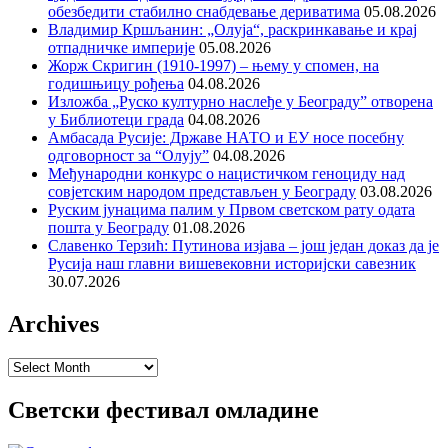
обезбедити стабилно снабдевање дериватима
05.08.2026
Владимир Кршљанин: „Олуја“, раскринкавање и крај
отпадничке империје
05.08.2026
Жорж Скригин (1910-1997) – њему у спомен, на
годишњицу рођења
04.08.2026
Изложба „Руско културно наслеђе у Београду” отворена
у Библиотеци града
04.08.2026
Амбасада Русије: Државе НАТО и ЕУ носе посебну
одговорност за “Олују”
04.08.2026
Међународни конкурс о нацистичком геноциду над
совјетским народом представљен у Београду
03.08.2026
Руским јунацима палим у Првом светском рату одата
пошта у Београду
01.08.2026
Славенко Терзић: Путинова изјава – још један доказ да је
Русија наш главни вишевековни историјски савезник
30.07.2026
Archives
Archives
Светски фестивал омладине