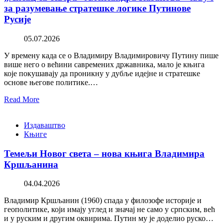
за разумевање стратешке логике Путинове
Русије
05.07.2026
У времену када се о Владимиру Владимировичу Путину пише
више него о већини савремених државника, мало је књига
које покушавају да проникну у дубље идејне и стратешке
основе његове политике.…
Read More
Издаваштво
Књиге
Темељи Новог света – нова књига Владимира
Кршљанина
04.04.2026
Владимир Кршљанин (1960) спада у филозофе историје и
геополитике, који имају углед и значај не само у српским, већ
и у руским и другим оквирима. Путин му је доделио руско…