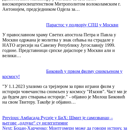
високопреосвештенством Митрополитом волоколамским г.
Антонијем, предсједником Одјела за…
Парастос у подворју СПЦ у Москви
У православном храму Светих апостола Петра и Павла у
Москви одржана је молитва у знак сећања на страдале у
НАТО агресији на Савезну Републику Југославију 1999.
године. Представници српске дијаспоре у Москви али и
велики…
Биковић у првом филму снимљеном у
космосу!
"У 1.1.2023 улазимо са трејлером за први играни филм у
историји човечанства снимљен у космосу "Изазов". Част ми је
да будем део стварања историје." - објавио је Милош Биковић
на свом Твитеру. Такође је објавио…
Previous:
Aмбасада Русије у БиХ: Шмит је самозванац –
његове „одлуке“ су нелегитимне
Next:
Боцан-Харченко: Монтгомери може да говори истину, за