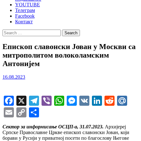
YOUTUBE
Телеграм
Facebook
Контакт
Search
for:
Епископ славонски Јован у Москви са
митрополитом волоколамским
Антонијем
16.08.2023
Facebook
X
Telegram
Viber
WhatsApp
Messenger
VK
LinkedIn
Reddi
Ma
Email
Copy
Share
Link
Сектор за информисање ОСЦП-а, 31.07.2023.
Архијереј
Српске Православне Цркве епископ славонски Јован, који
борави у Русији у приватној посети по благослову Његове