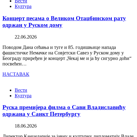
Вести
Култура
Концерт песама о Великом Отаџбинском рату
одржан у Руском дому
22.06.2026
Поводом Дана сећања и туге и 85. годишњице напада
фашистичке Немачке на Совјетски Савез у Руском дому у
Београду приређен је концерт „Чекај ме и ја ћу сигурно доћи“
посвећен…
НАСТАВАК
Вести
Култура
Руска премијера филма о Сави Владиславићу
одржана у Санкт Петербургу
18.06.2026
Директор Канцеларије за јавну и културну дипломатију Владе