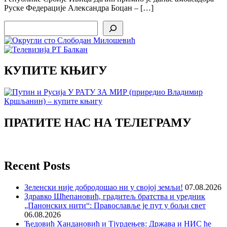
Руске Федерације Александра Боцан – […]
Search
КУПИТЕ КЊИГУ
ПРАТИТЕ НАС НА ТЕЛЕГРАМУ
Recent Posts
Зеленски није добродошао ни у својој земљи!
07.08.2026
Здравко Шћепановић, градитељ братства и уредник
„Панонских нити“: Православље је пут у бољи свет
06.08.2026
Ђедовић Хандановић и Тјурдењев: Држава и НИС ће