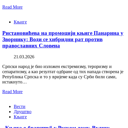
Read More
Књиге
Ристановићева на промоцији књиге Панарина у
Зворнику: Води се хибридни рат против
православних Словена
21.03.2026
Српски народ је био изложен екстремизму, тероризму и
сепаратизму, а као резултат одбране од тих напада створена је
Република Српска и то у вријеме када су Срби били сами,
истакнуто…
Read More
Вести
Друштво
Књиге
„Књига о братству“ у Руском дому. Вулин: