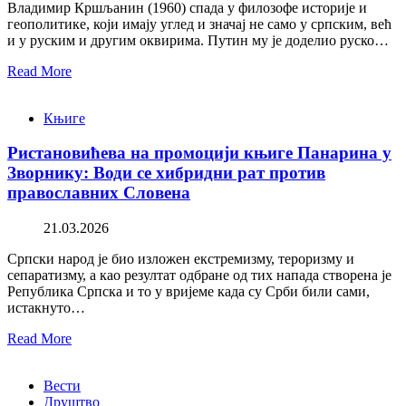
Владимир Кршљанин (1960) спада у филозофе историје и
геополитике, који имају углед и значај не само у српским, већ
и у руским и другим оквирима. Путин му је доделио руско…
Read More
Књиге
Ристановићева на промоцији књиге Панарина у
Зворнику: Води се хибридни рат против
православних Словена
21.03.2026
Српски народ је био изложен екстремизму, тероризму и
сепаратизму, а као резултат одбране од тих напада створена је
Република Српска и то у вријеме када су Срби били сами,
истакнуто…
Read More
Вести
Друштво