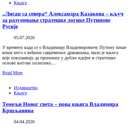
Књиге
„Лисац са севера“ Александра Казакова – кључ
за разумевање стратешке логике Путинове
Русије
05.07.2026
У времену када се о Владимиру Владимировичу Путину пише
више него о већини савремених државника, мало је књига
које покушавају да проникну у дубље идејне и стратешке
основе његове политике.…
Read More
Издаваштво
Књиге
Темељи Новог света – нова књига Владимира
Кршљанина
04.04.2026