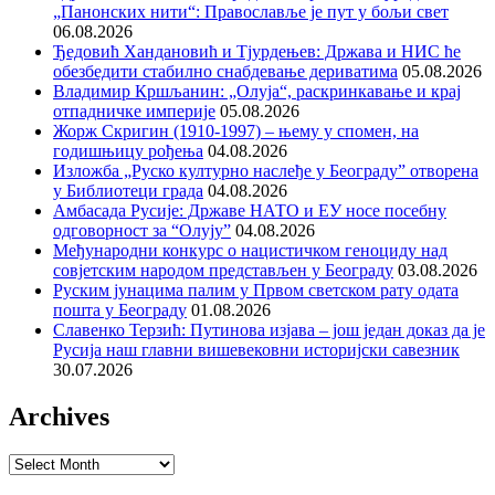
„Панонских нити“: Православље је пут у бољи свет
06.08.2026
Ђедовић Хандановић и Тјурдењев: Држава и НИС ће
обезбедити стабилно снабдевање дериватима
05.08.2026
Владимир Кршљанин: „Олуја“, раскринкавање и крај
отпадничке империје
05.08.2026
Жорж Скригин (1910-1997) – њему у спомен, на
годишњицу рођења
04.08.2026
Изложба „Руско културно наслеђе у Београду” отворена
у Библиотеци града
04.08.2026
Амбасада Русије: Државе НАТО и ЕУ носе посебну
одговорност за “Олују”
04.08.2026
Међународни конкурс о нацистичком геноциду над
совјетским народом представљен у Београду
03.08.2026
Руским јунацима палим у Првом светском рату одата
пошта у Београду
01.08.2026
Славенко Терзић: Путинова изјава – још један доказ да је
Русија наш главни вишевековни историјски савезник
30.07.2026
Archives
Archives