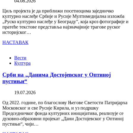
04.08.2026
Циљ пројекта је да приближи посетиоцима заједничко
културно наслеђе Србије и Русије Мултимедијална изложба
„Руско културно наслеђе у Београду”, која кроз фотографије и
пратеће текстове представља најзначајније трагове руског
историјског…
НАСТАВАК
Вести
Култура
Срби на „Данима Достојевског у Оптиној
пустињи“
19.07.2026
Од 2022. године, по благослову Његове Светости Патријарха
Московског и све Русије Кирила, и уз подршку
Председничког фонда културних иницијатива, реализује се
духовно-образовни пројекат „Дани Достојевског у Оптиној
пустињи“, чији…