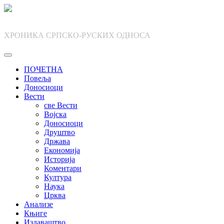
Skip
to
content
ХРОНИКА СРПСКО-РУСКИХ ОДНОСА
ПОЧЕТНА
Повеља
Доносиоци
Вести
све Вести
Војска
Доносиоци
Друштво
Држава
Економија
Историја
Коментари
Култура
Наука
Црква
Анализе
Књиге
Издаваштво