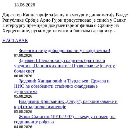
18.06.2026
Директор Канцеларије за јавну и културну дипломатију Владе
Републике Србије Арно Гујон присуствовао је синоћ у Санкт
Петербургу премијери документарног филма о Србину из
Херцеговине, руском дипломати и блиском сараднику…
НАСТАВАК
Зеленски није добродошао ни у својој земљи!
07.08.2026
Здравко Шћепановић, градитељ братства и
уредник „Панонских нити“: Православље је пут у
бољи свет
06.08.2026
Ђедовић Хандановић и Тјурдењев: Држава и
НИС ће обезбедити стабилно снабдевање
дериватима
05.08.2026
Владимир Кршљанин: „Олуја“, раскринкавање и
крај отпадничке империје
05.08.2026
Жорж Скригин (1910-1997) – њему у спомен, на
годишњицу рођења
04.08.2026