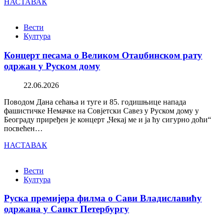
НАСТАВАК
Вести
Култура
Концерт песама о Великом Отаџбинском рату
одржан у Руском дому
22.06.2026
Поводом Дана сећања и туге и 85. годишњице напада
фашистичке Немачке на Совјетски Савез у Руском дому у
Београду приређен је концерт „Чекај ме и ја ћу сигурно доћи“
посвећен…
НАСТАВАК
Вести
Култура
Руска премијера филма о Сави Владиславићу
одржана у Санкт Петербургу