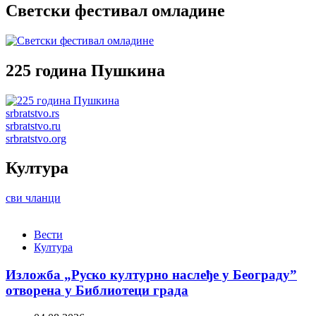
Светски фестивал омладине
225 година Пушкина
srbratstvo.rs
srbratstvo.ru
srbratstvo.org
Култура
сви чланци
Вести
Култура
Изложба „Руско културно наслеђе у Београду”
отворена у Библиотеци града