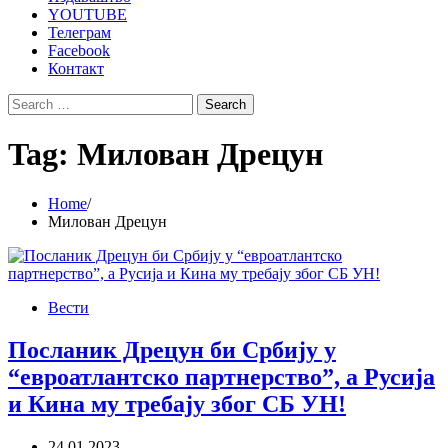
YOUTUBE
Телеграм
Facebook
Контакт
Search
for:
Tag:
Милован Дрецун
Home
Милован Дрецун
Вести
Посланик Дрецун би Србију у
“евроатлантско партнерство”, а Русија
и Кина му требају због СБ УН!
24.01.2023