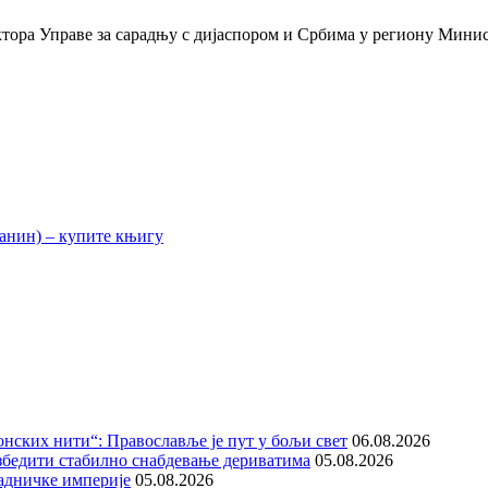
тора Управе за сарадњу с дијаспором и Србима у региону Мини
нских нити“: Православље је пут у бољи свет
06.08.2026
збедити стабилно снабдевање дериватима
05.08.2026
адничке империје
05.08.2026