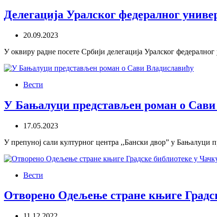
Делегација Уралског федералног униве
20.09.2023
У оквиру радне посете Србији делегација Уралског федералног 
Вести
У Бањалуци представљен роман о Сави
17.05.2023
У препуној сали културног центра ,,Бански двор” у Бањалуци 
Вести
Отворено Одељење стране књиге Градск
11.12.2022