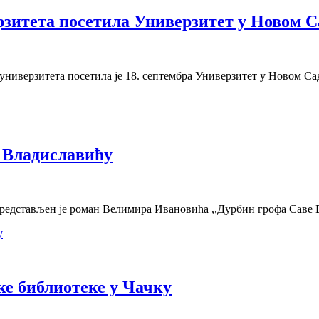
рзитета посетила Универзитет у Новом С
универзитета посетила је 18. септембра Универзитет у Новом Са
 Владиславићу
представљен је роман Велимира Ивановића ,,Дурбин грофа Саве 
е библиотеке у Чачку