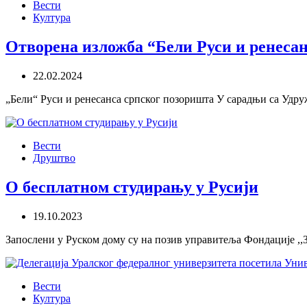
Вести
Култура
Отворена изложба “Бели Руси и ренеса
22.02.2024
„Бели“ Руси и ренесанса српског позоришта У сарадњи са Удр
Вести
Друштво
О бесплатном студирању у Русији
19.10.2023
Запослени у Руском дому су на позив управитеља Фондације ,,
Вести
Култура