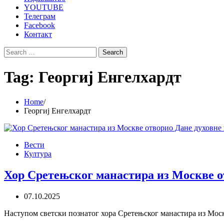
YOUTUBE
Телеграм
Facebook
Контакт
Search
for:
Tag:
Георгиј Енгелхардт
Home
Георгиј Енгелхардт
Вести
Култура
Хор Сретењског манастира из Москве от
07.10.2025
Наступом светски познатог хора Сретењског манастира из Мос