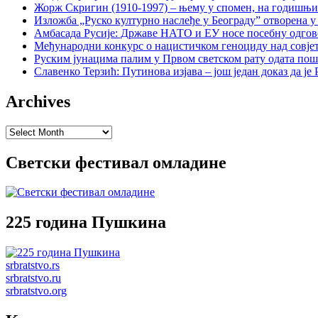
Жорж Скригин (1910-1997) – њему у спомен, на годишњ
Изложба „Руско културно наслеђе у Београду” отворена у
Амбасада Русије: Државе НАТО и ЕУ носе посебну одгов
Међународни конкурс о нацистичком геноциду над совје
Руским јунацима палим у Првом светском рату одата пош
Славенко Терзић: Путинова изјава – још један доказ да ј
Archives
Archives
Светски фестивал омладине
225 година Пушкина
srbratstvo.rs
srbratstvo.ru
srbratstvo.org