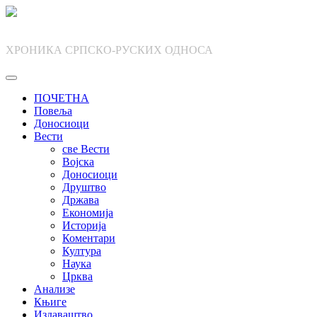
Skip
to
content
ХРОНИКА СРПСКО-РУСКИХ ОДНОСА
ПОЧЕТНА
Повеља
Доносиоци
Вести
све Вести
Војска
Доносиоци
Друштво
Држава
Економија
Историја
Коментари
Култура
Наука
Црква
Анализе
Књиге
Издаваштво