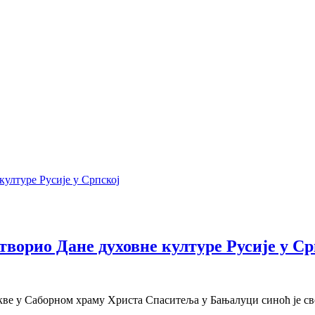
ворио Дане духовне културе Русије у Ср
кве у Саборном храму Христа Спаситеља у Бањалуци синоћ је св