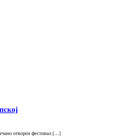
пској
ечано отворен фестивал […]