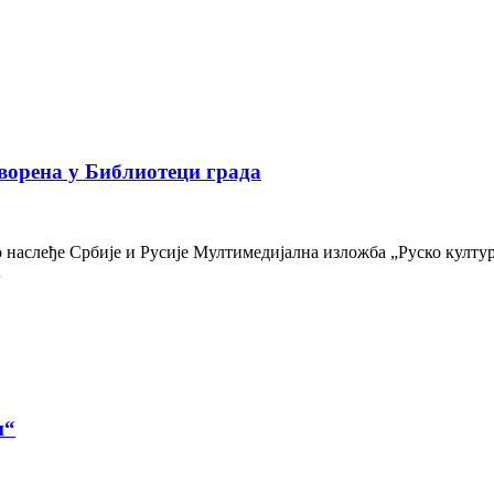
ворена у Библиотеци града
наслеђе Србије и Русије Мултимедијална изложба „Руско културн
…
и“