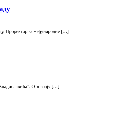
аду
ду. Проректор за међународне […]
Владиславића”. О значају […]