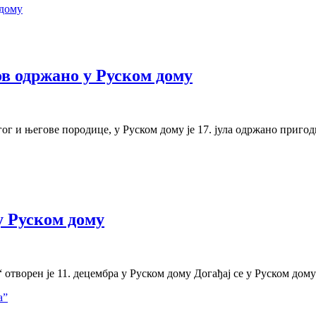
в одржано у Руском дому
ог и његове породице, у Руском дому је 17. јула одржано приго
у Руском дому
отворен је 11. децембра у Руском дому Догађај се у Руском дом