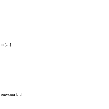
дно […]
у одржава […]