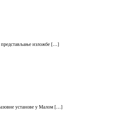
о представљање изложбе […]
разовне установе у Малом […]