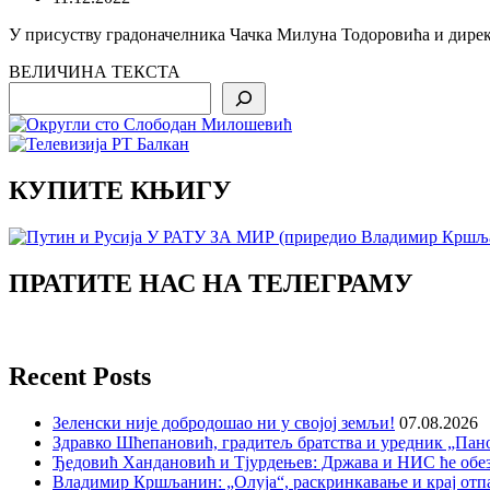
У присуству градоначелника Чачка Милуна Тодоровића и дирек
ВЕЛИЧИНА ТЕКСТА
Search
КУПИТЕ КЊИГУ
ПРАТИТЕ НАС НА ТЕЛЕГРАМУ
Recent Posts
Зеленски није добродошао ни у својој земљи!
07.08.2026
Здравко Шћепановић, градитељ братства и уредник „Пано
Ђедовић Хандановић и Тјурдењев: Држава и НИС ће обе
Владимир Кршљанин: „Олуја“, раскринкавање и крај отп