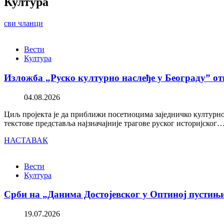
Култура
сви чланци
Вести
Култура
Изложба „Руско културно наслеђе у Београду” от
04.08.2026
Циљ пројекта је да приближи посетиоцима заједничко културно 
текстове представља најзначајније трагове руског историјског
НАСТАВАК
Вести
Култура
Срби на „Данима Достојевског у Оптиној пустињ
19.07.2026