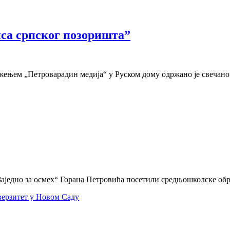
нса српског позоришта”
ужењем „Петроварадин медија“ у Руском дому одржано је свечан
Заједно за осмех“ Горана Петровића посетили средњошколске об