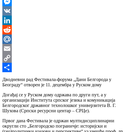
WhatsApp
Messenger
VK
LinkedIn
Reddit
Mail.Ru
Email
Copy
Link
Share
Дводневни рад Фестивала-форума „Дани Белгорода у
Београду“ отворен је 11. децембра у Руском дому
Догађај се у Руском дому одржава по други пут, а у
организацији Института српског језика и комуникација
Белгородског државног технолошког универзитета В. Г.
Шухова (Српски ресурсни центар – СРЦе).
Првог дана Фестивала је одржан мултидисциплинарни
округли сто „Белгородско пограничје: историјски и
(гео)политички изазови и перспективе“ уз учешће проф. др