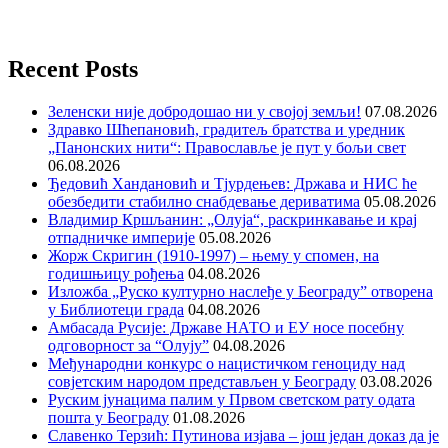
Recent Posts
Зеленски није добродошао ни у својој земљи!
07.08.2026
Здравко Шћепановић, градитељ братства и уредник
„Панонских нити“: Православље је пут у бољи свет
06.08.2026
Ђедовић Хандановић и Тјурдењев: Држава и НИС ће
обезбедити стабилно снабдевање дериватима
05.08.2026
Владимир Кршљанин: „Олуја“, раскринкавање и крај
отпадничке империје
05.08.2026
Жорж Скригин (1910-1997) – њему у спомен, на
годишњицу рођења
04.08.2026
Изложба „Руско културно наслеђе у Београду” отворена
у Библиотеци града
04.08.2026
Амбасада Русије: Државе НАТО и ЕУ носе посебну
одговорност за “Олују”
04.08.2026
Међународни конкурс о нацистичком геноциду над
совјетским народом представљен у Београду
03.08.2026
Руским јунацима палим у Првом светском рату одата
пошта у Београду
01.08.2026
Славенко Терзић: Путинова изјава – још један доказ да је