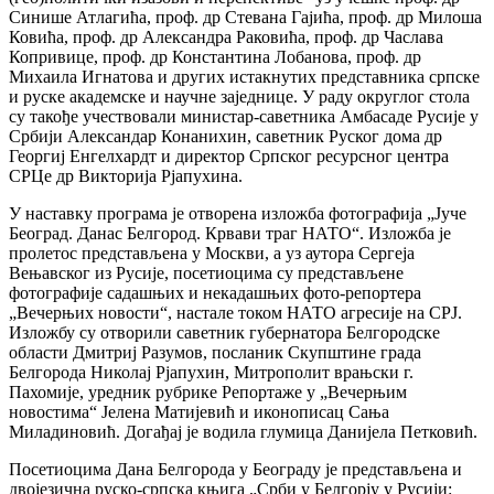
Синише Атлагића, проф. др Стевана Гајића, проф. др Милоша
Ковића, проф. др Александра Раковића, проф. др Часлава
Копривице, проф. др Константина Лобанова, проф. др
Михаила Игнатова и других истакнутих представника српске
и руске академске и научне заједнице. У раду округлог стола
су такође учествовали министар-саветника Амбасаде Русије у
Србији Александар Конанихин, саветник Руског дома др
Георгиј Енгелхардт и директор Српског ресурсног центра
СРЦе др Викторија Рјапухина.
У наставку програма је отворена изложба фотографија „Јуче
Београд. Данас Белгород. Крвави траг НАТО“. Изложба је
пролетос представљена у Москви, а уз аутора Сергеја
Вењавског из Русије, посетиоцима су представљене
фотографије садашњих и некадашњих фото-репортера
„Вечерњих новости“, настале током НАТО агресије на СРЈ.
Изложбу су отворили саветник губернатора Белгородске
области Дмитриј Разумов, посланик Скупштине града
Белгорода Николај Рјапухин, Митрополит врањски г.
Пахомије, уредник рубрике Репортаже у „Вечерњим
новостима“ Јелена Матијевић и иконописац Сања
Миладиновић. Догађај је водила глумица Данијела Петковић.
Посетиоцима Дана Белгорода у Београду је представљена и
двојезична руско-српска књига „Срби у Белгорју у Русији: