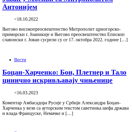
Антонијем
<18.10.2022
Његово високопреосвештенство Митрополит црногорско-
приморски г. Јоаникије и Његово преосвештенство Епископ
славонски г. Јован сусрели су се 17. октобра 2022. године […]
Вести
Боцан-Харченко: Бон, Плетнер и Тало
цинично искривљавају чињенице
<16.03.2023
Коментар Амбасадора Русије у Србији Александра Боцан-
Харченка у вези са ауторским текстом саветника шефа држава
и влада Француске, Немачке и […]