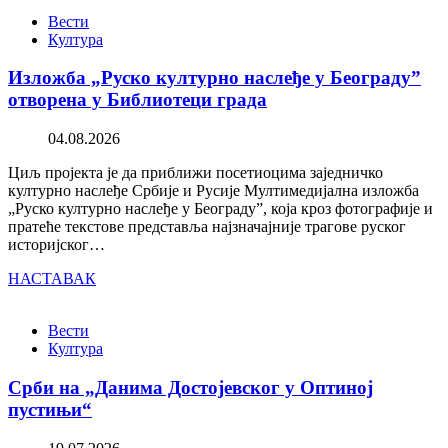
Вести
Култура
Изложба „Руско културно наслеђе у Београду”
отворена у Библиотеци града
04.08.2026
Циљ пројекта је да приближи посетиоцима заједничко
културно наслеђе Србије и Русије Мултимедијална изложба
„Руско културно наслеђе у Београду”, која кроз фотографије и
пратеће текстове представља најзначајније трагове руског
историјског…
НАСТАВАК
Вести
Култура
Срби на „Данима Достојевског у Оптиној
пустињи“