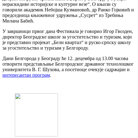
нераскидиве историјске и културне везе“. О књизи су
говорили академик Небојша Кузмановић, др Ранко Гојковић и
председница књижевног удружења „Сусрет“ из Требиња
Милана Бабић.
У завршници првог дана Фестивала је говорио Игор Гвозден,
директор Београдске школе за угоститељство и туризам, који
је представио пројекат „Бели квартал“ и руско-српску школу
за угоститељство и туризам у Белгороду.
Дани Белгорода у Београду ће 12. децембра од 13.00 часова
отворити представљање Белгородског државног технолошког
универзитета В. Г. Шухова, а посетиоце очекује садржајан и
интересантан програм
.