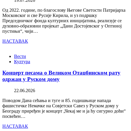
19.07.2026
Од 2022. године, по благослову Његове Светости Патријарха
Московског и све Русије Кирила, и уз подршку
Председничког фонда културних иницијатива, реализује се
духовно-образовни пројекат „Дани Достојевског у Оптиној
пустињи“, чији…
НАСТАВАК
Вести
Култура
Концерт песама о Великом Отаџбинском рату
одржан у Руском дому
22.06.2026
Поводом Дана сећања и туге и 85. годишњице напада
фашистичке Немачке на Совјетски Савез у Руском дому у
Београду приређен је концерт „Чекај ме и ја ћу сигурно доћи“
посвећен…
НАСТАВАК