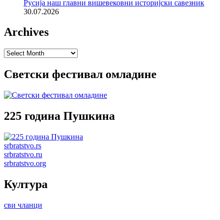
Русија наш главни вишевековни историјски савезник
30.07.2026
Archives
Archives
Светски фестивал омладине
225 година Пушкина
srbratstvo.rs
srbratstvo.ru
srbratstvo.org
Култура
сви чланци