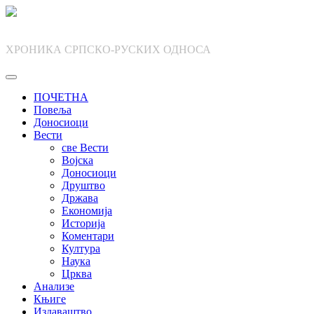
Skip
to
content
ХРОНИКА СРПСКО-РУСКИХ ОДНОСА
ПОЧЕТНА
Повеља
Доносиоци
Вести
све Вести
Војска
Доносиоци
Друштво
Држава
Економија
Историја
Коментари
Култура
Наука
Црква
Анализе
Књиге
Издаваштво