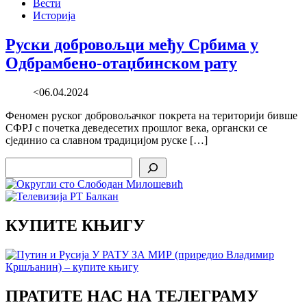
Вести
Историја
Руски добровољци међу Србима у
Одбрамбено-отаџбинском рату
<06.04.2024
Феномен руског добровољачког покрета на територији бивше
СФРЈ с почетка деведесетих прошлог века, органски се
сјединио са славном традицијом руске […]
Search
КУПИТЕ КЊИГУ
ПРАТИТЕ НАС НА ТЕЛЕГРАМУ