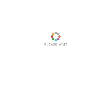
Срби на „Данима Достојевског у
Изложба „Руско културно наслеђе
Оптиној пустињи“
у Београду” отворена у
Библиотеци града
19.07.2026
04.08.2026
Руска премијера филма о Сави
Концерт песама о Великом
Владиславићу одржана у Санкт
Отаџбинском рату одржан у
Петербургу
Руском дому
18.06.2026
22.06.2026